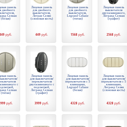
евая панель
Лицевая панель
Лицевая панель
Лицевая панель
я двойного
для двойного
для двойного
выключателя
ключателя,
выключателя,
выключателя,
двухклавишного,
ранд Селиан
Легран Селян
Legrand Celiane
Легранд Селиан
(белая)
(слоновая кость)
(титан)
(графит)
449
руб.
449
руб.
1568
руб.
2568
руб.
евая панель
Лицевая панель
Лицевая панель
Лицевая панель
выключателя/
для выключателя/
для выключателя/
для выключателя/
реключателя
переключателя
переключателя с 5
переключателя с 5
клавишного с
двухклавишного с
клавишами,
клавишами,
одсветкой,
подсветкой,
Legrand Celiane
Легранд Селян
ранд Селиан
Легранд Селиан
(белая)
(слоновая кость)
(титан)
(графит)
3999
руб.
3999
руб.
4328
руб.
4328
руб.