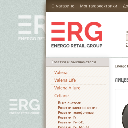
О магазине
Монтаж электрики
До
П
С
Розетки и выключатели
Energo 
Valena
ЛИЦЕВ
Valena Life
Valena Allure
Celiane
Выключатели
Розетки электрические
Розетки телефонные
Розетки TV
Розетки TV-RJ45
Розетки TV-FM-SAT