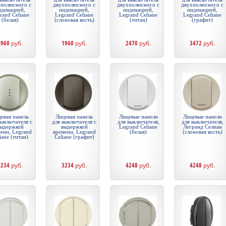
хполюсного с
двухполюсного с
двухполюсного с
двухполюсного с
ндикацией,
индикацией,
индикацией,
индикацией,
rand Celiane
Legrand Celiane
Legrand Celiane
Legrand Celiane
(белая)
(слоновая кость)
(титан)
(графит)
1960
руб.
1960
руб.
2470
руб.
3472
руб.
евая панель
Лицевая панель
Лицевые панели
Лицевые панели
выключателя с
для выключателя с
для выключателя,
для выключателя,
ыдержкой
выдержкой
Legrand Celiane
Легранд Селиан
ени, Legrand
времени, Legrand
(белая)
(слоновая кость)
iane (титан)
Celiane (графит)
3234
руб.
3234
руб.
4248
руб.
4248
руб.