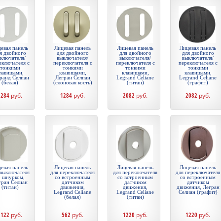
евая панель
Лицевая панель
Лицевая панель
Лицевая панель
я двойного
для двойного
для двойного
для двойного
ключателя/
выключателя/
выключателя/
выключателя/
еключателя с
переключателя с
переключателя с
переключателя с
тонкими
тонкими
тонкими
тонкими
лавишами,
клавишами,
клавишами,
клавишами,
ранд Селиан
Легран Селиан
Legrand Celiane
Legrand Celiane
(белая)
(слоновая кость)
(титан)
(графит)
1284
руб.
1284
руб.
2082
руб.
2082
руб.
евая панель
Лицевая панель
Лицевая панель
Лицевая панель
 выключателя
для переключателя
для переключателя
для переключателя
о шнурком,
со встроенным
со встроенным
со встроенным
гран Селиан
датчиком
датчиком
датчиком
(титан)
движения,
движения,
движения, Легран
Legrand Celiane
Legrand Celiane
Селиан (графит)
(белая)
(титан)
2122
руб.
562
руб.
1220
руб.
1220
руб.