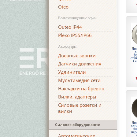
Oteo
Влагозащищенные серии
Quteo IP44
Plexo IP55/IP66
Аксессуары
Лиц
д
Дверные звонки
ф
стан
Се
Датчики движения
Удлинители
Мультимедия сети
Накладки на бревно
Вилки, адаптеры
Силовые розетки и
вилки
Лиц
Силовое оборудование
одн
вы
пер
Автоматические