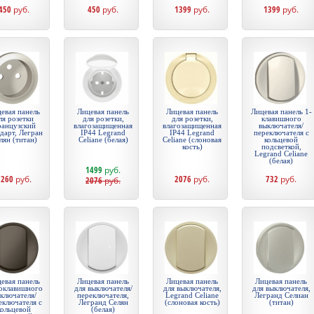
450
руб.
450
руб.
1399
руб.
1399
руб.
евая панель
Лицевая панель
Лицевая панель
Лицевая панель 1-
ля розетки
для розетки,
для розетки,
клавишного
ранцузский
влагозащищенная
влагозащищенная
выключателя/
дарт, Легран
IP44 Legrand
IP44 Legrand
переключателя с
лян (титан)
Celiane (белая)
Celiane (слоновая
кольцевой
кость)
подсветкой,
Legrand Celiane
(белая)
1499
руб.
1260
руб.
2076
руб.
732
руб.
2076
руб.
евая панель
Лицевая панель
Лицевая панель
Лицевая панель
оклавишного
для выключателя/
для выключателя,
для выключателя,
ключателя/
переключателя,
Legrand Celiane
Легранд Селиан
еключателя с
Легранд Селян
(слоновая кость)
(титан)
кольцевой
(белая)