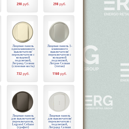
298
руб.
298
руб.
Лицевая панель
Лицевая панель 1-
одноклавишного
клавишного
выключателя/
выключателя/
переключателя с
переключателя с
кольцевой
кольцевой
подсветкой,
подсветкой,
Легранд Селиан
Легран Селиан
(слоновая кость)
(титан)
732
руб.
1160
руб.
Лицевая панель
Лицевая панель
для выключателя/
для выключателя/
переключателя,
переключателя с
Legrand Celiane
подсветкой,
(графит)
Легранд Селиан