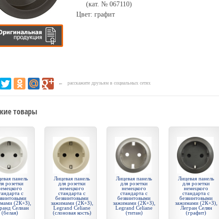
(кат. № 067110)
Цвет: графит
← расскажите друзьям в социальных сетях
жие товары
евая панель
Лицевая панель
Лицевая панель
Лицевая панель
ля розетки
для розетки
для розетки
для розетки
немецкого
немецкого
немецкого
немецкого
тандарта с
стандарта с
стандарта с
стандарта с
звинтовыми
безвинтовыми
безвинтовыми
безвинтовыми
мами (2К+З),
зажимами (2К+З),
зажимами (2К+З),
зажимами (2К+З),
ранд Селиан
Legrand Celiane
Legrand Celiane
Легран Селян
(белая)
(слоновая кость)
(титан)
(графит)