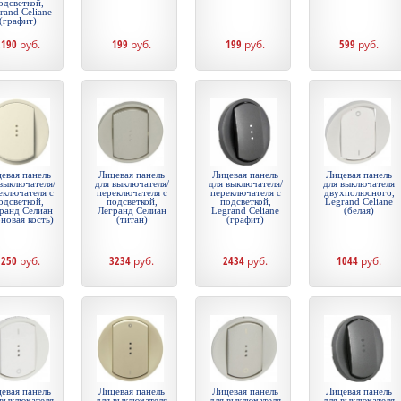
одсветкой,
rand Celiane
(графит)
2190
руб.
199
руб.
199
руб.
599
руб.
евая панель
Лицевая панель
Лицевая панель
Лицевая панель
выключателя/
для выключателя/
для выключателя/
для выключателя
еключателя с
переключателя с
переключателя с
двухполюсного,
одсветкой,
подсветкой,
подсветкой,
Legrand Celiane
ранд Селиан
Легранд Селиан
Legrand Celiane
(белая)
оновая кость)
(титан)
(графит)
1250
руб.
3234
руб.
2434
руб.
1044
руб.
евая панель
Лицевая панель
Лицевая панель
Лицевая панель
 выключателя
для выключателя
для выключателя
для выключателя