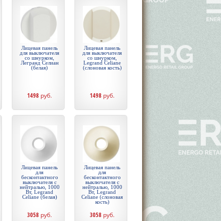
Лицевая панель
Лицевая панель
для выключателя
для выключателя
со шнурком,
со шнурком,
Легранд Селиан
Legrand Celiane
(белая)
(слоновая кость)
1498
руб.
1498
руб.
Лицевая панель
Лицевая панель
для
для
бесконтактного
бесконтактного
выключателя с
выключателя с
нейтралью, 1000
нейтралью, 1000
Вт, Legrand
Вт, Legrand
Celiane (белая)
Celiane (слоновая
кость)
3058
руб.
3058
руб.