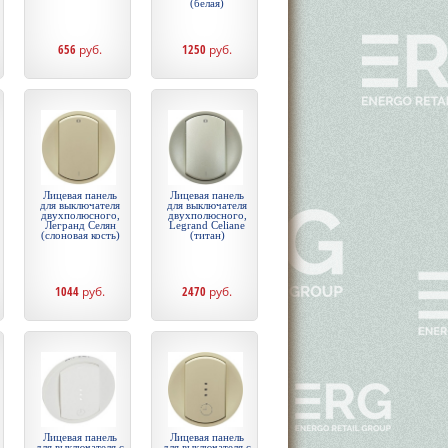
(белая)
656
руб.
1250
руб.
Лицевая панель
Лицевая панель
для выключателя
для выключателя
двухполюсного,
двухполюсного,
Легранд Селян
Legrand Celiane
(слоновая кость)
(титан)
1044
руб.
2470
руб.
Лицевая панель
Лицевая панель
для выключателя с
для выключателя с