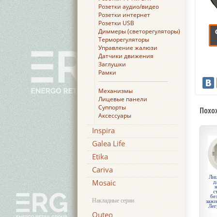
Розетки аудио/видео
Розетки интернет
Розетки USB
Диммеры (светорегуляторы)
Терморегуляторы
Управление жалюзи
Датчики движения
Заглушки
Рамки
Механизмы
Лицевые панели
Суппорты
Похо
Аксессуары
Inspira
Galea Life
Etika
Cariva
Лиц
Mosaic
д
с
бе
Накладные серии
зажи
Лег
Quteo