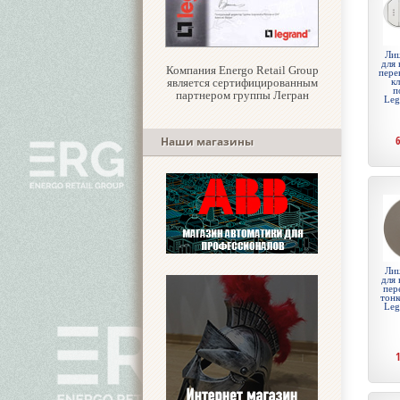
Лиц
для 
Компания Energo Retail Group
пере
является сертифицированным
к
п
партнером группы Легран
Leg
Наши магазины
Лиц
для 
пер
тонк
Leg