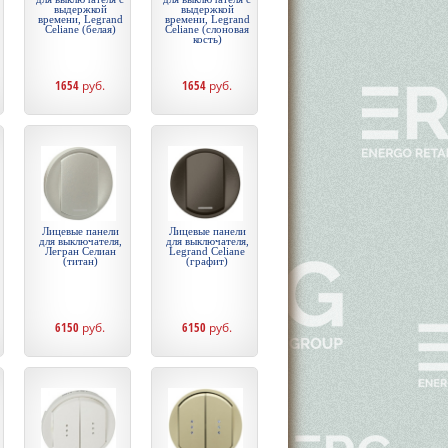
выдержкой
выдержкой
времени, Legrand
времени, Legrand
Celiane (белая)
Celiane (слоновая
кость)
1654
руб.
1654
руб.
Лицевые панели
Лицевые панели
для выключателя,
для выключателя,
Легран Селиан
Legrand Celiane
(титан)
(графит)
6150
руб.
6150
руб.