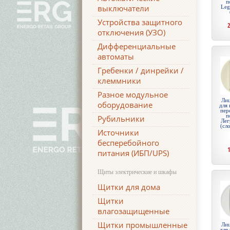
п
выключатели
Leg
Устройства защитного
отключения (УЗО)
Дифференциальные
автоматы
Гребенки / динрейки /
клеммники
Разное модульное
Лиц
оборудование
для 
пер
п
Рубильники
Лег
(сл
Источники
бесперебойного
питания (ИБП/UPS)
Щиты электрические и шкафы
Щитки для дома
Щитки
влагозащищенные
Щитки промышленные
Лиц
для