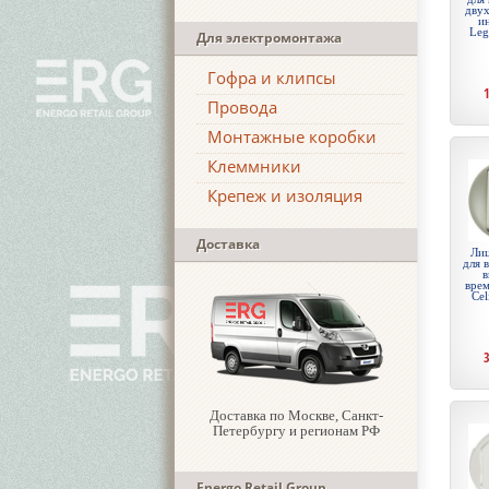
дву
и
Leg
Для электромонтажа
Гофра и клипсы
Провода
Монтажные коробки
Клеммники
Крепеж и изоляция
Доставка
Лиц
для 
в
врем
Cel
Доставка по Москве, Санкт-
Петербургу и регионам РФ
Energo Retail Group