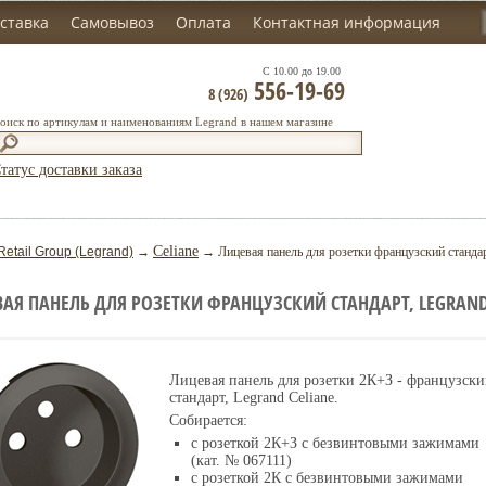
ставка
Самовывоз
Оплата
Контактная информация
С 10.00 до 19.00
556-19-69
8 (926)
оиск по артикулам и наименованиям Legrand в нашем магазине
татус доставки заказа
Celiane
Retail Group (Legrand)
→
→ Лицевая панель для розетки французский стандарт
АЯ ПАНЕЛЬ ДЛЯ РОЗЕТКИ ФРАНЦУЗСКИЙ СТАНДАРТ, LEGRAND 
Лицевая панель для розетки 2К+З - французск
стандарт, Legrand Celiane.
Собирается:
с розеткой 2К+З с безвинтовыми зажимами
(кат. № 067111)
с розеткой 2К с безвинтовыми зажимами