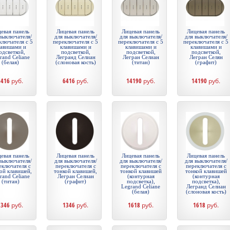
евая панель
Лицевая панель
Лицевая панель
Лицевая панель
выключателя/
для выключателя/
для выключателя/
для выключателя/
ключателя с 5
переключателя с 5
переключателя с 5
переключателя с 5
лавишами и
клавишами и
клавишами и
клавишами и
одсветкой,
подсветкой,
подсветкой,
подсветкой,
rand Celiane
Легранд Селиан
Легран Селиан
Легран Селян
(белая)
(слоновая кость)
(титан)
(графит)
6416
руб.
6416
руб.
14190
руб.
14190
руб.
евая панель
Лицевая панель
Лицевая панель
Лицевая панель
выключателя/
для выключателя/
для выключателя/
для выключателя/
еключателя с
переключателя с
переключателя с
переключателя с
ой клавишей,
тонкой клавишей,
тонкой клавишей
тонкой клавишей
rand Celiane
Легран Селиан
(контурная
(контурная
(титан)
(графит)
подсветка),
подсветка),
Legrand Celiane
Легранд Селиан
(белая)
(слоновая кость)
1346
руб.
1346
руб.
1618
руб.
1618
руб.