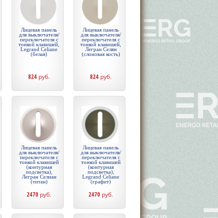
Лицевая панель
Лицевая панель
для выключателя/
для выключателя/
переключателя с
переключателя с
тонкой клавишей,
тонкой клавишей,
Legrand Celiane
Легран Селян
(белая)
(слоновая кость)
824
руб.
824
руб.
Лицевая панель
Лицевая панель
для выключателя/
для выключателя/
переключателя с
переключателя с
тонкой клавишей
тонкой клавишей
(контурная
(контурная
подсветка),
подсветка),
Легран Селиан
Legrand Celiane
(титан)
(графит)
2470
руб.
2470
руб.