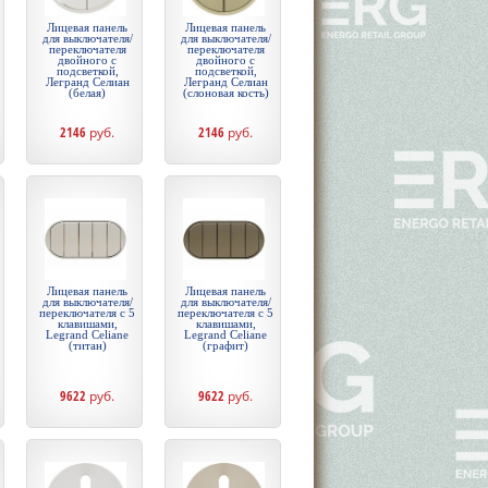
Лицевая панель
Лицевая панель
для выключателя/
для выключателя/
переключателя
переключателя
двойного с
двойного с
подсветкой,
подсветкой,
Легранд Селиан
Легранд Селиан
(белая)
(слоновая кость)
2146
руб.
2146
руб.
Лицевая панель
Лицевая панель
для выключателя/
для выключателя/
переключателя с 5
переключателя с 5
клавишами,
клавишами,
Legrand Celiane
Legrand Celiane
(титан)
(графит)
9622
руб.
9622
руб.