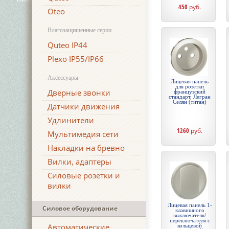
450
руб.
Oteo
Влагозащищенные серии
Quteo IP44
Plexo IP55/IP66
Аксессуары
Лицевая панель
для розетки
Дверные звонки
французский
стандарт, Легран
Селян (титан)
Датчики движения
Удлинители
1260
руб.
Мультимедия сети
Накладки на бревно
Вилки, адаптеры
Силовые розетки и
вилки
Лицевая панель 1-
Силовое оборудование
клавишного
выключателя/
переключателя с
Автоматические
кольцевой