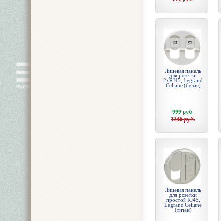
Лицевая панель
для розетки
2хRJ45, Legrand
Celiane (белая)
999
руб.
1746
руб.
Лицевая панель
для розетки
простой RJ45,
Legrand Celiane
(титан)