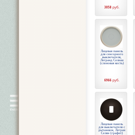
3058
руб.
Лицевая панель
для сенсорного
выключателя,
Легранд Селиан
(слоновая кость)
6966
руб.
Лицевая панель
для выключателя с
рычажком, Легран
Селян (графит)