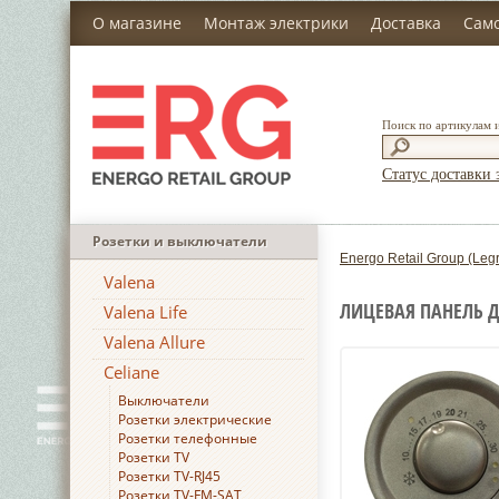
О магазине
Монтаж электрики
Доставка
Сам
Поиск по артикулам 
Статус доставки 
Розетки и выключатели
Energo Retail Group (Leg
Valena
ЛИЦЕВАЯ ПАНЕЛЬ Д
Valena Life
Valena Allure
Celiane
Выключатели
Розетки электрические
Розетки телефонные
Розетки TV
Розетки TV-RJ45
Розетки TV-FM-SAT