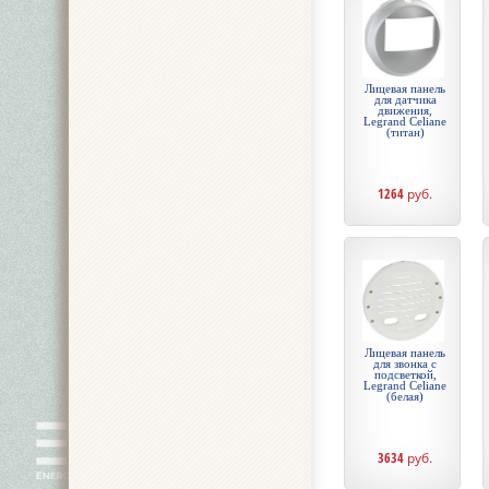
Лицевая панель
для датчика
движения,
Legrand Celiane
(титан)
1264
руб.
Лицевая панель
для звонка с
подсветкой,
Legrand Celiane
(белая)
3634
руб.