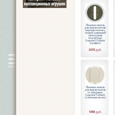
Лицевая панель
для выключателя/
переключателя с
тонкой клавишей
(контурная
подсветка),
Legrand Celiane
(графит)
2470
руб.
Лицевая панель
для выключателя
со шнурком,
Legrand Celiane
(слоновая кость)
1498
руб.