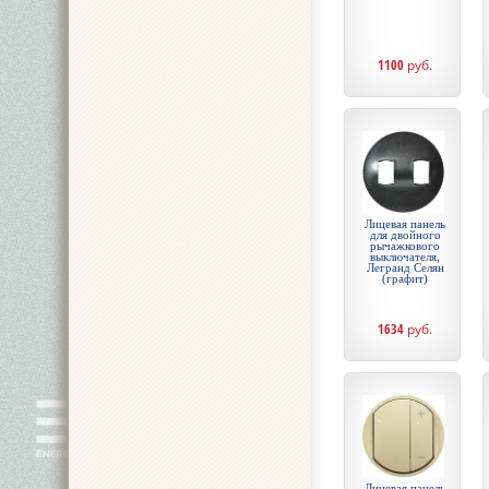
1100
руб.
Лицевая панель
для двойного
рычажкового
выключателя,
Легранд Селян
(графит)
1634
руб.
Лицевая панель