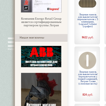
Лицевая панель
для выключателя/
Компания Energo Retail Group
переключателя с 5
является сертифицированным
клавишами,
Legrand Celiane
партнером группы Легран
(графит)
9622
руб.
Наши магазины
Лицевая панель
для выключателя/
переключателя с
тонкой клавишей,
Легран Селян
(слоновая кость)
824
руб.