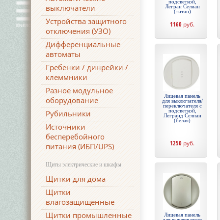
подсветкой,
выключатели
Легран Селиан
(титан)
Устройства защитного
1160
руб.
отключения (УЗО)
Дифференциальные
автоматы
Гребенки / динрейки /
клеммники
Разное модульное
Лицевая панель
оборудование
для выключателя/
переключателя с
подсветкой,
Рубильники
Легранд Селиан
(белая)
Источники
бесперебойного
1250
руб.
питания (ИБП/UPS)
Щиты электрические и шкафы
Щитки для дома
Щитки
влагозащищенные
Щитки промышленные
Лицевая панель
для выключателя