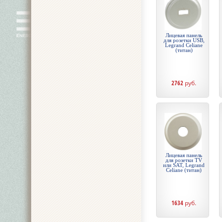
Лицевая панель
для розетки USB,
Legrand Celiane
(титан)
2762
руб.
Лицевая панель
для розетки TV
или SAT, Legrand
Celiane (титан)
1634
руб.