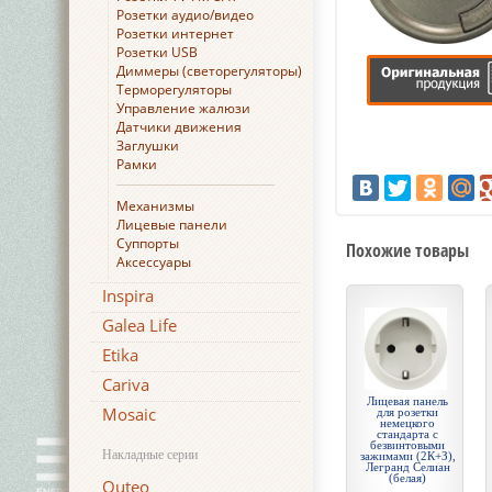
Розетки аудио/видео
Розетки интернет
Розетки USB
Диммеры (светорегуляторы)
Терморегуляторы
Управление жалюзи
Датчики движения
Заглушки
Рамки
Механизмы
Лицевые панели
Суппорты
Похожие товары
Аксессуары
Inspira
Galea Life
Etika
Cariva
Лицевая панель
Mosaic
для розетки
немецкого
стандарта с
безвинтовыми
Накладные серии
зажимами (2К+З),
Легранд Селиан
(белая)
Quteo