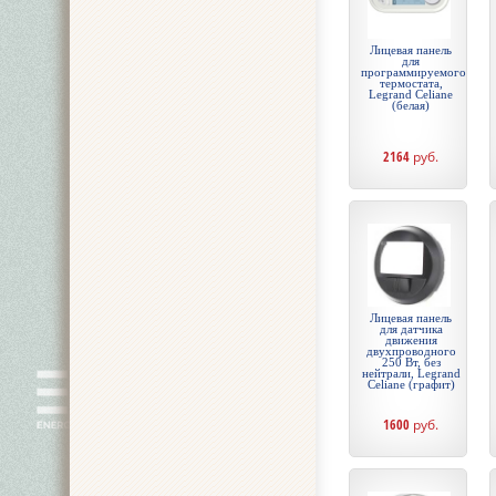
Лицевая панель
для
программируемого
термостата,
Legrand Celiane
(белая)
2164
руб.
Лицевая панель
для датчика
движения
двухпроводного
250 Вт, без
нейтрали, Legrand
Celiane (графит)
1600
руб.