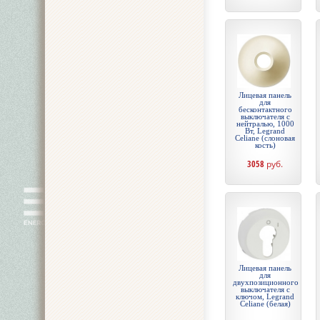
Лицевая панель
для
бесконтактного
выключателя с
нейтралью, 1000
Вт, Legrand
Celiane (слоновая
кость)
3058
руб.
Лицевая панель
для
двухпозиционного
выключателя с
ключом, Legrand
Celiane (белая)