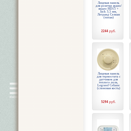
Лицевая панель
для розетки аудио/
видео HD15 +
Jack 3,5 мм,
Легранд Селиан
(титан)
2244
руб.
Лицевая панель
для термостата с
датчиком для
теплого пола,
Legrand Celiane
(слоновая кость)
5294
руб.