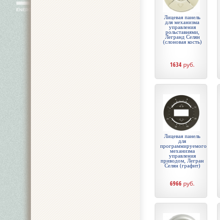
Лицевая панель
для механизма
управления
рольставнями,
Легранд Селян
(слоновая кость)
1634
руб.
Лицевая панель
для
программируемого
механизма
управления
приводом, Легран
Селян (графит)
6966
руб.