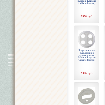
выхода, Legrand
Celiane (титан)
2966
руб.
Лицевая панель
для двойной
аудиорозетки
Banana, Legrand
Celiane (титан)
1306
руб.