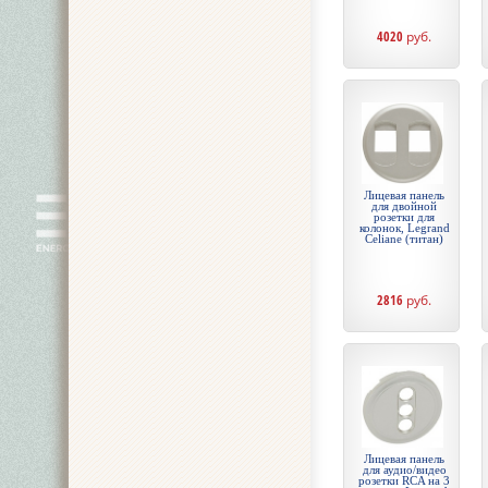
4020
руб.
Лицевая панель
для двойной
розетки для
колонок, Legrand
Celiane (титан)
2816
руб.
Лицевая панель
для аудио/видео
розетки RCA на 3