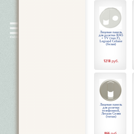
Лицевая панель
для розетки RJ45
+ TV (тип F),
Legrand Celiane
(белая)
1218
руб.
Лицевая панель
для розетки
телефонной,
Легран Селян
(титан)
866
руб.