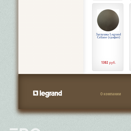
Заглушка Legrand
Celiane (графит)
1302
руб.
О компании