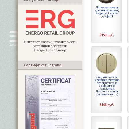
Лицевые панели
для выключателя,
Legrand Celiane
(графит)
6150
руб.
Интернет-магазин входит в сеть
магазинов электрики
Energo Retail Group
Сертификат Legrand
Лицевая панель
для выключателя/
переключателя
двойного с
подсветкой,
Легранд Селиан
(слоновая кость)
2146
руб.