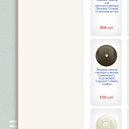
для
светорегулятора,
Легранд Селиан
(слоновая кость)
1634
руб.
Лицевая панель
светорегулятора
(диммера) с
подсветкой,
Legrand Celiane,
графит
7232
руб.