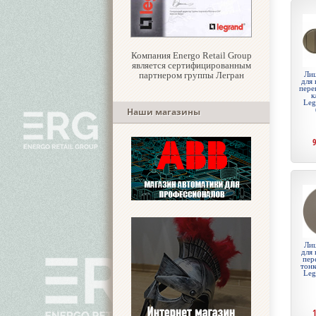
Компания Energo Retail Group
является сертифицированным
партнером группы Легран
Лиц
для 
пере
к
Leg
Наши магазины
Лиц
для 
пер
тонк
Leg