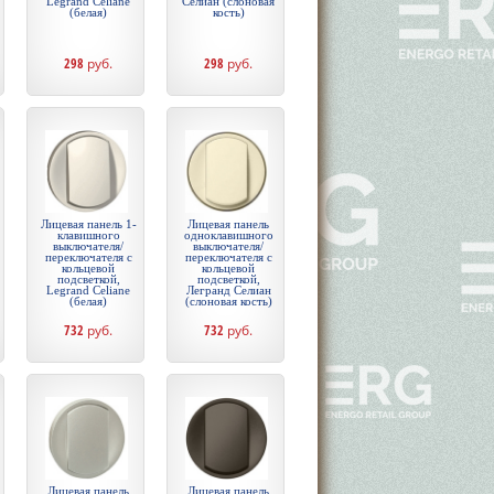
Legrand Celiane
Селиан (слоновая
(белая)
кость)
298
руб.
298
руб.
Лицевая панель 1-
Лицевая панель
клавишного
одноклавишного
выключателя/
выключателя/
переключателя с
переключателя с
кольцевой
кольцевой
подсветкой,
подсветкой,
Legrand Celiane
Легранд Селиан
(белая)
(слоновая кость)
732
руб.
732
руб.
Лицевая панель
Лицевая панель