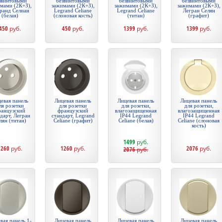
звинтовыми
безвинтовыми
безвинтовыми
безвинтовыми
мами (2К+З),
зажимами (2К+З),
зажимами (2К+З),
зажимами (2К+З),
ранд Селиан
Legrand Celiane
Legrand Celiane
Легран Селян
(белая)
(слоновая кость)
(титан)
(графит)
450
руб.
450
руб.
1399
руб.
1399
руб.
евая панель
Лицевая панель
Лицевая панель
Лицевая панель
ля розетки
для розетки
для розетки,
для розетки,
ранцузский
французский
влагозащищенная
влагозащищенная
дарт, Легран
стандарт, Legrand
IP44 Legrand
IP44 Legrand
лян (титан)
Celiane (графит)
Celiane (белая)
Celiane (слоновая
кость)
1499
руб.
1260
руб.
1260
руб.
2076
руб.
2076
руб.
вая панель 1-
Лицевая панель
Лицевая панель
Лицевая панель