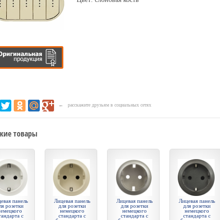
← расскажите друзьям в социальных сетях
жие товары
евая панель
Лицевая панель
Лицевая панель
Лицевая панель
ля розетки
для розетки
для розетки
для розетки
немецкого
немецкого
немецкого
немецкого
тандарта с
стандарта с
стандарта с
стандарта с