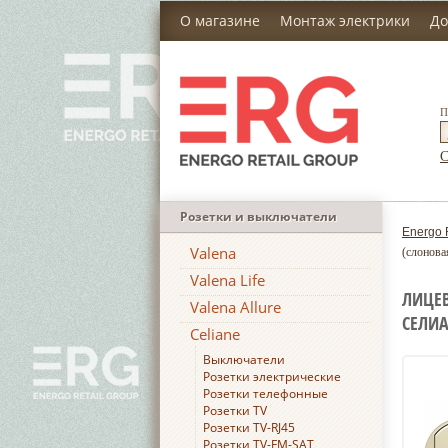
О магазине
Монтаж электрики
До
П
С
Розетки и выключатели
Energo 
Valena
(слонова
Valena Life
ЛИЦЕВ
Valena Allure
СЕЛИА
Celiane
Выключатели
Розетки электрические
Розетки телефонные
Розетки TV
Розетки TV-RJ45
Розетки TV-FM-SAT