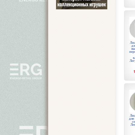
Лиц
дл
вы
пер
к
Лег
Лиц
для
с
Ле