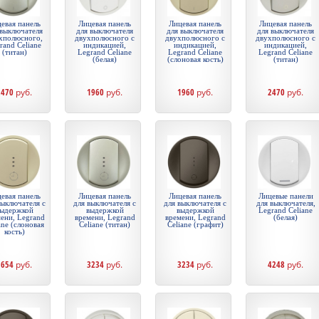
евая панель
Лицевая панель
Лицевая панель
Лицевая панель
 выключателя
для выключателя
для выключателя
для выключателя
хполюсного,
двухполюсного с
двухполюсного с
двухполюсного с
rand Celiane
индикацией,
индикацией,
индикацией,
(титан)
Legrand Celiane
Legrand Celiane
Legrand Celiane
(белая)
(слоновая кость)
(титан)
2470
руб.
1960
руб.
1960
руб.
2470
руб.
евая панель
Лицевая панель
Лицевая панель
Лицевые панели
выключателя с
для выключателя с
для выключателя с
для выключателя,
ыдержкой
выдержкой
выдержкой
Legrand Celiane
ени, Legrand
времени, Legrand
времени, Legrand
(белая)
ane (слоновая
Celiane (титан)
Celiane (графит)
кость)
1654
руб.
3234
руб.
3234
руб.
4248
руб.