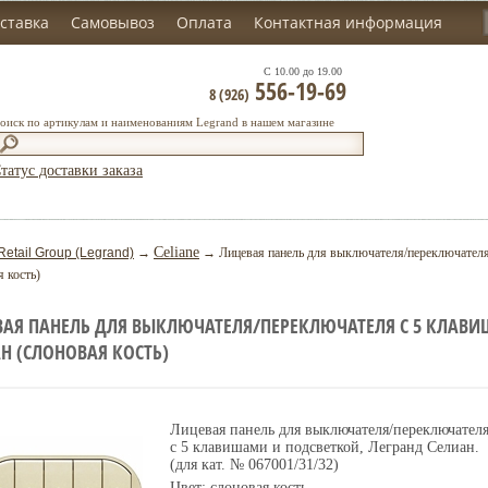
ставка
Самовывоз
Оплата
Контактная информация
С 10.00 до 19.00
556-19-69
8 (926)
оиск по артикулам и наименованиям Legrand в нашем магазине
татус доставки заказа
Celiane
Retail Group (Legrand)
→
→ Лицевая панель для выключателя/переключателя 
я кость)
АЯ ПАНЕЛЬ ДЛЯ ВЫКЛЮЧАТЕЛЯ/ПЕРЕКЛЮЧАТЕЛЯ С 5 КЛАВИ
Н (СЛОНОВАЯ КОСТЬ)
Лицевая панель для выключателя/переключател
с 5 клавишами и подсветкой, Легранд Селиан.
(для кат. № 067001/31/32)
Цвет: слоновая кость