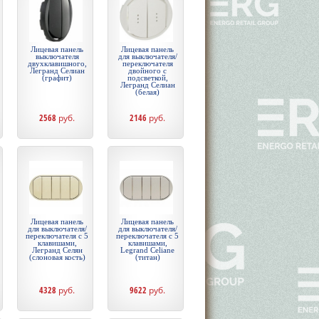
Лицевая панель
Лицевая панель
выключателя
для выключателя/
двухклавишного,
переключателя
Легранд Селиан
двойного с
(графит)
подсветкой,
Легранд Селиан
(белая)
2568
руб.
2146
руб.
Лицевая панель
Лицевая панель
для выключателя/
для выключателя/
переключателя с 5
переключателя с 5
клавишами,
клавишами,
Легранд Селян
Legrand Celiane
(слоновая кость)
(титан)
4328
руб.
9622
руб.