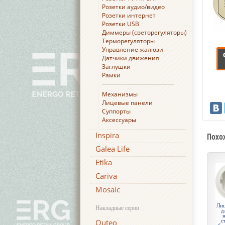
Розетки аудио/видео
Розетки интернет
Розетки USB
Диммеры (светорегуляторы)
Терморегуляторы
Управление жалюзи
Датчики движения
Заглушки
Рамки
Механизмы
Лицевые панели
Суппорты
Аксессуары
Inspira
Похо
Galea Life
Etika
Cariva
Mosaic
Лиц
Накладные серии
д
Quteo
с