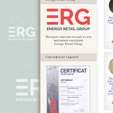
Лиц
для 
Leg
Интернет-магазин входит в сеть
магазинов электрики
Energo Retail Group
Сертификат Legrand
Лиц
для 
пе
д
п
Лег
(сл