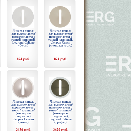
Лицевая панель
Лицевая панель
для выключателя/
для выключателя/
переключателя с
переключателя с
тонкой клавишей,
тонкой клавишей,
Legrand Celiane
Легран Селян
(белая)
(слоновая кость)
824
руб.
824
руб.
Лицевая панель
Лицевая панель
для выключателя/
для выключателя/
переключателя с
переключателя с
тонкой клавишей
тонкой клавишей
(контурная
(контурная
подсветка),
подсветка),
Легран Селиан
Legrand Celiane
(титан)
(графит)
2470
руб.
2470
руб.