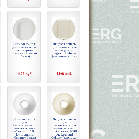
Лицевая панель
Лицевая панель
для выключателя
для выключателя
со шнурком,
со шнурком,
Легранд Селиан
Legrand Celiane
(белая)
(слоновая кость)
1498
руб.
1498
руб.
Лицевая панель
Лицевая панель
для
для
бесконтактного
бесконтактного
выключателя с
выключателя с
нейтралью, 1000
нейтралью, 1000
Вт, Legrand
Вт, Legrand
Celiane (белая)
Celiane (слоновая