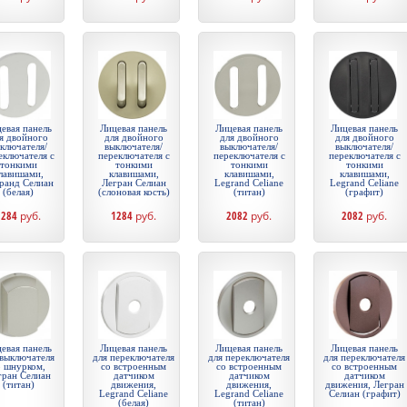
евая панель
Лицевая панель
Лицевая панель
Лицевая панель
я двойного
для двойного
для двойного
для двойного
ключателя/
выключателя/
выключателя/
выключателя/
еключателя с
переключателя с
переключателя с
переключателя с
тонкими
тонкими
тонкими
тонкими
лавишами,
клавишами,
клавишами,
клавишами,
ранд Селиан
Легран Селиан
Legrand Celiane
Legrand Celiane
(белая)
(слоновая кость)
(титан)
(графит)
1284
руб.
1284
руб.
2082
руб.
2082
руб.
евая панель
Лицевая панель
Лицевая панель
Лицевая панель
 выключателя
для переключателя
для переключателя
для переключателя
о шнурком,
со встроенным
со встроенным
со встроенным
гран Селиан
датчиком
датчиком
датчиком
(титан)
движения,
движения,
движения, Легран
Legrand Celiane
Legrand Celiane
Селиан (графит)
(белая)
(титан)