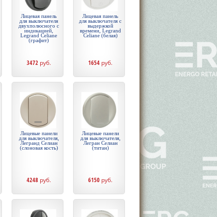
Лицевая панель
Лицевая панель
для выключателя
для выключателя с
двухполюсного с
выдержкой
индикацией,
времени, Legrand
Legrand Celiane
Celiane (белая)
(графит)
3472
руб.
1654
руб.
Лицевые панели
Лицевые панели
для выключателя,
для выключателя,
Легранд Селиан
Легран Селиан
(слоновая кость)
(титан)
4248
руб.
6150
руб.