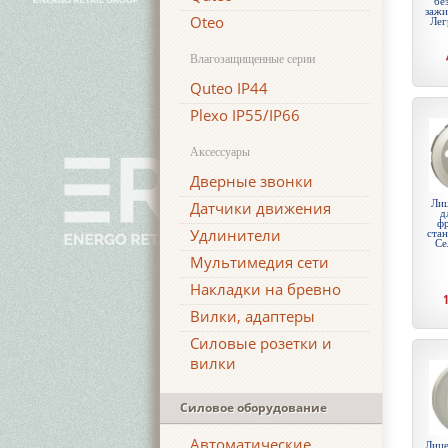
бе
зажи
Oteo
Лег
Влагозащищенные серии
Quteo IP44
Plexo IP55/IP66
Аксессуары
Дверные звонки
Лиц
Датчики движения
д
ф
Удлинители
стан
Се
Мультимедия сети
Накладки на бревно
Вилки, адаптеры
Силовые розетки и
вилки
Силовое оборудование
Автоматические
Лице