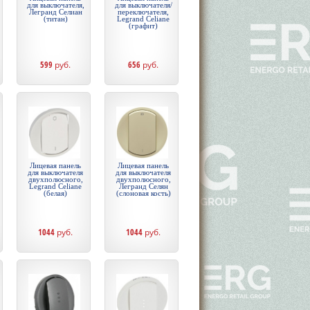
для выключателя,
для выключателя/
Легранд Селиан
переключателя,
(титан)
Legrand Celiane
(графит)
599
руб.
656
руб.
Лицевая панель
Лицевая панель
для выключателя
для выключателя
двухполюсного,
двухполюсного,
Legrand Celiane
Легранд Селян
(белая)
(слоновая кость)
1044
руб.
1044
руб.