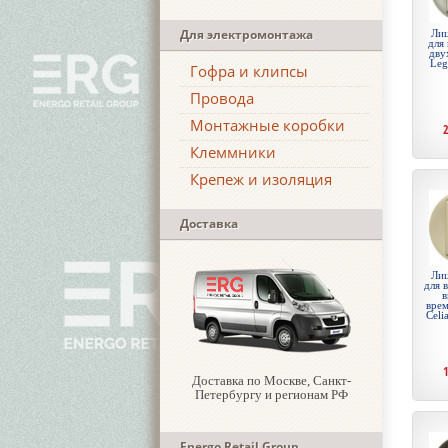
Для электромонтажа
Лиц
для
дву
Leg
Гофра и клипсы
Провода
Монтажные коробки
Клеммники
Крепеж и изоляция
Доставка
Лиц
для 
в
врем
Celi
Доставка по Москве, Санкт-
Петербургу и регионам РФ
Energo Retail Group