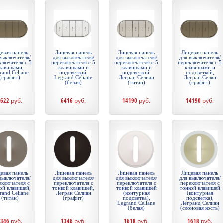
евая панель
Лицевая панель
Лицевая панель
Лицевая панель
выключателя/
для выключателя/
для выключателя/
для выключателя/
ключателя с 5
переключателя с 5
переключателя с 5
переключателя с 5
лавишами,
клавишами и
клавишами и
клавишами и
rand Celiane
подсветкой,
подсветкой,
подсветкой,
(графит)
Legrand Celiane
Легран Селиан
Легран Селян
(белая)
(титан)
(графит)
9622
руб.
6416
руб.
14190
руб.
14190
руб.
евая панель
Лицевая панель
Лицевая панель
Лицевая панель
выключателя/
для выключателя/
для выключателя/
для выключателя/
еключателя с
переключателя с
переключателя с
переключателя с
ой клавишей,
тонкой клавишей,
тонкой клавишей
тонкой клавишей
rand Celiane
Легран Селиан
(контурная
(контурная
(титан)
(графит)
подсветка),
подсветка),
Legrand Celiane
Легранд Селиан
(белая)
(слоновая кость)
1346
руб.
1346
руб.
1618
руб.
1618
руб.