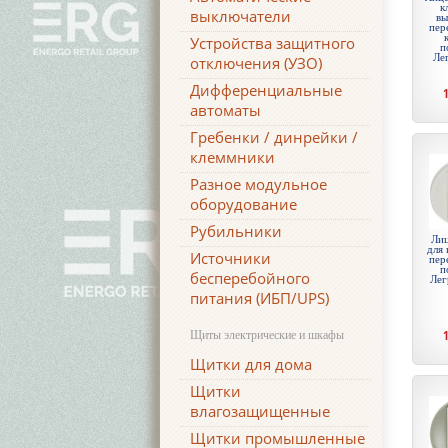
к
выключатели
вы
пер
Устройства защитного
п
Ле
отключения (УЗО)
Дифференциальные
автоматы
Гребенки / динрейки /
клеммники
Разное модульное
оборудование
Рубильники
Лиц
для 
Источники
пер
п
бесперебойного
Лег
питания (ИБП/UPS)
Щиты электрические и шкафы
Щитки для дома
Щитки
влагозащищенные
Щитки промышленные