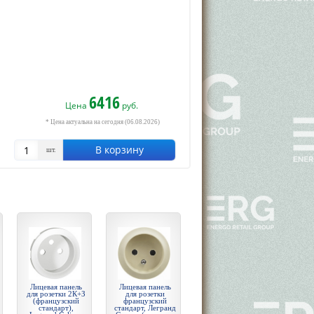
6416
Цена
руб.
* Цена актуальна на сегодня (06.08.2026)
В корзину
шт.
Лицевая панель
Лицевая панель
для розетки 2К+З
для розетки
(французский
французский
стандарт),
стандарт, Легранд