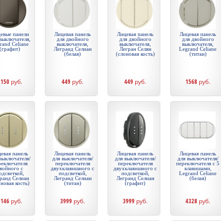
евые панели
Лицевая панель
Лицевая панель
Лицевая панель
выключателя,
для двойного
для двойного
для двойного
rand Celiane
выключателя,
выключателя,
выключателя,
(графит)
Легранд Селиан
Легран Селян
Legrand Celiane
(белая)
(слоновая кость)
(титан)
6150
руб.
449
руб.
449
руб.
1568
руб.
евая панель
Лицевая панель
Лицевая панель
Лицевая панель
выключателя/
для выключателя/
для выключателя/
для выключателя/
реключателя
переключателя
переключателя
переключателя с 5
войного с
двухклавишного с
двухклавишного с
клавишами,
одсветкой,
подсветкой,
подсветкой,
Legrand Celiane
ранд Селиан
Легранд Селиан
Легранд Селиан
(белая)
оновая кость)
(титан)
(графит)
2146
руб.
3999
руб.
3999
руб.
4328
руб.