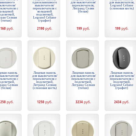
лавишного
одноклавишного
для выключателя/
для выключателя,
ключателя/
выключателя/
переключателя,
Legrand Celiane
еключателя с
переключателя с
Легранд Селян
(слоновая кость)
кольцевой
кольцевой
(белая)
одсветкой,
подсветкой,
гран Селиан
Legrand Celiane
(титан)
(графит)
1160
руб.
2190
руб.
199
руб.
199
руб.
евая панель
Лицевая панель
Лицевая панель
Лицевая панель
выключателя/
для выключателя/
для выключателя/
для выключателя/
еключателя с
переключателя с
переключателя с
переключателя с
одсветкой,
подсветкой,
подсветкой,
подсветкой,
ранд Селиан
Легранд Селиан
Легранд Селиан
Legrand Celiane
(белая)
(слоновая кость)
(титан)
(графит)
1250
руб.
1250
руб.
3234
руб.
2434
руб.