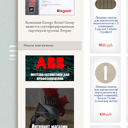
Лицевая панель
для выключателя/
Компания Energo Retail Group
переключателя с 5
является сертифицированным
клавишами,
Legrand Celiane
партнером группы Легран
(графит)
9622
руб.
Наши магазины
Лицевая панель
для выключателя/
переключателя с
тонкой клавишей,
Легран Селян
(слоновая кость)
824
руб.