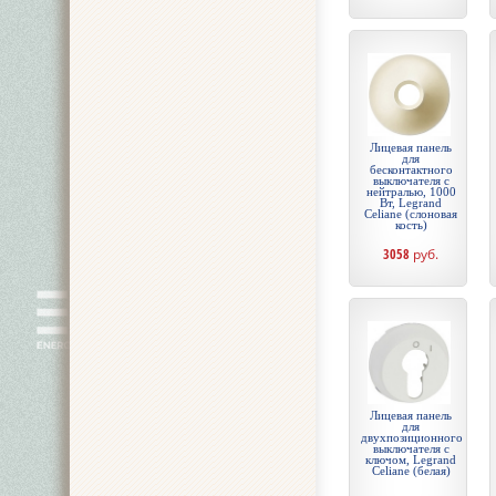
Лицевая панель
для
бесконтактного
выключателя с
нейтралью, 1000
Вт, Legrand
Celiane (слоновая
кость)
3058
руб.
Лицевая панель
для
двухпозиционного
выключателя с
ключом, Legrand
Celiane (белая)