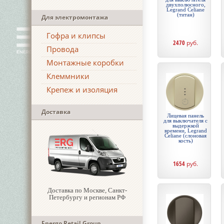
двухполюсного,
Legrand Celiane
(титан)
Для электромонтажа
Гофра и клипсы
2470
руб.
Провода
Монтажные коробки
Клеммники
Крепеж и изоляция
Доставка
Лицевая панель
для выключателя с
выдержкой
времени, Legrand
Celiane (слоновая
кость)
1654
руб.
Доставка по Москве, Санкт-
Петербургу и регионам РФ
Energo Retail Group