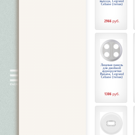
выхода, Legrand
Celiane (титан)
2966
руб.
Лицевая панель
для двойной
аудиорозетки
Banana, Legrand
Celiane (титан)
1306
руб.