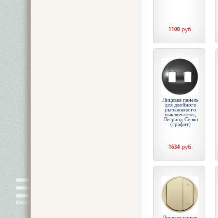
1100
руб.
Лицевая панель
для двойного
рычажкового
выключателя,
Легранд Селян
(графит)
1634
руб.
Лицевая панель