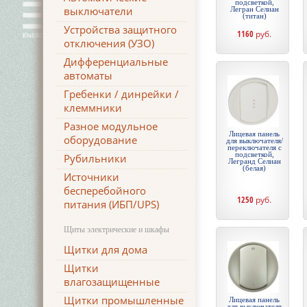
подсветкой,
выключатели
Легран Селиан
(титан)
Устройства защитного
1160
руб.
отключения (УЗО)
Дифференциальные
автоматы
Гребенки / динрейки /
клеммники
Разное модульное
Лицевая панель
оборудование
для выключателя/
переключателя с
подсветкой,
Рубильники
Легранд Селиан
(белая)
Источники
бесперебойного
1250
руб.
питания (ИБП/UPS)
Щиты электрические и шкафы
Щитки для дома
Щитки
влагозащищенные
Щитки промышленные
Лицевая панель
для выключателя