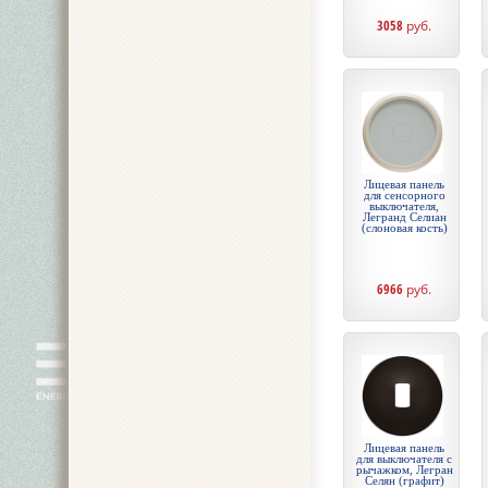
3058
руб.
Лицевая панель
для сенсорного
выключателя,
Легранд Селиан
(слоновая кость)
6966
руб.
Лицевая панель
для выключателя с
рычажком, Легран
Селян (графит)