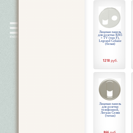
Лицевая панель
для розетки RJ45
+ TV (тип F),
Legrand Celiane
(белая)
1218
руб.
Лицевая панель
для розетки
телефонной,
Легран Селян
(титан)
866
руб.