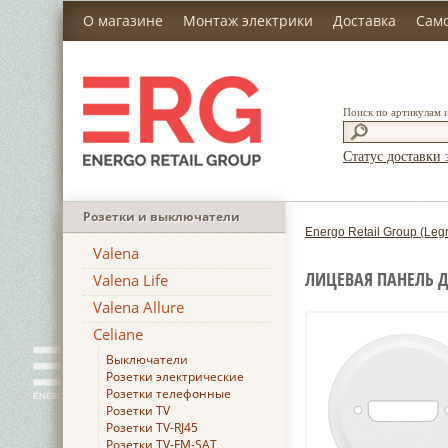
О магазине
Монтаж электрики
Доставка
Сам
Поиск по артикулам 
Статус доставки 
Розетки и выключатели
Energo Retail Group (Leg
Valena
ЛИЦЕВАЯ ПАНЕЛЬ Д
Valena Life
Valena Allure
Celiane
Выключатели
Розетки электрические
Розетки телефонные
Розетки TV
Розетки TV-RJ45
Розетки TV-FM-SAT