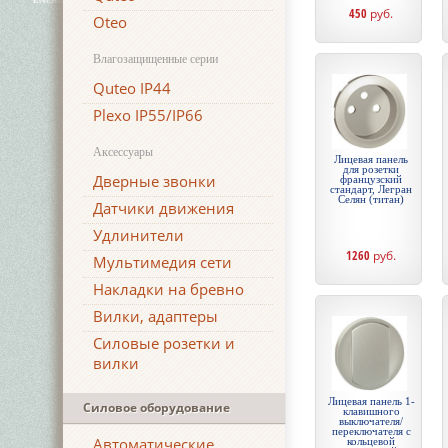
450
руб.
Oteo
Влагозащищенные серии
Quteo IP44
Plexo IP55/IP66
Аксессуары
Лицевая панель
для розетки
Дверные звонки
французский
стандарт, Легран
Селян (титан)
Датчики движения
Удлинители
1260
руб.
Мультимедия сети
Накладки на бревно
Вилки, адаптеры
Силовые розетки и
вилки
Лицевая панель 1-
Силовое оборудование
клавишного
выключателя/
переключателя с
Автоматические
кольцевой