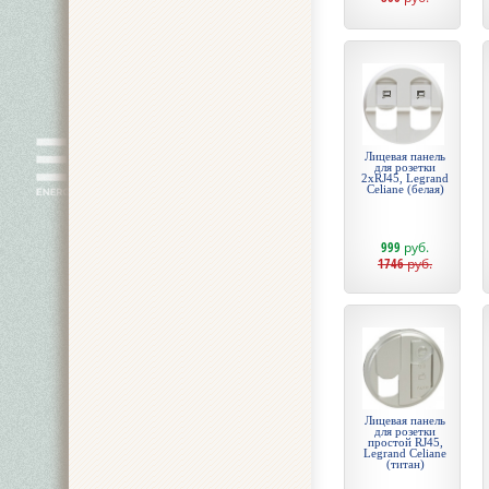
Лицевая панель
для розетки
2хRJ45, Legrand
Celiane (белая)
999
руб.
1746
руб.
Лицевая панель
для розетки
простой RJ45,
Legrand Celiane
(титан)