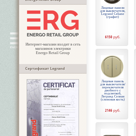
Лицевые панели
для выключателя,
Legrand Celiane
(графит)
6150
руб.
Интернет-магазин входит в сеть
магазинов электрики
Energo Retail Group
Сертификат Legrand
Лицевая панель
для выключателя/
переключателя
двойного с
подсветкой,
Легранд Селиан
(слоновая кость)
2146
руб.