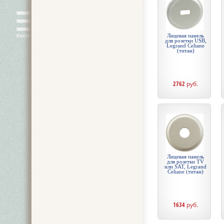
Лицевая панель
для розетки USB,
Legrand Celiane
(титан)
2762
руб.
Лицевая панель
для розетки TV
или SAT, Legrand
Celiane (титан)
1634
руб.