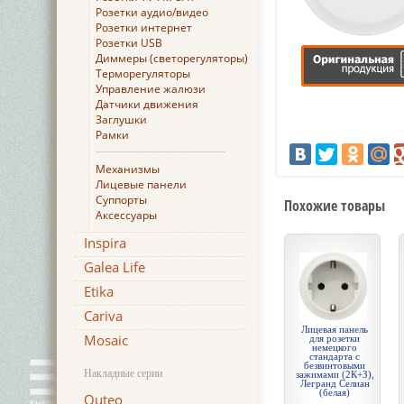
Розетки аудио/видео
Розетки интернет
Розетки USB
Диммеры (светорегуляторы)
Терморегуляторы
Управление жалюзи
Датчики движения
Заглушки
Рамки
Механизмы
Лицевые панели
Суппорты
Похожие товары
Аксессуары
Inspira
Galea Life
Etika
Cariva
Лицевая панель
Mosaic
для розетки
немецкого
стандарта с
безвинтовыми
Накладные серии
зажимами (2К+З),
Легранд Селиан
(белая)
Quteo