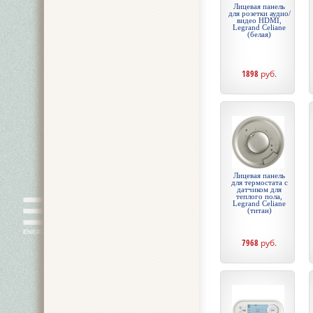
Лицевая панель
для розетки аудио/
видео HDMI,
Legrand Celiane
(белая)
1898
руб.
Лицевая панель
для термостата с
датчиком для
теплого пола,
Legrand Celiane
(титан)
7968
руб.