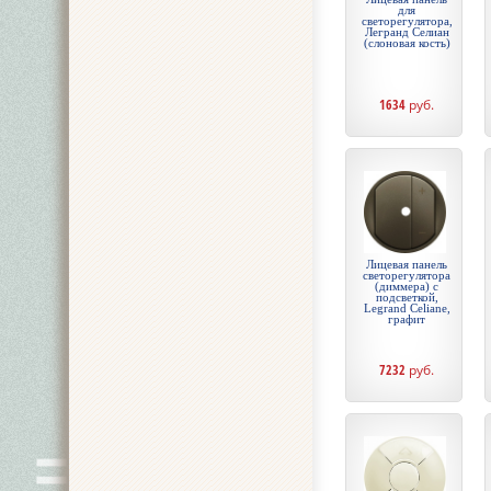
для
светорегулятора,
Легранд Селиан
(слоновая кость)
1634
руб.
Лицевая панель
светорегулятора
(диммера) с
подсветкой,
Legrand Celiane,
графит
7232
руб.