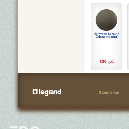
Заглушка Legrand
Celiane (графит)
1302
руб.
О компании