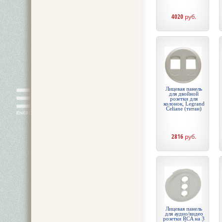
4020
руб.
Лицевая панель
для двойной
розетки для
колонок, Legrand
Celiane (титан)
2816
руб.
Лицевая панель
для аудио/видео
розетки RCA на 3