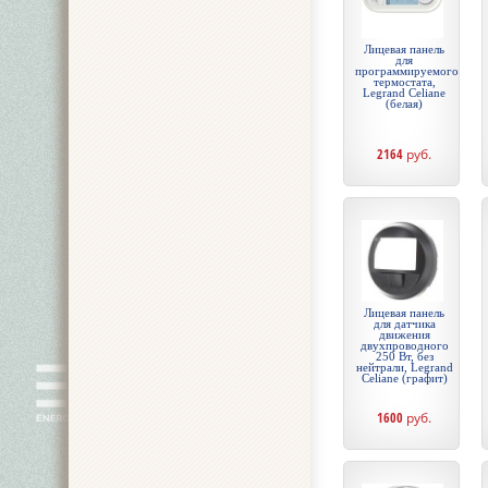
Лицевая панель
для
программируемого
термостата,
Legrand Celiane
(белая)
2164
руб.
Лицевая панель
для датчика
движения
двухпроводного
250 Вт, без
нейтрали, Legrand
Celiane (графит)
1600
руб.