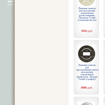
Лицевая панель
для механизма
управления
рольставнями,
Легранд Селян
(слоновая кость)
1634
руб.
Лицевая панель
для
программируемого
механизма
управления
приводом, Легран
Селян (графит)
6966
руб.