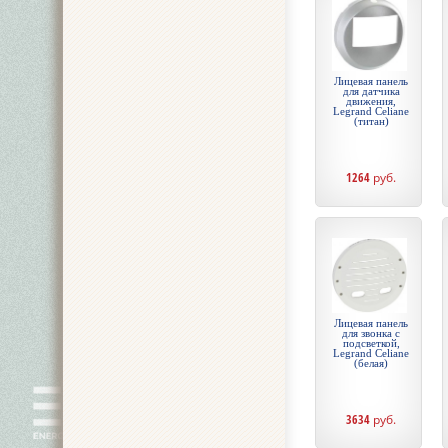
Лицевая панель
для датчика
движения,
Legrand Celiane
(титан)
1264
руб.
Лицевая панель
для звонка с
подсветкой,
Legrand Celiane
(белая)
3634
руб.