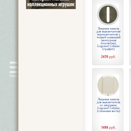
Лицевая панель
для выключателя/
переключателя с
тонкой клавишей
(контурная
подсветка),
Legrand Celiane
(графит)
2470
руб.
Лицевая панель
для выключателя
со шнурком,
Legrand Celiane
(слоновая кость)
1498
руб.