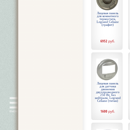
Лицевая панель
для комнатного
термостата,
Legrand Celiane
(графит)
6952
руб.
Лицевая панель
для датчика
движения
двухпроводного
250 Вт, без
нейтрали, Legrand
Celiane (титан)
1600
руб.