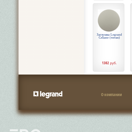
Заглушка Legrand
Celiane (титан)
1302
руб.
О компании