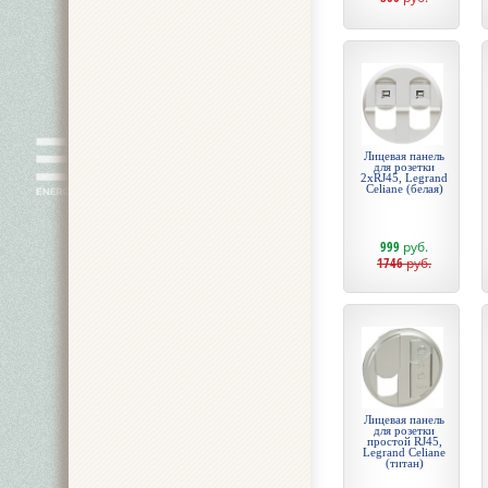
Лицевая панель
для розетки
2хRJ45, Legrand
Celiane (белая)
999
руб.
1746
руб.
Лицевая панель
для розетки
простой RJ45,
Legrand Celiane
(титан)