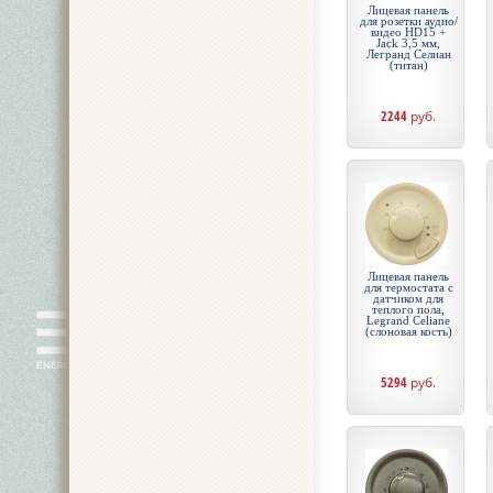
Лицевая панель
для розетки аудио/
видео HD15 +
Jack 3,5 мм,
Легранд Селиан
(титан)
2244
руб.
Лицевая панель
для термостата с
датчиком для
теплого пола,
Legrand Celiane
(слоновая кость)
5294
руб.