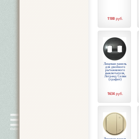
1100
руб.
Лицевая панель
для двойного
рычажкового
выключателя,
Легранд Селян
(графит)
1634
руб.
Лицевая панель