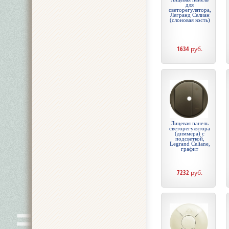
для
светорегулятора,
Легранд Селиан
(слоновая кость)
1634
руб.
Лицевая панель
светорегулятора
(диммера) с
подсветкой,
Legrand Celiane,
графит
7232
руб.