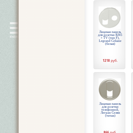
Лицевая панель
для розетки RJ45
+ TV (тип F),
Legrand Celiane
(белая)
1218
руб.
Лицевая панель
для розетки
телефонной,
Легран Селян
(титан)
866
руб.