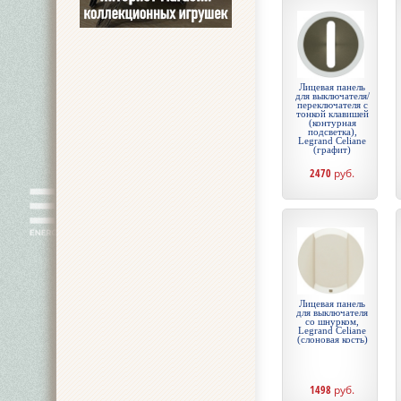
Лицевая панель
для выключателя/
переключателя с
тонкой клавишей
(контурная
подсветка),
Legrand Celiane
(графит)
2470
руб.
Лицевая панель
для выключателя
со шнурком,
Legrand Celiane
(слоновая кость)
1498
руб.