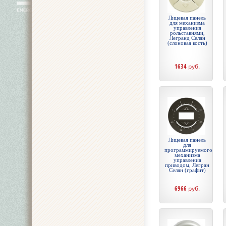
Лицевая панель
для механизма
управления
рольставнями,
Легранд Селян
(слоновая кость)
1634
руб.
Лицевая панель
для
программируемого
механизма
управления
приводом, Легран
Селян (графит)
6966
руб.