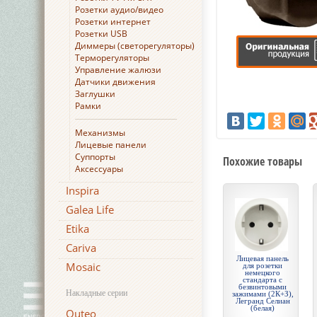
Розетки аудио/видео
Розетки интернет
Розетки USB
Диммеры (светорегуляторы)
Терморегуляторы
Управление жалюзи
Датчики движения
Заглушки
Рамки
Механизмы
Лицевые панели
Суппорты
Похожие товары
Аксессуары
Inspira
Galea Life
Etika
Cariva
Лицевая панель
Mosaic
для розетки
немецкого
стандарта с
безвинтовыми
Накладные серии
зажимами (2К+З),
Легранд Селиан
(белая)
Quteo