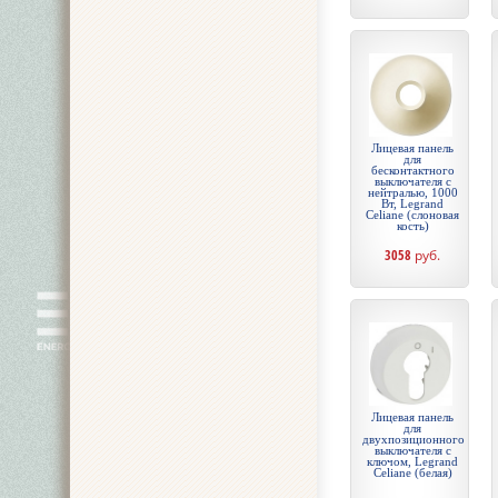
Лицевая панель
для
бесконтактного
выключателя с
нейтралью, 1000
Вт, Legrand
Celiane (слоновая
кость)
3058
руб.
Лицевая панель
для
двухпозиционного
выключателя с
ключом, Legrand
Celiane (белая)