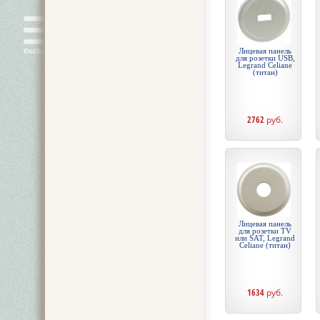
Лицевая панель
для розетки USB,
Legrand Celiane
(титан)
2762
руб.
Лицевая панель
для розетки TV
или SAT, Legrand
Celiane (титан)
1634
руб.