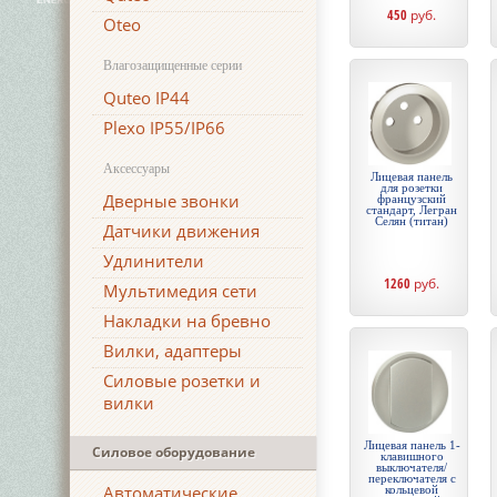
450
руб.
Oteo
Влагозащищенные серии
Quteo IP44
Plexo IP55/IP66
Аксессуары
Лицевая панель
для розетки
Дверные звонки
французский
стандарт, Легран
Селян (титан)
Датчики движения
Удлинители
1260
руб.
Мультимедия сети
Накладки на бревно
Вилки, адаптеры
Силовые розетки и
вилки
Лицевая панель 1-
Силовое оборудование
клавишного
выключателя/
переключателя с
Автоматические
кольцевой