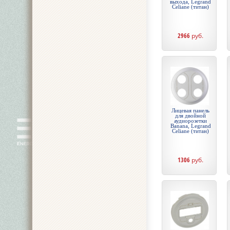
выхода, Legrand
Celiane (титан)
2966
руб.
Лицевая панель
для двойной
аудиорозетки
Banana, Legrand
Celiane (титан)
1306
руб.