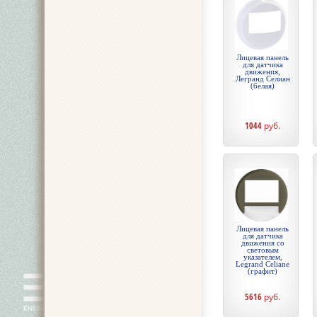
Лицевая панель
для датчика
движения,
Легранд Селиан
(белая)
1044
руб.
Лицевая панель
для датчика
движения со
световым
указателем,
Legrand Celiane
(графит)
5616
руб.