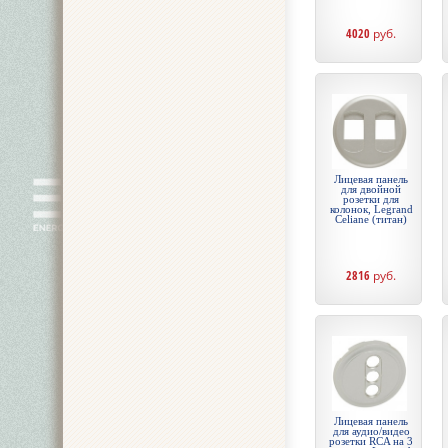
4020
руб.
Лицевая панель
для двойной
розетки для
колонок, Legrand
Celiane (титан)
2816
руб.
Лицевая панель
для аудио/видео
розетки RCA на 3