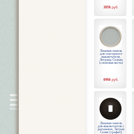
3058
руб.
Лицевая панель
для сенсорного
выключателя,
Легранд Селиан
(слоновая кость)
6966
руб.
Лицевая панель
для выключателя с
рычажком, Легран
Селян (графит)