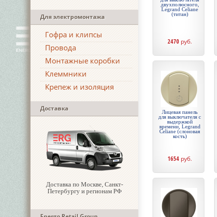
двухполюсного,
Legrand Celiane
(титан)
Для электромонтажа
Гофра и клипсы
2470
руб.
Провода
Монтажные коробки
Клеммники
Крепеж и изоляция
Доставка
Лицевая панель
для выключателя с
выдержкой
времени, Legrand
Celiane (слоновая
кость)
1654
руб.
Доставка по Москве, Санкт-
Петербургу и регионам РФ
Energo Retail Group