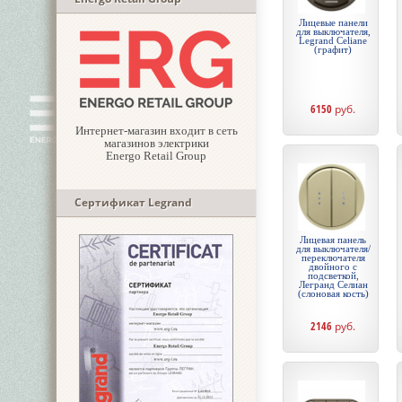
Лицевые панели
для выключателя,
Legrand Celiane
(графит)
6150
руб.
Интернет-магазин входит в сеть
магазинов электрики
Energo Retail Group
Сертификат Legrand
Лицевая панель
для выключателя/
переключателя
двойного с
подсветкой,
Легранд Селиан
(слоновая кость)
2146
руб.