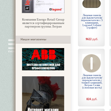
Лицевая панель
для выключателя/
Компания Energo Retail Group
переключателя с 5
является сертифицированным
клавишами,
Legrand Celiane
партнером группы Легран
(графит)
9622
руб.
Наши магазины
Лицевая панель
для выключателя/
переключателя с
тонкой клавишей,
Легран Селян
(слоновая кость)
824
руб.