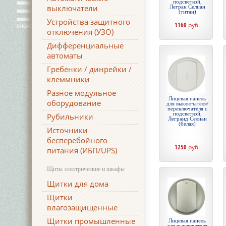
подсветкой,
выключатели
Легран Селиан
(титан)
Устройства защитного
1160
руб.
отключения (УЗО)
Дифференциальные
автоматы
Гребенки / динрейки /
клеммники
Разное модульное
Лицевая панель
оборудование
для выключателя/
переключателя с
подсветкой,
Рубильники
Легранд Селиан
(белая)
Источники
бесперебойного
1250
руб.
питания (ИБП/UPS)
Щиты электрические и шкафы
Щитки для дома
Щитки
влагозащищенные
Щитки промышленные
Лицевая панель
для выключателя