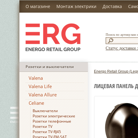
О магазине
Монтаж электрики
Доставка
Сам
Поиск по артикулам 
Статус доставки 
Розетки и выключатели
Energo Retail Group (Leg
Valena
ЛИЦЕВАЯ ПАНЕЛЬ Д
Valena Life
Valena Allure
Celiane
Выключатели
Розетки электрические
Розетки телефонные
Розетки TV
Розетки TV-RJ45
Розетки TV-FM-SAT