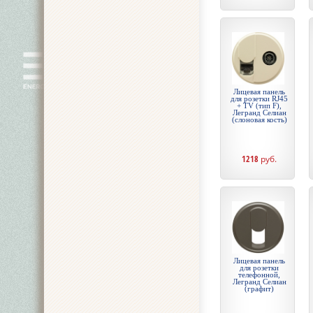
Лицевая панель
для розетки RJ45
+ TV (тип F),
Легранд Селиан
(слоновая кость)
1218
руб.
Лицевая панель
для розетки
телефонной,
Легранд Селиан
(графит)