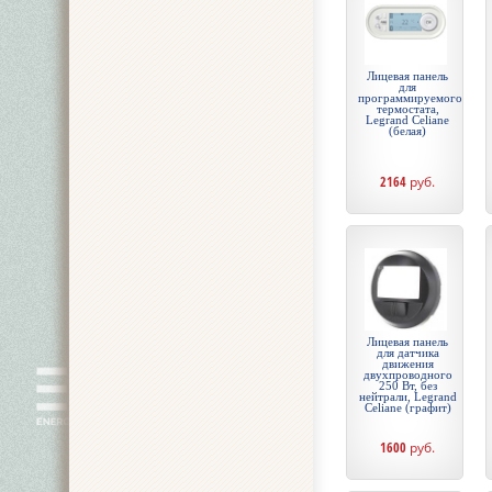
Лицевая панель
для
программируемого
термостата,
Legrand Celiane
(белая)
2164
руб.
Лицевая панель
для датчика
движения
двухпроводного
250 Вт, без
нейтрали, Legrand
Celiane (графит)
1600
руб.