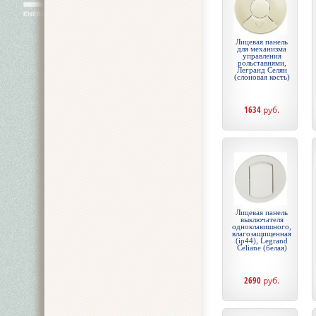
Лицевая панель
для механизма
управления
рольставнями,
Легранд Селян
(слоновая кость)
1634
руб.
Лицевая панель
выключателя
одноклавишного,
влагозащищенная
(ip44), Legrand
Celiane (белая)
2690
руб.