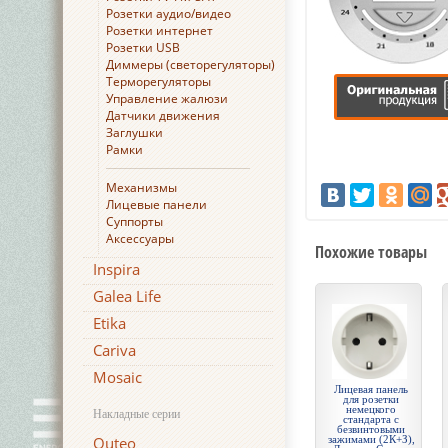
Розетки аудио/видео
Розетки интернет
Розетки USB
Диммеры (светорегуляторы)
Терморегуляторы
Управление жалюзи
Датчики движения
Заглушки
Рамки
Механизмы
Лицевые панели
Суппорты
Аксессуары
Похожие товары
Inspira
Galea Life
Etika
Cariva
Mosaic
Лицевая панель
для розетки
немецкого
Накладные серии
стандарта с
безвинтовыми
Quteo
зажимами (2К+З),