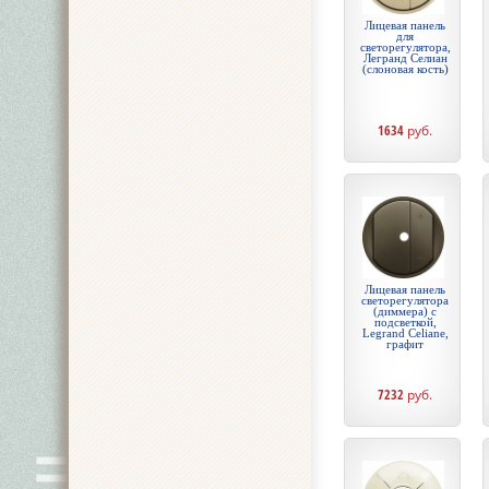
Лицевая панель
для
светорегулятора,
Легранд Селиан
(слоновая кость)
1634
руб.
Лицевая панель
светорегулятора
(диммера) с
подсветкой,
Legrand Celiane,
графит
7232
руб.