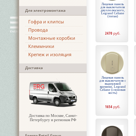
Лицевая панель
для выключателя
Для электромонтажа
двухполюсного,
Legrand Celiane
(титан)
Гофра и клипсы
Провода
2470
руб.
Монтажные коробки
Клеммники
Крепеж и изоляция
Доставка
Лицевая панель
для выключателя с
выдержкой
времени, Legrand
Celiane (слоновая
кость)
1654
руб.
Доставка по Москве, Санкт-
Петербургу и регионам РФ
Energo Retail Group