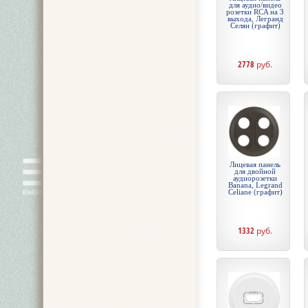
для аудио/видео
розетки RCA на 3
выхода, Легранд
Селян (графит)
2778
руб.
Лицевая панель
для двойной
аудиорозетки
Banana, Legrand
Celiane (графит)
1332
руб.