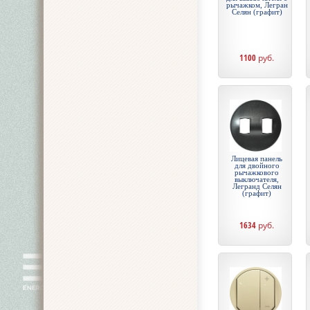
рычажком, Легран
Селян (графит)
1100
руб.
Лицевая панель
для двойного
рычажкового
выключателя,
Легранд Селян
(графит)
1634
руб.