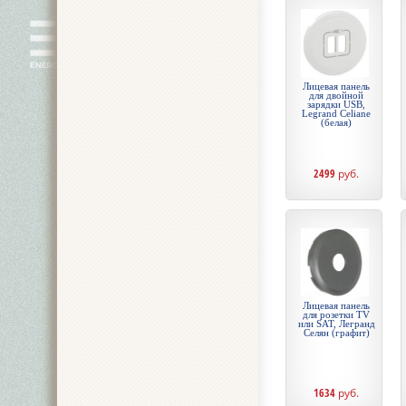
Лицевая панель
для двойной
зарядки USB,
Legrand Celiane
(белая)
2499
руб.
Лицевая панель
для розетки TV
или SAT, Легранд
Селян (графит)
1634
руб.