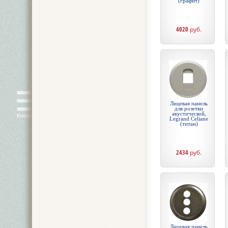
(графит)
4020
руб.
Лицевая панель
для розетки
акустической,
Legrand Celiane
(титан)
2434
руб.
Лицевая панель