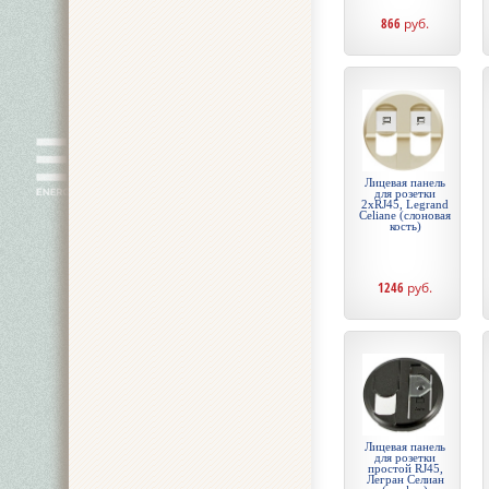
866
руб.
Лицевая панель
для розетки
2хRJ45, Legrand
Celiane (слоновая
кость)
1246
руб.
Лицевая панель
для розетки
простой RJ45,
Легран Селиан