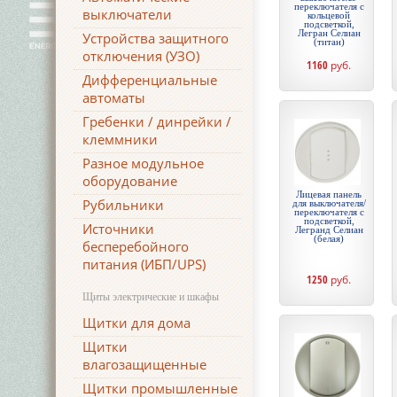
переключателя с
выключатели
кольцевой
подсветкой,
Легран Селиан
Устройства защитного
(титан)
отключения (УЗО)
1160
руб.
Дифференциальные
автоматы
Гребенки / динрейки /
клеммники
Разное модульное
оборудование
Лицевая панель
Рубильники
для выключателя/
переключателя с
подсветкой,
Источники
Легранд Селиан
(белая)
бесперебойного
питания (ИБП/UPS)
1250
руб.
Щиты электрические и шкафы
Щитки для дома
Щитки
влагозащищенные
Щитки промышленные