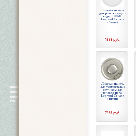
Лицевая панель
для розетки аудио/
видео HDMI,
Legrand Celiane
(белая)
1898
руб.
Лицевая панель
для термостата с
датчиком для
теплого пола,
Legrand Celiane
(титан)
7968
руб.