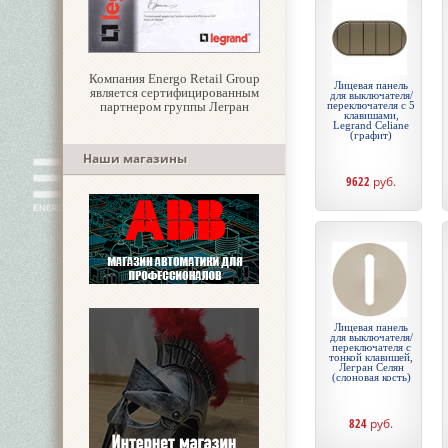
Компания Energo Retail Group
Лицевая панель
является сертифицированным
для выключателя/
партнером группы Легран
переключателя с 5
клавишами,
Legrand Celiane
(графит)
Наши магазины
9622
руб.
Лицевая панель
для выключателя/
переключателя с
тонкой клавишей,
Легран Селян
(слоновая кость)
824
руб.