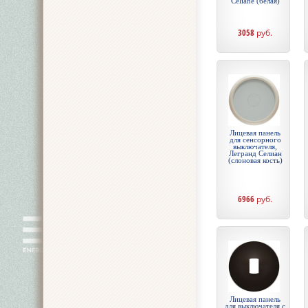
Celiane (белая)
3058
руб.
Лицевая панель
для сенсорного
выключателя,
Легранд Селиан
(слоновая кость)
6966
руб.
Лицевая панель
для выключателя с