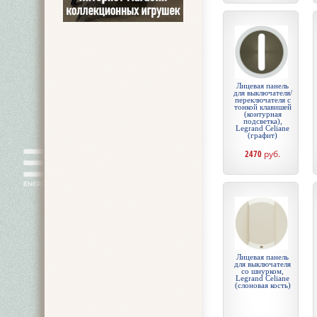
Лицевая панель
для выключателя/
переключателя с
тонкой клавишей
(контурная
подсветка),
Legrand Celiane
(графит)
2470
руб.
Лицевая панель
для выключателя
со шнурком,
Legrand Celiane
(слоновая кость)