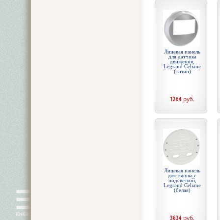
Лицевая панель
для датчика
движения,
Legrand Celiane
(титан)
1264
руб.
Лицевая панель
для звонка с
подсветкой,
Legrand Celiane
(белая)
3634
руб.