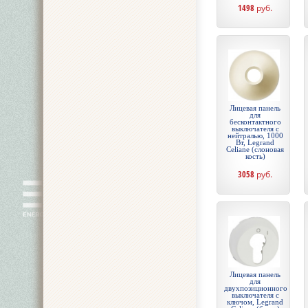
1498
руб.
Лицевая панель
для
бесконтактного
выключателя с
нейтралью, 1000
Вт, Legrand
Celiane (слоновая
кость)
3058
руб.
Лицевая панель
для
двухпозиционного
выключателя с
ключом, Legrand