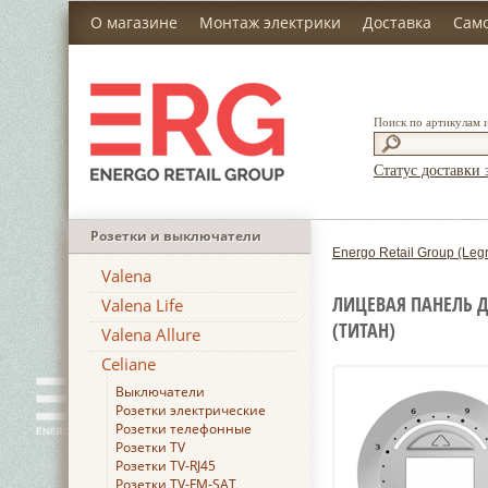
О магазине
Монтаж электрики
Доставка
Сам
Поиск по артикулам 
Статус доставки 
Розетки и выключатели
Energo Retail Group (Leg
Valena
ЛИЦЕВАЯ ПАНЕЛЬ 
Valena Life
(ТИТАН)
Valena Allure
Celiane
Выключатели
Розетки электрические
Розетки телефонные
Розетки TV
Розетки TV-RJ45
Розетки TV-FM-SAT