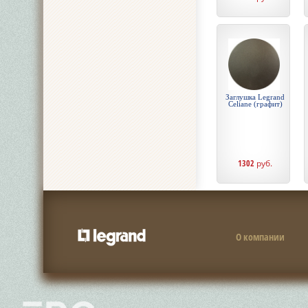
Заглушка Legrand
Celiane (графит)
1302
руб.
О компании