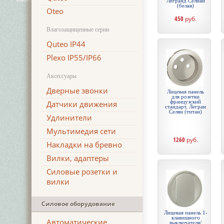
Легранд Селиан
(белая)
Oteo
450
руб.
Влагозащищенные серии
Quteo IP44
Plexo IP55/IP66
Аксессуары
Дверные звонки
Лицевая панель
для розетки
французский
Датчики движения
стандарт, Легран
Селян (титан)
Удлинители
Мультимедия сети
1260
руб.
Накладки на бревно
Вилки, адаптеры
Силовые розетки и
вилки
Силовое оборудование
Лицевая панель 1-
клавишного
Автоматические
выключателя/