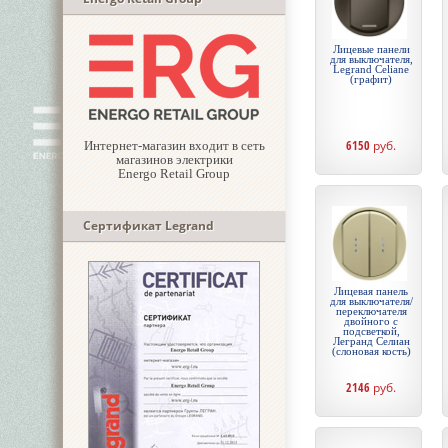
Лицевые панели
для выключателя,
Legrand Celiane
(графит)
6150
руб.
Интернет-магазин входит в сеть
магазинов электрики
Energo Retail Group
Сертификат Legrand
Лицевая панель
для выключателя/
переключателя
двойного с
подсветкой,
Легранд Селиан
(слоновая кость)
2146
руб.