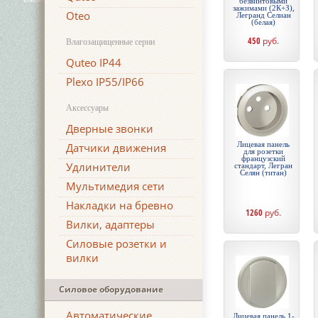
безвинтовыми
зажимами (2К+З),
Oteo
Легранд Селиан
(белая)
450
руб.
Влагозащищенные серии
Quteo IP44
Plexo IP55/IP66
Аксессуары
Дверные звонки
Лицевая панель
Датчики движения
для розетки
французский
Удлинители
стандарт, Легран
Селян (титан)
Мультимедия сети
Накладки на бревно
1260
руб.
Вилки, адаптеры
Силовые розетки и
вилки
Силовое оборудование
Автоматические
Лицевая панель 1-