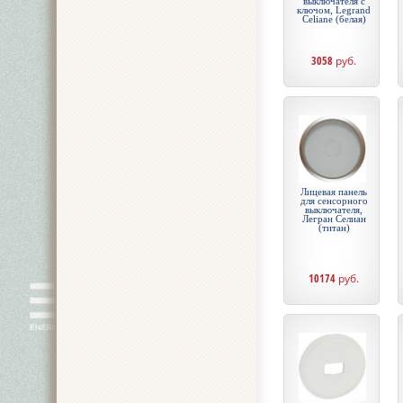
выключателя с
ключом, Legrand
Celiane (белая)
3058
руб.
Лицевая панель
для сенсорного
выключателя,
Легран Селиан
(титан)
10174
руб.