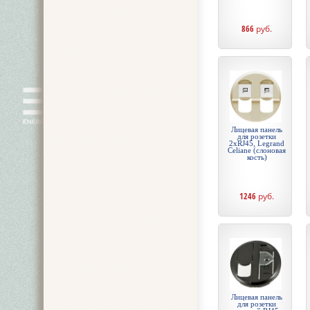
866
руб.
Лицевая панель
для розетки
2хRJ45, Legrand
Celiane (слоновая
кость)
1246
руб.
Лицевая панель
для розетки