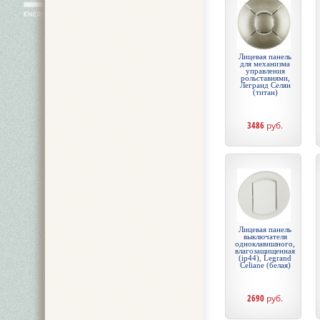
Лицевая панель
для механизма
управления
рольставнями,
Легранд Селян
(титан)
3486
руб.
Лицевая панель
выключателя
одноклавишного,
влагозащищенная
(ip44), Legrand
Celiane (белая)
2690
руб.