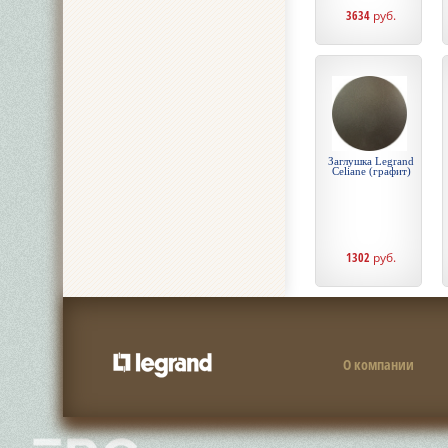
3634
руб.
Заглушка Legrand
Celiane (графит)
1302
руб.
О компании