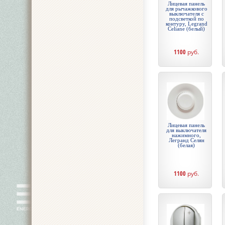
Лицевая панель
для рычажкового
выключателя с
подсветкой по
контуру, Legrand
Celiane (белый)
1100
руб.
Лицевая панель
для выключателя
нажимного,
Легранд Селян
(белая)
1100
руб.