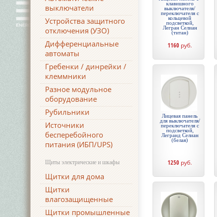
клавишного
выключатели
выключателя/
переключателя с
кольцевой
Устройства защитного
подсветкой,
Легран Селиан
отключения (УЗО)
(титан)
Дифференциальные
1160
руб.
автоматы
Гребенки / динрейки /
клеммники
Разное модульное
оборудование
Рубильники
Лицевая панель
для выключателя/
Источники
переключателя с
подсветкой,
бесперебойного
Легранд Селиан
(белая)
питания (ИБП/UPS)
1250
руб.
Щиты электрические и шкафы
Щитки для дома
Щитки
влагозащищенные
Щитки промышленные