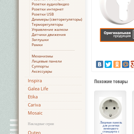
Розетки аудио/видео
Розетки интернет
Розетки USB
Диммеры (светорегуляторы)
Терморегуляторы
Управление жалюзи
Датчики движения
Заглушки
Рамки
Механизмы
Лицевые панели
Суппорты
Аксессуары
Inspira
Похожие товары
Galea Life
Etika
Cariva
Mosaic
Лицевая панель
Накладные серии
для розетки
немецкого
Quteo
стандарта с