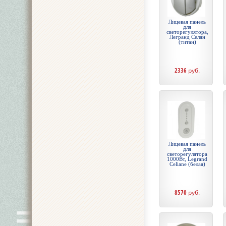
Лицевая панель
для
светорегулятора,
Легранд Селян
(титан)
2336
руб.
Лицевая панель
для
светорегулятора
1000Вт, Legrand
Celiane (белая)
8570
руб.