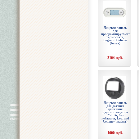
Лицевая панель
для
программируемого
термостата,
Legrand Celiane
(белая)
2164
руб.
Лицевая панель
для датчика
движения
двухпроводного
250 Вт, без
нейтрали, Legrand
Celiane (графит)
1600
руб.