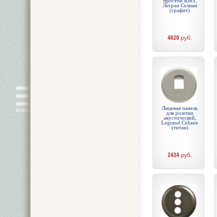
простой RJ45,
Легран Селиан
(графит)
4020
руб.
Лицевая панель
для розетки
акустической,
Legrand Celiane
(титан)
2434
руб.