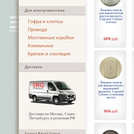
Для электромонтажа
Лицевая панель
для выключателя
двухполюсного,
Legrand Celiane
Гофра и клипсы
(титан)
Провода
Монтажные коробки
2470
руб.
Клеммники
Крепеж и изоляция
Доставка
Лицевая панель
для выключателя с
выдержкой
времени, Legrand
Celiane (слоновая
кость)
1654
руб.
Доставка по Москве, Санкт-
Петербургу и регионам РФ
Energo Retail Group