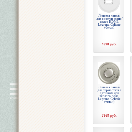
Лицевая панель
для розетки аудио/
видео HDMI,
Legrand Celiane
(белая)
1898
руб.
Лицевая панель
для термостата с
датчиком для
теплого пола,
Legrand Celiane
(титан)
7968
руб.