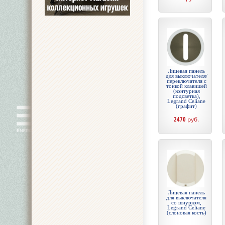
Лицевая панель
для выключателя/
переключателя с
тонкой клавишей
(контурная
подсветка),
Legrand Celiane
(графит)
2470
руб.
Лицевая панель
для выключателя
со шнурком,
Legrand Celiane
(слоновая кость)