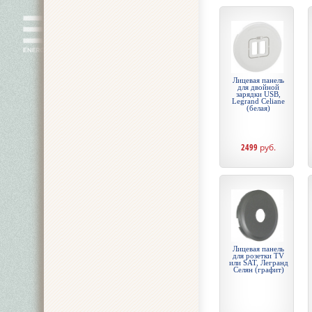
Лицевая панель
для двойной
зарядки USB,
Legrand Celiane
(белая)
2499
руб.
Лицевая панель
для розетки TV
или SAT, Легранд
Селян (графит)