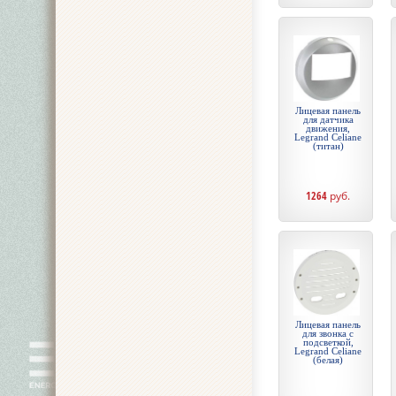
Лицевая панель
для датчика
движения,
Legrand Celiane
(титан)
1264
руб.
Лицевая панель
для звонка с
подсветкой,
Legrand Celiane
(белая)