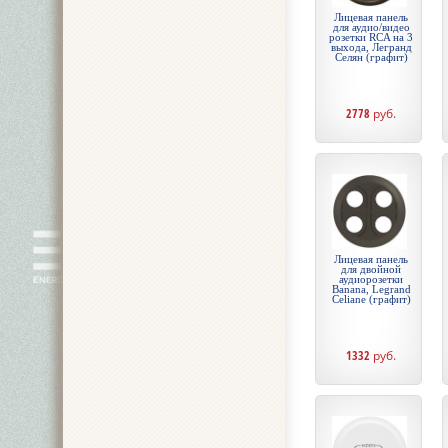
Лицевая панель
для аудио/видео
розетки RCA на 3
выхода, Легранд
Селян (графит)
2778
руб.
Лицевая панель
для двойной
аудиорозетки
Banana, Legrand
Celiane (графит)
1332
руб.