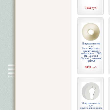
1498
руб.
Лицевая панель
для
бесконтактного
выключателя с
нейтралью, 1000
Вт, Legrand
Celiane (слоновая
кость)
3058
руб.
Лицевая панель
для
двухпозиционного