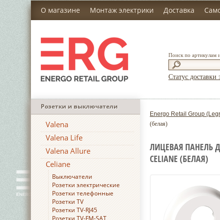
О магазине
Монтаж электрики
Доставка
Сам
Поиск по артикулам 
Статус доставки 
Розетки и выключатели
Energo Retail Group (Leg
Valena
(белая)
Valena Life
ЛИЦЕВАЯ ПАНЕЛЬ 
Valena Allure
CELIANE (БЕЛАЯ)
Celiane
Выключатели
Розетки электрические
Розетки телефонные
Розетки TV
Розетки TV-RJ45
Розетки TV-FM-SAT