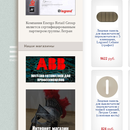
Компания Energo Retail Group
является сертифицированным
партнером группы Легран
Лицевая панель
для выключателя/
переключателя с 5
клавишами,
Legrand Celiane
(графит)
Наши магазины
9622
руб.
Лицевая панель
для выключателя/
переключателя с
тонкой клавишей,
Легран Селян
(слоновая кость)
824
руб.