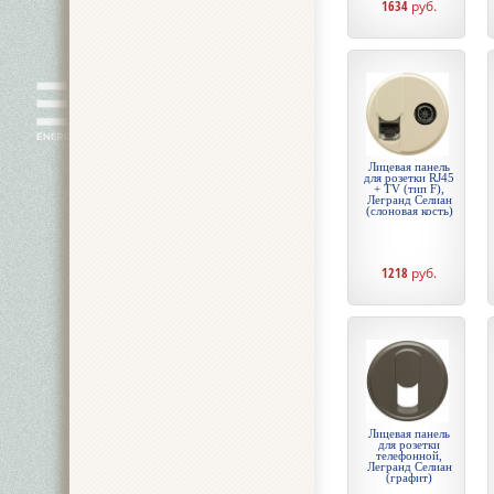
1634
руб.
Лицевая панель
для розетки RJ45
+ TV (тип F),
Легранд Селиан
(слоновая кость)
1218
руб.
Лицевая панель
для розетки
телефонной,
Легранд Селиан
(графит)