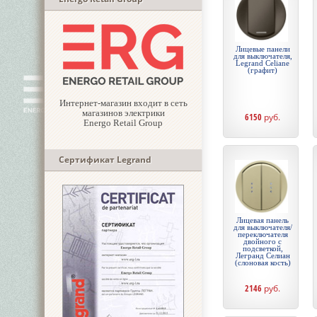
Лицевые панели
для выключателя,
Legrand Celiane
(графит)
Интернет-магазин входит в сеть
магазинов электрики
6150
руб.
Energo Retail Group
Сертификат Legrand
Лицевая панель
для выключателя/
переключателя
двойного с
подсветкой,
Легранд Селиан
(слоновая кость)
2146
руб.