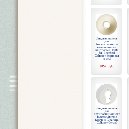
Лицевая панель
для
бесконтактного
выключателя с
нейтралью, 1000
Вт, Legrand
Celiane (слоновая
кость)
3058
руб.
Лицевая панель
для
двухпозиционного
выключателя с
ключом, Legrand
Celiane (белая)