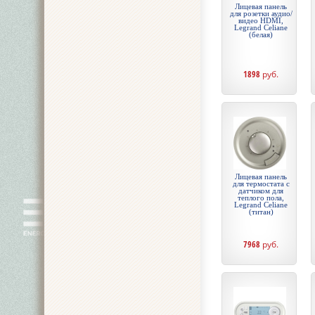
Лицевая панель
для розетки аудио/
видео HDMI,
Legrand Celiane
(белая)
1898
руб.
Лицевая панель
для термостата с
датчиком для
теплого пола,
Legrand Celiane
(титан)
7968
руб.