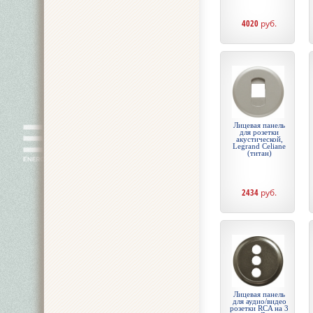
4020
руб.
Лицевая панель
для розетки
акустической,
Legrand Celiane
(титан)
2434
руб.
Лицевая панель
для аудио/видео
розетки RCA на 3