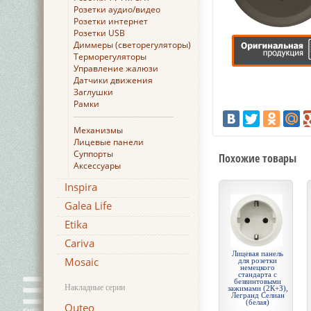
Розетки аудио/видео
Розетки интернет
Розетки USB
Диммеры (светорегуляторы)
Терморегуляторы
Управление жалюзи
Датчики движения
Заглушки
Рамки
Механизмы
Лицевые панели
Суппорты
Похожие товары
Аксессуары
Inspira
Galea Life
Etika
Cariva
Лицевая панель
Mosaic
для розетки
немецкого
стандарта с
безвинтовыми
Накладные серии
зажимами (2К+З),
Легранд Селиан
(белая)
Quteo