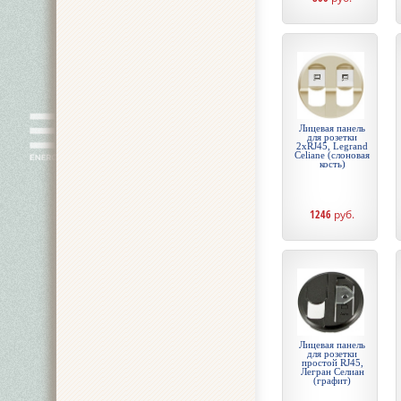
Лицевая панель
для розетки
2хRJ45, Legrand
Celiane (слоновая
кость)
1246
руб.
Лицевая панель
для розетки
простой RJ45,
Легран Селиан
(графит)