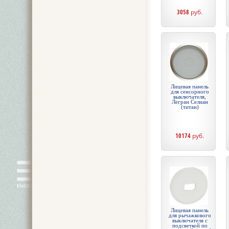
3058
руб.
Лицевая панель
для сенсорного
выключателя,
Легран Селиан
(титан)
10174
руб.
Лицевая панель
для рычажкового
выключателя с
подсветкой по