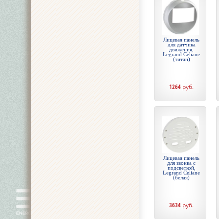
Лицевая панель
для датчика
движения,
Legrand Celiane
(титан)
1264
руб.
Лицевая панель
для звонка с
подсветкой,
Legrand Celiane
(белая)
3634
руб.