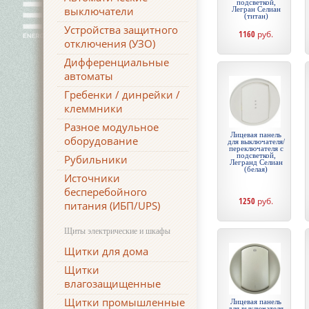
подсветкой,
выключатели
Легран Селиан
(титан)
Устройства защитного
1160
руб.
отключения (УЗО)
Дифференциальные
автоматы
Гребенки / динрейки /
клеммники
Разное модульное
Лицевая панель
оборудование
для выключателя/
переключателя с
подсветкой,
Рубильники
Легранд Селиан
(белая)
Источники
бесперебойного
1250
руб.
питания (ИБП/UPS)
Щиты электрические и шкафы
Щитки для дома
Щитки
влагозащищенные
Щитки промышленные
Лицевая панель
для выключателя