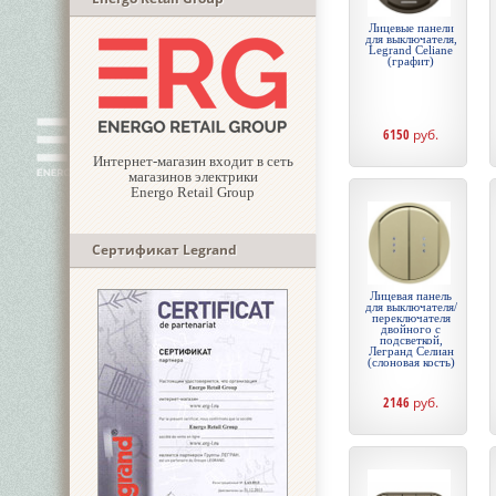
Лицевые панели
для выключателя,
Legrand Celiane
(графит)
6150
руб.
Интернет-магазин входит в сеть
магазинов электрики
Energo Retail Group
Сертификат Legrand
Лицевая панель
для выключателя/
переключателя
двойного с
подсветкой,
Легранд Селиан
(слоновая кость)
2146
руб.