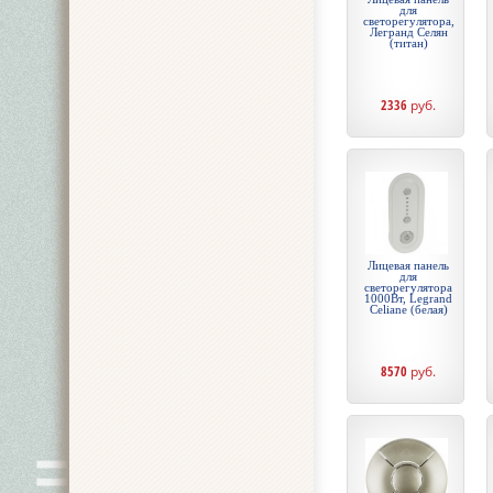
для
светорегулятора,
Легранд Селян
(титан)
2336
руб.
Лицевая панель
для
светорегулятора
1000Вт, Legrand
Celiane (белая)
8570
руб.