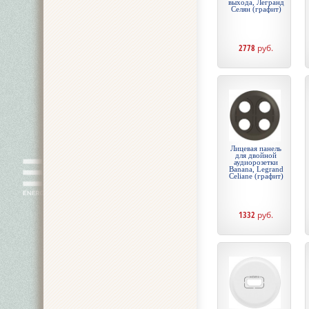
выхода, Легранд
Селян (графит)
2778
руб.
Лицевая панель
для двойной
аудиорозетки
Banana, Legrand
Celiane (графит)
1332
руб.