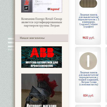
Лицевая панель
для выключателя/
Компания Energo Retail Group
переключателя с 5
является сертифицированным
клавишами,
Legrand Celiane
партнером группы Легран
(графит)
9622
руб.
Наши магазины
Лицевая панель
для выключателя/
переключателя с
тонкой клавишей,
Легран Селян
(слоновая кость)
824
руб.