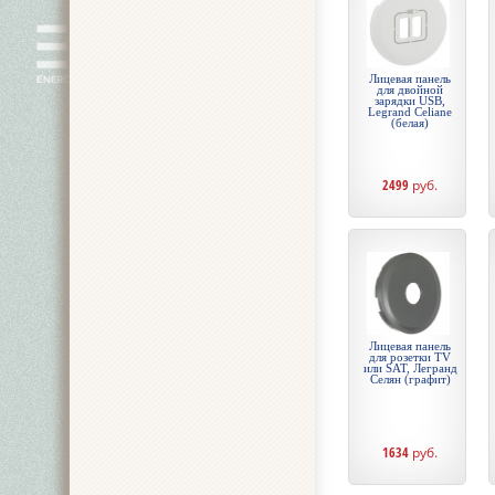
Лицевая панель
для двойной
зарядки USB,
Legrand Celiane
(белая)
2499
руб.
Лицевая панель
для розетки TV
или SAT, Легранд
Селян (графит)
1634
руб.