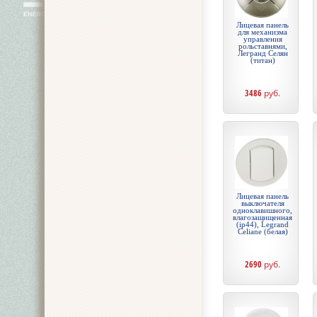
Лицевая панель
для механизма
управления
рольставнями,
Легранд Селян
(титан)
3486
руб.
Лицевая панель
выключателя
одноклавишного,
влагозащищенная
(ip44), Legrand
Celiane (белая)
2690
руб.