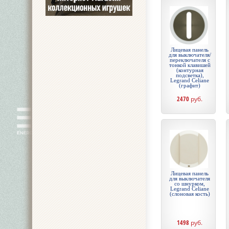
Лицевая панель
для выключателя/
переключателя с
тонкой клавишей
(контурная
подсветка),
Legrand Celiane
(графит)
2470
руб.
Лицевая панель
для выключателя
со шнурком,
Legrand Celiane
(слоновая кость)
1498
руб.