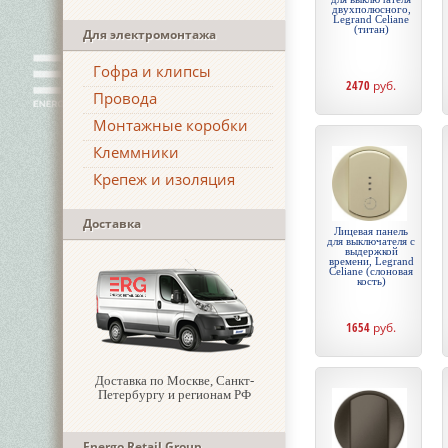
двухполюсного,
Legrand Celiane
(титан)
Для электромонтажа
Гофра и клипсы
2470
руб.
Провода
Монтажные коробки
Клеммники
Крепеж и изоляция
Доставка
Лицевая панель
для выключателя с
выдержкой
времени, Legrand
Celiane (слоновая
кость)
1654
руб.
Доставка по Москве, Санкт-
Петербургу и регионам РФ
Energo Retail Group