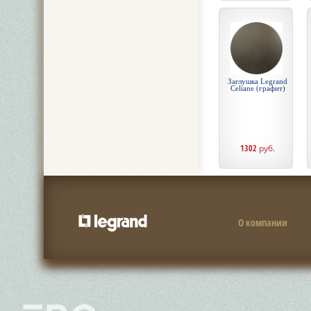
Заглушка Legrand
Celiane (графит)
1302
руб.
О компании