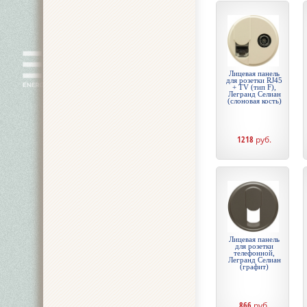
Лицевая панель
для розетки RJ45
+ TV (тип F),
Легранд Селиан
(слоновая кость)
1218
руб.
Лицевая панель
для розетки
телефонной,
Легранд Селиан
(графит)
866
руб.