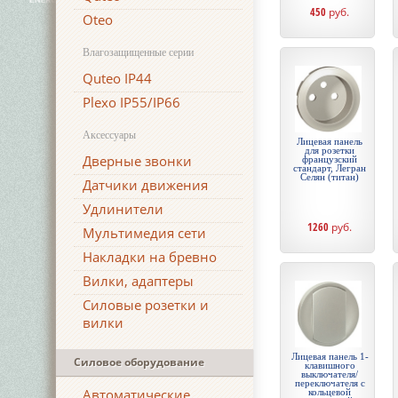
450
руб.
Oteo
Влагозащищенные серии
Quteo IP44
Plexo IP55/IP66
Аксессуары
Лицевая панель
для розетки
Дверные звонки
французский
стандарт, Легран
Селян (титан)
Датчики движения
Удлинители
1260
руб.
Мультимедия сети
Накладки на бревно
Вилки, адаптеры
Силовые розетки и
вилки
Лицевая панель 1-
Силовое оборудование
клавишного
выключателя/
переключателя с
Автоматические
кольцевой