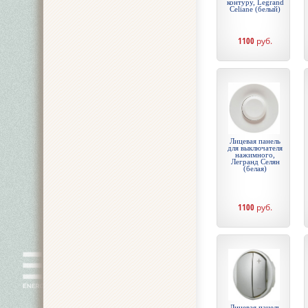
контуру, Legrand
Celiane (белый)
1100
руб.
Лицевая панель
для выключателя
нажимного,
Легранд Селян
(белая)
1100
руб.
Лицевая панель