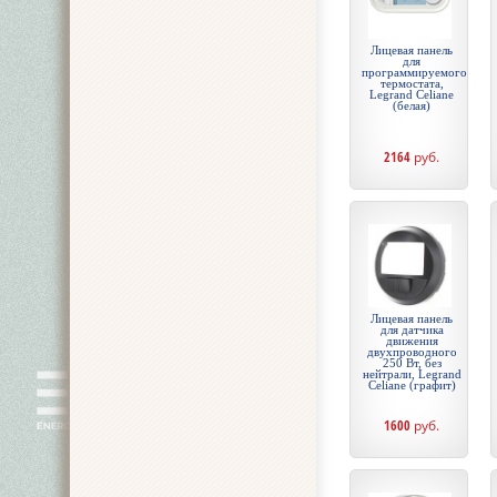
Лицевая панель
для
программируемого
термостата,
Legrand Celiane
(белая)
2164
руб.
Лицевая панель
для датчика
движения
двухпроводного
250 Вт, без
нейтрали, Legrand
Celiane (графит)
1600
руб.