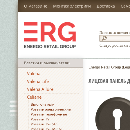
О магазине
Монтаж электрики
Доставка
Сам
Поиск по артикулам 
Статус доставки 
Розетки и выключатели
Energo Retail Group (Leg
Valena
ЛИЦЕВАЯ ПАНЕЛЬ 
Valena Life
Valena Allure
Celiane
Выключатели
Розетки электрические
Розетки телефонные
Розетки TV
Розетки TV-RJ45
Розетки TV-FM-SAT