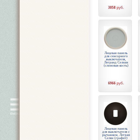
3058
руб.
Лицевая панель
для сенсорного
выключателя,
Легранд Селиан
(слоновая кость)
6966
руб.
Лицевая панель
для выключателя с
рычажком, Легран
Селян (графит)