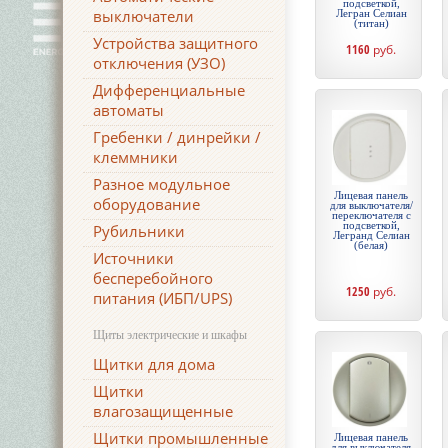
подсветкой,
выключатели
Легран Селиан
(титан)
Устройства защитного
1160
руб.
отключения (УЗО)
Дифференциальные
автоматы
Гребенки / динрейки /
клеммники
Разное модульное
Лицевая панель
оборудование
для выключателя/
переключателя с
подсветкой,
Рубильники
Легранд Селиан
(белая)
Источники
бесперебойного
1250
руб.
питания (ИБП/UPS)
Щиты электрические и шкафы
Щитки для дома
Щитки
влагозащищенные
Щитки промышленные
Лицевая панель
для выключателя