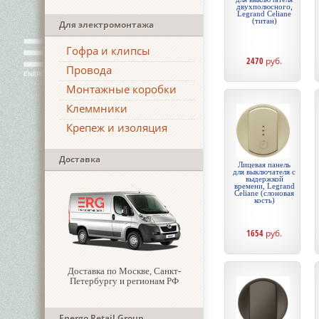
двухполюсного,
Legrand Celiane
(титан)
Для электромонтажа
Гофра и клипсы
2470
руб.
Провода
Монтажные коробки
Клеммники
Крепеж и изоляция
Доставка
Лицевая панель
для выключателя с
выдержкой
времени, Legrand
Celiane (слоновая
кость)
1654
руб.
Доставка по Москве, Санкт-
Петербургу и регионам РФ
Energo Retail Group