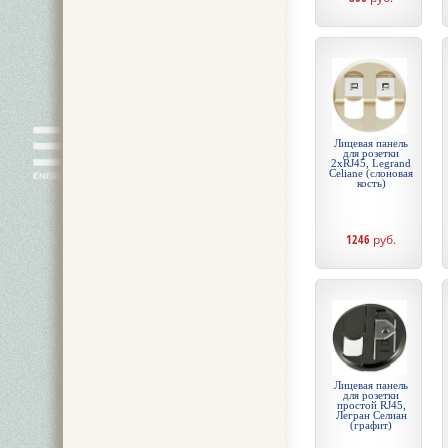
Лицевая панель
для розетки
2хRJ45, Legrand
Celiane (слоновая
кость)
1246
руб.
Лицевая панель
для розетки
простой RJ45,
Легран Селиан
(графит)