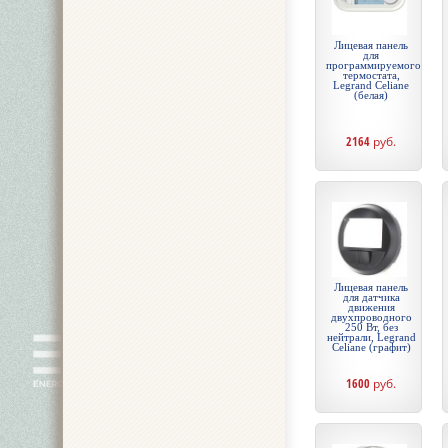
Лицевая панель
для
программируемого
термостата,
Legrand Celiane
(белая)
2164
руб.
Лицевая панель
для датчика
движения
двухпроводного
250 Вт, без
нейтрали, Legrand
Celiane (графит)
1600
руб.