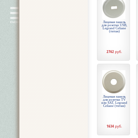
Лицевая панель
для розетки USB,
Legrand Celiane
(титан)
2762
руб.
Лицевая панель
для розетки TV
или SAT, Legrand
Celiane (титан)
1634
руб.