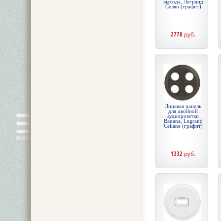
выхода, Легранд
Селян (графит)
2778
руб.
Лицевая панель
для двойной
аудиорозетки
Banana, Legrand
Celiane (графит)
1332
руб.