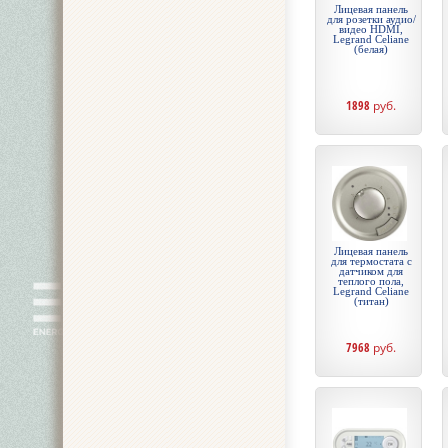
Лицевая панель
для розетки аудио/
видео HDMI,
Legrand Celiane
(белая)
1898
руб.
Лицевая панель
для термостата с
датчиком для
теплого пола,
Legrand Celiane
(титан)
7968
руб.