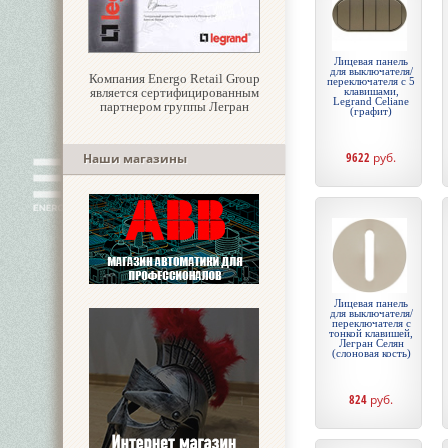
Лицевая панель
для выключателя/
Компания Energo Retail Group
переключателя с 5
является сертифицированным
клавишами,
Legrand Celiane
партнером группы Легран
(графит)
9622
руб.
Наши магазины
Лицевая панель
для выключателя/
переключателя с
тонкой клавишей,
Легран Селян
(слоновая кость)
824
руб.