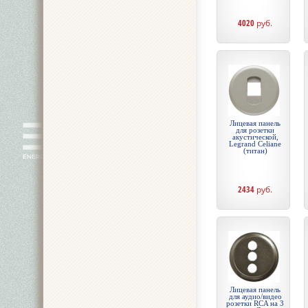
4020
руб.
Лицевая панель
для розетки
акустической,
Legrand Celiane
(титан)
2434
руб.
Лицевая панель
для аудио/видео
розетки RCA на 3