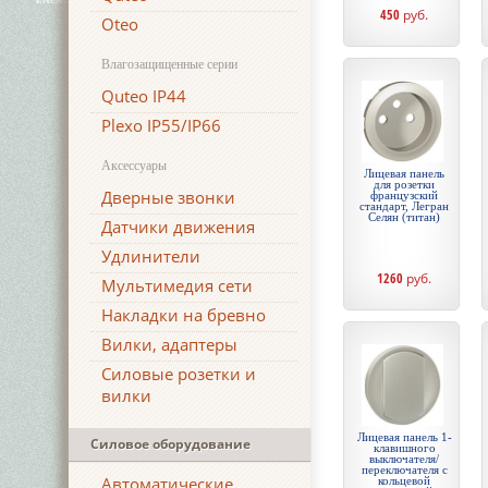
450
руб.
Oteo
Влагозащищенные серии
Quteo IP44
Plexo IP55/IP66
Аксессуары
Лицевая панель
для розетки
Дверные звонки
французский
стандарт, Легран
Селян (титан)
Датчики движения
Удлинители
1260
руб.
Мультимедия сети
Накладки на бревно
Вилки, адаптеры
Силовые розетки и
вилки
Лицевая панель 1-
Силовое оборудование
клавишного
выключателя/
переключателя с
Автоматические
кольцевой