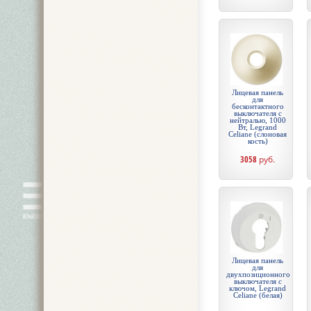
Лицевая панель
для
бесконтактного
выключателя с
нейтралью, 1000
Вт, Legrand
Celiane (слоновая
кость)
3058
руб.
Лицевая панель
для
двухпозиционного
выключателя с
ключом, Legrand
Celiane (белая)