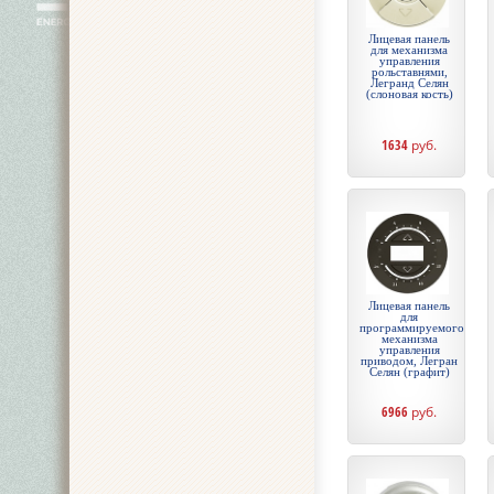
Лицевая панель
для механизма
управления
рольставнями,
Легранд Селян
(слоновая кость)
1634
руб.
Лицевая панель
для
программируемого
механизма
управления
приводом, Легран
Селян (графит)
6966
руб.