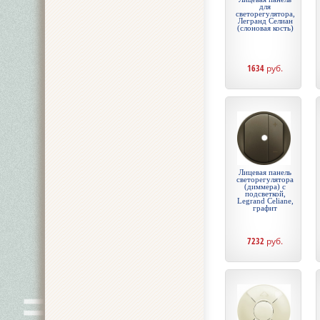
для
светорегулятора,
Легранд Селиан
(слоновая кость)
1634
руб.
Лицевая панель
светорегулятора
(диммера) с
подсветкой,
Legrand Celiane,
графит
7232
руб.