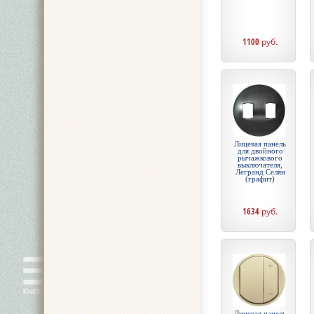
1100
руб.
Лицевая панель
для двойного
рычажкового
выключателя,
Легранд Селян
(графит)
1634
руб.
Лицевая панель