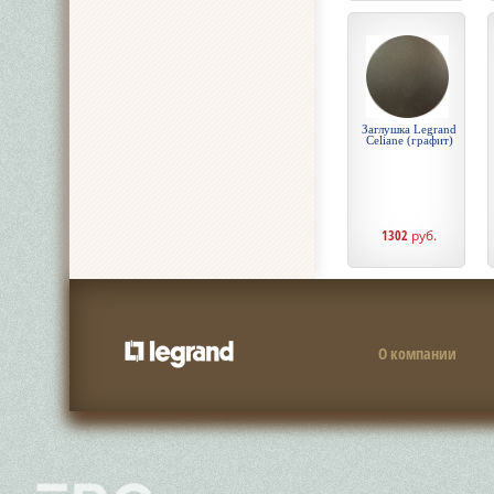
Заглушка Legrand
Celiane (графит)
1302
руб.
О компании