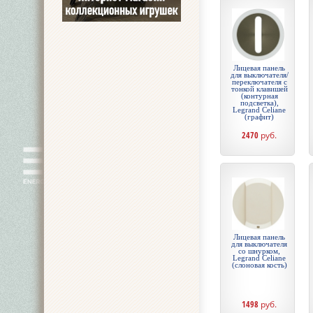
Лицевая панель
для выключателя/
переключателя с
тонкой клавишей
(контурная
подсветка),
Legrand Celiane
(графит)
2470
руб.
Лицевая панель
для выключателя
со шнурком,
Legrand Celiane
(слоновая кость)
1498
руб.