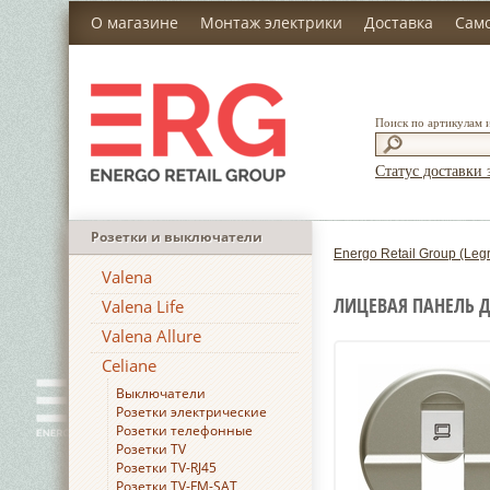
О магазине
Монтаж электрики
Доставка
Сам
Поиск по артикулам 
Статус доставки 
Розетки и выключатели
Energo Retail Group (Leg
Valena
ЛИЦЕВАЯ ПАНЕЛЬ Д
Valena Life
Valena Allure
Celiane
Выключатели
Розетки электрические
Розетки телефонные
Розетки TV
Розетки TV-RJ45
Розетки TV-FM-SAT