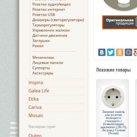
Розетки аудио/видео
Розетки интернет
Розетки USB
Диммеры (светорегуляторы)
Терморегуляторы
Управление жалюзи
Датчики движения
Заглушки
Рамки
Механизмы
Лицевые панели
Суппорты
Похожие товары
Аксессуары
Inspira
Galea Life
Etika
Cariva
Лицевая панель
Mosaic
для розетки
немецкого
стандарта с
безвинтовыми
Накладные серии
зажимами (2К+З),
Легранд Селиан
(белая)
Quteo