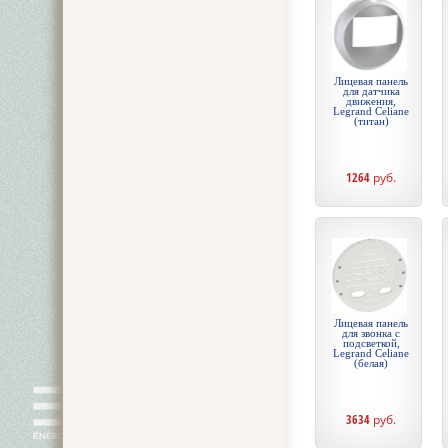
Лицевая панель
для датчика
движения,
Legrand Celiane
(титан)
1264
руб.
Лицевая панель
для звонка с
подсветкой,
Legrand Celiane
(белая)
3634
руб.