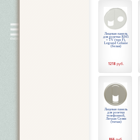
Лицевая панель
для розетки RJ45
+ TV (тип F),
Legrand Celiane
(белая)
1218
руб.
Лицевая панель
для розетки
телефонной,
Легран Селян
(титан)
866
руб.