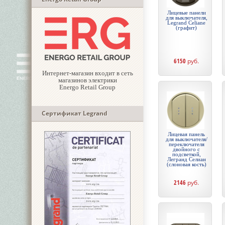
Лицевые панели
для выключателя,
Legrand Celiane
(графит)
6150
руб.
Интернет-магазин входит в сеть
магазинов электрики
Energo Retail Group
Сертификат Legrand
Лицевая панель
для выключателя/
переключателя
двойного с
подсветкой,
Легранд Селиан
(слоновая кость)
2146
руб.