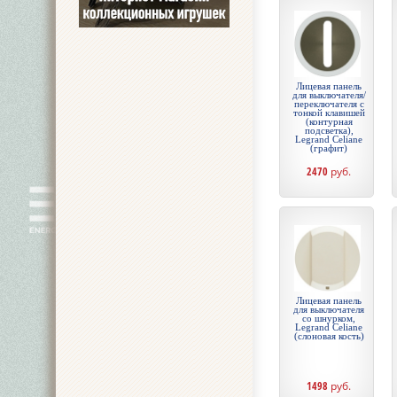
Лицевая панель
для выключателя/
переключателя с
тонкой клавишей
(контурная
подсветка),
Legrand Celiane
(графит)
2470
руб.
Лицевая панель
для выключателя
со шнурком,
Legrand Celiane
(слоновая кость)
1498
руб.