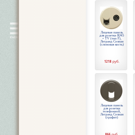
Лицевая панель
для розетки RJ45
+ TV (тип F),
Легранд Селиан
(слоновая кость)
1218
руб.
Лицевая панель
для розетки
телефонной,
Легранд Селиан
(графит)
866
руб.