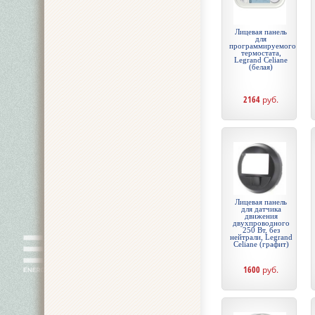
Лицевая панель
для
программируемого
термостата,
Legrand Celiane
(белая)
2164
руб.
Лицевая панель
для датчика
движения
двухпроводного
250 Вт, без
нейтрали, Legrand
Celiane (графит)
1600
руб.