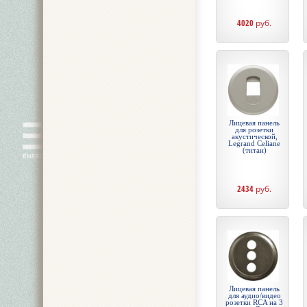
4020
руб.
Лицевая панель
для розетки
акустической,
Legrand Celiane
(титан)
2434
руб.
Лицевая панель
для аудио/видео
розетки RCA на 3