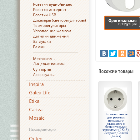
Розетки аудио/видео
Розетки интернет
Розетки USB
Диммеры (светорегуляторы)
Терморегуляторы
Управление жалюзи
Датчики движения
Заглушки
Рамки
Механизмы
Лицевые панели
Суппорты
Похожие товары
Аксессуары
Inspira
Galea Life
Etika
Cariva
Лицевая панель
Mosaic
для розетки
немецкого
стандарта с
безвинтовыми
Накладные серии
зажимами (2К+З),
Легранд Селиан
(белая)
Quteo