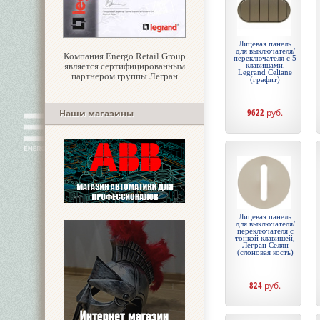
Лицевая панель
для выключателя/
Компания Energo Retail Group
переключателя с 5
является сертифицированным
клавишами,
Legrand Celiane
партнером группы Легран
(графит)
9622
руб.
Наши магазины
Лицевая панель
для выключателя/
переключателя с
тонкой клавишей,
Легран Селян
(слоновая кость)
824
руб.