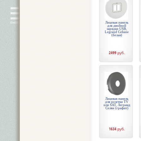
Лицевая панель
для двойной
зарядки USB,
Legrand Celiane
(белая)
2499
руб.
Лицевая панель
для розетки TV
или SAT, Легранд
Селян (графит)
1634
руб.