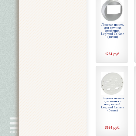
Лицевая панель
для датчика
движения,
Legrand Celiane
(титан)
1264
руб.
Лицевая панель
для звонка с
подсветкой,
Legrand Celiane
(белая)
3634
руб.