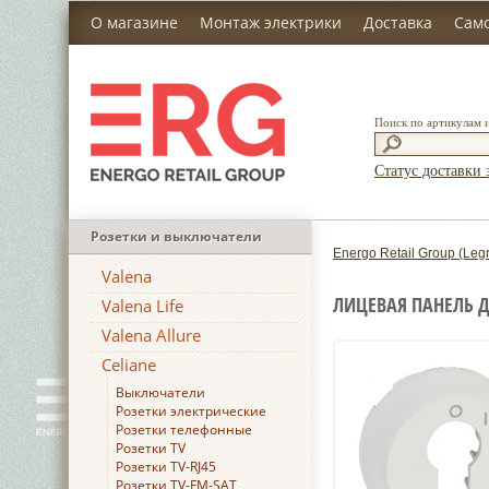
О магазине
Монтаж электрики
Доставка
Сам
Поиск по артикулам 
Статус доставки 
Розетки и выключатели
Energo Retail Group (Leg
Valena
ЛИЦЕВАЯ ПАНЕЛЬ 
Valena Life
Valena Allure
Celiane
Выключатели
Розетки электрические
Розетки телефонные
Розетки TV
Розетки TV-RJ45
Розетки TV-FM-SAT