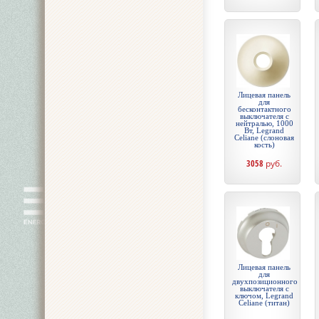
Лицевая панель
для
бесконтактного
выключателя с
нейтралью, 1000
Вт, Legrand
Celiane (слоновая
кость)
3058
руб.
Лицевая панель
для
двухпозиционного
выключателя с
ключом, Legrand
Celiane (титан)