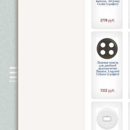
выхода, Легранд
Селян (графит)
2778
руб.
Лицевая панель
для двойной
аудиорозетки
Banana, Legrand
Celiane (графит)
1332
руб.