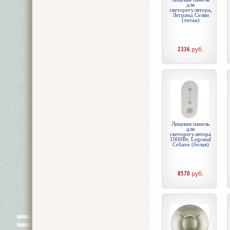
для
светорегулятора,
Легранд Селян
(титан)
2336
руб.
Лицевая панель
для
светорегулятора
1000Вт, Legrand
Celiane (белая)
8570
руб.