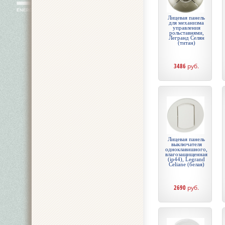
Лицевая панель
для механизма
управления
рольставнями,
Легранд Селян
(титан)
3486
руб.
Лицевая панель
выключателя
одноклавишного,
влагозащищенная
(ip44), Legrand
Celiane (белая)
2690
руб.