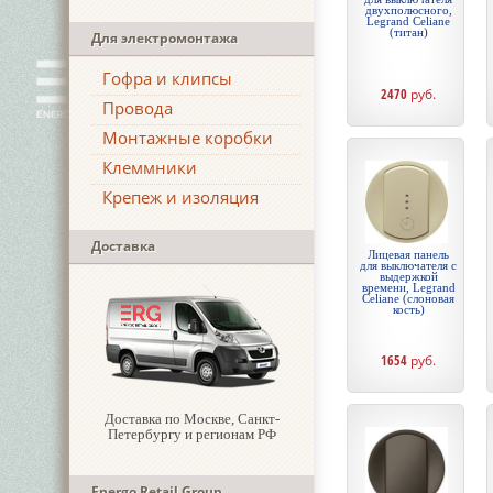
двухполюсного,
Legrand Celiane
(титан)
Для электромонтажа
Гофра и клипсы
2470
руб.
Провода
Монтажные коробки
Клеммники
Крепеж и изоляция
Доставка
Лицевая панель
для выключателя с
выдержкой
времени, Legrand
Celiane (слоновая
кость)
1654
руб.
Доставка по Москве, Санкт-
Петербургу и регионам РФ
Energo Retail Group