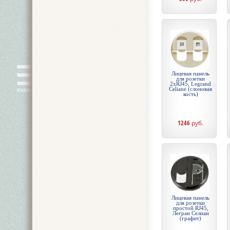
Лицевая панель
для розетки
2хRJ45, Legrand
Celiane (слоновая
кость)
1246
руб.
Лицевая панель
для розетки
простой RJ45,
Легран Селиан
(графит)