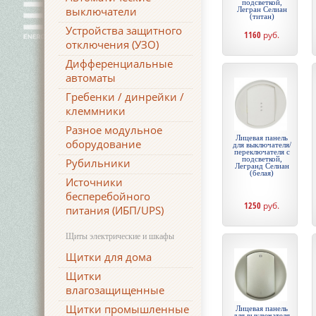
подсветкой,
выключатели
Легран Селиан
(титан)
Устройства защитного
1160
руб.
отключения (УЗО)
Дифференциальные
автоматы
Гребенки / динрейки /
клеммники
Разное модульное
Лицевая панель
оборудование
для выключателя/
переключателя с
подсветкой,
Рубильники
Легранд Селиан
(белая)
Источники
бесперебойного
1250
руб.
питания (ИБП/UPS)
Щиты электрические и шкафы
Щитки для дома
Щитки
влагозащищенные
Щитки промышленные
Лицевая панель
для выключателя