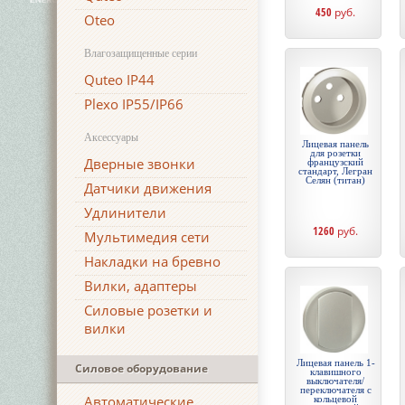
450
руб.
Oteo
Влагозащищенные серии
Quteo IP44
Plexo IP55/IP66
Аксессуары
Лицевая панель
для розетки
Дверные звонки
французский
стандарт, Легран
Селян (титан)
Датчики движения
Удлинители
1260
руб.
Мультимедия сети
Накладки на бревно
Вилки, адаптеры
Силовые розетки и
вилки
Лицевая панель 1-
Силовое оборудование
клавишного
выключателя/
переключателя с
Автоматические
кольцевой