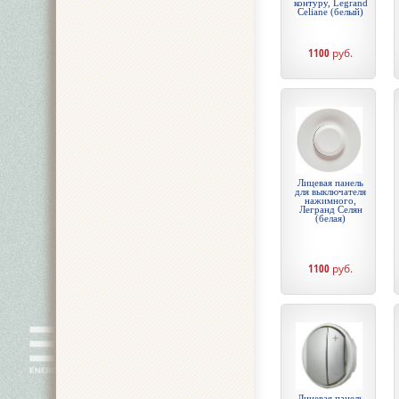
контуру, Legrand
Celiane (белый)
1100
руб.
Лицевая панель
для выключателя
нажимного,
Легранд Селян
(белая)
1100
руб.
Лицевая панель