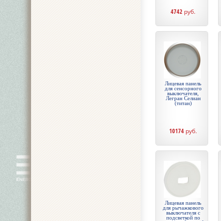
4742
руб.
Лицевая панель
для сенсорного
выключателя,
Легран Селиан
(титан)
10174
руб.
Лицевая панель
для рычажкового
выключателя с
подсветкой по