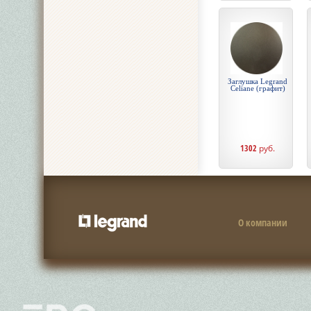
Заглушка Legrand
Celiane (графит)
1302
руб.
О компании