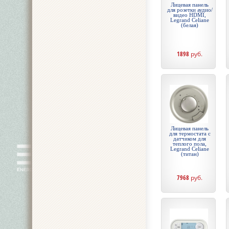
Лицевая панель
для розетки аудио/
видео HDMI,
Legrand Celiane
(белая)
1898
руб.
Лицевая панель
для термостата с
датчиком для
теплого пола,
Legrand Celiane
(титан)
7968
руб.