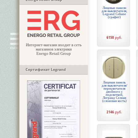
Лицевые панели
для выключателя,
Legrand Celiane
(графит)
6150
руб.
Интернет-магазин входит в сеть
магазинов электрики
Energo Retail Group
Сертификат Legrand
Лицевая панель
для выключателя/
переключателя
двойного с
подсветкой,
Легранд Селиан
(слоновая кость)
2146
руб.