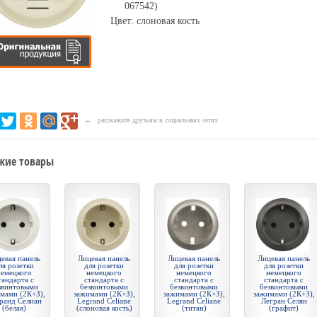
067542)
Цвет: слоновая кость
← расскажите друзьям в социальных сетях
жие товары
евая панель
Лицевая панель
Лицевая панель
Лицевая панель
ля розетки
для розетки
для розетки
для розетки
немецкого
немецкого
немецкого
немецкого
тандарта с
стандарта с
стандарта с
стандарта с
звинтовыми
безвинтовыми
безвинтовыми
безвинтовыми
мами (2К+З),
зажимами (2К+З),
зажимами (2К+З),
зажимами (2К+З),
ранд Селиан
Legrand Celiane
Legrand Celiane
Легран Селян
(белая)
(слоновая кость)
(титан)
(графит)