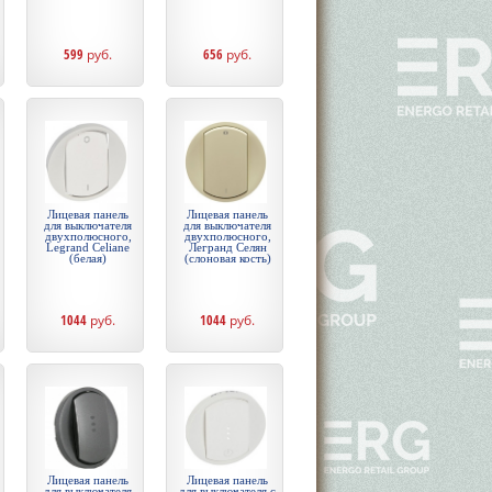
599
руб.
656
руб.
Лицевая панель
Лицевая панель
для выключателя
для выключателя
двухполюсного,
двухполюсного,
Legrand Celiane
Легранд Селян
(белая)
(слоновая кость)
1044
руб.
1044
руб.
Лицевая панель
Лицевая панель
для выключателя
для выключателя с