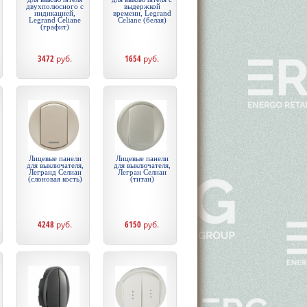
двухполюсного с
выдержкой
индикацией,
времени, Legrand
Legrand Celiane
Celiane (белая)
(графит)
3472
руб.
1654
руб.
Лицевые панели
Лицевые панели
для выключателя,
для выключателя,
Легранд Селиан
Легран Селиан
(слоновая кость)
(титан)
4248
руб.
6150
руб.