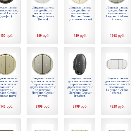
евые панели
Лицевая панель
Лицевая панель
Лицевая панель
выключателя,
для двойного
для двойного
для двойного
rand Celiane
выключателя,
выключателя,
выключателя,
(графит)
Легранд Селиан
Легран Селян
Legrand Celiane
(белая)
(слоновая кость)
(титан)
6150
руб.
449
руб.
449
руб.
1568
руб.
евая панель
Лицевая панель
Лицевая панель
Лицевая панель
выключателя/
для выключателя/
для выключателя/
для выключателя/
реключателя
переключателя
переключателя
переключателя с 5
войного с
двухклавишного с
двухклавишного с
клавишами,
одсветкой,
подсветкой,
подсветкой,
Legrand Celiane
ранд Селиан
Легранд Селиан
Легранд Селиан
(белая)
оновая кость)
(титан)
(графит)
2146
руб.
3999
руб.
3999
руб.
4328
руб.