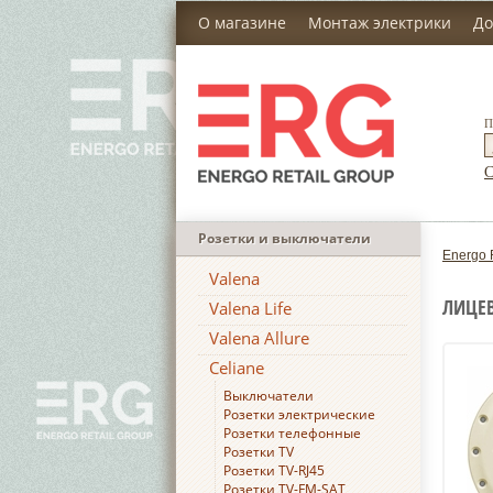
О магазине
Монтаж электрики
До
П
С
Розетки и выключатели
Energo 
Valena
ЛИЦЕВ
Valena Life
Valena Allure
Celiane
Выключатели
Розетки электрические
Розетки телефонные
Розетки TV
Розетки TV-RJ45
Розетки TV-FM-SAT