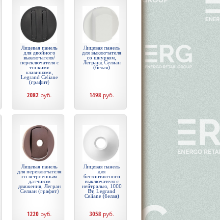
Лицевая панель
Лицевая панель
для двойного
для выключателя
выключателя/
со шнурком,
переключателя с
Легранд Селиан
тонкими
(белая)
клавишами,
Legrand Celiane
(графит)
2082
руб.
1498
руб.
Лицевая панель
Лицевая панель
для переключателя
для
со встроенным
бесконтактного
датчиком
выключателя с
движения, Легран
нейтралью, 1000
Селиан (графит)
Вт, Legrand
Celiane (белая)
1220
руб.
3058
руб.