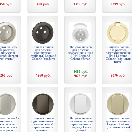
450
руб.
450
руб.
1399
руб.
1399
руб.
евая панель
Лицевая панель
Лицевая панель
Лицевая панель
ля розетки
для розетки
для розетки,
для розетки,
ранцузский
французский
влагозащищенная
влагозащищенная
дарт, Легран
стандарт, Legrand
IP44 Legrand
IP44 Legrand
лян (титан)
Celiane (графит)
Celiane (белая)
Celiane (слоновая
кость)
1499
руб.
1260
руб.
1260
руб.
2076
руб.
2076
руб.
вая панель 1-
Лицевая панель
Лицевая панель
Лицевая панель
лавишного
одноклавишного
для выключателя/
для выключателя,
ключателя/
выключателя/
переключателя,
Legrand Celiane
еключателя с
переключателя с
Легранд Селян
(слоновая кость)
кольцевой
кольцевой
(белая)