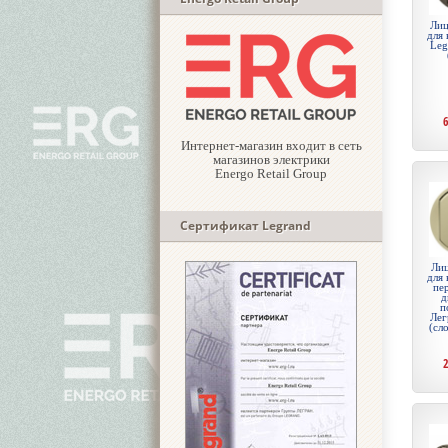
Лиц
для 
Leg
Интернет-магазин входит в сеть
магазинов электрики
Energo Retail Group
Сертификат Legrand
Лиц
для 
пе
д
п
Лег
(сл