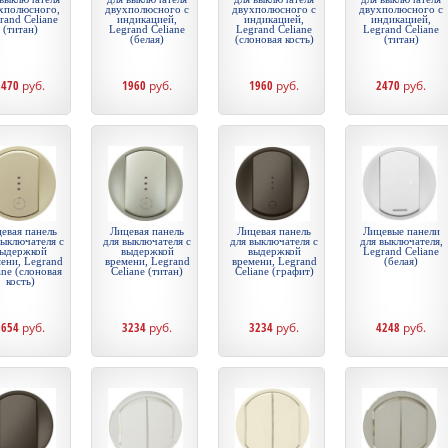
хполюсного,
двухполюсного с
двухполюсного с
двухполюсного с
rand Celiane
индикацией,
индикацией,
индикацией,
(титан)
Legrand Celiane
Legrand Celiane
Legrand Celiane
(белая)
(слоновая кость)
(титан)
2470
руб.
1960
руб.
1960
руб.
2470
руб.
евая панель
Лицевая панель
Лицевая панель
Лицевые панели
выключателя с
для выключателя с
для выключателя с
для выключателя,
ыдержкой
выдержкой
выдержкой
Legrand Celiane
ени, Legrand
времени, Legrand
времени, Legrand
(белая)
ane (слоновая
Celiane (титан)
Celiane (графит)
кость)
1654
руб.
3234
руб.
3234
руб.
4248
руб.