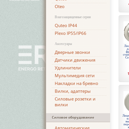
Oteo
Влагозащищенные серии
Quteo IP44
Plexo IP55/IP66
Аксессуары
Лиц
д
Дверные звонки
ф
стан
Се
Датчики движения
Удлинители
Мультимедия сети
Накладки на бревно
Вилки, адаптеры
Силовые розетки и
вилки
Лице
Силовое оборудование
к
вы
пер
Автоматические