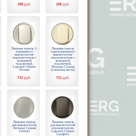
298
руб.
298
руб.
Лицевая панель 1-
Лицевая панель
клавишного
одноклавишного
выключателя/
выключателя/
переключателя с
переключателя с
кольцевой
кольцевой
подсветкой,
подсветкой,
Legrand Celiane
Легранд Селиан
(белая)
(слоновая кость)
732
руб.
732
руб.
Лицевая панель
Лицевая панель
для выключателя,
для выключателя/
Легранд Селиан
переключателя,
(титан)
Legrand Celiane
(графит)