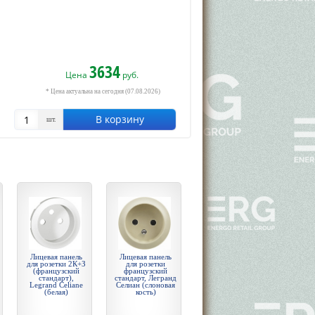
3634
Цена
руб.
* Цена актуальна на сегодня (07.08.2026)
В корзину
шт.
Лицевая панель
Лицевая панель
для розетки 2К+З
для розетки
(французский
французский
стандарт),
стандарт, Легранд
Legrand Celiane
Селиан (слоновая
(белая)
кость)