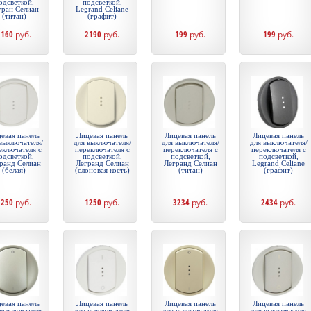
одсветкой,
подсветкой,
гран Селиан
Legrand Celiane
(титан)
(графит)
1160
руб.
2190
руб.
199
руб.
199
руб.
евая панель
Лицевая панель
Лицевая панель
Лицевая панель
выключателя/
для выключателя/
для выключателя/
для выключателя/
еключателя с
переключателя с
переключателя с
переключателя с
одсветкой,
подсветкой,
подсветкой,
подсветкой,
ранд Селиан
Легранд Селиан
Легранд Селиан
Legrand Celiane
(белая)
(слоновая кость)
(титан)
(графит)
1250
руб.
1250
руб.
3234
руб.
2434
руб.
евая панель
Лицевая панель
Лицевая панель
Лицевая панель
 выключателя
для выключателя
для выключателя
для выключателя