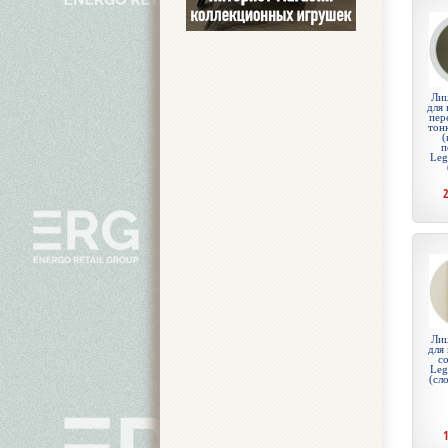
Лиц
для 
пер
тон
(
п
Leg
Лиц
для
с
Leg
(сл