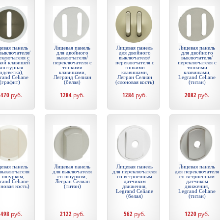
евая панель
Лицевая панель
Лицевая панель
Лицевая панель
выключателя/
для двойного
для двойного
для двойного
еключателя с
выключателя/
выключателя/
выключателя/
кой клавишей
переключателя с
переключателя с
переключателя с
контурная
тонкими
тонкими
тонкими
одсветка),
клавишами,
клавишами,
клавишами,
rand Celiane
Легранд Селиан
Легран Селиан
Legrand Celiane
(графит)
(белая)
(слоновая кость)
(титан)
2470
руб.
1284
руб.
1284
руб.
2082
руб.
евая панель
Лицевая панель
Лицевая панель
Лицевая панель
 выключателя
для выключателя
для переключателя
для переключателя
о шнурком,
со шнурком,
со встроенным
со встроенным
rand Celiane
Легран Селиан
датчиком
датчиком
оновая кость)
(титан)
движения,
движения,
Legrand Celiane
Legrand Celiane
(белая)
(титан)
1498
руб.
2122
руб.
562
руб.
1220
руб.