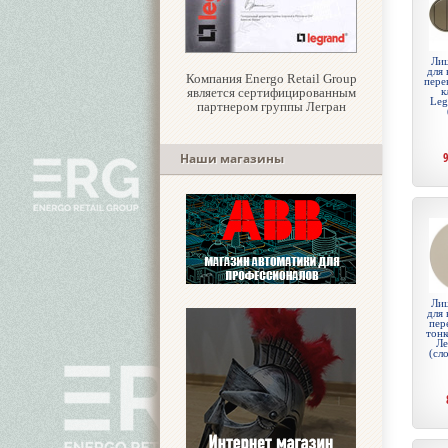
Лиц
для 
Компания Energo Retail Group
пере
является сертифицированным
к
Leg
партнером группы Легран
Наши магазины
Лиц
для 
пер
тонк
Ле
(сл