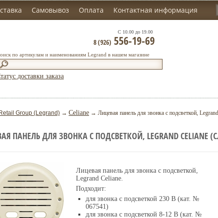
ставка
Самовывоз
Оплата
Контактная информация
С 10.00 до 19.00
556-19-69
8 (926)
оиск по артикулам и наименованиям Legrand в нашем магазине
татус доставки заказа
Celiane
Retail Group (Legrand)
→
→ Лицевая панель для звонка с подсветкой, Legrand 
АЯ ПАНЕЛЬ ДЛЯ ЗВОНКА С ПОДСВЕТКОЙ, LEGRAND CELIANE (
Лицевая панель для звонка с подсветкой,
Legrand Celiane.
Подходит:
для звонка с подсветкой 230 В (кат. №
067541)
для звонка с подсветкой 8-12 В (кат. №