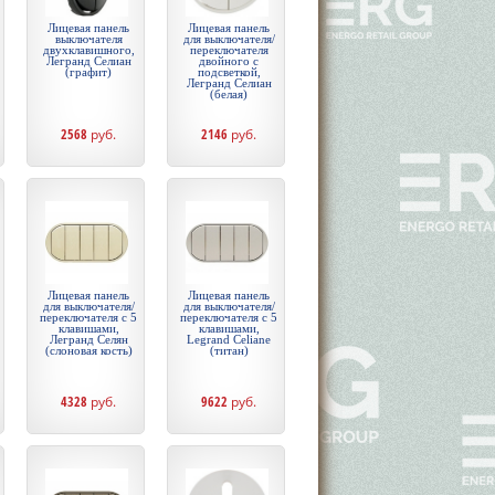
Лицевая панель
Лицевая панель
выключателя
для выключателя/
двухклавишного,
переключателя
Легранд Селиан
двойного с
(графит)
подсветкой,
Легранд Селиан
(белая)
2568
руб.
2146
руб.
Лицевая панель
Лицевая панель
для выключателя/
для выключателя/
переключателя с 5
переключателя с 5
клавишами,
клавишами,
Легранд Селян
Legrand Celiane
(слоновая кость)
(титан)
4328
руб.
9622
руб.