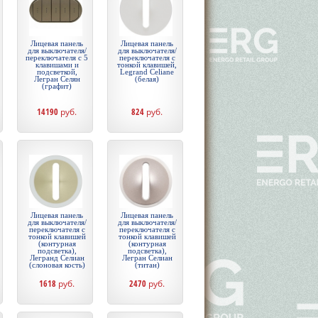
Лицевая панель
Лицевая панель
для выключателя/
для выключателя/
переключателя с 5
переключателя с
клавишами и
тонкой клавишей,
подсветкой,
Legrand Celiane
Легран Селян
(белая)
(графит)
14190
руб.
824
руб.
Лицевая панель
Лицевая панель
для выключателя/
для выключателя/
переключателя с
переключателя с
тонкой клавишей
тонкой клавишей
(контурная
(контурная
подсветка),
подсветка),
Легранд Селиан
Легран Селиан
(слоновая кость)
(титан)
1618
руб.
2470
руб.