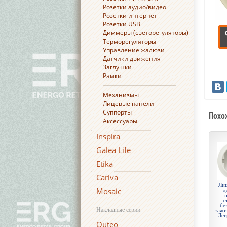
Розетки аудио/видео
Розетки интернет
Розетки USB
Диммеры (светорегуляторы)
Терморегуляторы
Управление жалюзи
Датчики движения
Заглушки
Рамки
Механизмы
Лицевые панели
Суппорты
Похо
Аксессуары
Inspira
Galea Life
Etika
Cariva
Лиц
Mosaic
д
с
бе
Накладные серии
зажи
Лег
Quteo