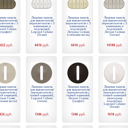
евая панель
Лицевая панель
Лицевая панель
Лицевая панель
выключателя/
для выключателя/
для выключателя/
для выключателя/
ключателя с 5
переключателя с 5
переключателя с 5
переключателя с 5
лавишами,
клавишами и
клавишами и
клавишами и
rand Celiane
подсветкой,
подсветкой,
подсветкой,
(графит)
Legrand Celiane
Легранд Селиан
Легран Селиан
(белая)
(слоновая кость)
(титан)
9622
руб.
6416
руб.
6416
руб.
14190
руб.
евая панель
Лицевая панель
Лицевая панель
Лицевая панель
выключателя/
для выключателя/
для выключателя/
для выключателя/
еключателя с
переключателя с
переключателя с
переключателя с
ой клавишей,
тонкой клавишей,
тонкой клавишей,
тонкой клавишей
гран Селян
Legrand Celiane
Легран Селиан
(контурная
оновая кость)
(титан)
(графит)
подсветка),
Legrand Celiane
(белая)
824
руб.
1346
руб.
1346
руб.
1618
руб.