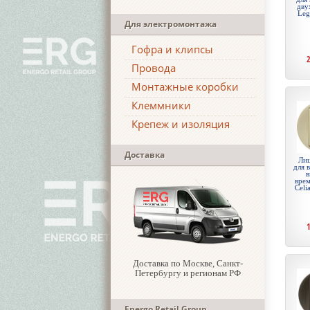
дву
Leg
Для электромонтажа
Гофра и клипсы
Провода
Монтажные коробки
Клеммники
Крепеж и изоляция
Доставка
Лиц
для 
в
врем
Celi
Доставка по Москве, Санкт-
Петербургу и регионам РФ
Energo Retail Group