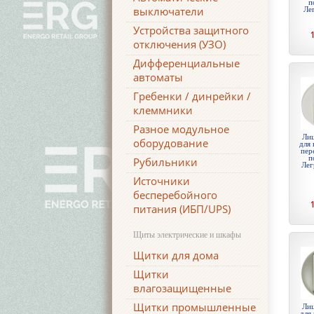
п
выключатели
Ле
Устройства защитного
отключения (УЗО)
Дифференциальные
автоматы
Гребенки / динрейки /
клеммники
Разное модульное
Лиц
оборудование
для 
пер
п
Рубильники
Лег
Источники
бесперебойного
питания (ИБП/UPS)
Щиты электрические и шкафы
Щитки для дома
Щитки
влагозащищенные
Щитки промышленные
Лиц
для