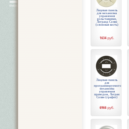
Лицевая панель
для механизма
управления
рольставнями,
Легранд Селян
(слоновая кость)
1634
руб.
Лицевая панель
для
программируемого
механизма
управления
приводом, Легран
Селян (графит)
6966
руб.