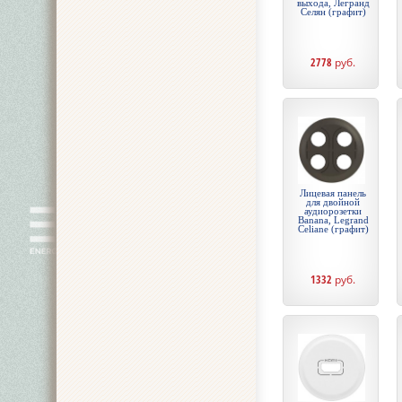
выхода, Легранд
Селян (графит)
2778
руб.
Лицевая панель
для двойной
аудиорозетки
Banana, Legrand
Celiane (графит)
1332
руб.