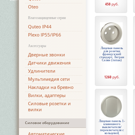
450
руб.
Oteo
Влагозащищенные серии
Quteo IP44
Plexo IP55/IP66
Аксессуары
Лицевая панель
для розетки
Дверные звонки
французский
стандарт, Легран
Селян (титан)
Датчики движения
Удлинители
1260
руб.
Мультимедия сети
Накладки на бревно
Вилки, адаптеры
Силовые розетки и
вилки
Лицевая панель 1-
Силовое оборудование
клавишного
выключателя/
переключателя с
Автоматические
кольцевой