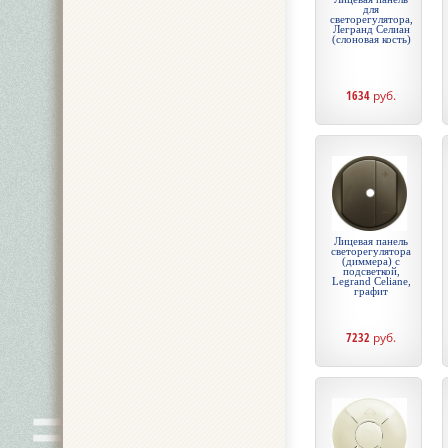
для
светорегулятора,
Легранд Селиан
(слоновая кость)
1634
руб.
Лицевая панель
светорегулятора
(диммера) с
подсветкой,
Legrand Celiane,
графит
7232
руб.