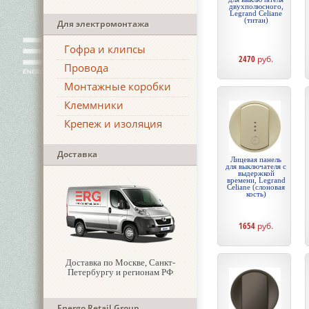
двухполюсного,
Legrand Celiane
(титан)
Для электромонтажа
Гофра и клипсы
2470
руб.
Провода
Монтажные коробки
Клеммники
Крепеж и изоляция
Доставка
Лицевая панель
для выключателя с
выдержкой
времени, Legrand
Celiane (слоновая
кость)
1654
руб.
Доставка по Москве, Санкт-
Петербургу и регионам РФ
Energo Retail Group