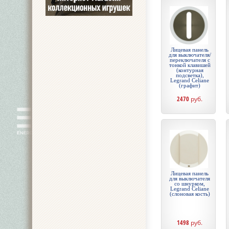
Лицевая панель
для выключателя/
переключателя с
тонкой клавишей
(контурная
подсветка),
Legrand Celiane
(графит)
2470
руб.
Лицевая панель
для выключателя
со шнурком,
Legrand Celiane
(слоновая кость)
1498
руб.