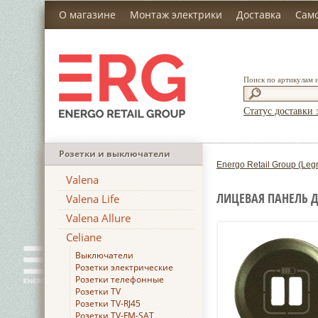
О магазине
Монтаж электрики
Доставка
Сам
Поиск по артикулам 
Статус доставки 
Розетки и выключатели
Energo Retail Group (Leg
Valena
ЛИЦЕВАЯ ПАНЕЛЬ Д
Valena Life
Valena Allure
Celiane
Выключатели
Розетки электрические
Розетки телефонные
Розетки TV
Розетки TV-RJ45
Розетки TV-FM-SAT