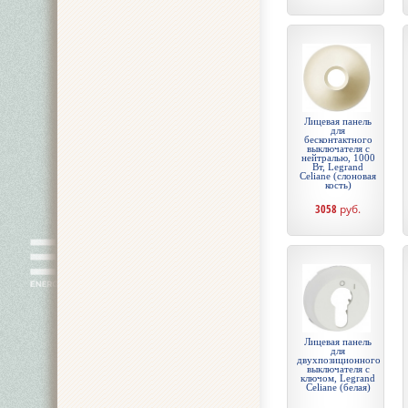
Лицевая панель
для
бесконтактного
выключателя с
нейтралью, 1000
Вт, Legrand
Celiane (слоновая
кость)
3058
руб.
Лицевая панель
для
двухпозиционного
выключателя с
ключом, Legrand
Celiane (белая)