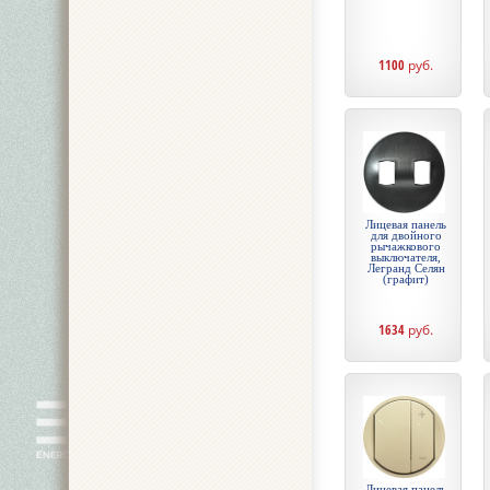
1100
руб.
Лицевая панель
для двойного
рычажкового
выключателя,
Легранд Селян
(графит)
1634
руб.
Лицевая панель