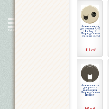
Лицевая панель
для розетки RJ45
+ TV (тип F),
Легранд Селиан
(слоновая кость)
1218
руб.
Лицевая панель
для розетки
телефонной,
Легранд Селиан
(графит)
866
руб.