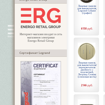
Лицевые панели
для выключателя,
Legrand Celiane
(графит)
6150
руб.
Интернет-магазин входит в сеть
магазинов электрики
Energo Retail Group
Сертификат Legrand
Лицевая панель
для выключателя/
переключателя
двойного с
подсветкой,
Легранд Селиан
(слоновая кость)
2146
руб.