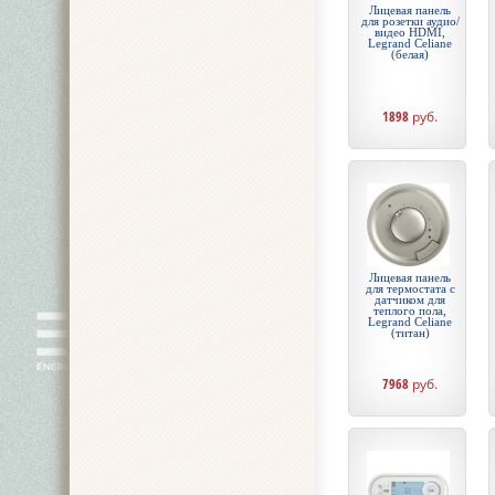
Лицевая панель
для розетки аудио/
видео HDMI,
Legrand Celiane
(белая)
1898
руб.
Лицевая панель
для термостата с
датчиком для
теплого пола,
Legrand Celiane
(титан)
7968
руб.