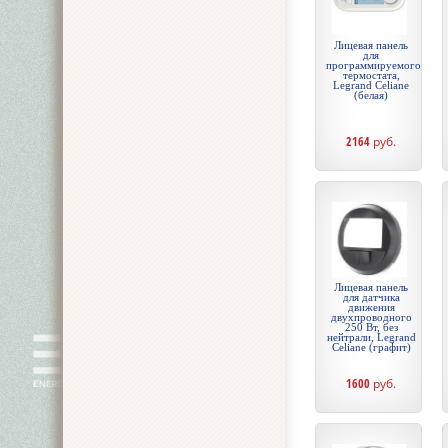
Лицевая панель
для
программируемого
термостата,
Legrand Celiane
(белая)
2164
руб.
Лицевая панель
для датчика
движения
двухпроводного
250 Вт, без
нейтрали, Legrand
Celiane (графит)
1600
руб.