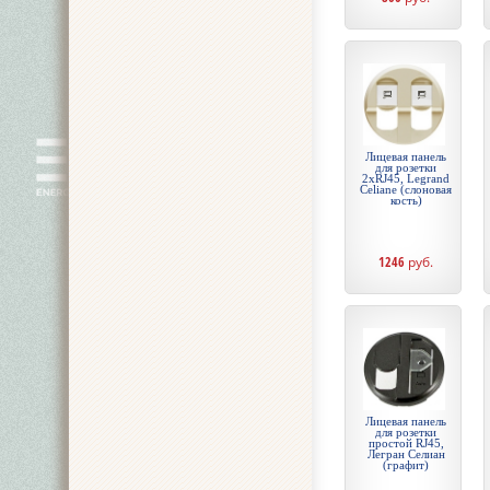
Лицевая панель
для розетки
2хRJ45, Legrand
Celiane (слоновая
кость)
1246
руб.
Лицевая панель
для розетки
простой RJ45,
Легран Селиан
(графит)