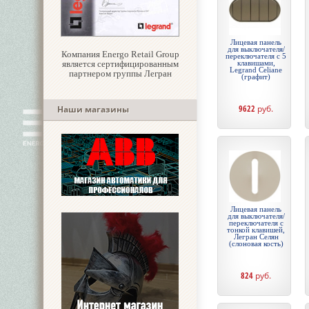
Лицевая панель
для выключателя/
Компания Energo Retail Group
переключателя с 5
является сертифицированным
клавишами,
Legrand Celiane
партнером группы Легран
(графит)
9622
руб.
Наши магазины
Лицевая панель
для выключателя/
переключателя с
тонкой клавишей,
Легран Селян
(слоновая кость)
824
руб.