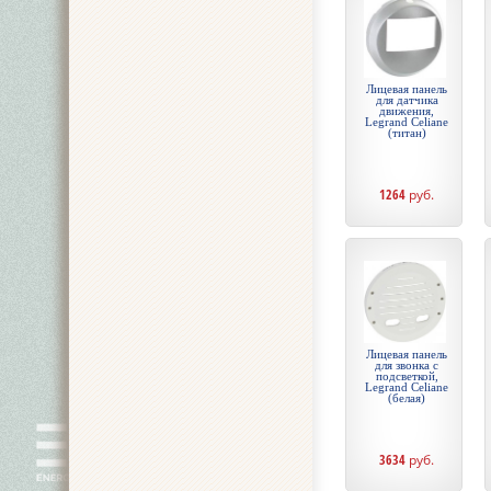
Лицевая панель
для датчика
движения,
Legrand Celiane
(титан)
1264
руб.
Лицевая панель
для звонка с
подсветкой,
Legrand Celiane
(белая)
3634
руб.