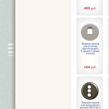
4020
руб.
Лицевая панель
для розетки
акустической,
Legrand Celiane
(титан)
2434
руб.
Лицевая панель
для аудио/видео
розетки RCA на 3