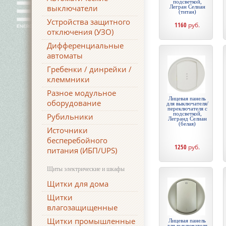
подсветкой,
выключатели
Легран Селиан
(титан)
Устройства защитного
1160
руб.
отключения (УЗО)
Дифференциальные
автоматы
Гребенки / динрейки /
клеммники
Разное модульное
Лицевая панель
оборудование
для выключателя/
переключателя с
подсветкой,
Рубильники
Легранд Селиан
(белая)
Источники
бесперебойного
1250
руб.
питания (ИБП/UPS)
Щиты электрические и шкафы
Щитки для дома
Щитки
влагозащищенные
Щитки промышленные
Лицевая панель
для выключателя