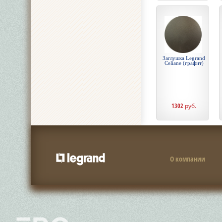
Заглушка Legrand
Celiane (графит)
1302
руб.
О компании