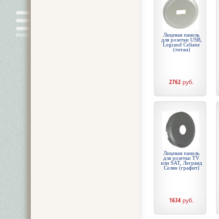
Лицевая панель
для розетки USB,
Legrand Celiane
(титан)
2762
руб.
Лицевая панель
для розетки TV
или SAT, Легранд
Селян (графит)
1634
руб.