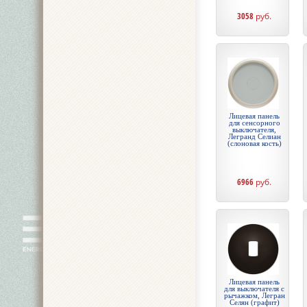
3058
руб.
Лицевая панель
для сенсорного
выключателя,
Легранд Селиан
(слоновая кость)
6966
руб.
Лицевая панель
для выключателя с
рычажком, Легран
Селян (графит)