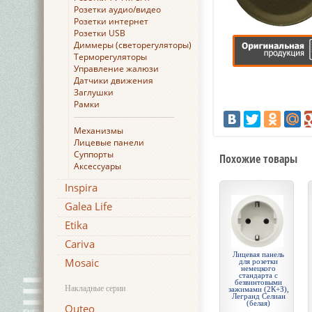
Розетки аудио/видео
Розетки интернет
Розетки USB
Диммеры (светорегуляторы)
Терморегуляторы
Управление жалюзи
Датчики движения
Заглушки
Рамки
Механизмы
Лицевые панели
Суппорты
Похожие товары
Аксессуары
Inspira
Galea Life
Etika
Cariva
Лицевая панель
Mosaic
для розетки
немецкого
стандарта с
безвинтовыми
Накладные серии
зажимами (2К+З),
Легранд Селиан
(белая)
Quteo