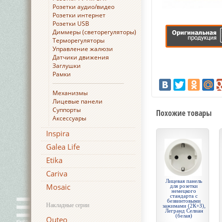
Розетки аудио/видео
Розетки интернет
Розетки USB
Диммеры (светорегуляторы)
Терморегуляторы
Управление жалюзи
Датчики движения
Заглушки
Рамки
Механизмы
Лицевые панели
Суппорты
Похожие товары
Аксессуары
Inspira
Galea Life
Etika
Cariva
Лицевая панель
Mosaic
для розетки
немецкого
стандарта с
безвинтовыми
Накладные серии
зажимами (2К+З),
Легранд Селиан
(белая)
Quteo