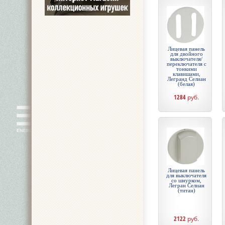
Лицевая панель
для двойного
выключателя/
переключателя с
тонкими
клавишами,
Легранд Селиан
(белая)
1284
руб.
Лицевая панель
для выключателя
со шнурком,
Легран Селиан
(титан)
2122
руб.