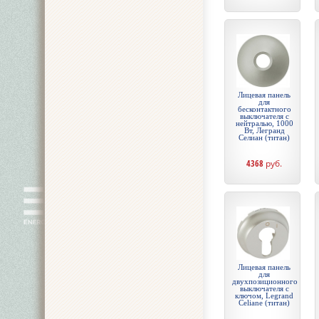
Лицевая панель
для
бесконтактного
выключателя с
нейтралью, 1000
Вт, Легранд
Селиан (титан)
4368
руб.
Лицевая панель
для
двухпозиционного
выключателя с
ключом, Legrand
Celiane (титан)