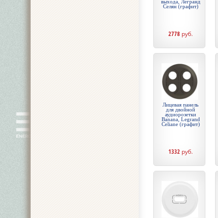
выхода, Легранд
Селян (графит)
2778
руб.
Лицевая панель
для двойной
аудиорозетки
Banana, Legrand
Celiane (графит)
1332
руб.