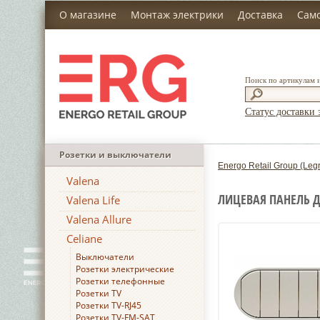
О магазине
Монтаж электрики
Доставка
Сам
Поиск по артикулам 
Статус доставки 
Розетки и выключатели
Energo Retail Group (Leg
Valena
ЛИЦЕВАЯ ПАНЕЛЬ Д
Valena Life
Valena Allure
Celiane
Выключатели
Розетки электрические
Розетки телефонные
Розетки TV
Розетки TV-RJ45
Розетки TV-FM-SAT