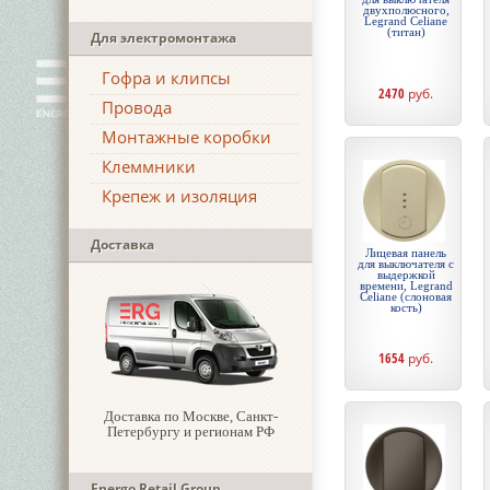
двухполюсного,
Legrand Celiane
(титан)
Для электромонтажа
Гофра и клипсы
2470
руб.
Провода
Монтажные коробки
Клеммники
Крепеж и изоляция
Доставка
Лицевая панель
для выключателя с
выдержкой
времени, Legrand
Celiane (слоновая
кость)
1654
руб.
Доставка по Москве, Санкт-
Петербургу и регионам РФ
Energo Retail Group