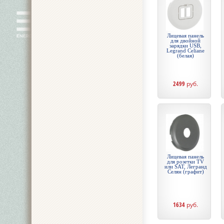
Лицевая панель
для двойной
зарядки USB,
Legrand Celiane
(белая)
2499
руб.
Лицевая панель
для розетки TV
или SAT, Легранд
Селян (графит)
1634
руб.