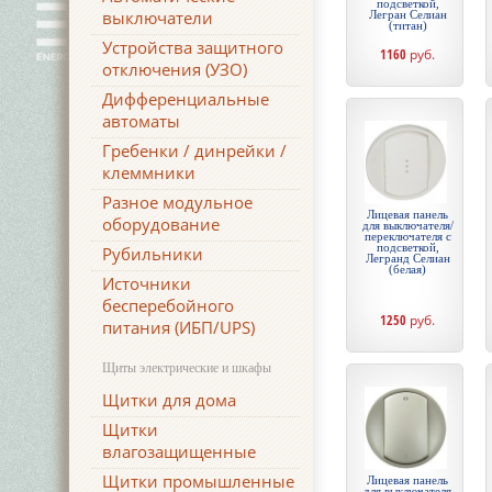
подсветкой,
выключатели
Легран Селиан
(титан)
Устройства защитного
1160
руб.
отключения (УЗО)
Дифференциальные
автоматы
Гребенки / динрейки /
клеммники
Разное модульное
Лицевая панель
оборудование
для выключателя/
переключателя с
подсветкой,
Рубильники
Легранд Селиан
(белая)
Источники
бесперебойного
1250
руб.
питания (ИБП/UPS)
Щиты электрические и шкафы
Щитки для дома
Щитки
влагозащищенные
Щитки промышленные
Лицевая панель
для выключателя