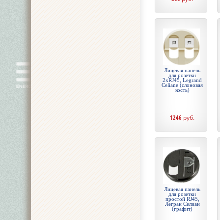
Лицевая панель
для розетки
2хRJ45, Legrand
Celiane (слоновая
кость)
1246
руб.
Лицевая панель
для розетки
простой RJ45,
Легран Селиан
(графит)