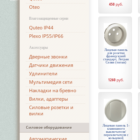
450
руб.
Oteo
Влагозащищенные серии
Quteo IP44
Plexo IP55/IP66
Аксессуары
Лицевая панель
для розетки
Дверные звонки
французский
стандарт, Легран
Селян (титан)
Датчики движения
Удлинители
1260
руб.
Мультимедия сети
Накладки на бревно
Вилки, адаптеры
Силовые розетки и
вилки
Лицевая панель 1-
Силовое оборудование
клавишного
выключателя/
переключателя с
Автоматические
кольцевой