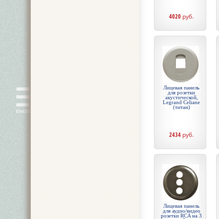
4020
руб.
Лицевая панель
для розетки
акустической,
Legrand Celiane
(титан)
2434
руб.
Лицевая панель
для аудио/видео
розетки RCA на 3