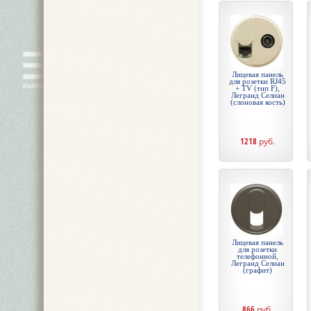
Лицевая панель
для розетки RJ45
+ TV (тип F),
Легранд Селиан
(слоновая кость)
1218
руб.
Лицевая панель
для розетки
телефонной,
Легранд Селиан
(графит)
866
руб.