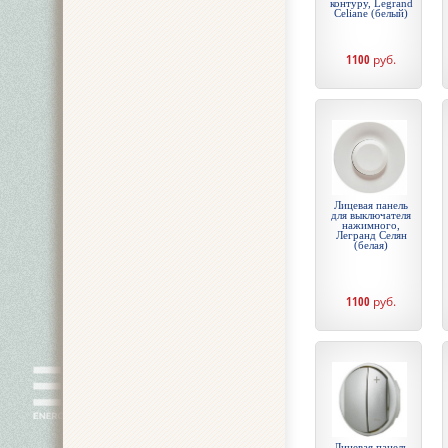
контуру, Legrand
Celiane (белый)
1100
руб.
Лицевая панель
для выключателя
нажимного,
Легранд Селян
(белая)
1100
руб.
Лицевая панель