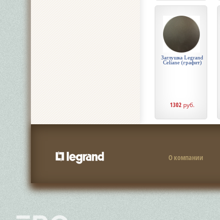
Заглушка Legrand
Celiane (графит)
1302
руб.
О компании