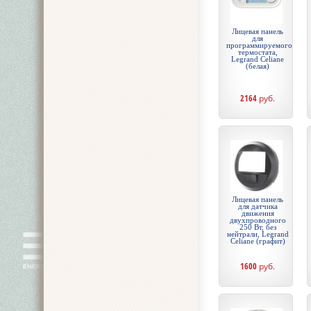
Лицевая панель
для
программируемого
термостата,
Legrand Celiane
(белая)
2164
руб.
Лицевая панель
для датчика
движения
двухпроводного
250 Вт, без
нейтрали, Legrand
Celiane (графит)
1600
руб.