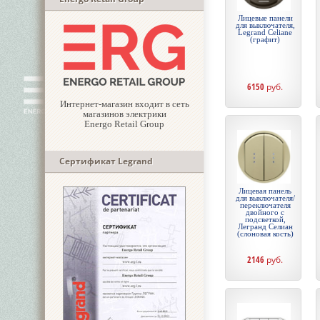
Лицевые панели
для выключателя,
Legrand Celiane
(графит)
6150
руб.
Интернет-магазин входит в сеть
магазинов электрики
Energo Retail Group
Сертификат Legrand
Лицевая панель
для выключателя/
переключателя
двойного с
подсветкой,
Легранд Селиан
(слоновая кость)
2146
руб.