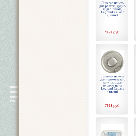
Лицевая панель
для розетки аудио/
видео HDMI,
Legrand Celiane
(белая)
1898
руб.
Лицевая панель
для термостата с
датчиком для
теплого пола,
Legrand Celiane
(титан)
7968
руб.