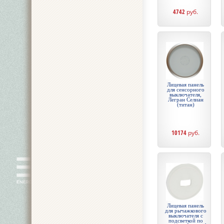
4742
руб.
Лицевая панель
для сенсорного
выключателя,
Легран Селиан
(титан)
10174
руб.
Лицевая панель
для рычажкового
выключателя с
подсветкой по