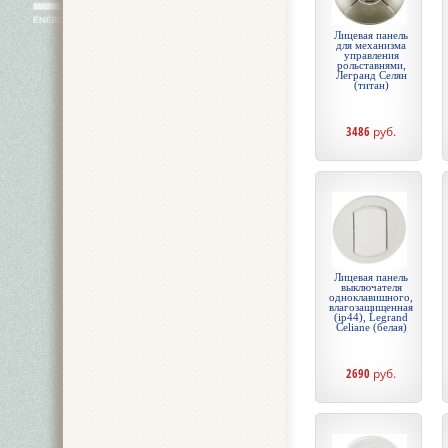
Лицевая панель
для механизма
управления
рольставнями,
Легранд Селян
(титан)
3486
руб.
Лицевая панель
выключателя
одноклавишного,
влагозащищенная
(ip44), Legrand
Celiane (белая)
2690
руб.