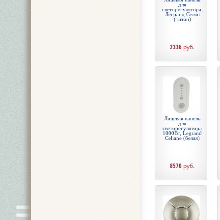
для
светорегулятора,
Легранд Селян
(титан)
2336
руб.
Лицевая панель
для
светорегулятора
1000Вт, Legrand
Celiane (белая)
8570
руб.