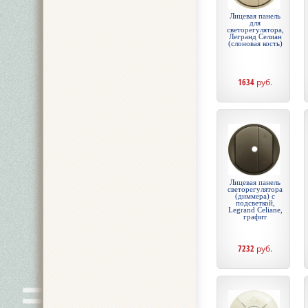
Лицевая панель
для
светорегулятора,
Легранд Селиан
(слоновая кость)
1634
руб.
Лицевая панель
светорегулятора
(диммера) с
подсветкой,
Legrand Celiane,
графит
7232
руб.