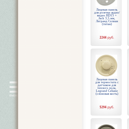
Лицевая панель
для розетки аудио/
видео HD15 +
Jack 3,5 мм,
Легранд Селиан
(титан)
2244
руб.
Лицевая панель
для термостата с
датчиком для
теплого пола,
Legrand Celiane
(слоновая кость)
5294
руб.