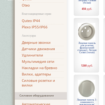
Легранд Селиан
(белая)
Oteo
450
руб.
Влагозащищенные серии
Quteo IP44
Plexo IP55/IP66
Аксессуары
Дверные звонки
Лицевая панель
для розетки
французский
Датчики движения
стандарт, Легран
Селян (титан)
Удлинители
Мультимедия сети
1260
руб.
Накладки на бревно
Вилки, адаптеры
Силовые розетки и
вилки
Силовое оборудование
Лицевая панель 1-
клавишного
Автоматические
выключателя/