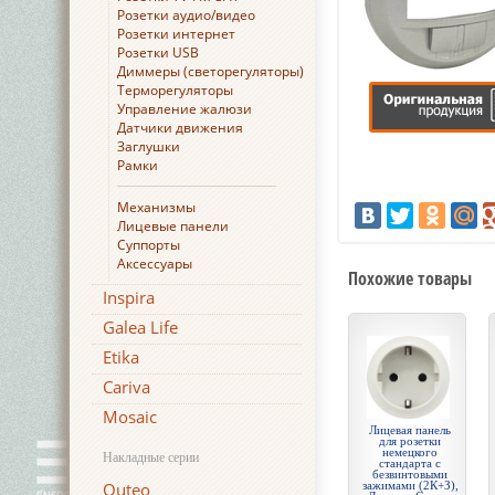
Розетки аудио/видео
Розетки интернет
Розетки USB
Диммеры (светорегуляторы)
Терморегуляторы
Управление жалюзи
Датчики движения
Заглушки
Рамки
Механизмы
Лицевые панели
Суппорты
Аксессуары
Похожие товары
Inspira
Galea Life
Etika
Cariva
Mosaic
Лицевая панель
для розетки
немецкого
Накладные серии
стандарта с
безвинтовыми
Quteo
зажимами (2К+З),