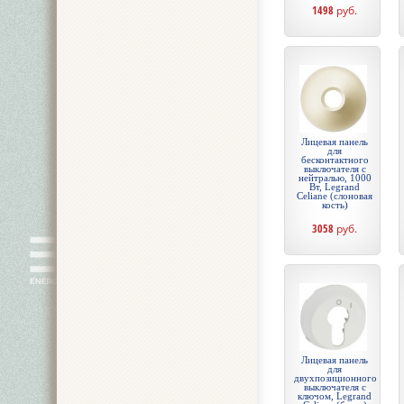
1498
руб.
Лицевая панель
для
бесконтактного
выключателя с
нейтралью, 1000
Вт, Legrand
Celiane (слоновая
кость)
3058
руб.
Лицевая панель
для
двухпозиционного
выключателя с
ключом, Legrand