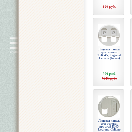
866
руб.
Лицевая панель
для розетки
2хRJ45, Legrand
Celiane (белая)
999
руб.
1746
руб.
Лицевая панель
для розетки
простой RJ45,
Legrand Celiane