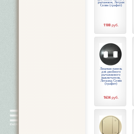
рычажком, Легран
Селян (графит)
1100
руб.
Лицевая панель
для двойного
рычажкового
выключателя,
Легранд Селян
(графит)
1634
руб.