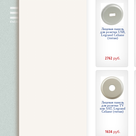
Лицевая панель
для розетки USB,
Legrand Celiane
(титан)
2762
руб.
Лицевая панель
для розетки TV
или SAT, Legrand
Celiane (титан)
1634
руб.