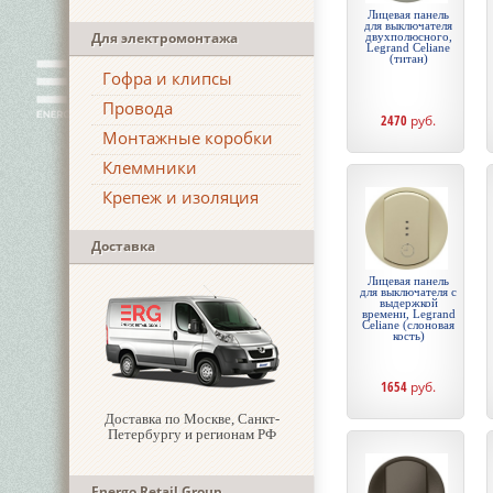
Лицевая панель
для выключателя
Для электромонтажа
двухполюсного,
Legrand Celiane
(титан)
Гофра и клипсы
Провода
2470
руб.
Монтажные коробки
Клеммники
Крепеж и изоляция
Доставка
Лицевая панель
для выключателя с
выдержкой
времени, Legrand
Celiane (слоновая
кость)
1654
руб.
Доставка по Москве, Санкт-
Петербургу и регионам РФ
Energo Retail Group