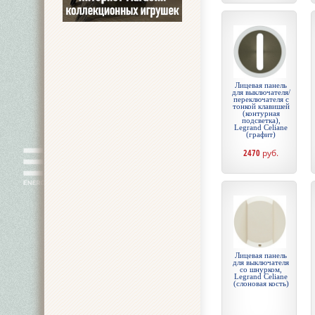
Лицевая панель
для выключателя/
переключателя с
тонкой клавишей
(контурная
подсветка),
Legrand Celiane
(графит)
2470
руб.
Лицевая панель
для выключателя
со шнурком,
Legrand Celiane
(слоновая кость)