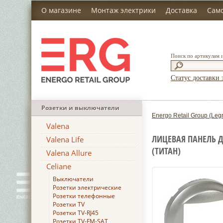
О магазине
Монтаж электрики
Доставка
Сам
Поиск по артикулам 
Статус доставки 
Розетки и выключатели
Energo Retail Group (Leg
Valena
ЛИЦЕВАЯ ПАНЕЛЬ Д
Valena Life
(ТИТАН)
Valena Allure
Celiane
Выключатели
Розетки электрические
Розетки телефонные
Розетки TV
Розетки TV-RJ45
Розетки TV-FM-SAT