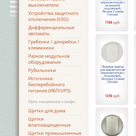
переключателя с
выключатели
кольцевой
подсветкой,
Легран Селиан
Устройства защитного
(титан)
отключения (УЗО)
1160
руб.
Дифференциальные
автоматы
Гребенки / динрейки /
клеммники
Разное модульное
оборудование
Лицевая панель
Рубильники
для выключателя/
переключателя с
подсветкой,
Источники
Легранд Селиан
(белая)
бесперебойного
питания (ИБП/UPS)
1250
руб.
Щиты электрические и шкафы
Щитки для дома
Щитки
влагозащищенные
Щитки промышленные