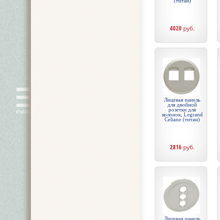
(титан)
4020
руб.
Лицевая панель
для двойной
розетки для
колонок, Legrand
Celiane (титан)
2816
руб.
Лицевая панель