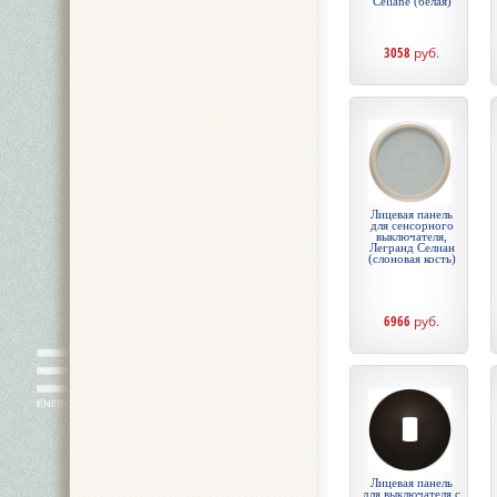
Celiane (белая)
3058
руб.
Лицевая панель
для сенсорного
выключателя,
Легранд Селиан
(слоновая кость)
6966
руб.
Лицевая панель
для выключателя с