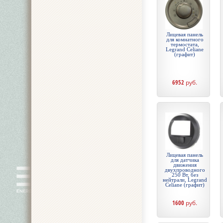
Лицевая панель
для комнатного
термостата,
Legrand Celiane
(графит)
6952
руб.
Лицевая панель
для датчика
движения
двухпроводного
250 Вт, без
нейтрали, Legrand
Celiane (графит)
1600
руб.