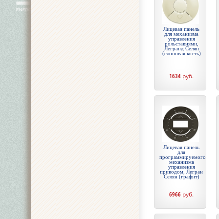
Лицевая панель
для механизма
управления
рольставнями,
Легранд Селян
(слоновая кость)
1634
руб.
Лицевая панель
для
программируемого
механизма
управления
приводом, Легран
Селян (графит)
6966
руб.