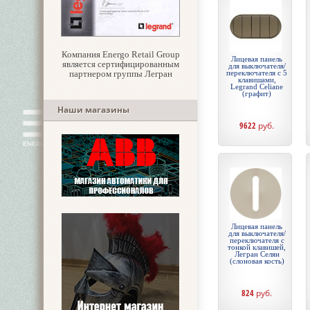
Компания Energo Retail Group
Лицевая панель
является сертифицированным
для выключателя/
партнером группы Легран
переключателя с 5
клавишами,
Legrand Celiane
(графит)
Наши магазины
9622
руб.
Лицевая панель
для выключателя/
переключателя с
тонкой клавишей,
Легран Селян
(слоновая кость)
824
руб.