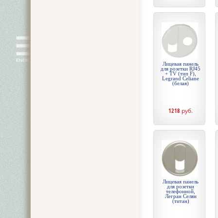
Лицевая панель
для розетки RJ45
+ TV (тип F),
Legrand Celiane
(белая)
1218
руб.
Лицевая панель
для розетки
телефонной,
Легран Селян
(титан)