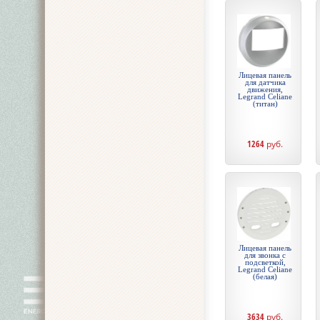
Лицевая панель
для датчика
движения,
Legrand Celiane
(титан)
1264
руб.
Лицевая панель
для звонка с
подсветкой,
Legrand Celiane
(белая)
3634
руб.