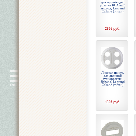
для аудио/видео
розетки RCA на 3
выхода, Legrand
Celiane (титан)
2966
руб.
Лицевая панель
для двойной
аудиорозетки
Banana, Legrand
Celiane (титан)
1306
руб.