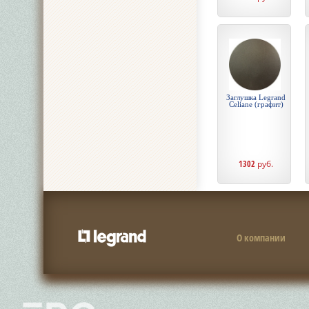
Заглушка Legrand
Celiane (графит)
1302
руб.
О компании