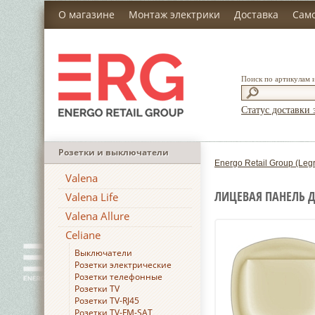
О магазине
Монтаж электрики
Доставка
Сам
Поиск по артикулам 
Статус доставки 
Розетки и выключатели
Energo Retail Group (Leg
Valena
ЛИЦЕВАЯ ПАНЕЛЬ 
Valena Life
Valena Allure
Celiane
Выключатели
Розетки электрические
Розетки телефонные
Розетки TV
Розетки TV-RJ45
Розетки TV-FM-SAT