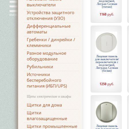
подсветкой,
выключатели
Легран Селиан
(титан)
Устройства защитного
1160
руб.
отключения (УЗО)
Дифференциальные
автоматы
Гребенки / динрейки /
клеммники
Разное модульное
Лицевая панель
оборудование
для выключателя/
переключателя с
подсветкой,
Рубильники
Легранд Селиан
(белая)
Источники
бесперебойного
1250
руб.
питания (ИБП/UPS)
Щиты электрические и шкафы
Щитки для дома
Щитки
влагозащищенные
Щитки промышленные
Лицевая панель
для выключателя