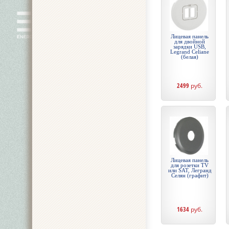
Лицевая панель
для двойной
зарядки USB,
Legrand Celiane
(белая)
2499
руб.
Лицевая панель
для розетки TV
или SAT, Легранд
Селян (графит)
1634
руб.