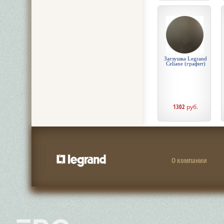
Заглушка Legrand
Celiane (графит)
1302
руб.
О компании