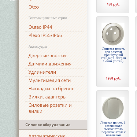
450
руб.
Oteo
Влагозащищенные серии
Quteo IP44
Plexo IP55/IP66
Аксессуары
Лицевая панель
для розетки
Дверные звонки
французский
стандарт, Легран
Селян (титан)
Датчики движения
Удлинители
1260
руб.
Мультимедия сети
Накладки на бревно
Вилки, адаптеры
Силовые розетки и
вилки
Лицевая панель 1-
Силовое оборудование
клавишного
выключателя/
переключателя с
Автоматические
кольцевой