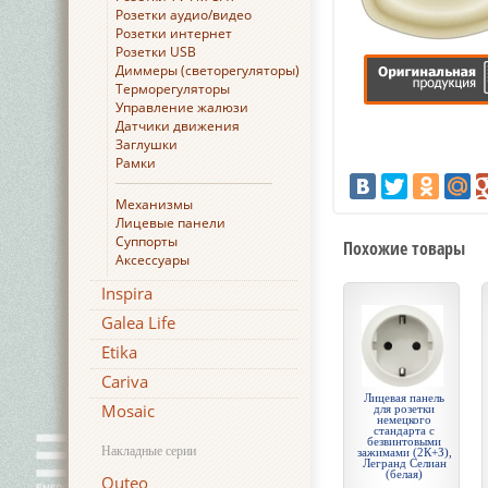
Розетки аудио/видео
Розетки интернет
Розетки USB
Диммеры (светорегуляторы)
Терморегуляторы
Управление жалюзи
Датчики движения
Заглушки
Рамки
Механизмы
Лицевые панели
Суппорты
Похожие товары
Аксессуары
Inspira
Galea Life
Etika
Cariva
Лицевая панель
Mosaic
для розетки
немецкого
стандарта с
безвинтовыми
Накладные серии
зажимами (2К+З),
Легранд Селиан
(белая)
Quteo