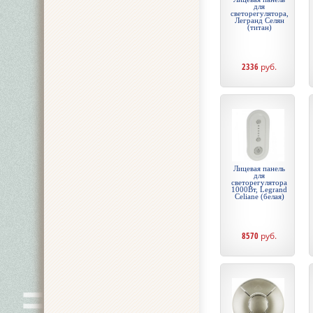
для
светорегулятора,
Легранд Селян
(титан)
2336
руб.
Лицевая панель
для
светорегулятора
1000Вт, Legrand
Celiane (белая)
8570
руб.