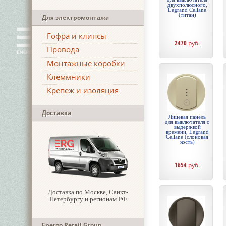
двухполюсного,
Legrand Celiane
(титан)
Для электромонтажа
Гофра и клипсы
2470
руб.
Провода
Монтажные коробки
Клеммники
Крепеж и изоляция
Доставка
Лицевая панель
для выключателя с
выдержкой
времени, Legrand
Celiane (слоновая
кость)
1654
руб.
Доставка по Москве, Санкт-
Петербургу и регионам РФ
Energo Retail Group