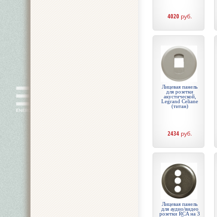
4020
руб.
Лицевая панель
для розетки
акустической,
Legrand Celiane
(титан)
2434
руб.
Лицевая панель
для аудио/видео
розетки RCA на 3