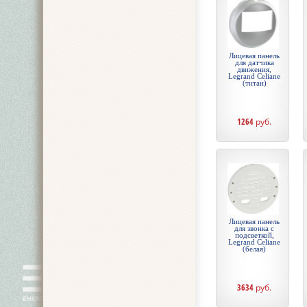
Лицевая панель
для датчика
движения,
Legrand Celiane
(титан)
1264
руб.
Лицевая панель
для звонка с
подсветкой,
Legrand Celiane
(белая)
3634
руб.