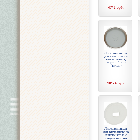
4742
руб.
Лицевая панель
для сенсорного
выключателя,
Легран Селиан
(титан)
10174
руб.
Лицевая панель
для рычажкового
выключателя с
подсветкой по