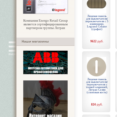
Лицевая панель
для выключателя/
Компания Energo Retail Group
переключателя с 5
является сертифицированным
клавишами,
Legrand Celiane
партнером группы Легран
(графит)
9622
руб.
Наши магазины
Лицевая панель
для выключателя/
переключателя с
тонкой клавишей,
Легран Селян
(слоновая кость)
824
руб.