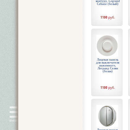
контуру, Legrand
Celiane (белый)
1100
руб.
Лицевая панель
для выключателя
нажимного,
Легранд Селян
(белая)
1100
руб.
Лицевая панель