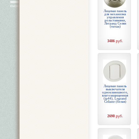
Лицевая панель
для механизма
управления
рольставнями,
Легранд Селян
(титан)
3486
руб.
Лицевая панель
выключателя
одноклавишного,
влагозащищенная
(ip44), Legrand
Celiane (белая)
2690
руб.