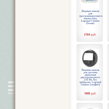
Лицевая панель
для
программируемого
термостата,
Legrand Celiane
(белая)
2164
руб.
Лицевая панель
для датчика
движения
двухпроводного
250 Вт, без
нейтрали, Legrand
Celiane (графит)
1600
руб.