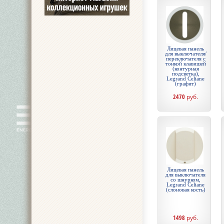
Лицевая панель
для выключателя/
переключателя с
тонкой клавишей
(контурная
подсветка),
Legrand Celiane
(графит)
2470
руб.
Лицевая панель
для выключателя
со шнурком,
Legrand Celiane
(слоновая кость)
1498
руб.