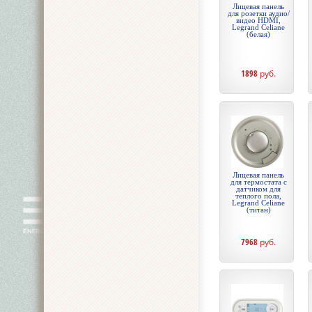
Лицевая панель
для розетки аудио/
видео HDMI,
Legrand Celiane
(белая)
1898
руб.
Лицевая панель
для термостата с
датчиком для
теплого пола,
Legrand Celiane
(титан)
7968
руб.