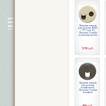
Лицевая панель
для розетки RJ45
+ TV (тип F),
Легранд Селиан
(слоновая кость)
1218
руб.
Лицевая панель
для розетки
телефонной,
Легранд Селиан
(графит)
866
руб.