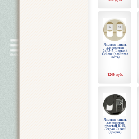
Лицевая панель
для розетки
2хRJ45, Legrand
Celiane (слоновая
кость)
1246
руб.
Лицевая панель
для розетки
простой RJ45,
Легран Селиан
(графит)