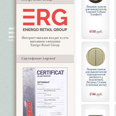
Лицевые панели
для выключателя,
Legrand Celiane
(графит)
6150
руб.
Интернет-магазин входит в сеть
магазинов электрики
Energo Retail Group
Сертификат Legrand
Лицевая панель
для выключателя/
переключателя
двойного с
подсветкой,
Легранд Селиан
(слоновая кость)
2146
руб.