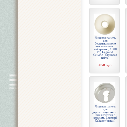
Лицевая панель
для
бесконтактного
выключателя с
нейтралью, 1000
Вт, Legrand
Celiane (слоновая
кость)
3058
руб.
Лицевая панель
для
двухпозиционного
выключателя с
ключом, Legrand
Celiane (титан)