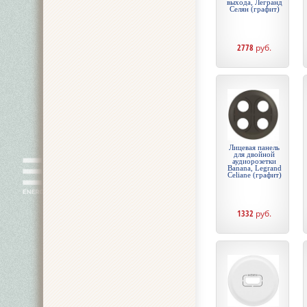
выхода, Легранд
Селян (графит)
2778
руб.
Лицевая панель
для двойной
аудиорозетки
Banana, Legrand
Celiane (графит)
1332
руб.