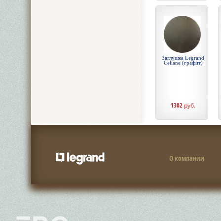
Заглушка Legrand
Celiane (графит)
1302
руб.
О компании