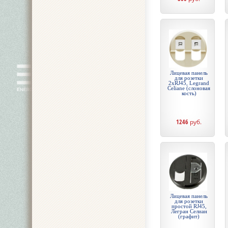
Лицевая панель
для розетки
2хRJ45, Legrand
Celiane (слоновая
кость)
1246
руб.
Лицевая панель
для розетки
простой RJ45,
Легран Селиан
(графит)