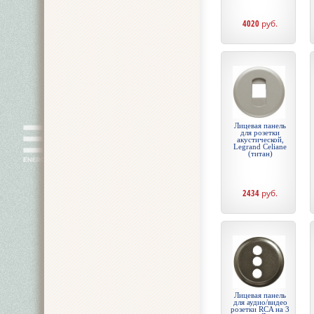
4020
руб.
Лицевая панель
для розетки
акустической,
Legrand Celiane
(титан)
2434
руб.
Лицевая панель
для аудио/видео
розетки RCA на 3