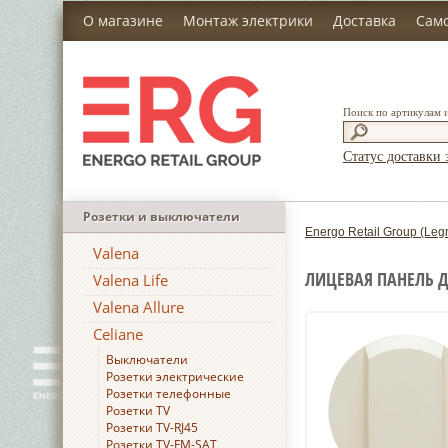
О магазине
Монтаж электрики
Доставка
Сам
Поиск по артикулам 
Статус доставки 
Розетки и выключатели
Energo Retail Group (Leg
Valena
ЛИЦЕВАЯ ПАНЕЛЬ Д
Valena Life
Valena Allure
Celiane
Выключатели
Розетки электрические
Розетки телефонные
Розетки TV
Розетки TV-RJ45
Розетки TV-FM-SAT