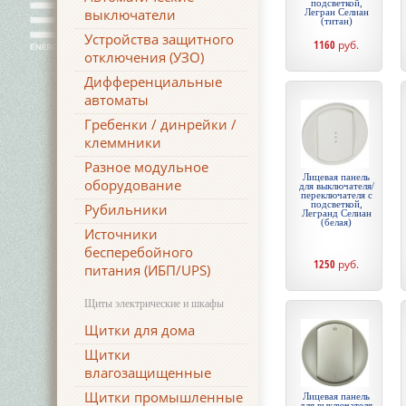
подсветкой,
выключатели
Легран Селиан
(титан)
Устройства защитного
1160
руб.
отключения (УЗО)
Дифференциальные
автоматы
Гребенки / динрейки /
клеммники
Разное модульное
Лицевая панель
оборудование
для выключателя/
переключателя с
подсветкой,
Рубильники
Легранд Селиан
(белая)
Источники
бесперебойного
1250
руб.
питания (ИБП/UPS)
Щиты электрические и шкафы
Щитки для дома
Щитки
влагозащищенные
Щитки промышленные
Лицевая панель
для выключателя