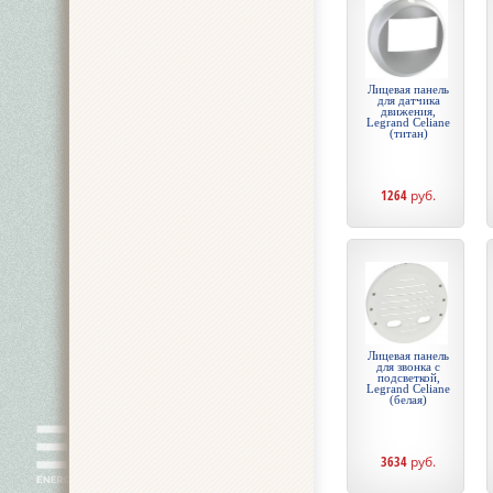
Лицевая панель
для датчика
движения,
Legrand Celiane
(титан)
1264
руб.
Лицевая панель
для звонка с
подсветкой,
Legrand Celiane
(белая)
3634
руб.