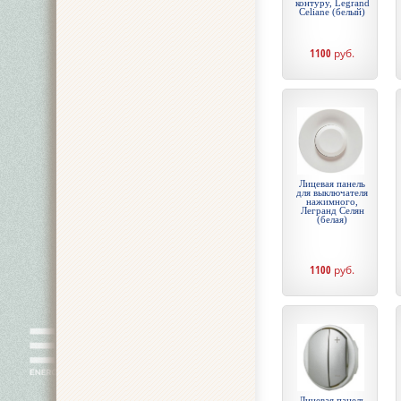
контуру, Legrand
Celiane (белый)
1100
руб.
Лицевая панель
для выключателя
нажимного,
Легранд Селян
(белая)
1100
руб.
Лицевая панель