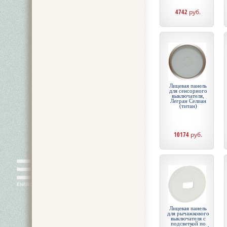
4742
руб.
Лицевая панель
для сенсорного
выключателя,
Легран Селиан
(титан)
10174
руб.
Лицевая панель
для рычажкового
выключателя с
подсветкой по