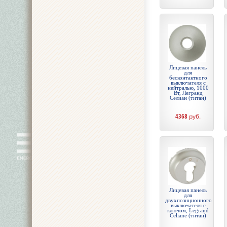
Лицевая панель
для
бесконтактного
выключателя с
нейтралью, 1000
Вт, Легранд
Селиан (титан)
4368
руб.
Лицевая панель
для
двухпозиционного
выключателя с
ключом, Legrand
Celiane (титан)