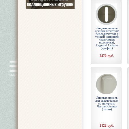
Лицевая панель
для выключателя/
переключателя с
тонкой клавишей
(контурная
подсветка),
Legrand Celiane
(графит)
2470
руб.
Лицевая панель
для выключателя
со шнурком,
Легран Селиан
(титан)
2122
руб.