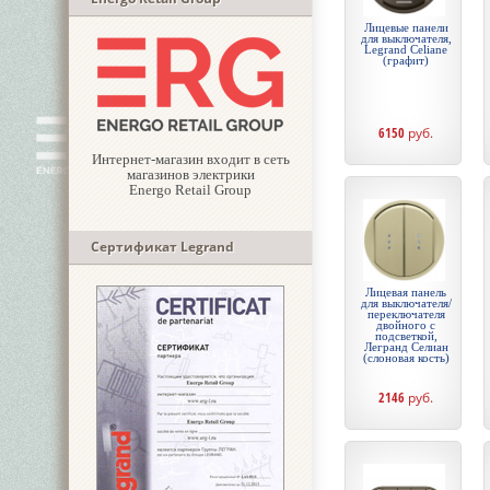
Лицевые панели
для выключателя,
Legrand Celiane
(графит)
6150
руб.
Интернет-магазин входит в сеть
магазинов электрики
Energo Retail Group
Сертификат Legrand
Лицевая панель
для выключателя/
переключателя
двойного с
подсветкой,
Легранд Селиан
(слоновая кость)
2146
руб.