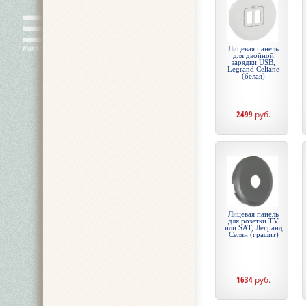
Лицевая панель
для двойной
зарядки USB,
Legrand Celiane
(белая)
2499
руб.
Лицевая панель
для розетки TV
или SAT, Легранд
Селян (графит)
1634
руб.