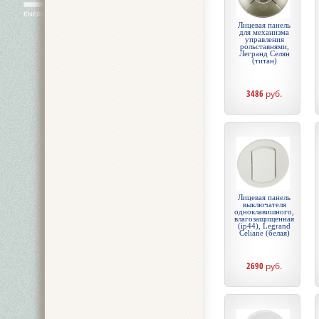
Лицевая панель
для механизма
управления
рольставнями,
Легранд Селян
(титан)
3486
руб.
Лицевая панель
выключателя
одноклавишного,
влагозащищенная
(ip44), Legrand
Celiane (белая)
2690
руб.