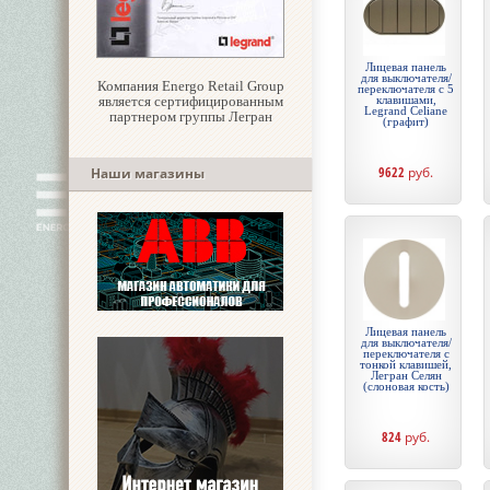
Лицевая панель
для выключателя/
Компания Energo Retail Group
переключателя с 5
является сертифицированным
клавишами,
Legrand Celiane
партнером группы Легран
(графит)
9622
руб.
Наши магазины
Лицевая панель
для выключателя/
переключателя с
тонкой клавишей,
Легран Селян
(слоновая кость)
824
руб.