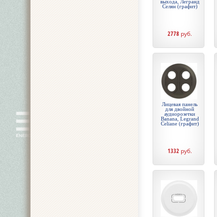
выхода, Легранд
Селян (графит)
2778
руб.
Лицевая панель
для двойной
аудиорозетки
Banana, Legrand
Celiane (графит)
1332
руб.