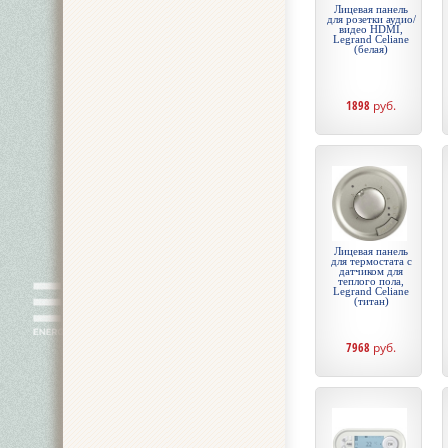
Лицевая панель
для розетки аудио/
видео HDMI,
Legrand Celiane
(белая)
1898
руб.
Лицевая панель
для термостата с
датчиком для
теплого пола,
Legrand Celiane
(титан)
7968
руб.