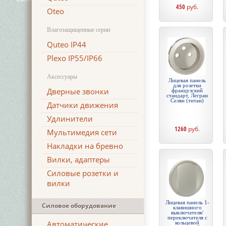
450
руб.
Oteo
Влагозащищенные серии
Quteo IP44
Plexo IP55/IP66
Аксессуары
Лицевая панель
для розетки
Дверные звонки
французский
стандарт, Легран
Селян (титан)
Датчики движения
Удлинители
1260
руб.
Мультимедия сети
Накладки на бревно
Вилки, адаптеры
Силовые розетки и
вилки
Лицевая панель 1-
Силовое оборудование
клавишного
выключателя/
переключателя с
Автоматические
кольцевой