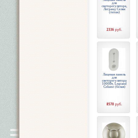
для
светорегулятора,
Легранд Селян
(титан)
2336
руб.
Лицевая панель
для
светорегулятора
1000Вт, Legrand
Celiane (белая)
8570
руб.