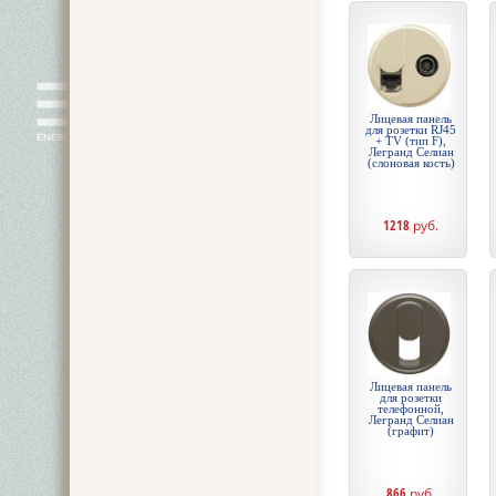
Лицевая панель
для розетки RJ45
+ TV (тип F),
Легранд Селиан
(слоновая кость)
1218
руб.
Лицевая панель
для розетки
телефонной,
Легранд Селиан
(графит)
866
руб.