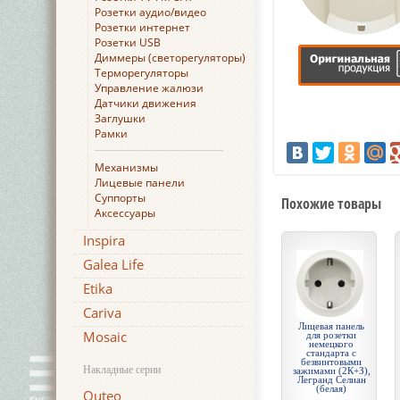
Розетки аудио/видео
Розетки интернет
Розетки USB
Диммеры (светорегуляторы)
Терморегуляторы
Управление жалюзи
Датчики движения
Заглушки
Рамки
Механизмы
Лицевые панели
Суппорты
Похожие товары
Аксессуары
Inspira
Galea Life
Etika
Cariva
Лицевая панель
Mosaic
для розетки
немецкого
стандарта с
безвинтовыми
Накладные серии
зажимами (2К+З),
Легранд Селиан
(белая)
Quteo