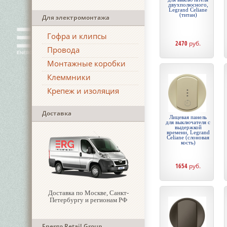
двухполюсного,
Legrand Celiane
(титан)
Для электромонтажа
Гофра и клипсы
2470
руб.
Провода
Монтажные коробки
Клеммники
Крепеж и изоляция
Доставка
Лицевая панель
для выключателя с
выдержкой
времени, Legrand
Celiane (слоновая
кость)
1654
руб.
Доставка по Москве, Санкт-
Петербургу и регионам РФ
Energo Retail Group