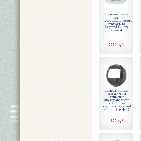
Лицевая панель
для
программируемого
термостата,
Legrand Celiane
(белая)
2164
руб.
Лицевая панель
для датчика
движения
двухпроводного
250 Вт, без
нейтрали, Legrand
Celiane (графит)
1600
руб.