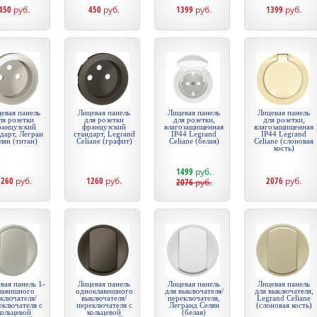
450
руб.
450
руб.
1399
руб.
1399
руб.
евая панель
Лицевая панель
Лицевая панель
Лицевая панель
ля розетки
для розетки
для розетки,
для розетки,
ранцузский
французский
влагозащищенная
влагозащищенная
дарт, Легран
стандарт, Legrand
IP44 Legrand
IP44 Legrand
лян (титан)
Celiane (графит)
Celiane (белая)
Celiane (слоновая
кость)
1499
руб.
1260
руб.
1260
руб.
2076
руб.
2076
руб.
вая панель 1-
Лицевая панель
Лицевая панель
Лицевая панель
лавишного
одноклавишного
для выключателя/
для выключателя,
ключателя/
выключателя/
переключателя,
Legrand Celiane
еключателя с
переключателя с
Легранд Селян
(слоновая кость)
кольцевой
кольцевой
(белая)