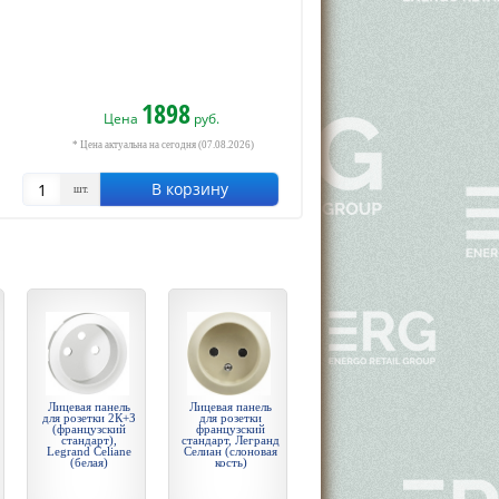
1898
Цена
руб.
* Цена актуальна на сегодня (07.08.2026)
В корзину
шт.
Лицевая панель
Лицевая панель
для розетки 2К+З
для розетки
(французский
французский
стандарт),
стандарт, Легранд
Legrand Celiane
Селиан (слоновая
(белая)
кость)