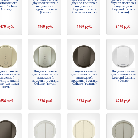
хполюсного,
двухполюсного с
двухполюсного с
двухполюсного с
rand Celiane
индикацией,
индикацией,
индикацией,
(титан)
Legrand Celiane
Legrand Celiane
Legrand Celiane
(белая)
(слоновая кость)
(титан)
2470
руб.
1960
руб.
1960
руб.
2470
руб.
евая панель
Лицевая панель
Лицевая панель
Лицевые панели
выключателя с
для выключателя с
для выключателя с
для выключателя,
ыдержкой
выдержкой
выдержкой
Legrand Celiane
ени, Legrand
времени, Legrand
времени, Legrand
(белая)
ane (слоновая
Celiane (титан)
Celiane (графит)
кость)
1654
руб.
3234
руб.
3234
руб.
4248
руб.