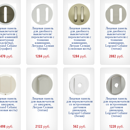
евая панель
Лицевая панель
Лицевая панель
Лицевая панель
выключателя/
для двойного
для двойного
для двойного
еключателя с
выключателя/
выключателя/
выключателя/
кой клавишей
переключателя с
переключателя с
переключателя с
контурная
тонкими
тонкими
тонкими
одсветка),
клавишами,
клавишами,
клавишами,
rand Celiane
Легранд Селиан
Легран Селиан
Legrand Celiane
(графит)
(белая)
(слоновая кость)
(титан)
2470
руб.
1284
руб.
1284
руб.
2082
руб.
евая панель
Лицевая панель
Лицевая панель
Лицевая панель
 выключателя
для выключателя
для переключателя
для переключателя
о шнурком,
со шнурком,
со встроенным
со встроенным
rand Celiane
Легран Селиан
датчиком
датчиком
оновая кость)
(титан)
движения,
движения,
Legrand Celiane
Legrand Celiane
(белая)
(титан)
1498
руб.
2122
руб.
562
руб.
1220
руб.