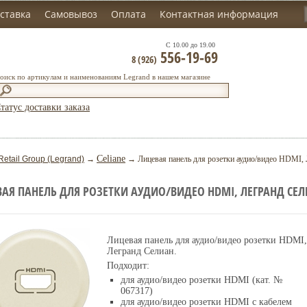
ставка
Самовывоз
Оплата
Контактная информация
С 10.00 до 19.00
556-19-69
8 (926)
оиск по артикулам и наименованиям Legrand в нашем магазине
татус доставки заказа
Celiane
Retail Group (Legrand)
→
→ Лицевая панель для розетки аудио/видео HDMI, Л
АЯ ПАНЕЛЬ ДЛЯ РОЗЕТКИ АУДИО/ВИДЕО HDMI, ЛЕГРАНД СЕЛ
Лицевая панель для аудио/видео розетки HDMI,
Легранд Селиан.
Подходит:
для аудио/видео розетки HDMI (кат. №
067317)
для аудио/видео розетки HDMI c кабелем