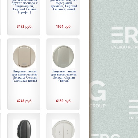
двухполюсного с
выдержкой
индикацией,
времени, Legrand
Legrand Celiane
Celiane (белая)
(графит)
3472
руб.
1654
руб.
Лицевые панели
Лицевые панели
для выключателя,
для выключателя,
Легранд Селиан
Легран Селиан
(слоновая кость)
(титан)
4248
руб.
6150
руб.