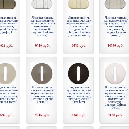
евая панель
Лицевая панель
Лицевая панель
Лицевая панель
выключателя/
для выключателя/
для выключателя/
для выключателя/
ключателя с 5
переключателя с 5
переключателя с 5
переключателя с 5
лавишами,
клавишами и
клавишами и
клавишами и
rand Celiane
подсветкой,
подсветкой,
подсветкой,
(графит)
Legrand Celiane
Легранд Селиан
Легран Селиан
(белая)
(слоновая кость)
(титан)
9622
руб.
6416
руб.
6416
руб.
14190
руб.
евая панель
Лицевая панель
Лицевая панель
Лицевая панель
выключателя/
для выключателя/
для выключателя/
для выключателя/
еключателя с
переключателя с
переключателя с
переключателя с
ой клавишей,
тонкой клавишей,
тонкой клавишей,
тонкой клавишей
гран Селян
Legrand Celiane
Легран Селиан
(контурная
оновая кость)
(титан)
(графит)
подсветка),
Legrand Celiane
(белая)
824
руб.
1346
руб.
1346
руб.
1618
руб.