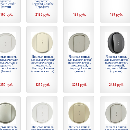
одсветкой,
подсветкой,
гран Селиан
Legrand Celiane
(титан)
(графит)
1160
руб.
2190
руб.
199
руб.
199
руб.
евая панель
Лицевая панель
Лицевая панель
Лицевая панель
выключателя/
для выключателя/
для выключателя/
для выключателя/
еключателя с
переключателя с
переключателя с
переключателя с
одсветкой,
подсветкой,
подсветкой,
подсветкой,
ранд Селиан
Легранд Селиан
Легранд Селиан
Legrand Celiane
(белая)
(слоновая кость)
(титан)
(графит)
1250
руб.
1250
руб.
3234
руб.
2434
руб.
евая панель
Лицевая панель
Лицевая панель
Лицевая панель
 выключателя
для выключателя
для выключателя
для выключателя