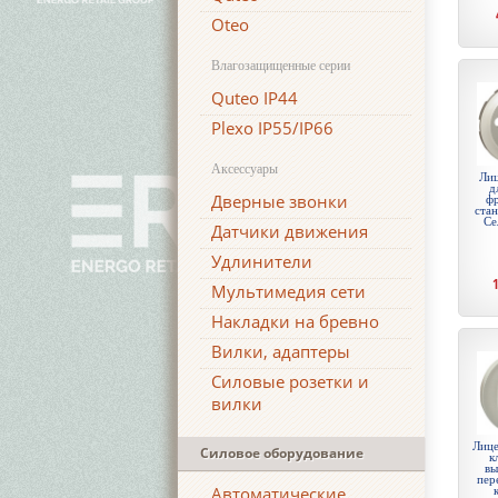
Oteo
Влагозащищенные серии
Quteo IP44
Plexo IP55/IP66
Аксессуары
Лиц
д
Дверные звонки
ф
стан
Се
Датчики движения
Удлинители
Мультимедия сети
Накладки на бревно
Вилки, адаптеры
Силовые розетки и
вилки
Лице
Силовое оборудование
к
вы
пер
Автоматические