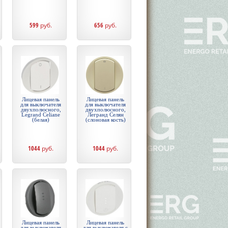
599
руб.
656
руб.
Лицевая панель
Лицевая панель
для выключателя
для выключателя
двухполюсного,
двухполюсного,
Legrand Celiane
Легранд Селян
(белая)
(слоновая кость)
1044
руб.
1044
руб.
Лицевая панель
Лицевая панель
для выключателя
для выключателя с