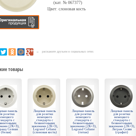
(кат. № 067377)
Цвет: слоновая кость
← расскажите друзьям в социальных сетях
жие товары
евая панель
Лицевая панель
Лицевая панель
Лицевая панель
ля розетки
для розетки
для розетки
для розетки
немецкого
немецкого
немецкого
немецкого
тандарта с
стандарта с
стандарта с
стандарта с
звинтовыми
безвинтовыми
безвинтовыми
безвинтовыми
мами (2К+З),
зажимами (2К+З),
зажимами (2К+З),
зажимами (2К+З),
ранд Селиан
Legrand Celiane
Legrand Celiane
Легран Селян
(белая)
(слоновая кость)
(титан)
(графит)