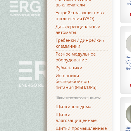
п
выключатели
Ле
Устройства защитного
отключения (УЗО)
Дифференциальные
автоматы
Гребенки / динрейки /
клеммники
Разное модульное
Лиц
оборудование
для 
пер
п
Рубильники
Лег
Источники
бесперебойного
питания (ИБП/UPS)
Щиты электрические и шкафы
Щитки для дома
Щитки
влагозащищенные
Щитки промышленные
Лиц
для