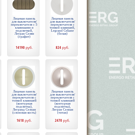
Лицевая панель
Лицевая панель
для выключателя/
для выключателя/
переключателя с 5
переключателя с
клавишами и
тонкой клавишей,
подсветкой,
Legrand Celiane
Легран Селян
(белая)
(графит)
14190
руб.
824
руб.
Лицевая панель
Лицевая панель
для выключателя/
для выключателя/
переключателя с
переключателя с
тонкой клавишей
тонкой клавишей
(контурная
(контурная
подсветка),
подсветка),
Легранд Селиан
Легран Селиан
(слоновая кость)
(титан)
1618
руб.
2470
руб.