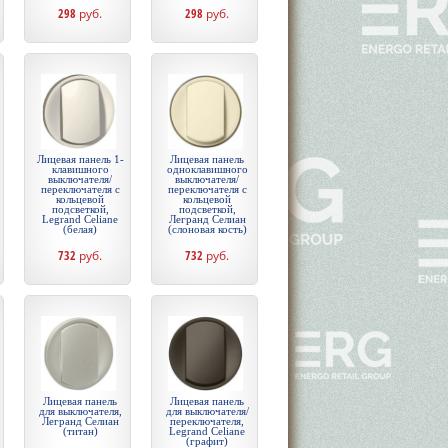
298
руб.
298
руб.
Лицевая панель 1-
Лицевая панель
клавишного
одноклавишного
выключателя/
выключателя/
переключателя с
переключателя с
кольцевой
кольцевой
подсветкой,
подсветкой,
Legrand Celiane
Легранд Селиан
(белая)
(слоновая кость)
732
руб.
732
руб.
Лицевая панель
Лицевая панель
для выключателя,
для выключателя/
Легранд Селиан
переключателя,
(титан)
Legrand Celiane
(графит)