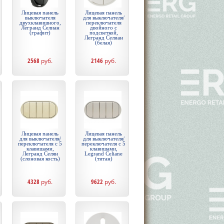
Лицевая панель
Лицевая панель
выключателя
для выключателя/
двухклавишного,
переключателя
Легранд Селиан
двойного с
(графит)
подсветкой,
Легранд Селиан
(белая)
2568
руб.
2146
руб.
Лицевая панель
Лицевая панель
для выключателя/
для выключателя/
переключателя с 5
переключателя с 5
клавишами,
клавишами,
Легранд Селян
Legrand Celiane
(слоновая кость)
(титан)
4328
руб.
9622
руб.