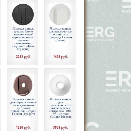
Лицевая панель
Лицевая панель
для двойного
для выключателя
выключателя/
со шнурком,
переключателя с
Легранд Селиан
тонкими
(белая)
клавишами,
Legrand Celiane
(графит)
2082
руб.
1498
руб.
Лицевая панель
Лицевая панель
для переключателя
для
со встроенным
бесконтактного
датчиком
выключателя с
движения, Легран
нейтралью, 1000
Селиан (графит)
Вт, Legrand
Celiane (белая)
1220
руб.
3058
руб.