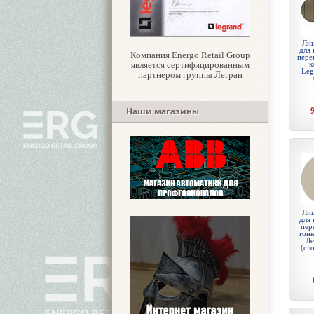
Лиц
для 
Компания Energo Retail Group
пере
является сертифицированным
к
Leg
партнером группы Легран
Наши магазины
Лиц
для 
пер
тонк
Ле
(сл