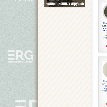
Лиц
для 
пер
тон
(
п
Leg
Лиц
для
с
Leg
(сл