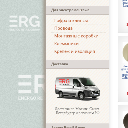
дву
Leg
Для электромонтажа
Гофра и клипсы
Провода
Монтажные коробки
Клеммники
Крепеж и изоляция
Доставка
Лиц
для 
в
врем
Celi
Доставка по Москве, Санкт-
Петербургу и регионам РФ
Energo Retail Group