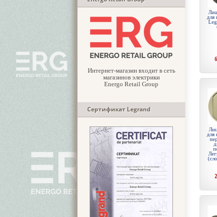
Лиц
для 
Leg
Интернет-магазин входит в сеть
магазинов электрики
Energo Retail Group
Сертификат Legrand
Лиц
для 
пе
д
п
Лег
(сл