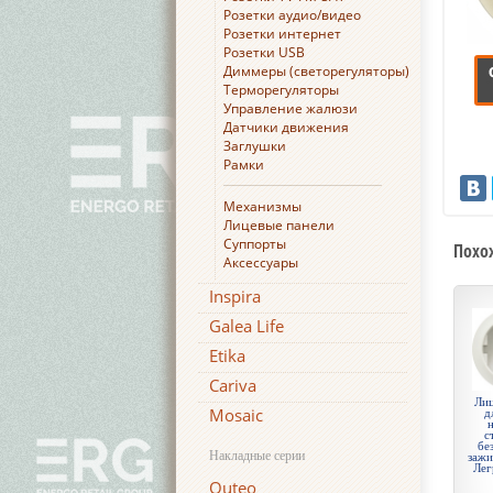
Розетки аудио/видео
Розетки интернет
Розетки USB
Диммеры (светорегуляторы)
Терморегуляторы
Управление жалюзи
Датчики движения
Заглушки
Рамки
Механизмы
Лицевые панели
Суппорты
Похо
Аксессуары
Inspira
Galea Life
Etika
Cariva
Лиц
Mosaic
д
с
бе
Накладные серии
зажи
Лег
Quteo