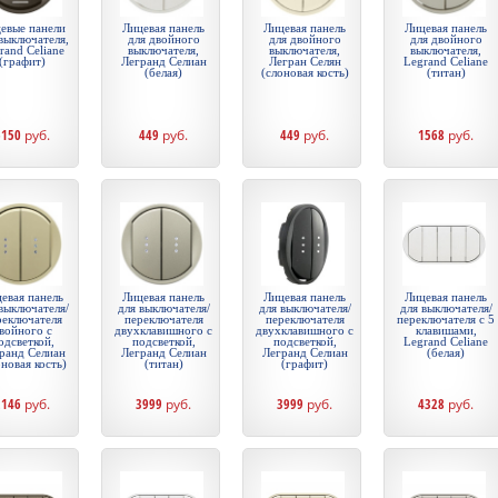
евые панели
Лицевая панель
Лицевая панель
Лицевая панель
выключателя,
для двойного
для двойного
для двойного
rand Celiane
выключателя,
выключателя,
выключателя,
(графит)
Легранд Селиан
Легран Селян
Legrand Celiane
(белая)
(слоновая кость)
(титан)
6150
руб.
449
руб.
449
руб.
1568
руб.
евая панель
Лицевая панель
Лицевая панель
Лицевая панель
выключателя/
для выключателя/
для выключателя/
для выключателя/
реключателя
переключателя
переключателя
переключателя с 5
войного с
двухклавишного с
двухклавишного с
клавишами,
одсветкой,
подсветкой,
подсветкой,
Legrand Celiane
ранд Селиан
Легранд Селиан
Легранд Селиан
(белая)
оновая кость)
(титан)
(графит)
2146
руб.
3999
руб.
3999
руб.
4328
руб.