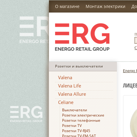
О магазине
Монтаж электрики
До
П
С
Розетки и выключатели
Energo 
Valena
ЛИЦЕВ
Valena Life
Valena Allure
Celiane
Выключатели
Розетки электрические
Розетки телефонные
Розетки TV
Розетки TV-RJ45
Розетки TV-FM-SAT