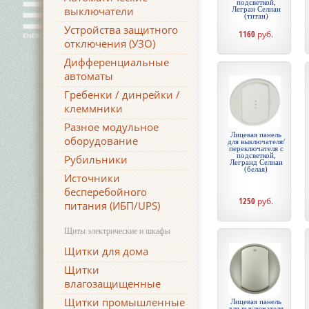
подсветкой,
выключатели
Легран Селиан
(титан)
Устройства защитного
1160
руб.
отключения (УЗО)
Дифференциальные
автоматы
Гребенки / динрейки /
клеммники
Разное модульное
Лицевая панель
оборудование
для выключателя/
переключателя с
подсветкой,
Рубильники
Легранд Селиан
(белая)
Источники
бесперебойного
1250
руб.
питания (ИБП/UPS)
Щиты электрические и шкафы
Щитки для дома
Щитки
влагозащищенные
Щитки промышленные
Лицевая панель
для выключателя