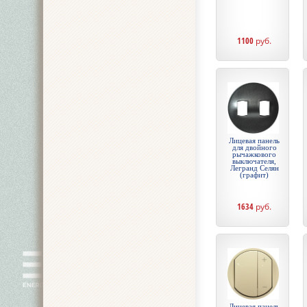
1100
руб.
Лицевая панель
для двойного
рычажкового
выключателя,
Легранд Селян
(графит)
1634
руб.
Лицевая панель