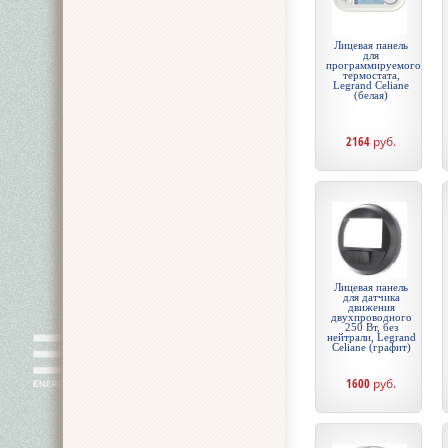
Лицевая панель
для
программируемого
термостата,
Legrand Celiane
(белая)
2164
руб.
Лицевая панель
для датчика
движения
двухпроводного
250 Вт, без
нейтрали, Legrand
Celiane (графит)
1600
руб.