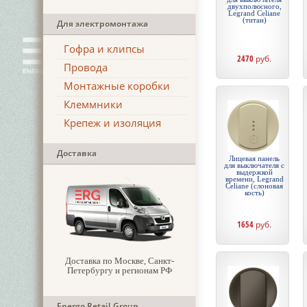
двухполюсного,
Legrand Celiane
(титан)
Для электромонтажа
Гофра и клипсы
2470
руб.
Провода
Монтажные коробки
Клеммники
Крепеж и изоляция
Доставка
Лицевая панель
для выключателя с
выдержкой
времени, Legrand
Celiane (слоновая
кость)
1654
руб.
Доставка по Москве, Санкт-
Петербургу и регионам РФ
Energo Retail Group