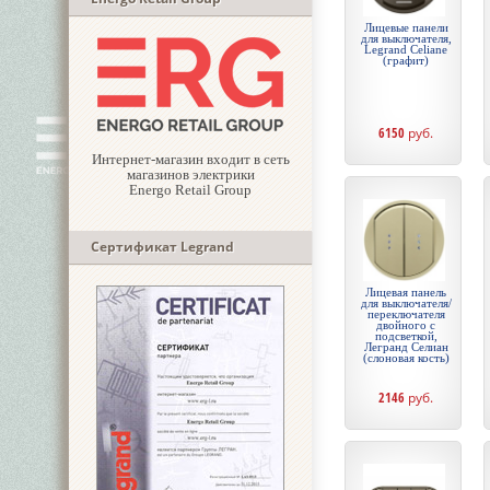
Лицевые панели
для выключателя,
Legrand Celiane
(графит)
6150
руб.
Интернет-магазин входит в сеть
магазинов электрики
Energo Retail Group
Сертификат Legrand
Лицевая панель
для выключателя/
переключателя
двойного с
подсветкой,
Легранд Селиан
(слоновая кость)
2146
руб.