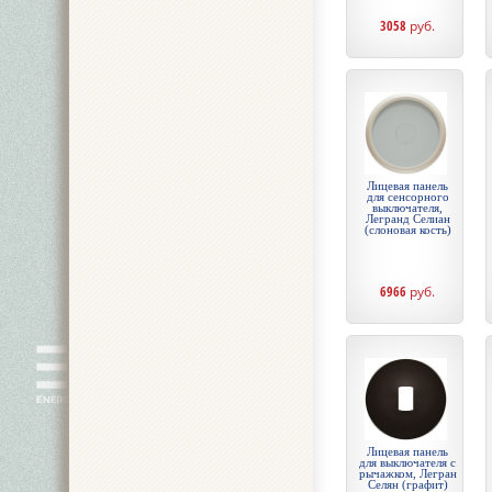
3058
руб.
Лицевая панель
для сенсорного
выключателя,
Легранд Селиан
(слоновая кость)
6966
руб.
Лицевая панель
для выключателя с
рычажком, Легран
Селян (графит)