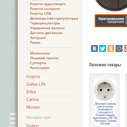
Розетки аудио/видео
Розетки интернет
Розетки USB
Диммеры (светорегуляторы)
Терморегуляторы
Управление жалюзи
Датчики движения
Заглушки
Рамки
Механизмы
Лицевые панели
Суппорты
Похожие товары
Аксессуары
Inspira
Galea Life
Etika
Cariva
Лицевая панель
Mosaic
для розетки
немецкого
стандарта с
безвинтовыми
Накладные серии
зажимами (2К+З),
Легранд Селиан
(белая)
Quteo