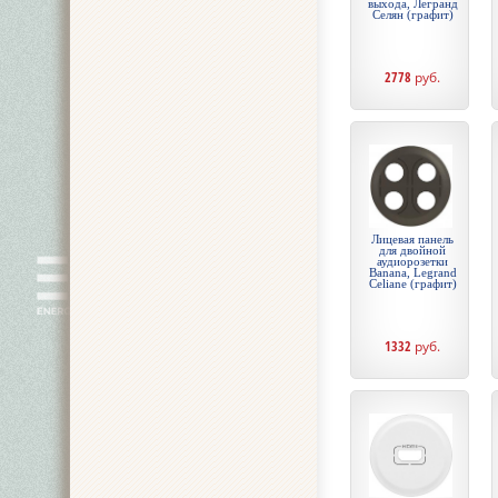
выхода, Легранд
Селян (графит)
2778
руб.
Лицевая панель
для двойной
аудиорозетки
Banana, Legrand
Celiane (графит)
1332
руб.