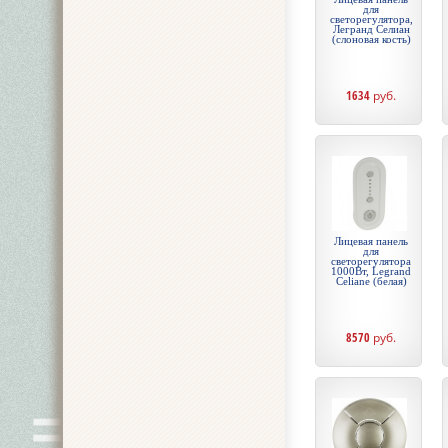
для
светорегулятора,
Легранд Селиан
(слоновая кость)
1634
руб.
Лицевая панель
для
светорегулятора
1000Вт, Legrand
Celiane (белая)
8570
руб.