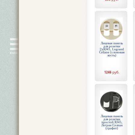
Лицевая панель
для розетки
2хRJ45, Legrand
Celiane (слоновая
кость)
1246
руб.
Лицевая панель
для розетки
простой RJ45,
Легран Селиан
(графит)