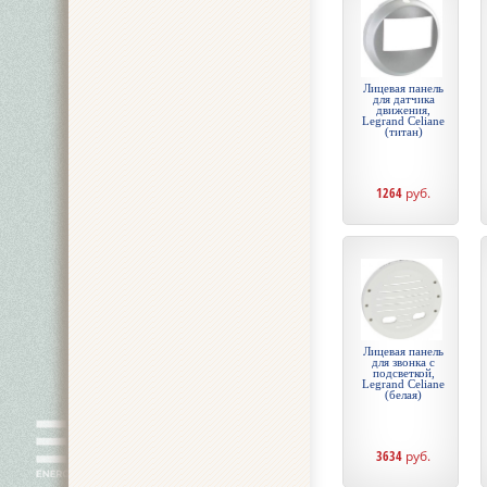
Лицевая панель
для датчика
движения,
Legrand Celiane
(титан)
1264
руб.
Лицевая панель
для звонка с
подсветкой,
Legrand Celiane
(белая)
3634
руб.