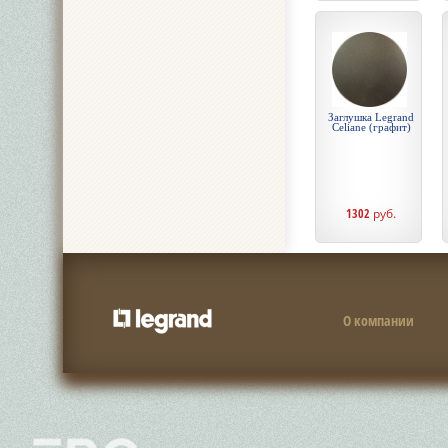
Заглушка Legrand
Celiane (графит)
1302
руб.
О компании