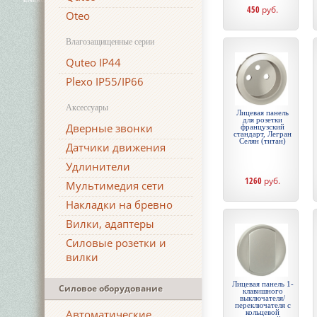
450
руб.
Oteo
Влагозащищенные серии
Quteo IP44
Plexo IP55/IP66
Аксессуары
Лицевая панель
для розетки
Дверные звонки
французский
стандарт, Легран
Селян (титан)
Датчики движения
Удлинители
1260
руб.
Мультимедия сети
Накладки на бревно
Вилки, адаптеры
Силовые розетки и
вилки
Лицевая панель 1-
Силовое оборудование
клавишного
выключателя/
переключателя с
Автоматические
кольцевой