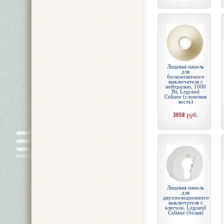
Лицевая панель
для
бесконтактного
выключателя с
нейтралью, 1000
Вт, Legrand
Celiane (слоновая
кость)
3058
руб.
Лицевая панель
для
двухпозиционного
выключателя с
ключом, Legrand
Celiane (белая)