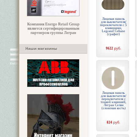
Лицевая панель
для выключателя/
Компания Energo Retail Group
переключателя с 5
является сертифицированным
клавишами,
Legrand Celiane
партнером группы Легран
(графит)
9622
руб.
Наши магазины
Лицевая панель
для выключателя/
переключателя с
тонкой клавишей,
Легран Селян
(слоновая кость)
824
руб.