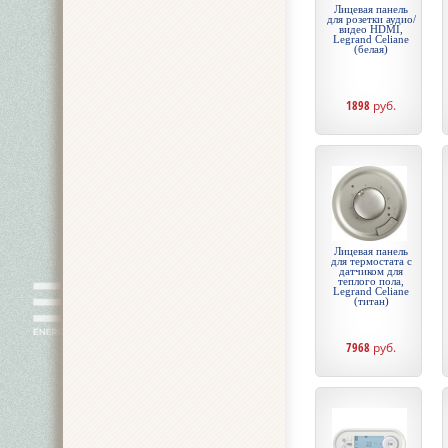
Лицевая панель
для розетки аудио/
видео HDMI,
Legrand Celiane
(белая)
1898
руб.
Лицевая панель
для термостата с
датчиком для
теплого пола,
Legrand Celiane
(титан)
7968
руб.