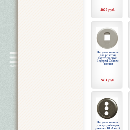
4020
руб.
Лицевая панель
для розетки
акустической,
Legrand Celiane
(титан)
2434
руб.
Лицевая панель
для аудио/видео
розетки RCA на 3