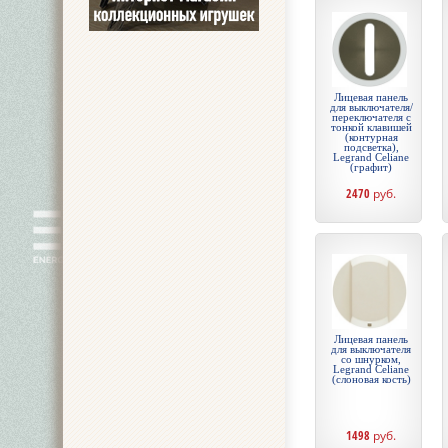
Лицевая панель
для выключателя/
переключателя с
тонкой клавишей
(контурная
подсветка),
Legrand Celiane
(графит)
2470
руб.
Лицевая панель
для выключателя
со шнурком,
Legrand Celiane
(слоновая кость)
1498
руб.