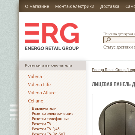
О магазине
Монтаж электрики
Доставка
Сам
Поиск по артикулам 
Статус доставки 
Розетки и выключатели
Energo Retail Group (Leg
Valena
ЛИЦЕВАЯ ПАНЕЛЬ Д
Valena Life
Valena Allure
Celiane
Выключатели
Розетки электрические
Розетки телефонные
Розетки TV
Розетки TV-RJ45
Розетки TV-FM-SAT