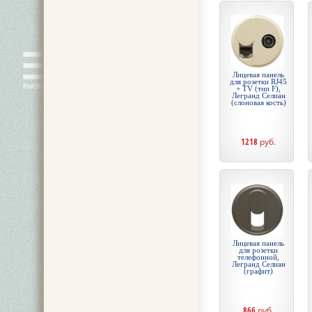
Лицевая панель
для розетки RJ45
+ TV (тип F),
Легранд Селиан
(слоновая кость)
1218
руб.
Лицевая панель
для розетки
телефонной,
Легранд Селиан
(графит)
866
руб.