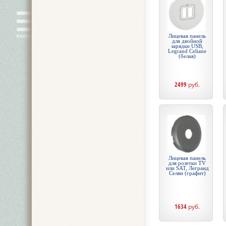
Лицевая панель
для двойной
зарядки USB,
Legrand Celiane
(белая)
2499
руб.
Лицевая панель
для розетки TV
или SAT, Легранд
Селян (графит)
1634
руб.