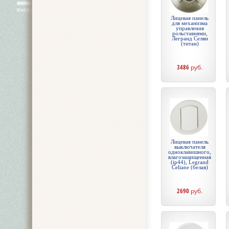
Лицевая панель
для механизма
управления
рольставнями,
Легранд Селян
(титан)
3486
руб.
Лицевая панель
выключателя
одноклавишного,
влагозащищенная
(ip44), Legrand
Celiane (белая)
2690
руб.