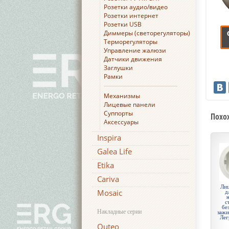
Розетки аудио/видео
Розетки интернет
Розетки USB
Диммеры (светорегуляторы)
Терморегуляторы
Управление жалюзи
Датчики движения
Заглушки
Рамки
Механизмы
Лицевые панели
Суппорты
Похо
Аксессуары
Inspira
Galea Life
Etika
Cariva
Лиц
Mosaic
д
с
бе
Накладные серии
зажи
Лег
Quteo