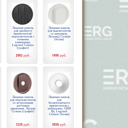
Лицевая панель
Лицевая панель
для двойного
для выключателя
выключателя/
со шнурком,
переключателя с
Легранд Селиан
тонкими
(белая)
клавишами,
Legrand Celiane
(графит)
2082
руб.
1498
руб.
Лицевая панель
Лицевая панель
для переключателя
для
со встроенным
бесконтактного
датчиком
выключателя с
движения, Легран
нейтралью, 1000
Селиан (графит)
Вт, Legrand
Celiane (белая)
1220
руб.
3058
руб.