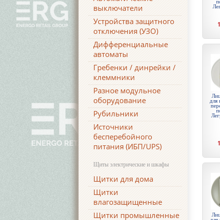
п
выключатели
Ле
Устройства защитного
отключения (УЗО)
Дифференциальные
автоматы
Гребенки / динрейки /
клеммники
Разное модульное
Лиц
оборудование
для 
пер
п
Рубильники
Лег
Источники
бесперебойного
питания (ИБП/UPS)
Щиты электрические и шкафы
Щитки для дома
Щитки
влагозащищенные
Щитки промышленные
Лиц
для