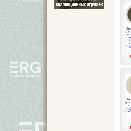
Лиц
для 
пер
тон
(
п
Leg
Лиц
для
с
Leg
(сл