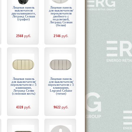
Лицевая панель
Лицевая панель
выключателя
для выключателя/
двухклавишного,
переключателя
Легранд Селиан
двойного с
(графит)
подсветкой,
Легранд Селиан
(белая)
2568
руб.
2146
руб.
Лицевая панель
Лицевая панель
для выключателя/
для выключателя/
переключателя с 5
переключателя с 5
клавишами,
клавишами,
Легранд Селян
Legrand Celiane
(слоновая кость)
(титан)
4328
руб.
9622
руб.