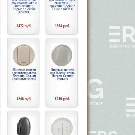
двухполюсного с
выдержкой
индикацией,
времени, Legrand
Legrand Celiane
Celiane (белая)
(графит)
3472
руб.
1654
руб.
Лицевые панели
Лицевые панели
для выключателя,
для выключателя,
Легранд Селиан
Легран Селиан
(слоновая кость)
(титан)
4248
руб.
6150
руб.