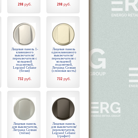
298
руб.
298
руб.
Лицевая панель 1-
Лицевая панель
клавишного
одноклавишного
выключателя/
выключателя/
переключателя с
переключателя с
кольцевой
кольцевой
подсветкой,
подсветкой,
Legrand Celiane
Легранд Селиан
(белая)
(слоновая кость)
732
руб.
732
руб.
Лицевая панель
Лицевая панель
для выключателя,
для выключателя/
Легранд Селиан
переключателя,
(титан)
Legrand Celiane
(графит)