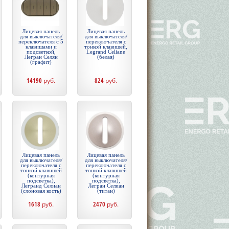
Лицевая панель
Лицевая панель
для выключателя/
для выключателя/
переключателя с 5
переключателя с
клавишами и
тонкой клавишей,
подсветкой,
Legrand Celiane
Легран Селян
(белая)
(графит)
14190
руб.
824
руб.
Лицевая панель
Лицевая панель
для выключателя/
для выключателя/
переключателя с
переключателя с
тонкой клавишей
тонкой клавишей
(контурная
(контурная
подсветка),
подсветка),
Легранд Селиан
Легран Селиан
(слоновая кость)
(титан)
1618
руб.
2470
руб.