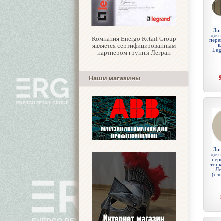
Лиц
для 
Компания Energo Retail Group
пере
является сертифицированным
к
Leg
партнером группы Легран
Наши магазины
Лиц
для 
пер
тонк
Ле
(сл