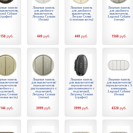
евые панели
Лицевая панель
Лицевая панель
Лицевая панель
выключателя,
для двойного
для двойного
для двойного
rand Celiane
выключателя,
выключателя,
выключателя,
(графит)
Легранд Селиан
Легран Селян
Legrand Celiane
(белая)
(слоновая кость)
(титан)
6150
руб.
449
руб.
449
руб.
1568
руб.
евая панель
Лицевая панель
Лицевая панель
Лицевая панель
выключателя/
для выключателя/
для выключателя/
для выключателя/
реключателя
переключателя
переключателя
переключателя с 5
войного с
двухклавишного с
двухклавишного с
клавишами,
одсветкой,
подсветкой,
подсветкой,
Legrand Celiane
ранд Селиан
Легранд Селиан
Легранд Селиан
(белая)
оновая кость)
(титан)
(графит)
2146
руб.
3999
руб.
3999
руб.
4328
руб.