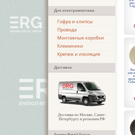
дву
Leg
Для электромонтажа
Гофра и клипсы
Провода
Монтажные коробки
Клеммники
Крепеж и изоляция
Доставка
Лиц
для 
в
врем
Celi
Доставка по Москве, Санкт-
Петербургу и регионам РФ
Energo Retail Group