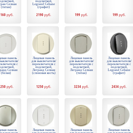
одсветкой,
подсветкой,
гран Селиан
Legrand Celiane
(титан)
(графит)
1160
руб.
2190
руб.
199
руб.
199
руб.
евая панель
Лицевая панель
Лицевая панель
Лицевая панель
выключателя/
для выключателя/
для выключателя/
для выключателя/
еключателя с
переключателя с
переключателя с
переключателя с
одсветкой,
подсветкой,
подсветкой,
подсветкой,
ранд Селиан
Легранд Селиан
Легранд Селиан
Legrand Celiane
(белая)
(слоновая кость)
(титан)
(графит)
1250
руб.
1250
руб.
3234
руб.
2434
руб.
евая панель
Лицевая панель
Лицевая панель
Лицевая панель
 выключателя
для выключателя
для выключателя
для выключателя