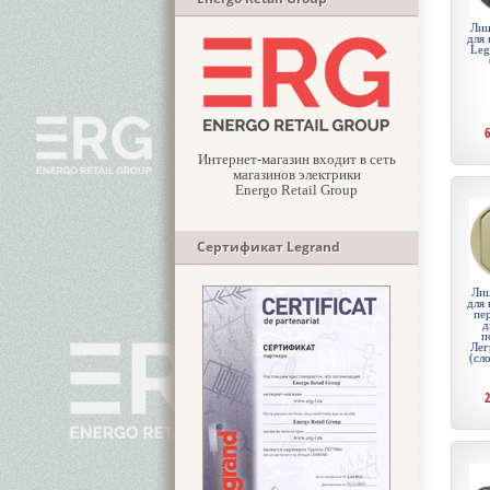
Лиц
для 
Leg
Интернет-магазин входит в сеть
магазинов электрики
Energo Retail Group
Сертификат Legrand
Лиц
для 
пе
д
п
Лег
(сл