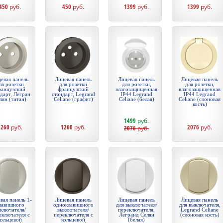
450
руб.
450
руб.
1399
руб.
1399
руб.
евая панель
Лицевая панель
Лицевая панель
Лицевая панель
ля розетки
для розетки
для розетки,
для розетки,
ранцузский
французский
влагозащищенная
влагозащищенная
дарт, Легран
стандарт, Legrand
IP44 Legrand
IP44 Legrand
лян (титан)
Celiane (графит)
Celiane (белая)
Celiane (слоновая
кость)
1499
руб.
1260
руб.
1260
руб.
2076
руб.
2076
руб.
вая панель 1-
Лицевая панель
Лицевая панель
Лицевая панель
лавишного
одноклавишного
для выключателя/
для выключателя,
ключателя/
выключателя/
переключателя,
Legrand Celiane
еключателя с
переключателя с
Легранд Селян
(слоновая кость)
кольцевой
кольцевой
(белая)