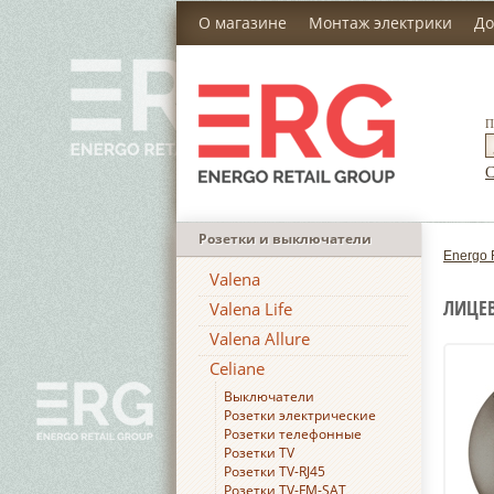
О магазине
Монтаж электрики
До
П
С
Розетки и выключатели
Energo 
Valena
ЛИЦЕВ
Valena Life
Valena Allure
Celiane
Выключатели
Розетки электрические
Розетки телефонные
Розетки TV
Розетки TV-RJ45
Розетки TV-FM-SAT