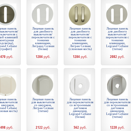
евая панель
Лицевая панель
Лицевая панель
Лицевая панель
выключателя/
для двойного
для двойного
для двойного
еключателя с
выключателя/
выключателя/
выключателя/
кой клавишей
переключателя с
переключателя с
переключателя с
контурная
тонкими
тонкими
тонкими
одсветка),
клавишами,
клавишами,
клавишами,
rand Celiane
Легранд Селиан
Легран Селиан
Legrand Celiane
(графит)
(белая)
(слоновая кость)
(титан)
2470
руб.
1284
руб.
1284
руб.
2082
руб.
евая панель
Лицевая панель
Лицевая панель
Лицевая панель
 выключателя
для выключателя
для переключателя
для переключателя
о шнурком,
со шнурком,
со встроенным
со встроенным
rand Celiane
Легран Селиан
датчиком
датчиком
оновая кость)
(титан)
движения,
движения,
Legrand Celiane
Legrand Celiane
(белая)
(титан)
1498
руб.
2122
руб.
562
руб.
1220
руб.