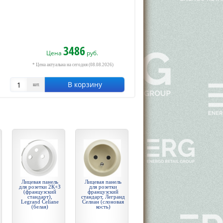
3486
Цена
руб.
* Цена актуальна на сегодня (08.08.2026)
В корзину
шт.
Лицевая панель
Лицевая панель
для розетки 2К+З
для розетки
(французский
французский
стандарт),
стандарт, Легранд
Legrand Celiane
Селиан (слоновая
(белая)
кость)