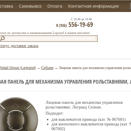
ставка
Самовывоз
Оплата
Контактная информация
С 10.00 до 19.00
556-19-69
8 (926)
оиск по артикулам и наименованиям Legrand в нашем магазине
татус доставки заказа
Celiane
Retail Group (Legrand)
→
→ Лицевая панель для механизма управления рольс
АЯ ПАНЕЛЬ ДЛЯ МЕХАНИЗМА УПРАВЛЕНИЯ РОЛЬСТАВНЯМИ, Л
Лицевая панель для механизма управления
рольставнями, Легранд Селиан.
Подходит:
для выключателя привода (кат. № 067601)
для кнопочного выключателя привода (кат.
067602)