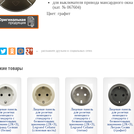
для выключателя привода мансардного окна
(кат. № 067604)
Цвет: графит
← расскажите друзьям в социальных сетях
жие товары
евая панель
Лицевая панель
Лицевая панель
Лицевая панель
ля розетки
для розетки
для розетки
для розетки
немецкого
немецкого
немецкого
немецкого
тандарта с
стандарта с
стандарта с
стандарта с
звинтовыми
безвинтовыми
безвинтовыми
безвинтовыми
мами (2К+З),
зажимами (2К+З),
зажимами (2К+З),
зажимами (2К+З),
ранд Селиан
Legrand Celiane
Legrand Celiane
Легран Селян
(белая)
(слоновая кость)
(титан)
(графит)