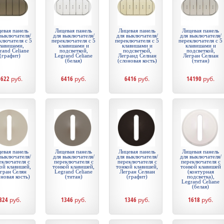
евая панель
Лицевая панель
Лицевая панель
Лицевая панель
выключателя/
для выключателя/
для выключателя/
для выключателя/
ключателя с 5
переключателя с 5
переключателя с 5
переключателя с 5
лавишами,
клавишами и
клавишами и
клавишами и
rand Celiane
подсветкой,
подсветкой,
подсветкой,
(графит)
Legrand Celiane
Легранд Селиан
Легран Селиан
(белая)
(слоновая кость)
(титан)
9622
руб.
6416
руб.
6416
руб.
14190
руб.
евая панель
Лицевая панель
Лицевая панель
Лицевая панель
выключателя/
для выключателя/
для выключателя/
для выключателя/
еключателя с
переключателя с
переключателя с
переключателя с
ой клавишей,
тонкой клавишей,
тонкой клавишей,
тонкой клавишей
гран Селян
Legrand Celiane
Легран Селиан
(контурная
оновая кость)
(титан)
(графит)
подсветка),
Legrand Celiane
(белая)
824
руб.
1346
руб.
1346
руб.
1618
руб.