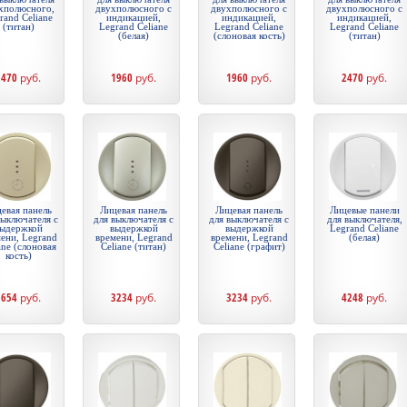
хполюсного,
двухполюсного с
двухполюсного с
двухполюсного с
rand Celiane
индикацией,
индикацией,
индикацией,
(титан)
Legrand Celiane
Legrand Celiane
Legrand Celiane
(белая)
(слоновая кость)
(титан)
2470
руб.
1960
руб.
1960
руб.
2470
руб.
евая панель
Лицевая панель
Лицевая панель
Лицевые панели
выключателя с
для выключателя с
для выключателя с
для выключателя,
ыдержкой
выдержкой
выдержкой
Legrand Celiane
ени, Legrand
времени, Legrand
времени, Legrand
(белая)
ane (слоновая
Celiane (титан)
Celiane (графит)
кость)
1654
руб.
3234
руб.
3234
руб.
4248
руб.