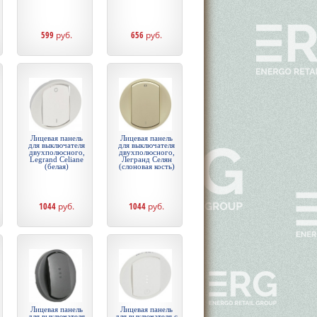
599
руб.
656
руб.
Лицевая панель
Лицевая панель
для выключателя
для выключателя
двухполюсного,
двухполюсного,
Legrand Celiane
Легранд Селян
(белая)
(слоновая кость)
1044
руб.
1044
руб.
Лицевая панель
Лицевая панель
для выключателя
для выключателя с