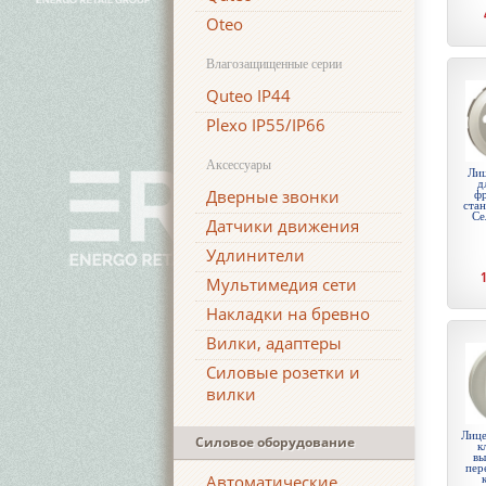
Oteo
Влагозащищенные серии
Quteo IP44
Plexo IP55/IP66
Аксессуары
Лиц
д
Дверные звонки
ф
стан
Се
Датчики движения
Удлинители
Мультимедия сети
Накладки на бревно
Вилки, адаптеры
Силовые розетки и
вилки
Лице
Силовое оборудование
к
вы
пер
Автоматические