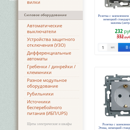
вилки
Силовое оборудование
Розетка с заземлением 
немецкий стандарт
зажимы (антр
Автоматические
232
ру
выключатели
332
руб
Устройства защитного
отключения (УЗО)
В 
шт.
Дифференциальные
автоматы
Гребенки / динрейки /
клеммники
Разное модульное
оборудование
Рубильники
Источники
бесперебойного
питания (ИБП/UPS)
Щиты электрические и шкафы
Розетка с заземлен
Этика, немецкий станд