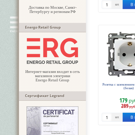
В 
шт.
Доставка по Москве, Санкт-
Петербургу и регионам РФ
Energo Retail Group
Интернет-магазин входит в сеть
магазинов электрики
Energo Retail Group
Розетка с заземлением
(белая)
Сертификат Legrand
179
ру
289
руб
В 
шт.