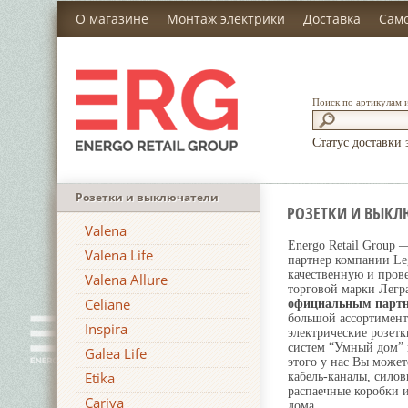
О магазине
Монтаж электрики
Доставка
Сам
Поиск по артикулам 
Статус доставки 
Розетки и выключатели
РОЗЕТКИ И ВЫКЛ
Valena
Energo Retail Group
Valena Life
партнер компании Leg
качественную и пров
Valena Allure
торговой марки Легр
Celiane
официальным парт
большой ассортимент
Inspira
электрические розетк
систем “Умный дом” 
Galea Life
этого у нас Вы может
Etika
кабель-каналы, силов
распаечные коробки 
Cariva
дома.