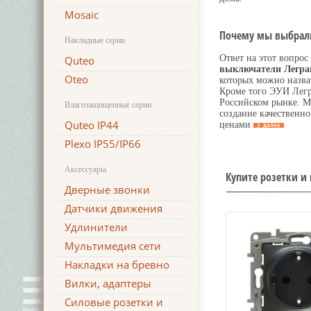
Mosaic
Почему мы выбрали
Накладные серии
Ответ на этот вопрос
Quteo
выключатели Легра
Oteo
которых можно назват
Кроме того ЭУИ Легр
Российском рынке. М
Влагозащищенные серии
создание качественн
Quteo IP44
ценами
Plexo IP55/IP66
Аксессуары
Купите розетки и
Дверные звонки
Датчики движения
Удлинители
Мультимедия сети
Накладки на бревно
Вилки, адаптеры
Силовые розетки и