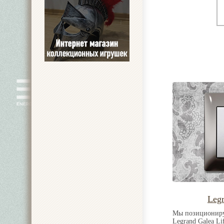
Legr
Мы позициониру
Legrand Galea Li