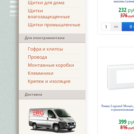
Щитки для дома
зажимы (алюм
232
ру
Щитки
376
влагозащищенные
руб
Щитки промышленные
В 
шт.
Для электромонтажа
Гофра и клипсы
Провода
Монтажные коробки
Клеммники
Крепеж и изоляция
Доставка
Рамка Legrand Mosaic,
горизонтальная 
399
ру
816
руб