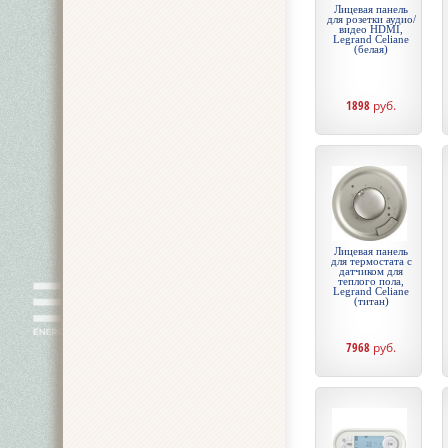
Лицевая панель
для розетки аудио/
видео HDMI,
Legrand Celiane
(белая)
1898
руб.
Лицевая панель
для термостата с
датчиком для
теплого пола,
Legrand Celiane
(титан)
7968
руб.