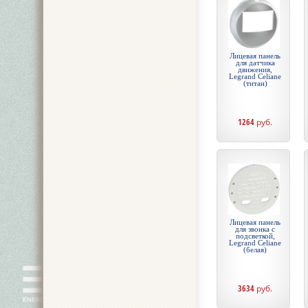
Лицевая панель
для датчика
движения,
Legrand Celiane
(титан)
1264
руб.
Лицевая панель
для звонка с
подсветкой,
Legrand Celiane
(белая)
3634
руб.