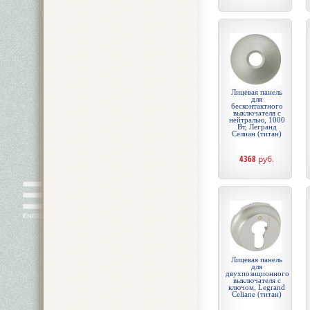
Лицевая панель
для
бесконтактного
выключателя с
нейтралью, 1000
Вт, Легранд
Селиан (титан)
4368
руб.
Лицевая панель
для
двухпозиционного
выключателя с
ключом, Legrand
Celiane (титан)