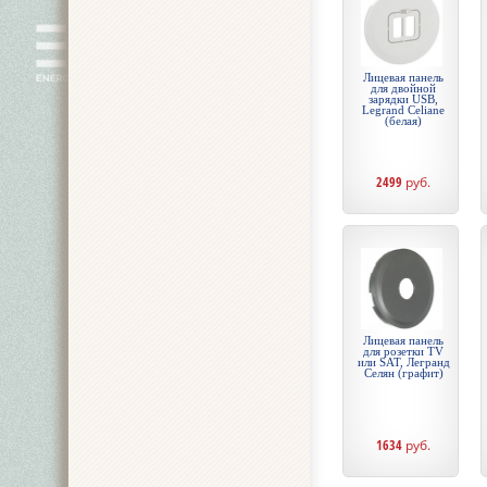
Лицевая панель
для двойной
зарядки USB,
Legrand Celiane
(белая)
2499
руб.
Лицевая панель
для розетки TV
или SAT, Легранд
Селян (графит)
1634
руб.