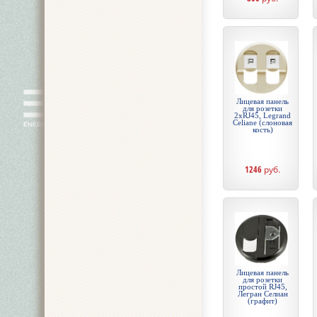
Лицевая панель
для розетки
2хRJ45, Legrand
Celiane (слоновая
кость)
1246
руб.
Лицевая панель
для розетки
простой RJ45,
Легран Селиан
(графит)