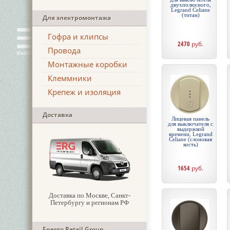
двухполюсного,
Legrand Celiane
(титан)
Для электромонтажа
Гофра и клипсы
2470
руб.
Провода
Монтажные коробки
Клеммники
Крепеж и изоляция
Доставка
Лицевая панель
для выключателя с
выдержкой
времени, Legrand
Celiane (слоновая
кость)
1654
руб.
Доставка по Москве, Санкт-
Петербургу и регионам РФ
Energo Retail Group