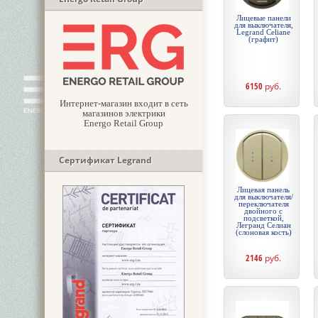
Лицевые панели
для выключателя,
Legrand Celiane
(графит)
6150
руб.
Интернет-магазин входит в сеть
магазинов электрики
Energo Retail Group
Сертификат Legrand
Лицевая панель
для выключателя/
переключателя
двойного с
подсветкой,
Легранд Селиан
(слоновая кость)
2146
руб.