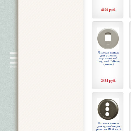
4020
руб.
Лицевая панель
для розетки
акустической,
Legrand Celiane
(титан)
2434
руб.
Лицевая панель
для аудио/видео
розетки RCA на 3