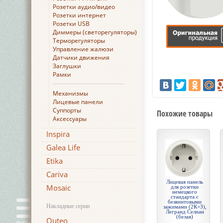
Розетки аудио/видео
Розетки интернет
Розетки USB
Диммеры (светорегуляторы)
Терморегуляторы
Управление жалюзи
Датчики движения
Заглушки
Рамки
Механизмы
Лицевые панели
Суппорты
Похожие товары
Аксессуары
Inspira
Galea Life
Etika
Cariva
Лицевая панель
Mosaic
для розетки
немецкого
стандарта с
безвинтовыми
Накладные серии
зажимами (2К+З),
Легранд Селиан
(белая)
Quteo