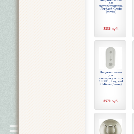
для
светорегулятора,
Легранд Селян
(титан)
2336
руб.
Лицевая панель
для
светорегулятора
1000Вт, Legrand
Celiane (белая)
8570
руб.