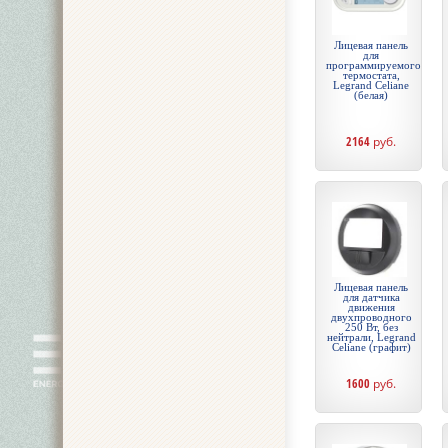
Лицевая панель
для
программируемого
термостата,
Legrand Celiane
(белая)
2164
руб.
Лицевая панель
для датчика
движения
двухпроводного
250 Вт, без
нейтрали, Legrand
Celiane (графит)
1600
руб.