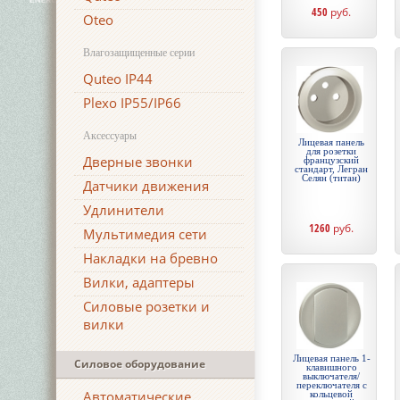
450
руб.
Oteo
Влагозащищенные серии
Quteo IP44
Plexo IP55/IP66
Аксессуары
Лицевая панель
для розетки
Дверные звонки
французский
стандарт, Легран
Селян (титан)
Датчики движения
Удлинители
1260
руб.
Мультимедия сети
Накладки на бревно
Вилки, адаптеры
Силовые розетки и
вилки
Лицевая панель 1-
Силовое оборудование
клавишного
выключателя/
переключателя с
Автоматические
кольцевой