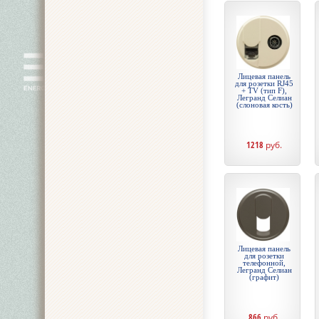
Лицевая панель
для розетки RJ45
+ TV (тип F),
Легранд Селиан
(слоновая кость)
1218
руб.
Лицевая панель
для розетки
телефонной,
Легранд Селиан
(графит)
866
руб.