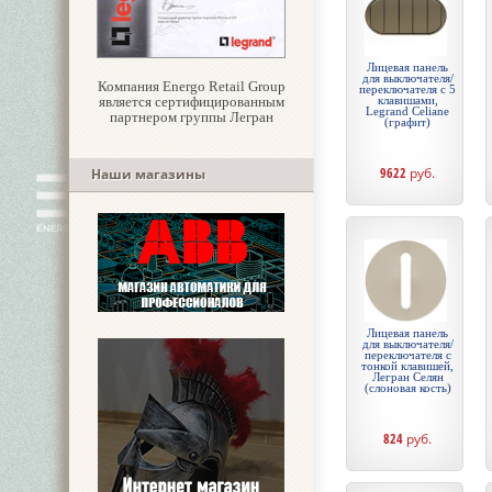
Лицевая панель
для выключателя/
Компания Energo Retail Group
переключателя с 5
является сертифицированным
клавишами,
Legrand Celiane
партнером группы Легран
(графит)
9622
руб.
Наши магазины
Лицевая панель
для выключателя/
переключателя с
тонкой клавишей,
Легран Селян
(слоновая кость)
824
руб.