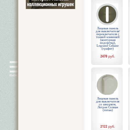
Лицевая панель
для выключателя/
переключателя с
тонкой клавишей
(контурная
подсветка),
Legrand Celiane
(графит)
2470
руб.
Лицевая панель
для выключателя
со шнурком,
Легран Селиан
(титан)
2122
руб.