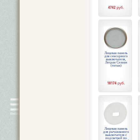
4742
руб.
Лицевая панель
для сенсорного
выключателя,
Легран Селиан
(титан)
10174
руб.
Лицевая панель
для рычажкового
выключателя с
подсветкой по