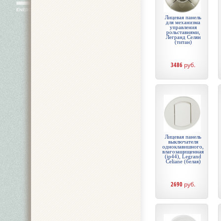
Лицевая панель
для механизма
управления
рольставнями,
Легранд Селян
(титан)
3486
руб.
Лицевая панель
выключателя
одноклавишного,
влагозащищенная
(ip44), Legrand
Celiane (белая)
2690
руб.