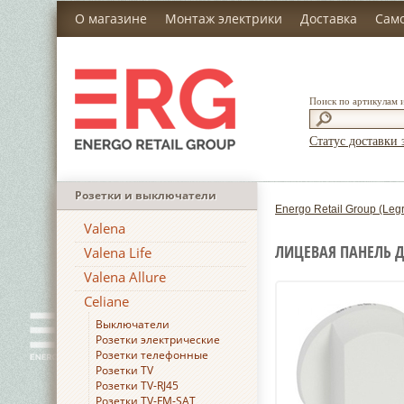
О магазине
Монтаж электрики
Доставка
Сам
Поиск по артикулам 
Статус доставки 
Розетки и выключатели
Energo Retail Group (Leg
Valena
ЛИЦЕВАЯ ПАНЕЛЬ Д
Valena Life
Valena Allure
Celiane
Выключатели
Розетки электрические
Розетки телефонные
Розетки TV
Розетки TV-RJ45
Розетки TV-FM-SAT