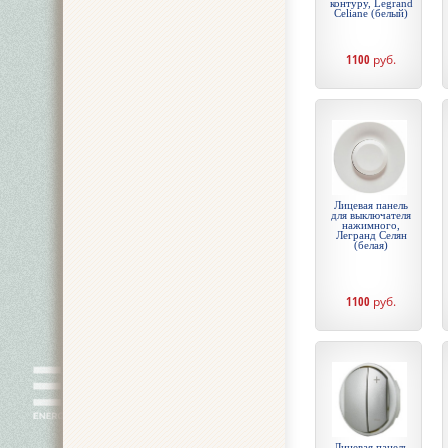
контуру, Legrand
Celiane (белый)
1100
руб.
Лицевая панель
для выключателя
нажимного,
Легранд Селян
(белая)
1100
руб.
Лицевая панель