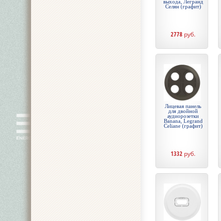
выхода, Легранд
Селян (графит)
2778
руб.
Лицевая панель
для двойной
аудиорозетки
Banana, Legrand
Celiane (графит)
1332
руб.