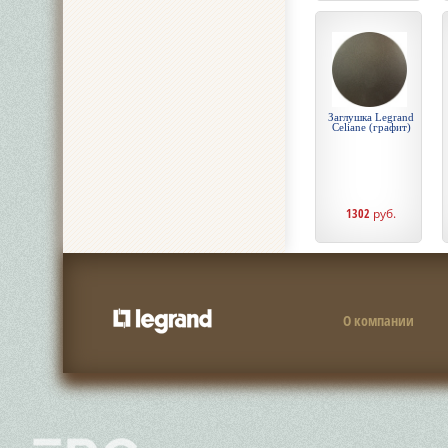
Заглушка Legrand
Celiane (графит)
1302
руб.
О компании