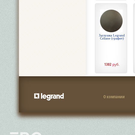
Заглушка Legrand
Celiane (графит)
1302
руб.
О компании