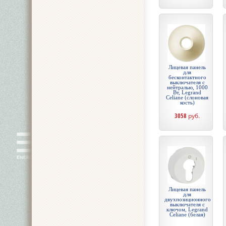
Лицевая панель
для
бесконтактного
выключателя с
нейтралью, 1000
Вт, Legrand
Celiane (слоновая
кость)
3058
руб.
Лицевая панель
для
двухпозиционного
выключателя с
ключом, Legrand
Celiane (белая)