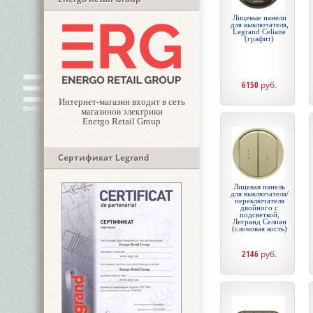
Лицевые панели
для выключателя,
Legrand Celiane
(графит)
6150
руб.
Интернет-магазин входит в сеть
магазинов электрики
Energo Retail Group
Сертификат Legrand
Лицевая панель
для выключателя/
переключателя
двойного с
подсветкой,
Легранд Селиан
(слоновая кость)
2146
руб.