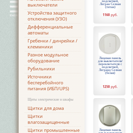
подсветкой,
выключатели
Легран Селиан
(титан)
Устройства защитного
1160
руб.
отключения (УЗО)
Дифференциальные
автоматы
Гребенки / динрейки /
клеммники
Разное модульное
Лицевая панель
оборудование
для выключателя/
переключателя с
подсветкой,
Рубильники
Легранд Селиан
(белая)
Источники
бесперебойного
1250
руб.
питания (ИБП/UPS)
Щиты электрические и шкафы
Щитки для дома
Щитки
влагозащищенные
Щитки промышленные
Лицевая панель
для выключателя