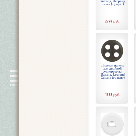
выхода, Легранд
Селян (графит)
2778
руб.
Лицевая панель
для двойной
аудиорозетки
Banana, Legrand
Celiane (графит)
1332
руб.