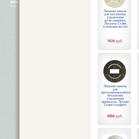
Лицевая панель
для механизма
управления
рольставнями,
Легранд Селян
(слоновая кость)
1634
руб.
Лицевая панель
для
программируемого
механизма
управления
приводом, Легран
Селян (графит)
6966
руб.