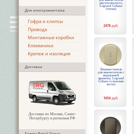
двухполюсного,
Legrand Celiane
(титан)
Для электромонтажа
Гофра и клипсы
2470
руб.
Провода
Монтажные коробки
Клеммники
Крепеж и изоляция
Доставка
Лицевая панель
для выключателя с
выдержкой
времени, Legrand
Celiane (слоновая
кость)
1654
руб.
Доставка по Москве, Санкт-
Петербургу и регионам РФ
Energo Retail Group