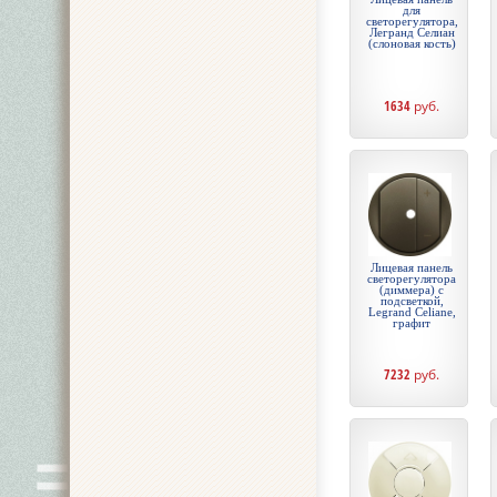
для
светорегулятора,
Легранд Селиан
(слоновая кость)
1634
руб.
Лицевая панель
светорегулятора
(диммера) с
подсветкой,
Legrand Celiane,
графит
7232
руб.