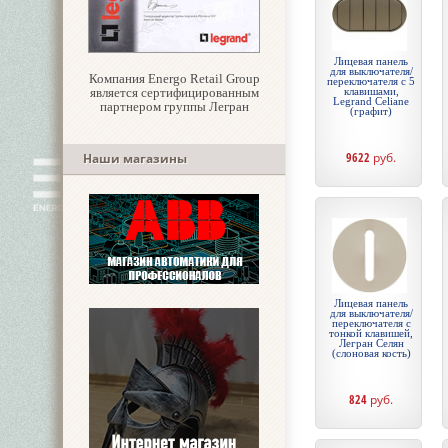
Лицевая панель
для выключателя/
Компания Energo Retail Group
переключателя с 5
является сертифицированным
клавишами,
Legrand Celiane
партнером группы Легран
(графит)
9622
руб.
Наши магазины
Лицевая панель
для выключателя/
переключателя с
тонкой клавишей,
Легран Селян
(слоновая кость)
824
руб.