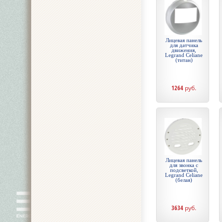
Лицевая панель
для датчика
движения,
Legrand Celiane
(титан)
1264
руб.
Лицевая панель
для звонка с
подсветкой,
Legrand Celiane
(белая)
3634
руб.