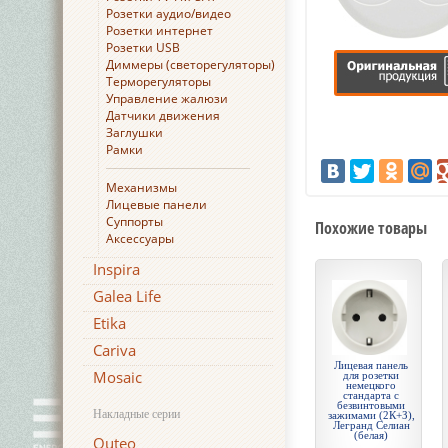
Розетки аудио/видео
Розетки интернет
Розетки USB
Диммеры (светорегуляторы)
Терморегуляторы
Управление жалюзи
Датчики движения
Заглушки
Рамки
Механизмы
Лицевые панели
Суппорты
Похожие товары
Аксессуары
Inspira
Galea Life
Etika
Cariva
Лицевая панель
Mosaic
для розетки
немецкого
стандарта с
безвинтовыми
Накладные серии
зажимами (2К+З),
Легранд Селиан
(белая)
Quteo