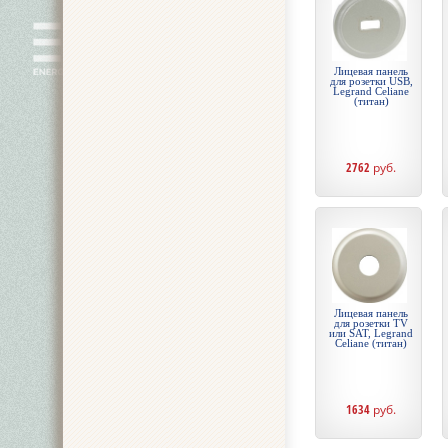
Лицевая панель
для розетки USB,
Legrand Celiane
(титан)
2762
руб.
Лицевая панель
для розетки TV
или SAT, Legrand
Celiane (титан)
1634
руб.