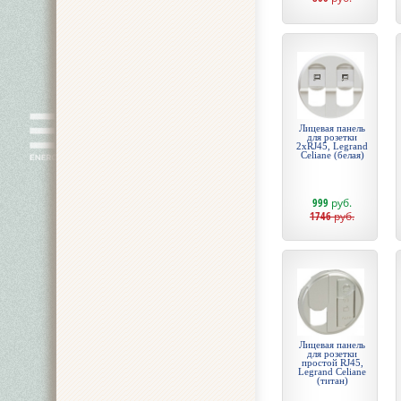
Лицевая панель
для розетки
2хRJ45, Legrand
Celiane (белая)
999
руб.
1746
руб.
Лицевая панель
для розетки
простой RJ45,
Legrand Celiane
(титан)