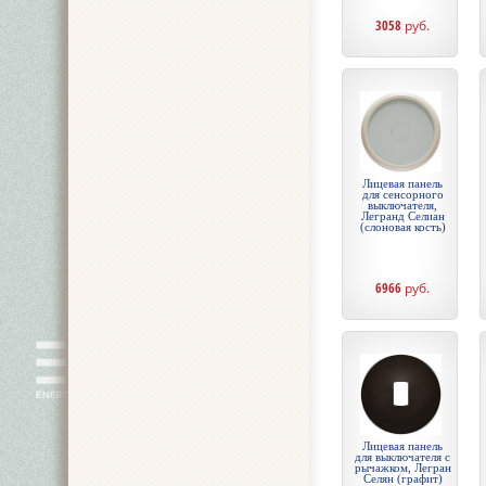
3058
руб.
Лицевая панель
для сенсорного
выключателя,
Легранд Селиан
(слоновая кость)
6966
руб.
Лицевая панель
для выключателя с
рычажком, Легран
Селян (графит)