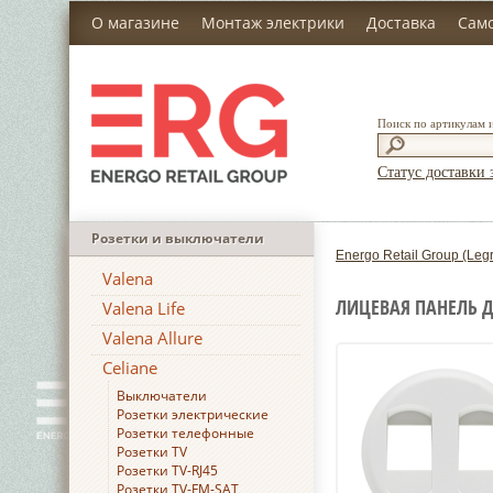
О магазине
Монтаж электрики
Доставка
Сам
Поиск по артикулам 
Статус доставки 
Розетки и выключатели
Energo Retail Group (Leg
Valena
ЛИЦЕВАЯ ПАНЕЛЬ Д
Valena Life
Valena Allure
Celiane
Выключатели
Розетки электрические
Розетки телефонные
Розетки TV
Розетки TV-RJ45
Розетки TV-FM-SAT