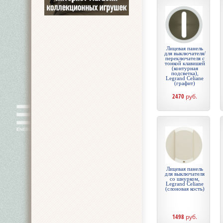
Лицевая панель
для выключателя/
переключателя с
тонкой клавишей
(контурная
подсветка),
Legrand Celiane
(графит)
2470
руб.
Лицевая панель
для выключателя
со шнурком,
Legrand Celiane
(слоновая кость)
1498
руб.