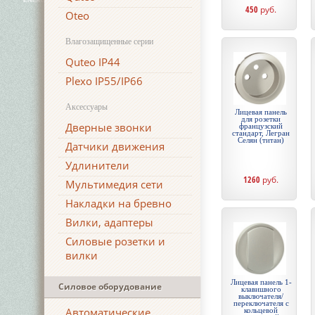
450
руб.
Oteo
Влагозащищенные серии
Quteo IP44
Plexo IP55/IP66
Аксессуары
Лицевая панель
для розетки
Дверные звонки
французский
стандарт, Легран
Селян (титан)
Датчики движения
Удлинители
1260
руб.
Мультимедия сети
Накладки на бревно
Вилки, адаптеры
Силовые розетки и
вилки
Лицевая панель 1-
Силовое оборудование
клавишного
выключателя/
переключателя с
Автоматические
кольцевой