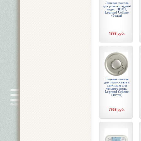
Лицевая панель
для розетки аудио/
видео HDMI,
Legrand Celiane
(белая)
1898
руб.
Лицевая панель
для термостата с
датчиком для
теплого пола,
Legrand Celiane
(титан)
7968
руб.