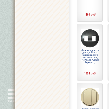
1100
руб.
Лицевая панель
для двойного
рычажкового
выключателя,
Легранд Селян
(графит)
1634
руб.
Лицевая панель