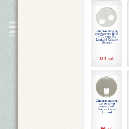
Лицевая панель
для розетки RJ45
+ TV (тип F),
Legrand Celiane
(белая)
1218
руб.
Лицевая панель
для розетки
телефонной,
Легран Селян
(титан)
866
руб.