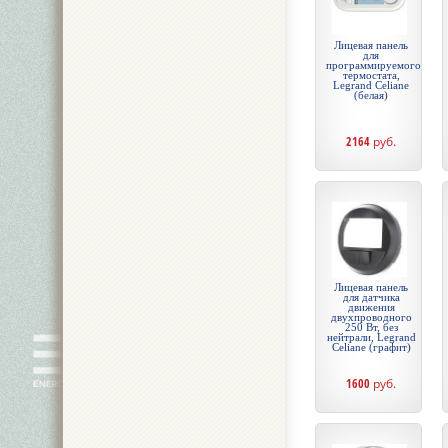
Лицевая панель
для
программируемого
термостата,
Legrand Celiane
(белая)
2164
руб.
Лицевая панель
для датчика
движения
двухпроводного
250 Вт, без
нейтрали, Legrand
Celiane (графит)
1600
руб.