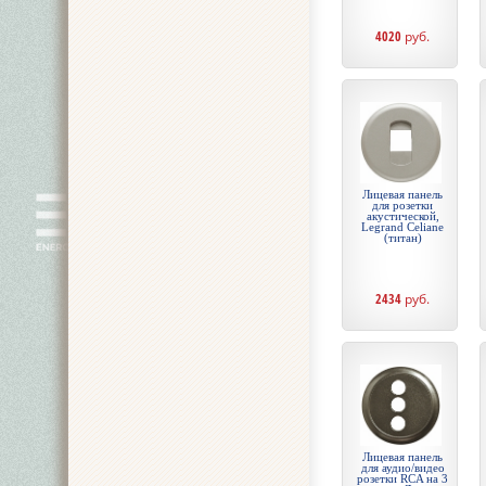
4020
руб.
Лицевая панель
для розетки
акустической,
Legrand Celiane
(титан)
2434
руб.
Лицевая панель
для аудио/видео
розетки RCA на 3