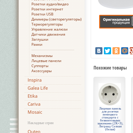
Розетки аудио/видео
Розетки интернет
Розетки USB
Диммеры (светорегуляторы)
Терморегуляторы
Управление жалюзи
Датчики движения
Заглушки
Рамки
Механизмы
Лицевые панели
Суппорты
Похожие товары
Аксессуары
Inspira
Galea Life
Etika
Cariva
Лицевая панель
Mosaic
для розетки
немецкого
стандарта с
безвинтовыми
Накладные серии
зажимами (2К+З),
Легранд Селиан
(белая)
Quteo