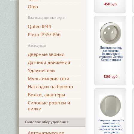
450
руб.
Oteo
Влагозащищенные серии
Quteo IP44
Plexo IP55/IP66
Аксессуары
Лицевая панель
для розетки
Дверные звонки
французский
стандарт, Легран
Селян (титан)
Датчики движения
Удлинители
1260
руб.
Мультимедия сети
Накладки на бревно
Вилки, адаптеры
Силовые розетки и
вилки
Лицевая панель 1-
Силовое оборудование
клавишного
выключателя/
переключателя с
Автоматические
кольцевой