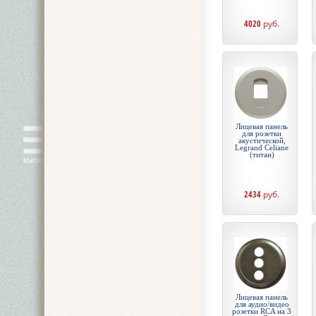
4020
руб.
Лицевая панель
для розетки
акустической,
Legrand Celiane
(титан)
2434
руб.
Лицевая панель
для аудио/видео
розетки RCA на 3