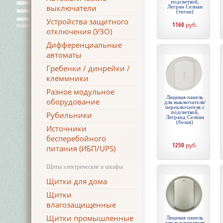
подсветкой,
выключатели
Легран Селиан
(титан)
Устройства защитного
1160
руб.
отключения (УЗО)
Дифференциальные
автоматы
Гребенки / динрейки /
клеммники
Разное модульное
Лицевая панель
оборудование
для выключателя/
переключателя с
подсветкой,
Рубильники
Легранд Селиан
(белая)
Источники
бесперебойного
1250
руб.
питания (ИБП/UPS)
Щиты электрические и шкафы
Щитки для дома
Щитки
влагозащищенные
Щитки промышленные
Лицевая панель
для выключателя