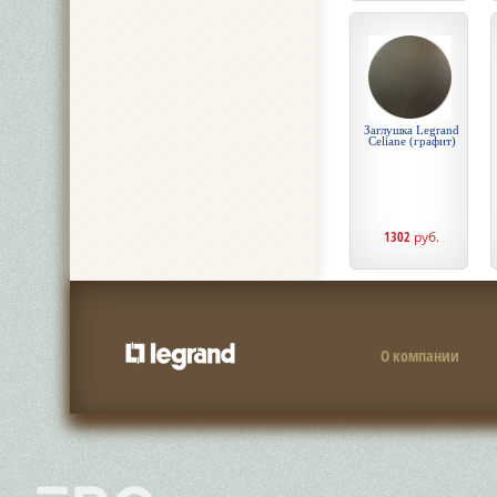
Заглушка Legrand
Celiane (графит)
1302
руб.
О компании