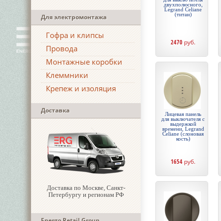
двухполюсного,
Legrand Celiane
(титан)
Для электромонтажа
Гофра и клипсы
2470
руб.
Провода
Монтажные коробки
Клеммники
Крепеж и изоляция
Доставка
Лицевая панель
для выключателя с
выдержкой
времени, Legrand
Celiane (слоновая
кость)
1654
руб.
Доставка по Москве, Санкт-
Петербургу и регионам РФ
Energo Retail Group