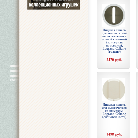
Лицевая панель
для выключателя/
переключателя с
тонкой клавишей
(контурная
подсветка),
Legrand Celiane
(графит)
2470
руб.
Лицевая панель
для выключателя
со шнурком,
Legrand Celiane
(слоновая кость)
1498
руб.