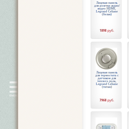
Лицевая панель
для розетки аудио/
видео HDMI,
Legrand Celiane
(белая)
1898
руб.
Лицевая панель
для термостата с
датчиком для
теплого пола,
Legrand Celiane
(титан)
7968
руб.