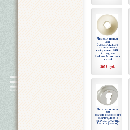
Лицевая панель
для
бесконтактного
выключателя с
нейтралью, 1000
Вт, Legrand
Celiane (слоновая
кость)
3058
руб.
Лицевая панель
для
двухпозиционного
выключателя с
ключом, Legrand
Celiane (титан)