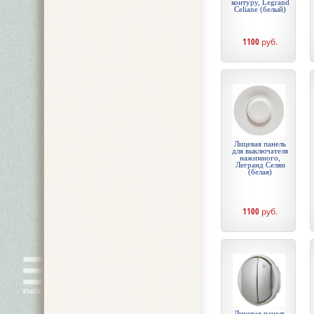
контуру, Legrand
Celiane (белый)
1100
руб.
Лицевая панель
для выключателя
нажимного,
Легранд Селян
(белая)
1100
руб.
Лицевая панель