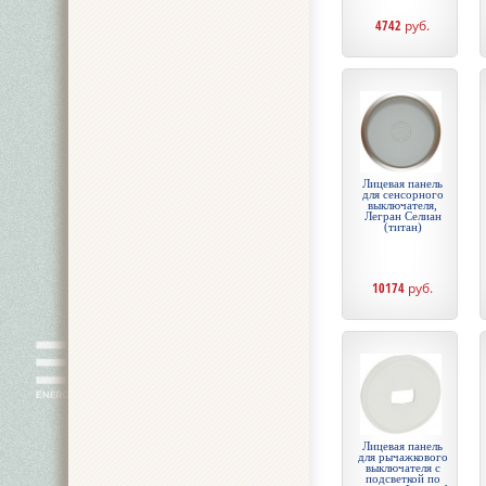
4742
руб.
Лицевая панель
для сенсорного
выключателя,
Легран Селиан
(титан)
10174
руб.
Лицевая панель
для рычажкового
выключателя с
подсветкой по