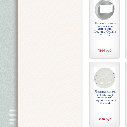
Лицевая панель
для датчика
движения,
Legrand Celiane
(титан)
1264
руб.
Лицевая панель
для звонка с
подсветкой,
Legrand Celiane
(белая)
3634
руб.