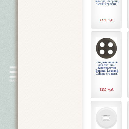
выхода, Легранд
Селян (графит)
2778
руб.
Лицевая панель
для двойной
аудиорозетки
Banana, Legrand
Celiane (графит)
1332
руб.