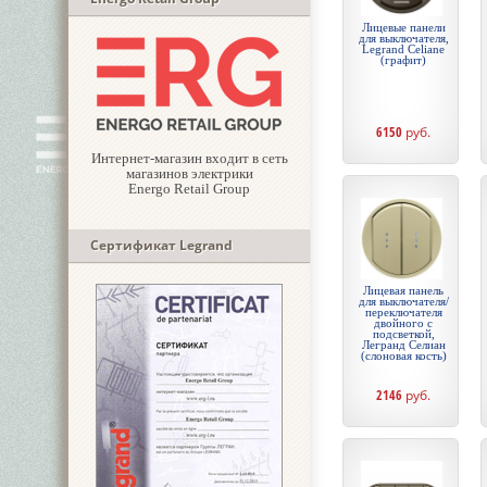
Лицевые панели
для выключателя,
Legrand Celiane
(графит)
6150
руб.
Интернет-магазин входит в сеть
магазинов электрики
Energo Retail Group
Сертификат Legrand
Лицевая панель
для выключателя/
переключателя
двойного с
подсветкой,
Легранд Селиан
(слоновая кость)
2146
руб.