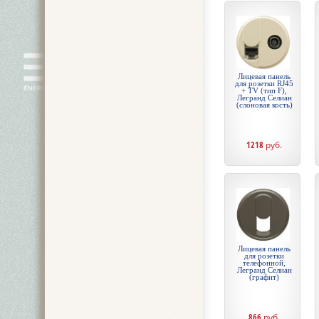
Лицевая панель
для розетки RJ45
+ TV (тип F),
Легранд Селиан
(слоновая кость)
1218
руб.
Лицевая панель
для розетки
телефонной,
Легранд Селиан
(графит)
866
руб.