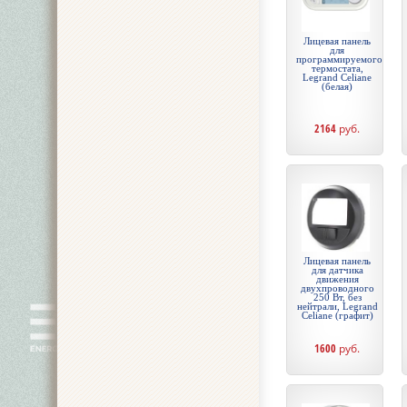
Лицевая панель
для
программируемого
термостата,
Legrand Celiane
(белая)
2164
руб.
Лицевая панель
для датчика
движения
двухпроводного
250 Вт, без
нейтрали, Legrand
Celiane (графит)
1600
руб.