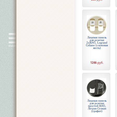
Лицевая панель
для розетки
2хRJ45, Legrand
Celiane (слоновая
кость)
1246
руб.
Лицевая панель
для розетки
простой RJ45,
Легран Селиан
(графит)