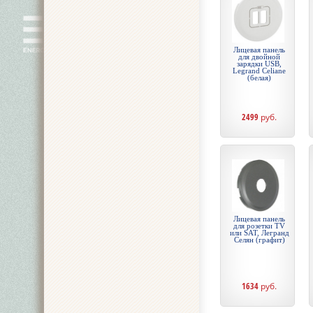
Лицевая панель
для двойной
зарядки USB,
Legrand Celiane
(белая)
2499
руб.
Лицевая панель
для розетки TV
или SAT, Легранд
Селян (графит)
1634
руб.