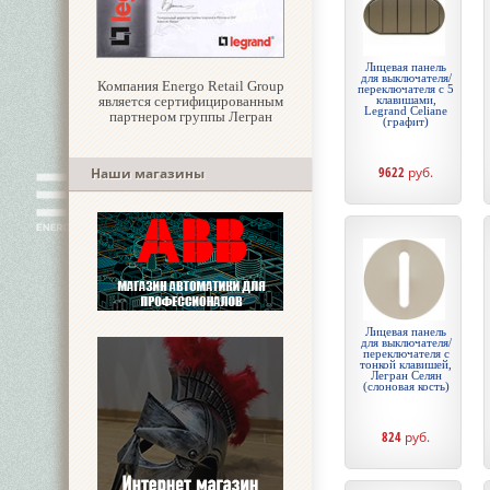
Лицевая панель
для выключателя/
Компания Energo Retail Group
переключателя с 5
является сертифицированным
клавишами,
Legrand Celiane
партнером группы Легран
(графит)
9622
руб.
Наши магазины
Лицевая панель
для выключателя/
переключателя с
тонкой клавишей,
Легран Селян
(слоновая кость)
824
руб.