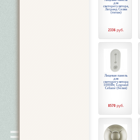
для
светорегулятора,
Легранд Селян
(титан)
2336
руб.
Лицевая панель
для
светорегулятора
1000Вт, Legrand
Celiane (белая)
8570
руб.