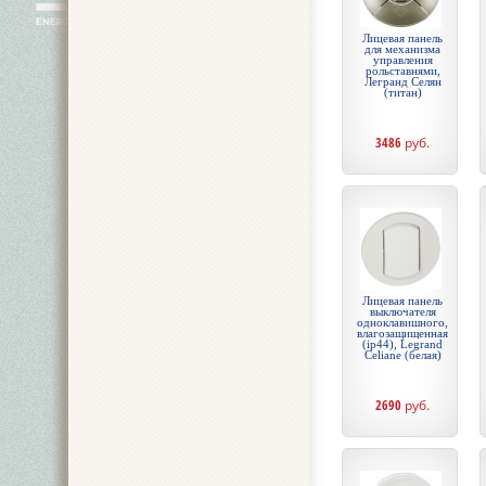
Лицевая панель
для механизма
управления
рольставнями,
Легранд Селян
(титан)
3486
руб.
Лицевая панель
выключателя
одноклавишного,
влагозащищенная
(ip44), Legrand
Celiane (белая)
2690
руб.