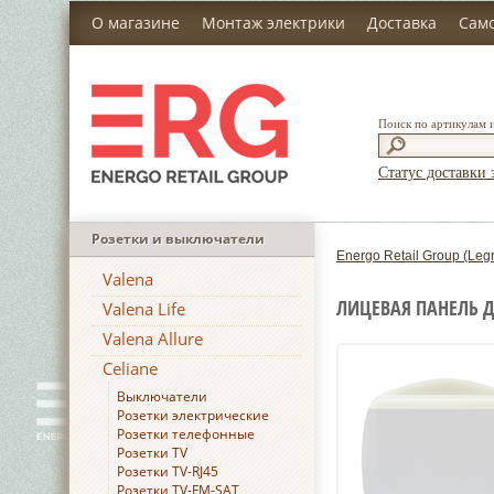
О магазине
Монтаж электрики
Доставка
Сам
Поиск по артикулам 
Статус доставки 
Розетки и выключатели
Energo Retail Group (Leg
Valena
ЛИЦЕВАЯ ПАНЕЛЬ Д
Valena Life
Valena Allure
Celiane
Выключатели
Розетки электрические
Розетки телефонные
Розетки TV
Розетки TV-RJ45
Розетки TV-FM-SAT