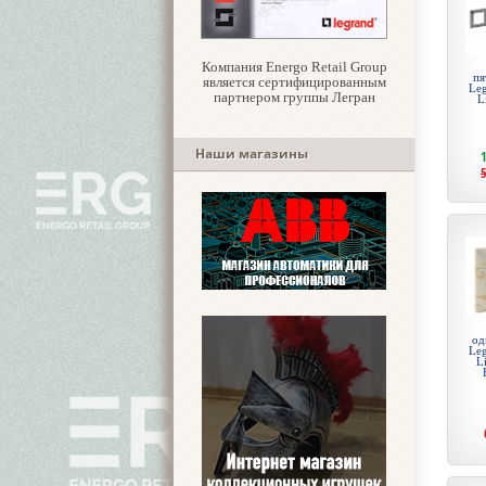
Компания Energo Retail Group
пя
является сертифицированным
Leg
партнером группы Легран
L
Наши магазины
од
Leg
L