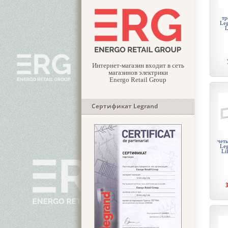
тр
Leg
L
Интернет-магазин входит в сеть
магазинов электрики
Energo Retail Group
Сертификат Legrand
чет
Leg
Li