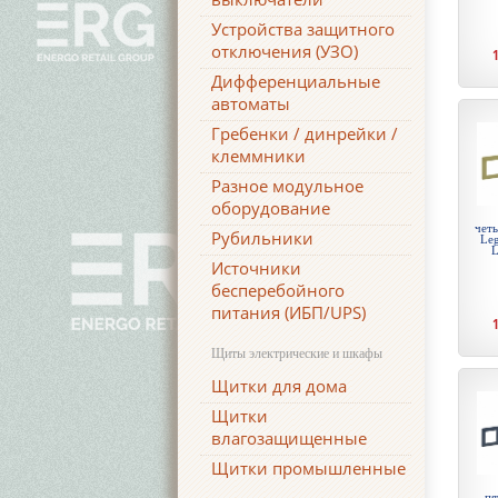
Устройства защитного
отключения (УЗО)
Дифференциальные
автоматы
Гребенки / динрейки /
клеммники
Разное модульное
оборудование
чет
Рубильники
Leg
L
Источники
бесперебойного
питания (ИБП/UPS)
Щиты электрические и шкафы
Щитки для дома
Щитки
влагозащищенные
Щитки промышленные
пя