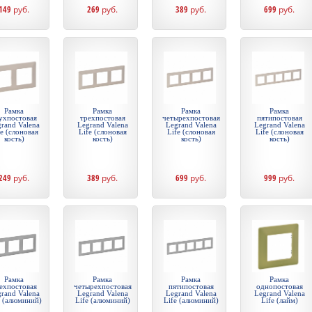
149
руб.
269
руб.
389
руб.
699
руб.
Рамка
Рамка
Рамка
Рамка
ухпостовая
трехпостовая
четырехпостовая
пятипостовая
rand Valena
Legrand Valena
Legrand Valena
Legrand Valena
fe (слоновая
Life (слоновая
Life (слоновая
Life (слоновая
кость)
кость)
кость)
кость)
249
руб.
389
руб.
699
руб.
999
руб.
Рамка
Рамка
Рамка
Рамка
ехпостовая
четырехпостовая
пятипостовая
однопостовая
rand Valena
Legrand Valena
Legrand Valena
Legrand Valena
e (алюминий)
Life (алюминий)
Life (алюминий)
Life (лайм)