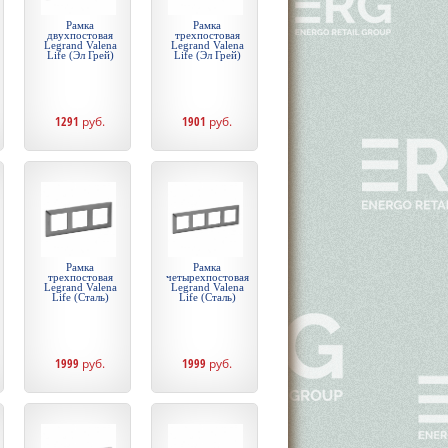
Рамка
Рамка
двухпостовая
трехпостовая
Legrand Valena
Legrand Valena
Life (Эл Грей)
Life (Эл Грей)
1291
руб.
1901
руб.
Рамка
Рамка
трехпостовая
четырехпостовая
Legrand Valena
Legrand Valena
Life (Сталь)
Life (Сталь)
1999
руб.
1999
руб.