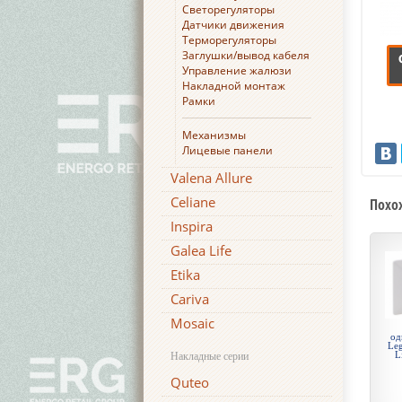
Светорегуляторы
Датчики движения
Терморегуляторы
Заглушки/вывод кабеля
Управление жалюзи
Накладной монтаж
Рамки
Механизмы
Лицевые панели
Valena Allure
Celiane
Похо
Inspira
Galea Life
Etika
Cariva
Mosaic
од
Leg
L
Накладные серии
Quteo