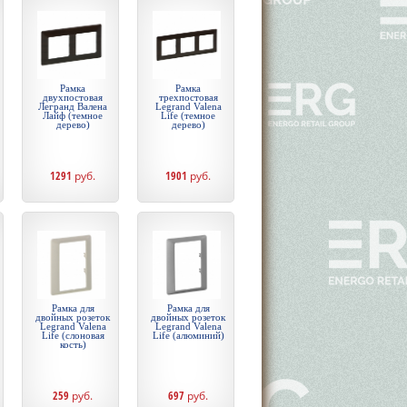
Рамка
Рамка
двухпостовая
трехпостовая
Легранд Валена
Legrand Valena
Лайф (темное
Life (темное
дерево)
дерево)
1291
руб.
1901
руб.
Рамка для
Рамка для
двойных розеток
двойных розеток
Legrand Valena
Legrand Valena
Life (слоновая
Life (алюминий)
кость)
259
руб.
697
руб.