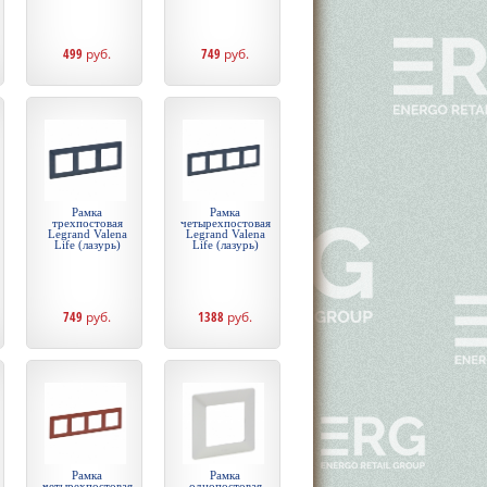
499
руб.
749
руб.
Рамка
Рамка
трехпостовая
четырехпостовая
Legrand Valena
Legrand Valena
Life (лазурь)
Life (лазурь)
749
руб.
1388
руб.
Рамка
Рамка
четырехпостовая
однопостовая