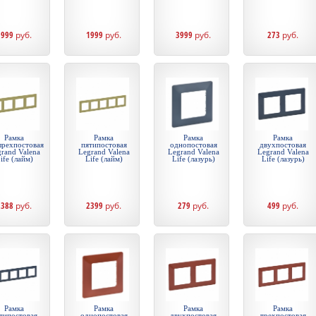
1999
руб.
1999
руб.
3999
руб.
273
руб.
Рамка
Рамка
Рамка
Рамка
ырехпостовая
пятипостовая
однопостовая
двухпостовая
rand Valena
Legrand Valena
Legrand Valena
Legrand Valena
ife (лайм)
Life (лайм)
Life (лазурь)
Life (лазурь)
1388
руб.
2399
руб.
279
руб.
499
руб.
Рамка
Рамка
Рамка
Рамка
типостовая
однопостовая
двухпостовая
трехпостовая