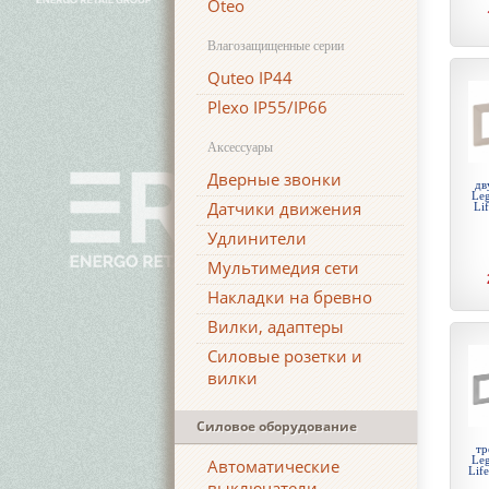
Oteo
Влагозащищенные серии
Quteo IP44
Plexo IP55/IP66
Аксессуары
Дверные звонки
дв
Leg
Датчики движения
Li
Удлинители
Мультимедия сети
Накладки на бревно
Вилки, адаптеры
Силовые розетки и
вилки
Силовое оборудование
тр
Leg
Автоматические
Lif
выключатели