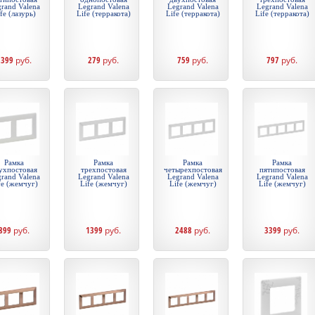
rand Valena
Legrand Valena
Legrand Valena
Legrand Valena
fe (лазурь)
Life (терракота)
Life (терракота)
Life (терракота)
2399
руб.
279
руб.
759
руб.
797
руб.
Рамка
Рамка
Рамка
Рамка
ухпостовая
трехпостовая
четырехпостовая
пятипостовая
rand Valena
Legrand Valena
Legrand Valena
Legrand Valena
fe (жемчуг)
Life (жемчуг)
Life (жемчуг)
Life (жемчуг)
899
руб.
1399
руб.
2488
руб.
3399
руб.