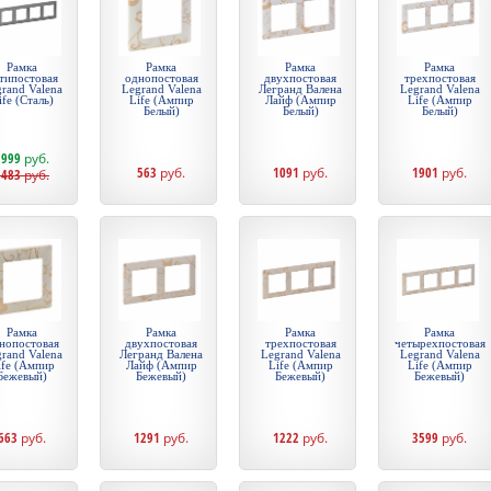
Рамка
Рамка
Рамка
Рамка
типостовая
однопостовая
двухпостовая
трехпостовая
rand Valena
Legrand Valena
Легранд Валена
Legrand Valena
ife (Сталь)
Life (Ампир
Лайф (Ампир
Life (Ампир
Белый)
Белый)
Белый)
1999
руб.
563
руб.
1091
руб.
1901
руб.
5483
руб.
Рамка
Рамка
Рамка
Рамка
нопостовая
двухпостовая
трехпостовая
четырехпостовая
rand Valena
Легранд Валена
Legrand Valena
Legrand Valena
ife (Ампир
Лайф (Ампир
Life (Ампир
Life (Ампир
Бежевый)
Бежевый)
Бежевый)
Бежевый)
663
руб.
1291
руб.
1222
руб.
3599
руб.