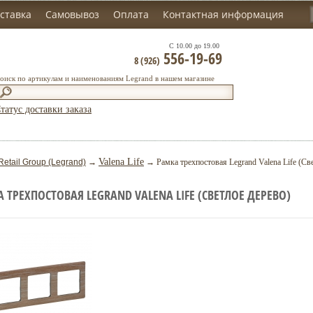
ставка
Самовывоз
Оплата
Контактная информация
С 10.00 до 19.00
556-19-69
8 (926)
оиск по артикулам и наименованиям Legrand в нашем магазине
татус доставки заказа
Valena Life
Retail Group (Legrand)
→
→ Рамка трехпостовая Legrand Valena Life (Св
 ТРЕХПОСТОВАЯ LEGRAND VALENA LIFE (СВЕТЛОЕ ДЕРЕВО)