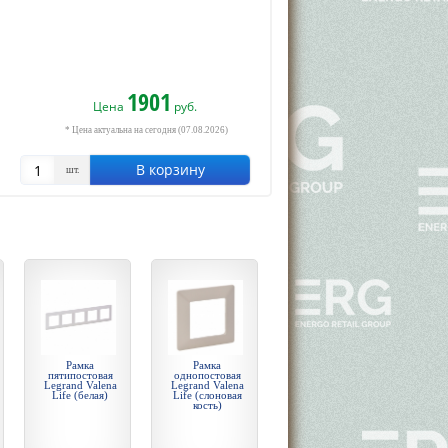
1901
Цена
руб.
* Цена актуальна на сегодня (07.08.2026)
В корзину
шт.
Рамка
Рамка
пятипостовая
однопостовая
Legrand Valena
Legrand Valena
Life (белая)
Life (слоновая
кость)