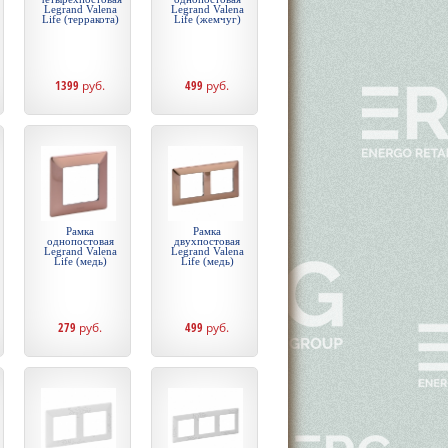
Legrand Valena
Legrand Valena
Life (терракота)
Life (жемчуг)
1399
руб.
499
руб.
Рамка
Рамка
однопостовая
двухпостовая
Legrand Valena
Legrand Valena
Life (медь)
Life (медь)
279
руб.
499
руб.