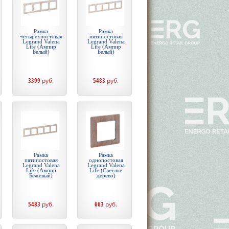
Рамка
Рамка
четырехпостовая
пятипостовая
Legrand Valena
Legrand Valena
Life (Ампир
Life (Ампир
Белый)
Белый)
3399
руб.
5483
руб.
Рамка
Рамка
пятипостовая
однопостовая
Legrand Valena
Legrand Valena
Life (Ампир
Life (Светлое
Бежевый)
дерево)
5483
руб.
663
руб.