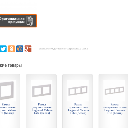
← расскажите друзьям в социальных сетях
жие товары
Рамка
Рамка
Рамка
Рамка
нопостовая
двухпостовая
трехпостовая
четырехпостовая
rand Valena
Legrand Valena
Legrand Valena
Legrand Valena
ife (белая)
Life (белая)
Life (белая)
Life (белая)