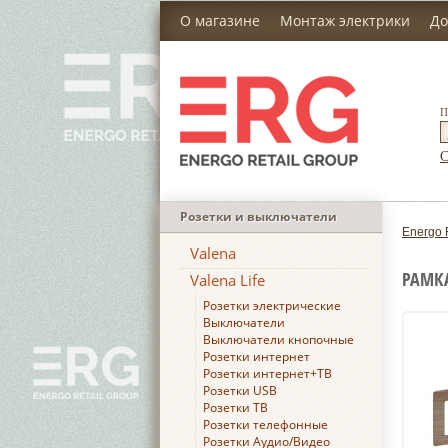
О магазине
Монтаж электрики
До
П
С
Розетки и выключатели
Energo 
Valena
РАМКА
Valena Life
Розетки электрические
Выключатели
Выключатели кнопочные
Розетки интернет
Розетки интернет+ТВ
Розетки USB
Розетки ТВ
Розетки телефонные
Розетки Аудио/Видео