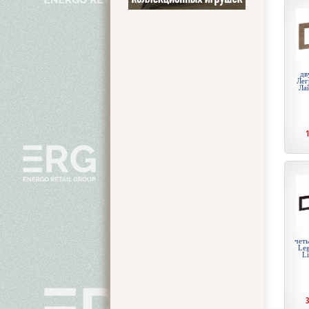
дв
Лег
Ла
чет
Leg
Li