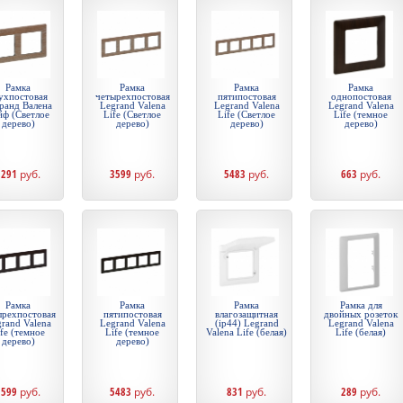
Рамка
Рамка
Рамка
Рамка
ухпостовая
четырехпостовая
пятипостовая
однопостовая
ранд Валена
Legrand Valena
Legrand Valena
Legrand Valena
йф (Светлое
Life (Светлое
Life (Светлое
Life (темное
дерево)
дерево)
дерево)
дерево)
1291
руб.
3599
руб.
5483
руб.
663
руб.
Рамка
Рамка
Рамка
Рамка для
ырехпостовая
пятипостовая
влагозащитная
двойных розеток
rand Valena
Legrand Valena
(ip44) Legrand
Legrand Valena
fe (темное
Life (темное
Valena Life (белая)
Life (белая)
дерево)
дерево)
3599
руб.
5483
руб.
831
руб.
289
руб.