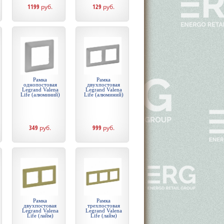
1199
руб.
129
руб.
Рамка
Рамка
однопостовая
двухпостовая
Legrand Valena
Legrand Valena
Life (алюминий)
Life (алюминий)
349
руб.
999
руб.
Рамка
Рамка
двухпостовая
трехпостовая
Legrand Valena
Legrand Valena
Life (лайм)
Life (лайм)