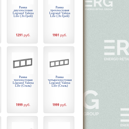
Рамка
Рамка
двухпостовая
трехпостовая
Legrand Valena
Legrand Valena
Life (Эл Грей)
Life (Эл Грей)
1291
руб.
1901
руб.
Рамка
Рамка
трехпостовая
четырехпостовая
Legrand Valena
Legrand Valena
Life (Сталь)
Life (Сталь)
1999
руб.
1999
руб.