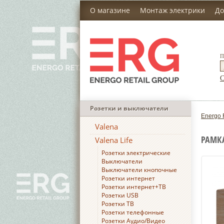
О магазине
Монтаж электрики
До
П
С
Розетки и выключатели
Energo 
Valena
РАМКА
Valena Life
Розетки электрические
Выключатели
Выключатели кнопочные
Розетки интернет
Розетки интернет+ТВ
Розетки USB
Розетки ТВ
Розетки телефонные
Розетки Аудио/Видео