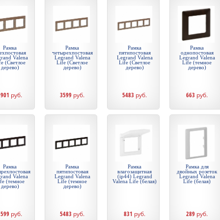
Рамка
Рамка
Рамка
Рамка
ехпостовая
четырехпостовая
пятипостовая
однопостовая
rand Valena
Legrand Valena
Legrand Valena
Legrand Valena
fe (Светлое
Life (Светлое
Life (Светлое
Life (темное
дерево)
дерево)
дерево)
дерево)
1901
руб.
3599
руб.
5483
руб.
663
руб.
Рамка
Рамка
Рамка
Рамка для
ырехпостовая
пятипостовая
влагозащитная
двойных розеток
rand Valena
Legrand Valena
(ip44) Legrand
Legrand Valena
fe (темное
Life (темное
Valena Life (белая)
Life (белая)
дерево)
дерево)
3599
руб.
5483
руб.
831
руб.
289
руб.