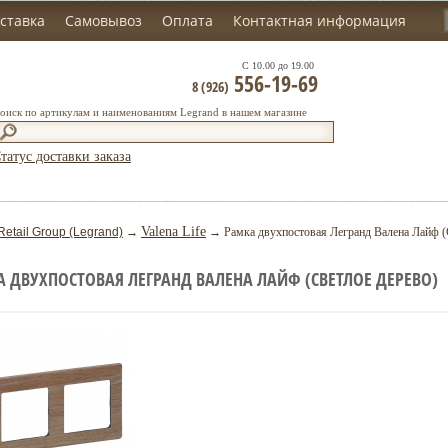
ставка
Самовывоз
Оплата
Контактная информация
С 10.00 до 19.00
556-19-69
8 (926)
оиск по артикулам и наименованиям Legrand в нашем магазине
татус доставки заказа
Valena Life
Retail Group (Legrand)
→
→ Рамка двухпостовая Легранд Валена Лайф (
 ДВУХПОСТОВАЯ ЛЕГРАНД ВАЛЕНА ЛАЙФ (СВЕТЛОЕ ДЕРЕВО)