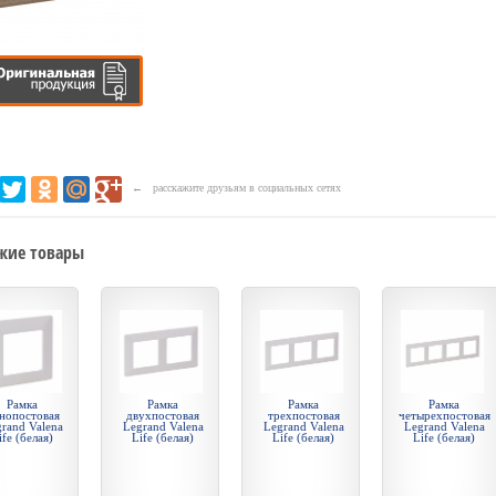
← расскажите друзьям в социальных сетях
жие товары
Рамка
Рамка
Рамка
Рамка
нопостовая
двухпостовая
трехпостовая
четырехпостовая
rand Valena
Legrand Valena
Legrand Valena
Legrand Valena
ife (белая)
Life (белая)
Life (белая)
Life (белая)