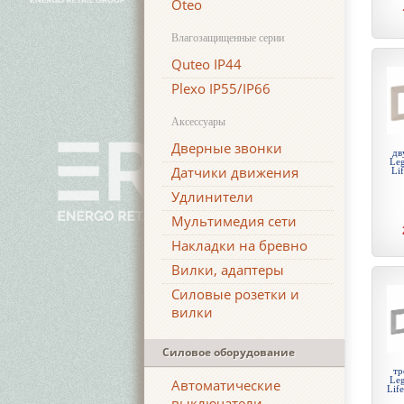
Oteo
Влагозащищенные серии
Quteo IP44
Plexo IP55/IP66
Аксессуары
Дверные звонки
дв
Leg
Датчики движения
Li
Удлинители
Мультимедия сети
Накладки на бревно
Вилки, адаптеры
Силовые розетки и
вилки
Силовое оборудование
тр
Leg
Автоматические
Lif
выключатели