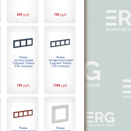
499
руб.
749
руб.
Рамка
Рамка
трехпостовая
четырехпостовая
Legrand Valena
Legrand Valena
Life (лазурь)
Life (лазурь)
749
руб.
1388
руб.
Рамка
Рамка
четырехпостовая
однопостовая