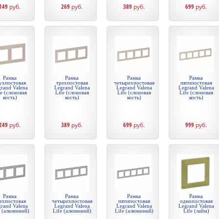
149
руб.
269
руб.
389
руб.
699
руб.
Рамка
Рамка
Рамка
Рамка
ухпостовая
трехпостовая
четырехпостовая
пятипостовая
rand Valena
Legrand Valena
Legrand Valena
Legrand Valena
fe (слоновая
Life (слоновая
Life (слоновая
Life (слоновая
кость)
кость)
кость)
кость)
249
руб.
389
руб.
699
руб.
999
руб.
Рамка
Рамка
Рамка
Рамка
ехпостовая
четырехпостовая
пятипостовая
однопостовая
rand Valena
Legrand Valena
Legrand Valena
Legrand Valena
e (алюминий)
Life (алюминий)
Life (алюминий)
Life (лайм)