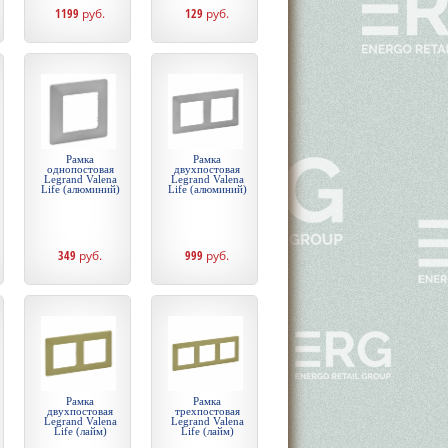
1199
руб.
129
руб.
Рамка
Рамка
однопостовая
двухпостовая
Legrand Valena
Legrand Valena
Life (алюминий)
Life (алюминий)
349
руб.
999
руб.
Рамка
Рамка
двухпостовая
трехпостовая
Legrand Valena
Legrand Valena
Life (лайм)
Life (лайм)