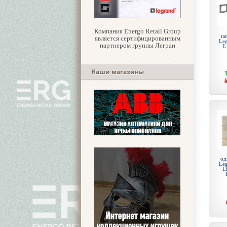
Компания Energo Retail Group
пя
является сертифицированным
Leg
партнером группы Легран
L
Наши магазины
од
Leg
L