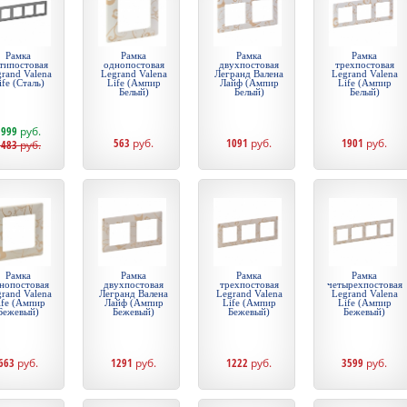
Рамка
Рамка
Рамка
Рамка
типостовая
однопостовая
двухпостовая
трехпостовая
rand Valena
Legrand Valena
Легранд Валена
Legrand Valena
ife (Сталь)
Life (Ампир
Лайф (Ампир
Life (Ампир
Белый)
Белый)
Белый)
1999
руб.
563
руб.
1091
руб.
1901
руб.
5483
руб.
Рамка
Рамка
Рамка
Рамка
нопостовая
двухпостовая
трехпостовая
четырехпостовая
rand Valena
Легранд Валена
Legrand Valena
Legrand Valena
ife (Ампир
Лайф (Ампир
Life (Ампир
Life (Ампир
Бежевый)
Бежевый)
Бежевый)
Бежевый)
663
руб.
1291
руб.
1222
руб.
3599
руб.