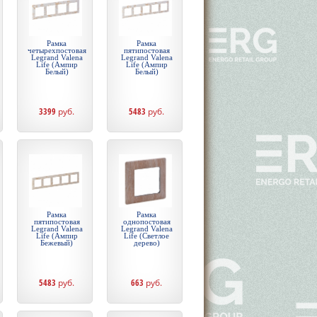
Рамка
Рамка
четырехпостовая
пятипостовая
Legrand Valena
Legrand Valena
Life (Ампир
Life (Ампир
Белый)
Белый)
3399
руб.
5483
руб.
Рамка
Рамка
пятипостовая
однопостовая
Legrand Valena
Legrand Valena
Life (Ампир
Life (Светлое
Бежевый)
дерево)
5483
руб.
663
руб.