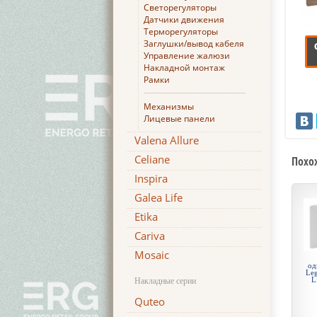
Светорегуляторы
Датчики движения
Терморегуляторы
Заглушки/вывод кабеля
Управление жалюзи
Накладной монтаж
Рамки
Механизмы
Лицевые панели
Valena Allure
Celiane
Похо
Inspira
Galea Life
Etika
Cariva
Mosaic
од
Leg
L
Накладные серии
Quteo