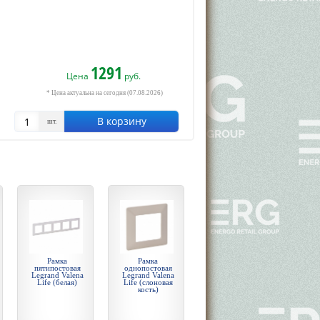
1291
Цена
руб.
* Цена актуальна на сегодня (07.08.2026)
В корзину
шт.
Рамка
Рамка
пятипостовая
однопостовая
Legrand Valena
Legrand Valena
Life (белая)
Life (слоновая
кость)