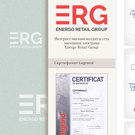
тр
Leg
L
Интернет-магазин входит в сеть
магазинов электрики
Energo Retail Group
Сертификат Legrand
чет
Leg
Li