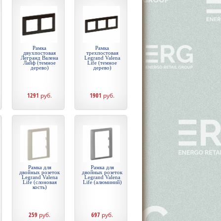
Рамка
Рамка
двухпостовая
трехпостовая
Легранд Валена
Legrand Valena
Лайф (темное
Life (темное
дерево)
дерево)
1291
руб.
1901
руб.
Рамка для
Рамка для
двойных розеток
двойных розеток
Legrand Valena
Legrand Valena
Life (слоновая
Life (алюминий)
кость)
259
руб.
697
руб.