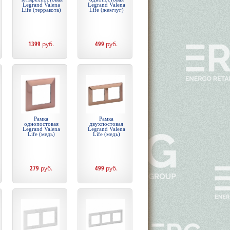
Legrand Valena
Legrand Valena
Life (терракота)
Life (жемчуг)
1399
руб.
499
руб.
Рамка
Рамка
однопостовая
двухпостовая
Legrand Valena
Legrand Valena
Life (медь)
Life (медь)
279
руб.
499
руб.