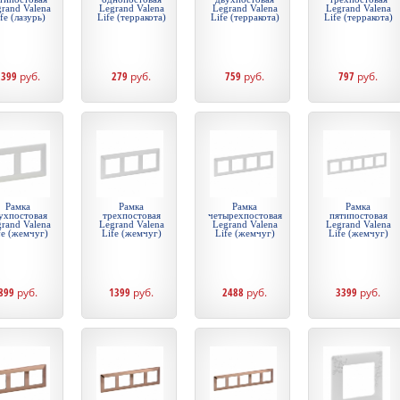
rand Valena
Legrand Valena
Legrand Valena
Legrand Valena
fe (лазурь)
Life (терракота)
Life (терракота)
Life (терракота)
2399
руб.
279
руб.
759
руб.
797
руб.
Рамка
Рамка
Рамка
Рамка
ухпостовая
трехпостовая
четырехпостовая
пятипостовая
rand Valena
Legrand Valena
Legrand Valena
Legrand Valena
fe (жемчуг)
Life (жемчуг)
Life (жемчуг)
Life (жемчуг)
899
руб.
1399
руб.
2488
руб.
3399
руб.