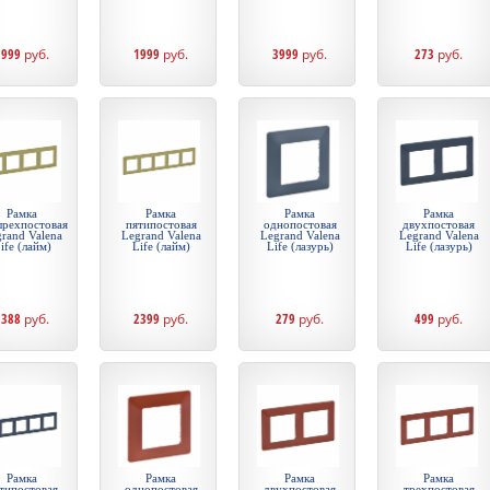
1999
руб.
1999
руб.
3999
руб.
273
руб.
Рамка
Рамка
Рамка
Рамка
ырехпостовая
пятипостовая
однопостовая
двухпостовая
rand Valena
Legrand Valena
Legrand Valena
Legrand Valena
ife (лайм)
Life (лайм)
Life (лазурь)
Life (лазурь)
1388
руб.
2399
руб.
279
руб.
499
руб.
Рамка
Рамка
Рамка
Рамка
типостовая
однопостовая
двухпостовая
трехпостовая