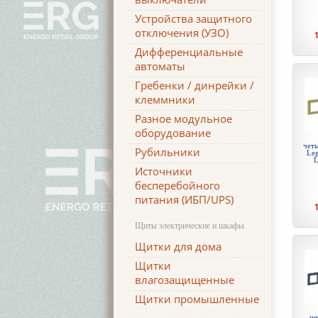
Устройства защитного
отключения (УЗО)
Дифференциальные
автоматы
Гребенки / динрейки /
клеммники
Разное модульное
оборудование
чет
Рубильники
Leg
L
Источники
бесперебойного
питания (ИБП/UPS)
Щиты электрические и шкафы
Щитки для дома
Щитки
влагозащищенные
Щитки промышленные
пя