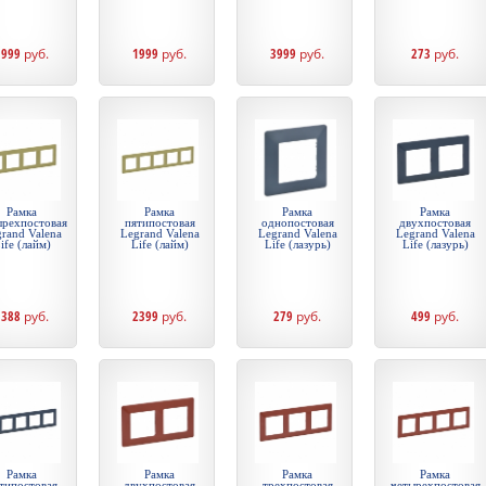
1999
руб.
1999
руб.
3999
руб.
273
руб.
Рамка
Рамка
Рамка
Рамка
ырехпостовая
пятипостовая
однопостовая
двухпостовая
rand Valena
Legrand Valena
Legrand Valena
Legrand Valena
ife (лайм)
Life (лайм)
Life (лазурь)
Life (лазурь)
1388
руб.
2399
руб.
279
руб.
499
руб.
Рамка
Рамка
Рамка
Рамка
типостовая
двухпостовая
трехпостовая
четырехпостовая