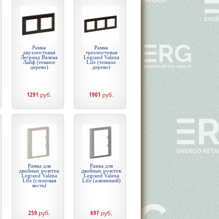
Рамка
Рамка
двухпостовая
трехпостовая
Легранд Валена
Legrand Valena
Лайф (темное
Life (темное
дерево)
дерево)
1291
руб.
1901
руб.
Рамка для
Рамка для
двойных розеток
двойных розеток
Legrand Valena
Legrand Valena
Life (слоновая
Life (алюминий)
кость)
259
руб.
697
руб.