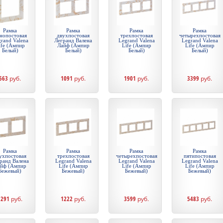
Рамка
Рамка
Рамка
Рамка
нопостовая
двухпостовая
трехпостовая
четырехпостовая
rand Valena
Легранд Валена
Legrand Valena
Legrand Valena
ife (Ампир
Лайф (Ампир
Life (Ампир
Life (Ампир
Белый)
Белый)
Белый)
Белый)
563
руб.
1091
руб.
1901
руб.
3399
руб.
Рамка
Рамка
Рамка
Рамка
ухпостовая
трехпостовая
четырехпостовая
пятипостовая
ранд Валена
Legrand Valena
Legrand Valena
Legrand Valena
йф (Ампир
Life (Ампир
Life (Ампир
Life (Ампир
Бежевый)
Бежевый)
Бежевый)
Бежевый)
1291
руб.
1222
руб.
3599
руб.
5483
руб.