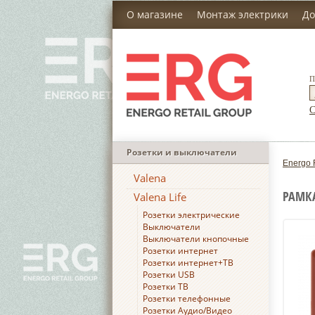
О магазине
Монтаж электрики
До
П
С
Розетки и выключатели
Energo 
Valena
РАМКА
Valena Life
Розетки электрические
Выключатели
Выключатели кнопочные
Розетки интернет
Розетки интернет+ТВ
Розетки USB
Розетки ТВ
Розетки телефонные
Розетки Аудио/Видео