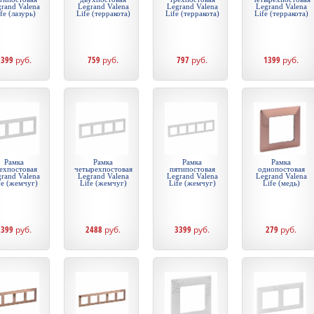
rand Valena
Legrand Valena
Legrand Valena
Legrand Valena
fe (лазурь)
Life (терракота)
Life (терракота)
Life (терракота)
2399
руб.
759
руб.
797
руб.
1399
руб.
Рамка
Рамка
Рамка
Рамка
ехпостовая
четырехпостовая
пятипостовая
однопостовая
rand Valena
Legrand Valena
Legrand Valena
Legrand Valena
fe (жемчуг)
Life (жемчуг)
Life (жемчуг)
Life (медь)
1399
руб.
2488
руб.
3399
руб.
279
руб.