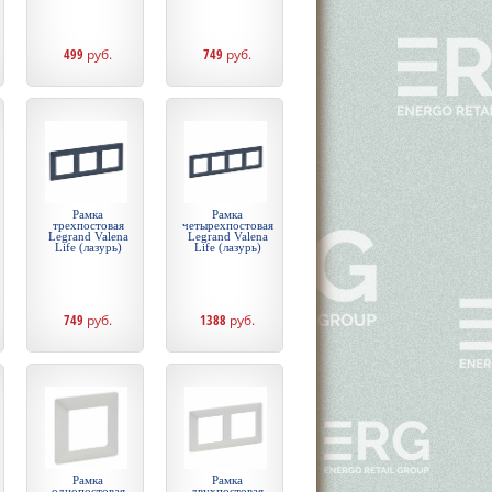
499
руб.
749
руб.
Рамка
Рамка
трехпостовая
четырехпостовая
Legrand Valena
Legrand Valena
Life (лазурь)
Life (лазурь)
749
руб.
1388
руб.
Рамка
Рамка
однопостовая
двухпостовая