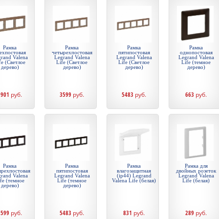
Рамка
Рамка
Рамка
Рамка
ехпостовая
четырехпостовая
пятипостовая
однопостовая
rand Valena
Legrand Valena
Legrand Valena
Legrand Valena
fe (Светлое
Life (Светлое
Life (Светлое
Life (темное
дерево)
дерево)
дерево)
дерево)
1901
руб.
3599
руб.
5483
руб.
663
руб.
Рамка
Рамка
Рамка
Рамка для
ырехпостовая
пятипостовая
влагозащитная
двойных розеток
rand Valena
Legrand Valena
(ip44) Legrand
Legrand Valena
fe (темное
Life (темное
Valena Life (белая)
Life (белая)
дерево)
дерево)
3599
руб.
5483
руб.
831
руб.
289
руб.