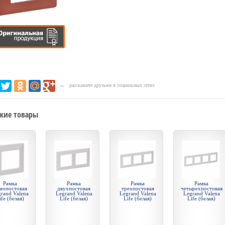
← расскажите друзьям в социальных сетях
жие товары
Рамка
Рамка
Рамка
Рамка
нопостовая
двухпостовая
трехпостовая
четырехпостовая
rand Valena
Legrand Valena
Legrand Valena
Legrand Valena
ife (белая)
Life (белая)
Life (белая)
Life (белая)