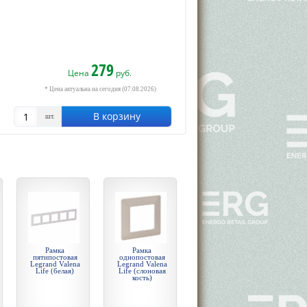
279
Цена
руб.
* Цена актуальна на сегодня (07.08.2026)
В корзину
шт.
Рамка
Рамка
пятипостовая
однопостовая
Legrand Valena
Legrand Valena
Life (белая)
Life (слоновая
кость)