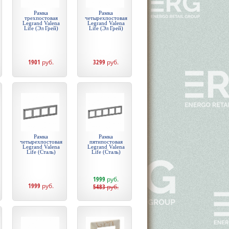
Рамка
Рамка
трехпостовая
четырехпостовая
Legrand Valena
Legrand Valena
Life (Эл Грей)
Life (Эл Грей)
1901
руб.
3299
руб.
Рамка
Рамка
четырехпостовая
пятипостовая
Legrand Valena
Legrand Valena
Life (Сталь)
Life (Сталь)
1999
руб.
1999
руб.
5483
руб.