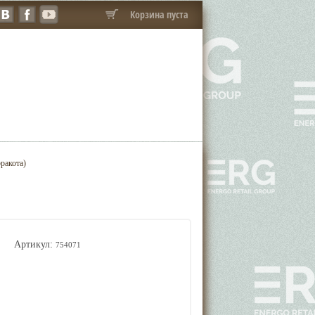
Корзина пуста
ракота)
Артикул:
754071