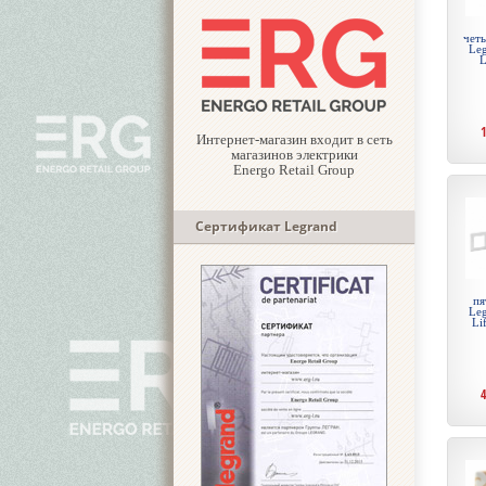
чет
Leg
L
Интернет-магазин входит в сеть
магазинов электрики
Energo Retail Group
Сертификат Legrand
пя
Leg
Li