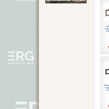
тр
Leg
Li
чет
Leg
Li