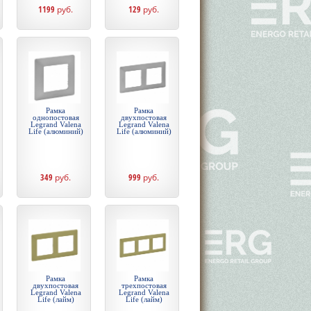
1199
руб.
129
руб.
Рамка
Рамка
однопостовая
двухпостовая
Legrand Valena
Legrand Valena
Life (алюминий)
Life (алюминий)
349
руб.
999
руб.
Рамка
Рамка
двухпостовая
трехпостовая
Legrand Valena
Legrand Valena
Life (лайм)
Life (лайм)