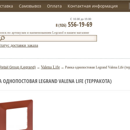
ставка
Самовывоз
Оплата
Контактная информация
С 10.00 до 19.00
556-19-69
8 (926)
оиск по артикулам и наименованиям Legrand в нашем магазине
татус доставки заказа
Valena Life
Retail Group (Legrand)
→
→ Рамка однопостовая Legrand Valena Life (тер
 ОДНОПОСТОВАЯ LEGRAND VALENA LIFE (ТЕРРАКОТА)