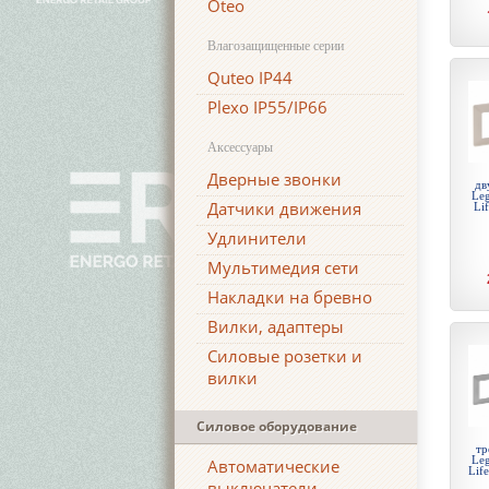
Oteo
Влагозащищенные серии
Quteo IP44
Plexo IP55/IP66
Аксессуары
Дверные звонки
дв
Leg
Датчики движения
Li
Удлинители
Мультимедия сети
Накладки на бревно
Вилки, адаптеры
Силовые розетки и
вилки
Силовое оборудование
тр
Leg
Автоматические
Lif
выключатели