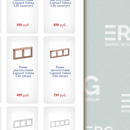
Legrand Valena
Legrand Valena
Life (жемчуг)
Life (жемчуг)
499
руб.
899
руб.
Рамка
Рамка
двухпостовая
трехпостовая
Legrand Valena
Legrand Valena
Life (медь)
Life (медь)
499
руб.
799
руб.