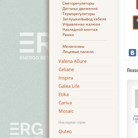
Светорегуляторы
Датчики движения
Терморегуляторы
Заглушки/вывод кабеля
Управление жалюзи
Накладной монтаж
Рамки
Механизмы
Лицевые панели
Valena Allure
Celiane
Похо
Inspira
Galea Life
Etika
Cariva
Mosaic
од
Leg
L
Накладные серии
Quteo