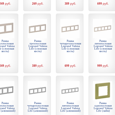
149
руб.
269
руб.
389
руб.
699
руб.
Рамка
Рамка
Рамка
Рамка
ухпостовая
трехпостовая
четырехпостовая
пятипостовая
rand Valena
Legrand Valena
Legrand Valena
Legrand Valena
fe (слоновая
Life (слоновая
Life (слоновая
Life (слоновая
кость)
кость)
кость)
кость)
249
руб.
389
руб.
699
руб.
999
руб.
Рамка
Рамка
Рамка
Рамка
ехпостовая
четырехпостовая
пятипостовая
однопостовая
rand Valena
Legrand Valena
Legrand Valena
Legrand Valena
e (алюминий)
Life (алюминий)
Life (алюминий)
Life (лайм)