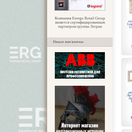
Компания Energo Retail Group
од
является сертифицированным
Leg
партнером группы Легран
L
Наши магазины
дв
Лег
Ла