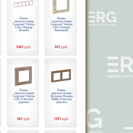
Рамка
Рамка
пятипостовая
однопостовая
Legrand Valena
Legrand Valena
Life (Ампир
Life (Ампир
Белый)
Бежевый)
5483
руб.
663
руб.
Рамка
Рамка
однопостовая
двухпостовая
Legrand Valena
Легранд Валена
Life (Светлое
Лайф (Светлое
дерево)
дерево)
663
руб.
1291
руб.