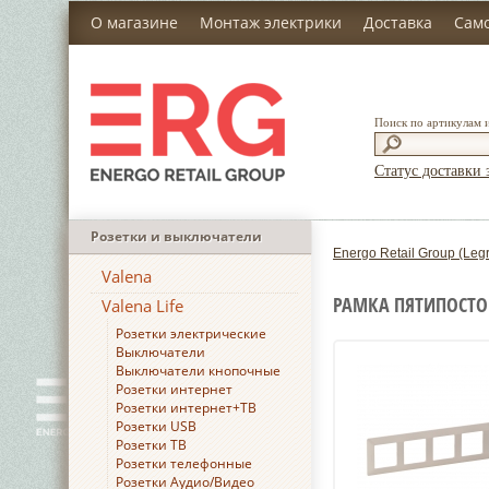
О магазине
Монтаж электрики
Доставка
Сам
Поиск по артикулам 
Статус доставки 
Розетки и выключатели
Energo Retail Group (Leg
Valena
РАМКА ПЯТИПОСТОВ
Valena Life
Розетки электрические
Выключатели
Выключатели кнопочные
Розетки интернет
Розетки интернет+ТВ
Розетки USB
Розетки ТВ
Розетки телефонные
Розетки Аудио/Видео