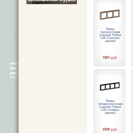
Рамка
трехпостовая
Legrand Valena
Life (Светлое
дерево)
1901
руб.
Рамка
четырехпостовая
Legrand Valena
Life (темное
дерево)
3599
руб.