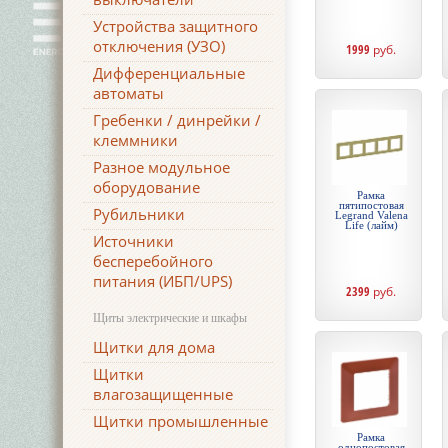
Устройства защитного
отключения (УЗО)
1999
руб.
Дифференциальные
автоматы
Гребенки / динрейки /
клеммники
Разное модульное
оборудование
Рамка
пятипостовая
Рубильники
Legrand Valena
Life (лайм)
Источники
бесперебойного
питания (ИБП/UPS)
2399
руб.
Щиты электрические и шкафы
Щитки для дома
Щитки
влагозащищенные
Щитки промышленные
Рамка
однопостовая