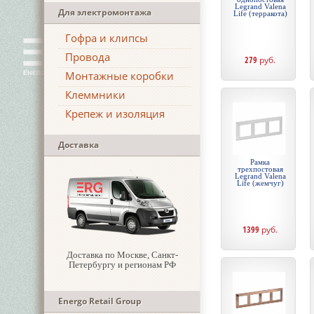
Legrand Valena
Для электромонтажа
Life (терракота)
Гофра и клипсы
Провода
279
руб.
Монтажные коробки
Клеммники
Крепеж и изоляция
Доставка
Рамка
трехпостовая
Legrand Valena
Life (жемчуг)
1399
руб.
Доставка по Москве, Санкт-
Петербургу и регионам РФ
Energo Retail Group