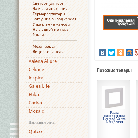
Светорегуляторы
Датчики движения
Терморегуляторы
Заглушки/вывод кабеля
Управление жалюзи
Накладной монтаж
Рамки
Механизмы
Лицевые панели
Valena Allure
Celiane
Похожие товары
Inspira
Galea Life
Etika
Cariva
Mosaic
Рамка
однопостовая
Legrand Valena
Life (белая)
Накладные серии
Quteo