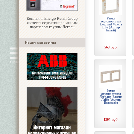
Компания Energo Retail Group
Рамка
однопостовая
является сертифицированным
Legrand Valena
партнером группы Легран
Life (Ампир
Белый)
Наши магазины
563
руб.
Рамка
двухпостовая
Легранд Валена
Лайф (Ампир
Бежевый)
1291
руб.