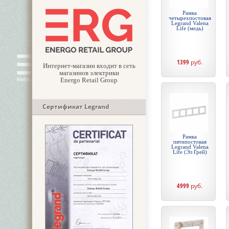
Рамка
четырехпостовая
Legrand Valena
Life (медь)
1399
руб.
Интернет-магазин входит в сеть
магазинов электрики
Energo Retail Group
Сертификат Legrand
Рамка
пятипостовая
Legrand Valena
Life (Эл Грей)
4999
руб.