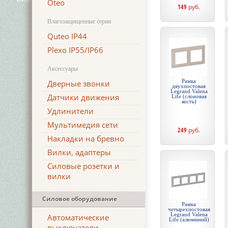
Oteo
149
руб.
Влагозащищенные серии
Quteo IP44
Plexo IP55/IP66
Аксессуары
Рамка
Дверные звонки
двухпостовая
Legrand Valena
Датчики движения
Life (слоновая
кость)
Удлинители
Мультимедия сети
249
руб.
Накладки на бревно
Вилки, адаптеры
Силовые розетки и
вилки
Силовое оборудование
Рамка
четырехпостовая
Legrand Valena
Автоматические
Life (алюминий)
выключатели