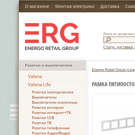
О магазине
Монтаж электрики
Доставка
Сам
Поиск по артикулам 
Статус доставки 
Розетки и выключатели
Energo Retail Group (Leg
Valena
РАМКА ПЯТИПОСТОВА
Valena Life
Розетки электрические
Выключатели
Выключатели кнопочные
Розетки интернет
Розетки интернет+ТВ
Розетки USB
Розетки ТВ
Розетки телефонные
Розетки Аудио/Видео