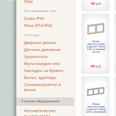
Oteo
149
руб.
Влагозащищенные серии
Quteo IP44
Plexo IP55/IP66
Аксессуары
Рамка
Дверные звонки
двухпостовая
Legrand Valena
Датчики движения
Life (слоновая
кость)
Удлинители
Мультимедия сети
249
руб.
Накладки на бревно
Вилки, адаптеры
Силовые розетки и
вилки
Силовое оборудование
Рамка
трехпостовая
Legrand Valena
Автоматические
Life (алюминий)
выключатели