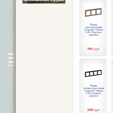
Рамка
трехпостовая
Legrand Valena
Life (Светлое
дерево)
1901
руб.
Рамка
четырехпостовая
Legrand Valena
Life (темное
дерево)
3599
руб.