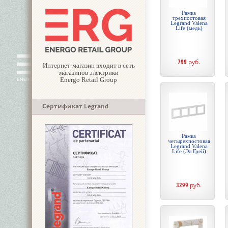
Рамка
трехпостовая
Legrand Valena
Life (медь)
799
руб.
Интернет-магазин входит в сеть
магазинов электрики
Energo Retail Group
Сертификат Legrand
Рамка
четырехпостовая
Legrand Valena
Life (Эл Грей)
3299
руб.