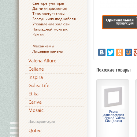
Светорегуляторы
Датчики движения
Терморегуляторы
Заглушки/вывод кабеля
Управление жалюзи
Накладной монтаж
Рамки
Механизмы
Лицевые панели
Valena Allure
Celiane
Похожие товары
Inspira
Galea Life
Etika
Cariva
Mosaic
Рамка
однопостовая
Legrand Valena
Life (белая)
Накладные серии
Quteo