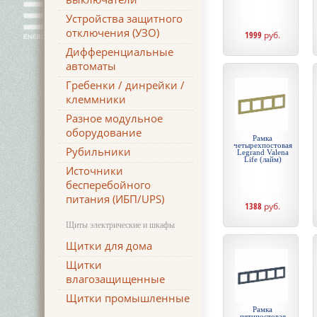
Устройства защитного
отключения (УЗО)
1999
руб.
Дифференциальные
автоматы
Гребенки / динрейки /
клеммники
Разное модульное
оборудование
Рамка
четырехпостовая
Рубильники
Legrand Valena
Life (лайм)
Источники
бесперебойного
питания (ИБП/UPS)
1388
руб.
Щиты электрические и шкафы
Щитки для дома
Щитки
влагозащищенные
Щитки промышленные
Рамка
пятипостовая