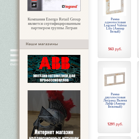
Компания Energo Retail Group
Рамка
однопостовая
является сертифицированным
Legrand Valena
партнером группы Легран
Life (Ампир
Белый)
Наши магазины
563
руб.
Рамка
двухпостовая
Легранд Валена
Лайф (Ампир
Бежевый)
1291
руб.