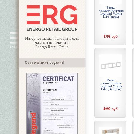
Рамка
четырехпостовая
Legrand Valena
Life (медь)
1399
руб.
Интернет-магазин входит в сеть
магазинов электрики
Energo Retail Group
Сертификат Legrand
Рамка
пятипостовая
Legrand Valena
Life (Эл Грей)
4999
руб.