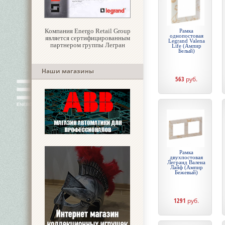
Компания Energo Retail Group
Рамка
однопостовая
является сертифицированным
Legrand Valena
партнером группы Легран
Life (Ампир
Белый)
Наши магазины
563
руб.
Рамка
двухпостовая
Легранд Валена
Лайф (Ампир
Бежевый)
1291
руб.