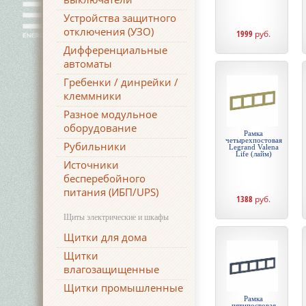
Устройства защитного
отключения (УЗО)
1999
руб.
Дифференциальные
автоматы
Гребенки / динрейки /
клеммники
Разное модульное
оборудование
Рамка
четырехпостовая
Рубильники
Legrand Valena
Life (лайм)
Источники
бесперебойного
питания (ИБП/UPS)
1388
руб.
Щиты электрические и шкафы
Щитки для дома
Щитки
влагозащищенные
Щитки промышленные
Рамка
пятипостовая