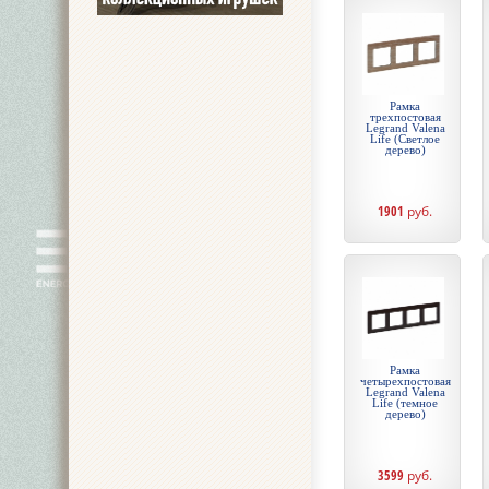
Рамка
трехпостовая
Legrand Valena
Life (Светлое
дерево)
1901
руб.
Рамка
четырехпостовая
Legrand Valena
Life (темное
дерево)
3599
руб.