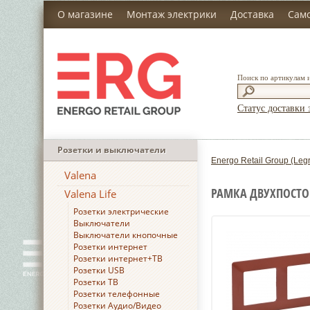
О магазине
Монтаж электрики
Доставка
Сам
Поиск по артикулам 
Статус доставки 
Розетки и выключатели
Energo Retail Group (Leg
Valena
РАМКА ДВУХПОСТОВ
Valena Life
Розетки электрические
Выключатели
Выключатели кнопочные
Розетки интернет
Розетки интернет+ТВ
Розетки USB
Розетки ТВ
Розетки телефонные
Розетки Аудио/Видео