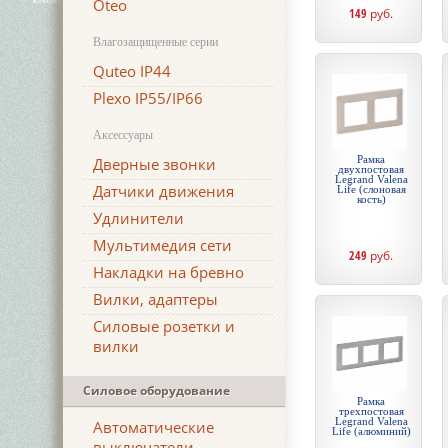
Oteo
149
руб.
Влагозащищенные серии
Quteo IP44
Plexo IP55/IP66
Аксессуары
Рамка
Дверные звонки
двухпостовая
Legrand Valena
Датчики движения
Life (слоновая
кость)
Удлинители
Мультимедия сети
249
руб.
Накладки на бревно
Вилки, адаптеры
Силовые розетки и
вилки
Силовое оборудование
Рамка
трехпостовая
Legrand Valena
Автоматические
Life (алюминий)
выключатели