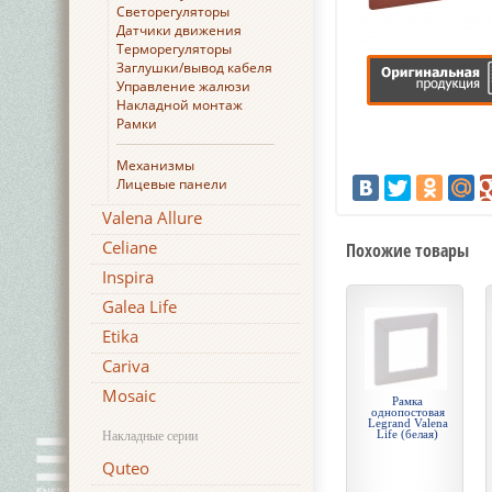
Светорегуляторы
Датчики движения
Терморегуляторы
Заглушки/вывод кабеля
Управление жалюзи
Накладной монтаж
Рамки
Механизмы
Лицевые панели
Valena Allure
Celiane
Похожие товары
Inspira
Galea Life
Etika
Cariva
Mosaic
Рамка
однопостовая
Legrand Valena
Life (белая)
Накладные серии
Quteo