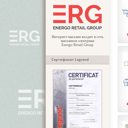
чет
Leg
L
Интернет-магазин входит в сеть
магазинов электрики
Energo Retail Group
Сертификат Legrand
пя
Leg
Li