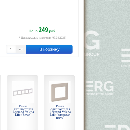
249
Цена
руб.
* Цена актуальна на сегодня (07.08.2026)
В корзину
шт.
Рамка
Рамка
пятипостовая
однопостовая
Legrand Valena
Legrand Valena
Life (белая)
Life (слоновая
кость)