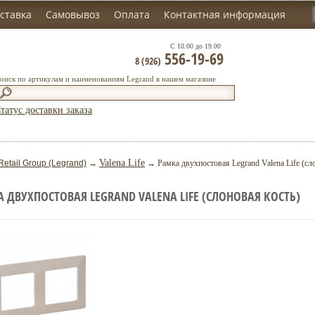
ставка
Самовывоз
Оплата
Контактная информация
С 10.00 до 19.00
556-19-69
8 (926)
оиск по артикулам и наименованиям Legrand в нашем магазине
татус доставки заказа
Valena Life
Retail Group (Legrand)
→
→ Рамка двухпостовая Legrand Valena Life (сло
 ДВУХПОСТОВАЯ LEGRAND VALENA LIFE (СЛОНОВАЯ КОСТЬ)