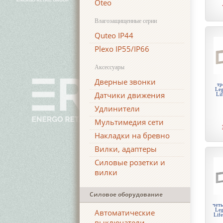
Oteo
Влагозащищенные серии
Quteo IP44
Plexo IP55/IP66
Аксессуары
Дверные звонки
тр
Leg
Датчики движения
Li
Удлинители
Мультимедия сети
Накладки на бревно
Вилки, адаптеры
Силовые розетки и
вилки
Силовое оборудование
чет
Leg
Автоматические
Lif
выключатели