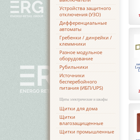
Устройства защитного
отключения (УЗО)
Дифференциальные
автоматы
Гребенки / динрейки /
клеммники
Разное модульное
оборудование
пя
Рубильники
Leg
L
Источники
бесперебойного
питания (ИБП/UPS)
Щиты электрические и шкафы
Щитки для дома
Щитки
влагозащищенные
Щитки промышленные
од