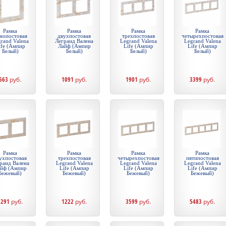
Рамка
Рамка
Рамка
Рамка
нопостовая
двухпостовая
трехпостовая
четырехпостовая
rand Valena
Легранд Валена
Legrand Valena
Legrand Valena
ife (Ампир
Лайф (Ампир
Life (Ампир
Life (Ампир
Белый)
Белый)
Белый)
Белый)
563
руб.
1091
руб.
1901
руб.
3399
руб.
Рамка
Рамка
Рамка
Рамка
ухпостовая
трехпостовая
четырехпостовая
пятипостовая
ранд Валена
Legrand Valena
Legrand Valena
Legrand Valena
йф (Ампир
Life (Ампир
Life (Ампир
Life (Ампир
Бежевый)
Бежевый)
Бежевый)
Бежевый)
1291
руб.
1222
руб.
3599
руб.
5483
руб.