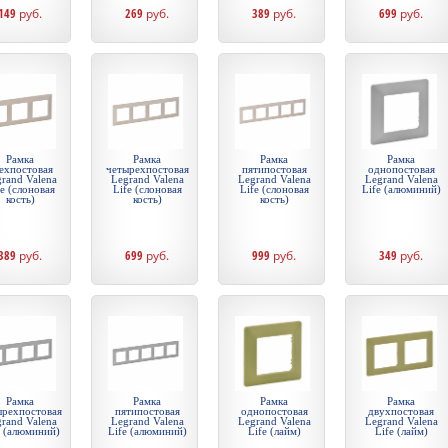
149
руб.
269
руб.
389
руб.
699
руб.
Рамка
Рамка
Рамка
Рамка
ехпостовая
четырехпостовая
пятипостовая
однопостовая
rand Valena
Legrand Valena
Legrand Valena
Legrand Valena
fe (слоновая
Life (слоновая
Life (слоновая
Life (алюминий)
кость)
кость)
кость)
389
руб.
699
руб.
999
руб.
349
руб.
Рамка
Рамка
Рамка
Рамка
ырехпостовая
пятипостовая
однопостовая
двухпостовая
rand Valena
Legrand Valena
Legrand Valena
Legrand Valena
e (алюминий)
Life (алюминий)
Life (лайм)
Life (лайм)