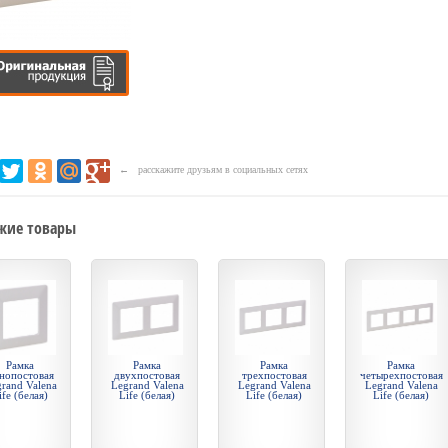
← расскажите друзьям в социальных сетях
жие товары
Рамка
Рамка
Рамка
Рамка
нопостовая
двухпостовая
трехпостовая
четырехпостовая
rand Valena
Legrand Valena
Legrand Valena
Legrand Valena
ife (белая)
Life (белая)
Life (белая)
Life (белая)