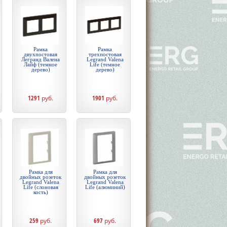
Рамка
Рамка
двухпостовая
трехпостовая
Легранд Валена
Legrand Valena
Лайф (темное
Life (темное
дерево)
дерево)
1291
руб.
1901
руб.
Рамка для
Рамка для
двойных розеток
двойных розеток
Legrand Valena
Legrand Valena
Life (слоновая
Life (алюминий)
кость)
259
руб.
697
руб.