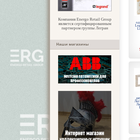
Компания Energo Retail Group
од
является сертифицированным
Leg
партнером группы Легран
L
Наши магазины
дв
Лег
Ла