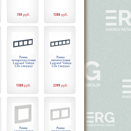
749
руб.
1388
руб.
Рамка
Рамка
четырехпостовая
пятипостовая
Legrand Valena
Legrand Valena
Life (лазурь)
Life (лазурь)
1388
руб.
2399
руб.
Рамка
Рамка
однопостовая
двухпостовая