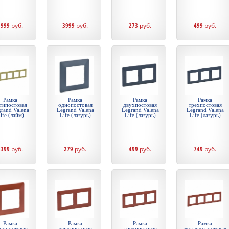
1999
руб.
3999
руб.
273
руб.
499
руб.
Рамка
Рамка
Рамка
Рамка
типостовая
однопостовая
двухпостовая
трехпостовая
rand Valena
Legrand Valena
Legrand Valena
Legrand Valena
ife (лайм)
Life (лазурь)
Life (лазурь)
Life (лазурь)
2399
руб.
279
руб.
499
руб.
749
руб.
Рамка
Рамка
Рамка
Рамка
нопостовая
двухпостовая
трехпостовая
четырехпостовая