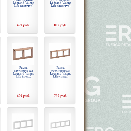
Legrand Valena
Legrand Valena
Life (жемчуг)
Life (жемчуг)
499
руб.
899
руб.
Рамка
Рамка
двухпостовая
трехпостовая
Legrand Valena
Legrand Valena
Life (медь)
Life (медь)
499
руб.
799
руб.