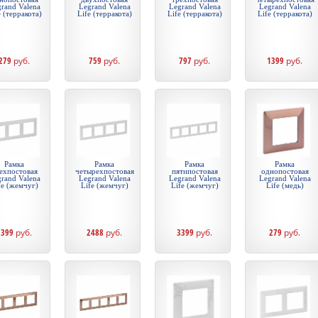
rand Valena
Legrand Valena
Legrand Valena
Legrand Valena
e (терракота)
Life (терракота)
Life (терракота)
Life (терракота)
279
руб.
759
руб.
797
руб.
1399
руб.
Рамка
Рамка
Рамка
Рамка
ехпостовая
четырехпостовая
пятипостовая
однопостовая
rand Valena
Legrand Valena
Legrand Valena
Legrand Valena
fe (жемчуг)
Life (жемчуг)
Life (жемчуг)
Life (медь)
1399
руб.
2488
руб.
3399
руб.
279
руб.