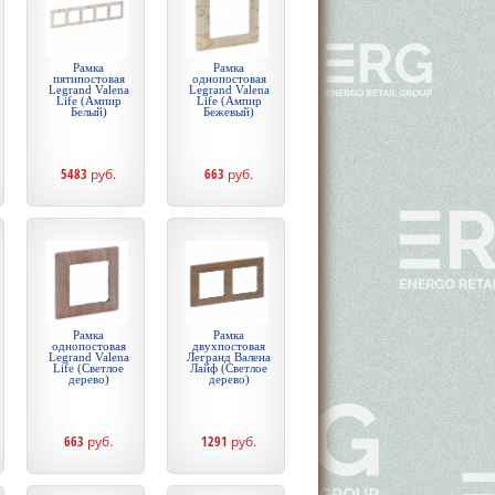
Рамка
Рамка
пятипостовая
однопостовая
Legrand Valena
Legrand Valena
Life (Ампир
Life (Ампир
Белый)
Бежевый)
5483
руб.
663
руб.
Рамка
Рамка
однопостовая
двухпостовая
Legrand Valena
Легранд Валена
Life (Светлое
Лайф (Светлое
дерево)
дерево)
663
руб.
1291
руб.