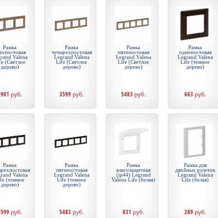
Рамка
Рамка
Рамка
Рамка
ехпостовая
четырехпостовая
пятипостовая
однопостовая
rand Valena
Legrand Valena
Legrand Valena
Legrand Valena
fe (Светлое
Life (Светлое
Life (Светлое
Life (темное
дерево)
дерево)
дерево)
дерево)
1901
руб.
3599
руб.
5483
руб.
663
руб.
Рамка
Рамка
Рамка
Рамка для
ырехпостовая
пятипостовая
влагозащитная
двойных розеток
rand Valena
Legrand Valena
(ip44) Legrand
Legrand Valena
fe (темное
Life (темное
Valena Life (белая)
Life (белая)
дерево)
дерево)
3599
руб.
5483
руб.
831
руб.
289
руб.