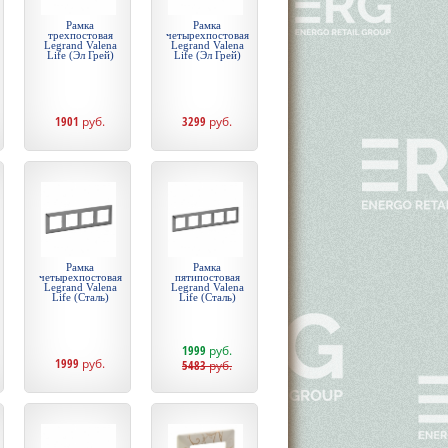
Рамка
Рамка
трехпостовая
четырехпостовая
Legrand Valena
Legrand Valena
Life (Эл Грей)
Life (Эл Грей)
1901
руб.
3299
руб.
Рамка
Рамка
четырехпостовая
пятипостовая
Legrand Valena
Legrand Valena
Life (Сталь)
Life (Сталь)
1999
руб.
1999
руб.
5483
руб.