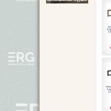
тр
Leg
Li
чет
Leg
Li