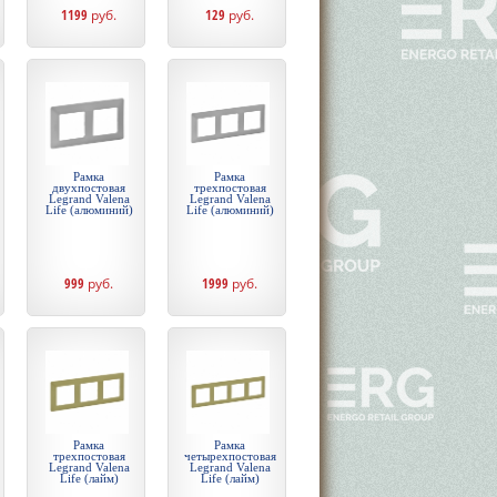
1199
руб.
129
руб.
Рамка
Рамка
двухпостовая
трехпостовая
Legrand Valena
Legrand Valena
Life (алюминий)
Life (алюминий)
999
руб.
1999
руб.
Рамка
Рамка
трехпостовая
четырехпостовая
Legrand Valena
Legrand Valena
Life (лайм)
Life (лайм)