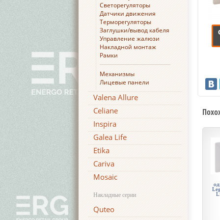
Светорегуляторы
Датчики движения
Терморегуляторы
Заглушки/вывод кабеля
Управление жалюзи
Накладной монтаж
Рамки
Механизмы
Лицевые панели
Valena Allure
Celiane
Похо
Inspira
Galea Life
Etika
Cariva
Mosaic
од
Leg
L
Накладные серии
Quteo