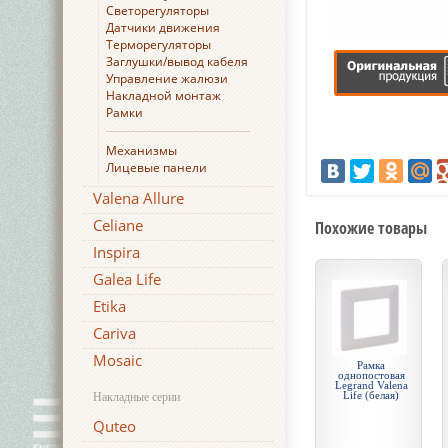
Светорегуляторы
Датчики движения
Терморегуляторы
Заглушки/вывод кабеля
Управление жалюзи
Накладной монтаж
Рамки
Механизмы
Лицевые панели
Valena Allure
Celiane
Похожие товары
Inspira
Galea Life
Etika
Cariva
Mosaic
Рамка
однопостовая
Legrand Valena
Life (белая)
Накладные серии
Quteo