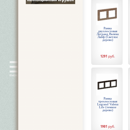
Рамка
двухпостовая
Легранд Валена
Лайф (Светлое
дерево)
1291
руб.
Рамка
трехпостовая
Legrand Valena
Life (темное
дерево)
1901
руб.