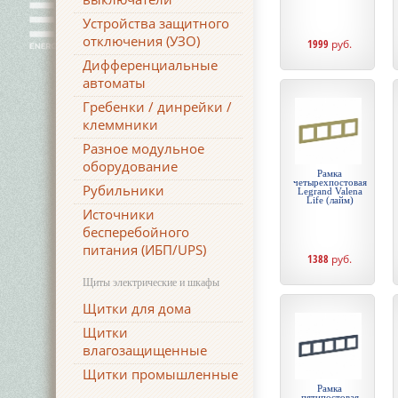
Устройства защитного
отключения (УЗО)
1999
руб.
Дифференциальные
автоматы
Гребенки / динрейки /
клеммники
Разное модульное
оборудование
Рамка
четырехпостовая
Рубильники
Legrand Valena
Life (лайм)
Источники
бесперебойного
питания (ИБП/UPS)
1388
руб.
Щиты электрические и шкафы
Щитки для дома
Щитки
влагозащищенные
Щитки промышленные
Рамка
пятипостовая