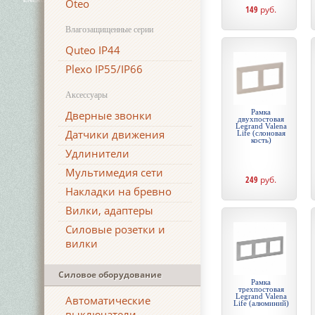
Oteo
149
руб.
Влагозащищенные серии
Quteo IP44
Plexo IP55/IP66
Аксессуары
Рамка
Дверные звонки
двухпостовая
Legrand Valena
Датчики движения
Life (слоновая
кость)
Удлинители
Мультимедия сети
249
руб.
Накладки на бревно
Вилки, адаптеры
Силовые розетки и
вилки
Силовое оборудование
Рамка
трехпостовая
Legrand Valena
Автоматические
Life (алюминий)
выключатели