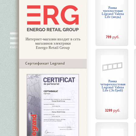
Рамка
трехпостовая
Legrand Valena
Life (медь)
799
руб.
Интернет-магазин входит в сеть
магазинов электрики
Energo Retail Group
Сертификат Legrand
Рамка
четырехпостовая
Legrand Valena
Life (Эл Грей)
3299
руб.