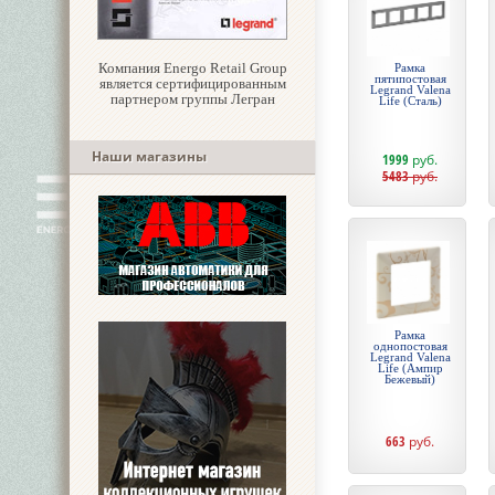
Компания Energo Retail Group
Рамка
пятипостовая
является сертифицированным
Legrand Valena
партнером группы Легран
Life (Сталь)
Наши магазины
1999
руб.
5483
руб.
Рамка
однопостовая
Legrand Valena
Life (Ампир
Бежевый)
663
руб.