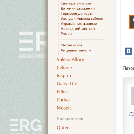
Светорегуляторы
Датчики движения
Терморегуляторы
Заглушки/вывод кабеля
Управление жалюзи
Накладной монтаж
Рамки
Механизмы
Лицевые панели
Valena Allure
Celiane
Похо
Inspira
Galea Life
Etika
Cariva
Mosaic
од
Leg
L
Накладные серии
Quteo