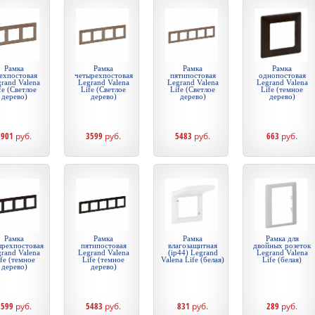
Рамка
Рамка
Рамка
Рамка
ехпостовая
четырехпостовая
пятипостовая
однопостовая
rand Valena
Legrand Valena
Legrand Valena
Legrand Valena
fe (Светлое
Life (Светлое
Life (Светлое
Life (темное
дерево)
дерево)
дерево)
дерево)
1901
руб.
3599
руб.
5483
руб.
663
руб.
Рамка
Рамка
Рамка
Рамка для
ырехпостовая
пятипостовая
влагозащитная
двойных розеток
rand Valena
Legrand Valena
(ip44) Legrand
Legrand Valena
fe (темное
Life (темное
Valena Life (белая)
Life (белая)
дерево)
дерево)
3599
руб.
5483
руб.
831
руб.
289
руб.