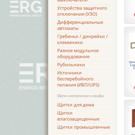
Устройства защитного
отключения (УЗО)
Дифференциальные
автоматы
Гребенки / динрейки /
клеммники
Разное модульное
оборудование
чет
Рубильники
Leg
L
Источники
бесперебойного
питания (ИБП/UPS)
Щиты электрические и шкафы
Щитки для дома
Щитки
влагозащищенные
Щитки промышленные
од