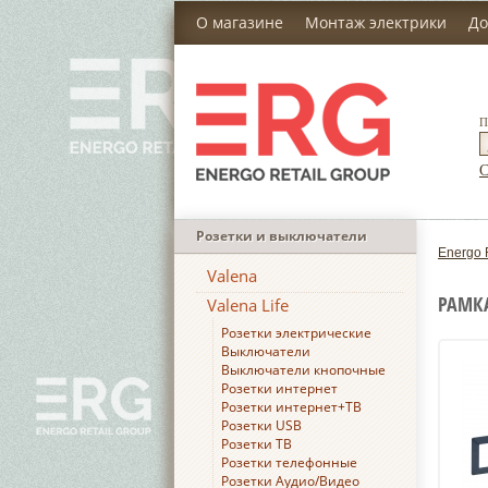
О магазине
Монтаж электрики
До
П
С
Розетки и выключатели
Energo 
Valena
РАМКА
Valena Life
Розетки электрические
Выключатели
Выключатели кнопочные
Розетки интернет
Розетки интернет+ТВ
Розетки USB
Розетки ТВ
Розетки телефонные
Розетки Аудио/Видео