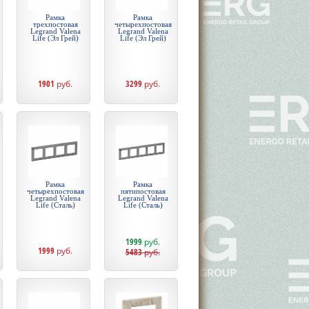
Рамка
Рамка
трехпостовая
четырехпостовая
Legrand Valena
Legrand Valena
Life (Эл Грей)
Life (Эл Грей)
1901
руб.
3299
руб.
Рамка
Рамка
четырехпостовая
пятипостовая
Legrand Valena
Legrand Valena
Life (Сталь)
Life (Сталь)
1999
руб.
1999
руб.
5483
руб.