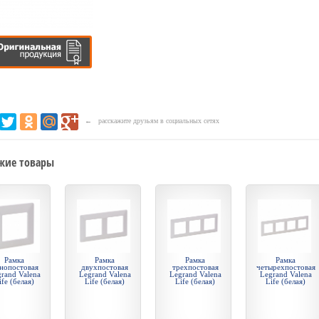
← расскажите друзьям в социальных сетях
жие товары
Рамка
Рамка
Рамка
Рамка
нопостовая
двухпостовая
трехпостовая
четырехпостовая
rand Valena
Legrand Valena
Legrand Valena
Legrand Valena
ife (белая)
Life (белая)
Life (белая)
Life (белая)