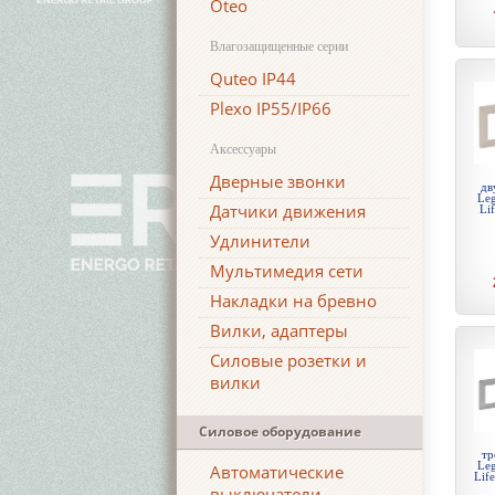
Oteo
Влагозащищенные серии
Quteo IP44
Plexo IP55/IP66
Аксессуары
Дверные звонки
дв
Leg
Датчики движения
Li
Удлинители
Мультимедия сети
Накладки на бревно
Вилки, адаптеры
Силовые розетки и
вилки
Силовое оборудование
тр
Leg
Автоматические
Lif
выключатели