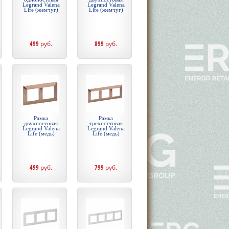
Legrand Valena
Legrand Valena
Life (жемчуг)
Life (жемчуг)
499
руб.
899
руб.
Рамка
Рамка
двухпостовая
трехпостовая
Legrand Valena
Legrand Valena
Life (медь)
Life (медь)
499
руб.
799
руб.