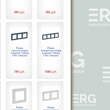
499
руб.
749
руб.
Рамка
Рамка
трехпостовая
четырехпостовая
Legrand Valena
Legrand Valena
Life (лазурь)
Life (лазурь)
749
руб.
1388
руб.
Рамка
Рамка
однопостовая
двухпостовая