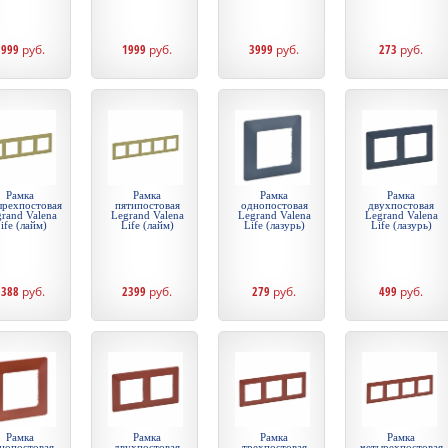
1999
руб.
1999
руб.
3999
руб.
273
руб.
Рамка
Рамка
Рамка
Рамка
ырехпостовая
пятипостовая
однопостовая
двухпостовая
rand Valena
Legrand Valena
Legrand Valena
Legrand Valena
ife (лайм)
Life (лайм)
Life (лазурь)
Life (лазурь)
1388
руб.
2399
руб.
279
руб.
499
руб.
Рамка
Рамка
Рамка
Рамка
нопостовая
двухпостовая
трехпостовая
четырехпостовая