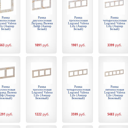
Рамка
Рамка
Рамка
Рамка
нопостовая
двухпостовая
трехпостовая
четырехпостовая
rand Valena
Легранд Валена
Legrand Valena
Legrand Valena
ife (Ампир
Лайф (Ампир
Life (Ампир
Life (Ампир
Белый)
Белый)
Белый)
Белый)
563
руб.
1091
руб.
1901
руб.
3399
руб.
Рамка
Рамка
Рамка
Рамка
ухпостовая
трехпостовая
четырехпостовая
пятипостовая
ранд Валена
Legrand Valena
Legrand Valena
Legrand Valena
йф (Ампир
Life (Ампир
Life (Ампир
Life (Ампир
Бежевый)
Бежевый)
Бежевый)
Бежевый)
1291
руб.
1222
руб.
3599
руб.
5483
руб.