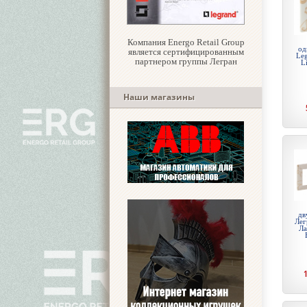
Компания Energo Retail Group
од
является сертифицированным
Leg
партнером группы Легран
L
Наши магазины
дв
Лег
Ла