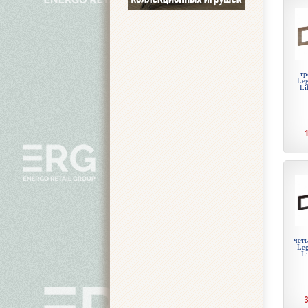
тр
Leg
Li
чет
Leg
Li