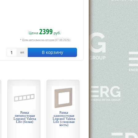
2399
Цена
руб.
* Цена актуальна на сегодня (07.08.2026)
В корзину
шт.
Рамка
Рамка
пятипостовая
однопостовая
Legrand Valena
Legrand Valena
Life (белая)
Life (слоновая
кость)