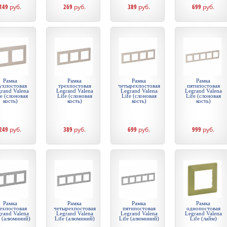
149
руб.
269
руб.
389
руб.
699
руб.
Рамка
Рамка
Рамка
Рамка
ухпостовая
трехпостовая
четырехпостовая
пятипостовая
rand Valena
Legrand Valena
Legrand Valena
Legrand Valena
fe (слоновая
Life (слоновая
Life (слоновая
Life (слоновая
кость)
кость)
кость)
кость)
249
руб.
389
руб.
699
руб.
999
руб.
Рамка
Рамка
Рамка
Рамка
ехпостовая
четырехпостовая
пятипостовая
однопостовая
rand Valena
Legrand Valena
Legrand Valena
Legrand Valena
e (алюминий)
Life (алюминий)
Life (алюминий)
Life (лайм)