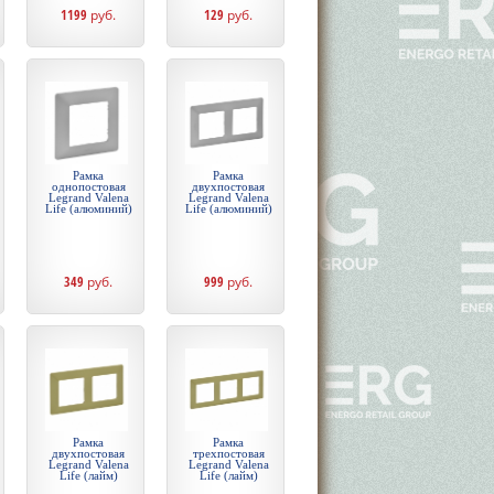
1199
руб.
129
руб.
Рамка
Рамка
однопостовая
двухпостовая
Legrand Valena
Legrand Valena
Life (алюминий)
Life (алюминий)
349
руб.
999
руб.
Рамка
Рамка
двухпостовая
трехпостовая
Legrand Valena
Legrand Valena
Life (лайм)
Life (лайм)