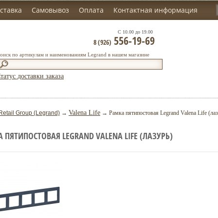
ставка
Самовывоз
Оплата
Контактная информация
С 10.00 до 19.00
556-19-69
8 (926)
оиск по артикулам и наименованиям Legrand в нашем магазине
татус доставки заказа
Valena Life
Retail Group (Legrand)
→
→ Рамка пятипостовая Legrand Valena Life (лаз
 ПЯТИПОСТОВАЯ LEGRAND VALENA LIFE (ЛАЗУРЬ)