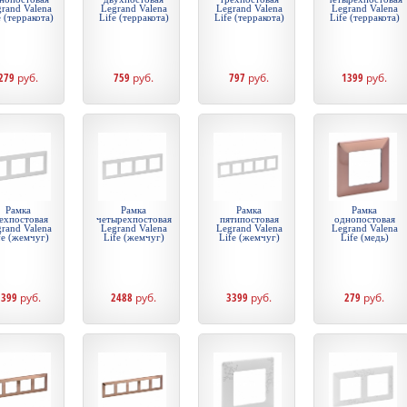
rand Valena
Legrand Valena
Legrand Valena
Legrand Valena
e (терракота)
Life (терракота)
Life (терракота)
Life (терракота)
279
руб.
759
руб.
797
руб.
1399
руб.
Рамка
Рамка
Рамка
Рамка
ехпостовая
четырехпостовая
пятипостовая
однопостовая
rand Valena
Legrand Valena
Legrand Valena
Legrand Valena
fe (жемчуг)
Life (жемчуг)
Life (жемчуг)
Life (медь)
1399
руб.
2488
руб.
3399
руб.
279
руб.