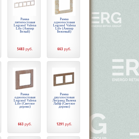
Рамка
Рамка
пятипостовая
однопостовая
Legrand Valena
Legrand Valena
Life (Ампир
Life (Ампир
Белый)
Бежевый)
5483
руб.
663
руб.
Рамка
Рамка
однопостовая
двухпостовая
Legrand Valena
Легранд Валена
Life (Светлое
Лайф (Светлое
дерево)
дерево)
663
руб.
1291
руб.