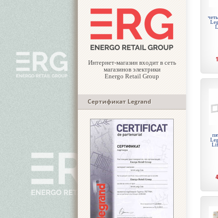
чет
Leg
L
Интернет-магазин входит в сеть
магазинов электрики
Energo Retail Group
Сертификат Legrand
пя
Leg
Li