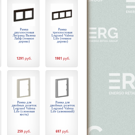
Рамка
Рамка
двухпостовая
трехпостовая
Легранд Валена
Legrand Valena
Лайф (темное
Life (темное
дерево)
дерево)
1291
руб.
1901
руб.
Рамка для
Рамка для
двойных розеток
двойных розеток
Legrand Valena
Legrand Valena
Life (слоновая
Life (алюминий)
кость)
259
руб.
697
руб.