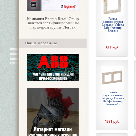
Компания Energo Retail Group
Рамка
однопостовая
является сертифицированным
Legrand Valena
партнером группы Легран
Life (Ампир
Белый)
Наши магазины
563
руб.
Рамка
двухпостовая
Легранд Валена
Лайф (Ампир
Бежевый)
1291
руб.