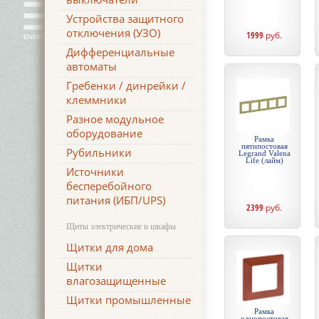
Устройства защитного
отключения (УЗО)
1999
руб.
Дифференциальные
автоматы
Гребенки / динрейки /
клеммники
Разное модульное
оборудование
Рамка
пятипостовая
Рубильники
Legrand Valena
Life (лайм)
Источники
бесперебойного
питания (ИБП/UPS)
2399
руб.
Щиты электрические и шкафы
Щитки для дома
Щитки
влагозащищенные
Щитки промышленные
Рамка
однопостовая