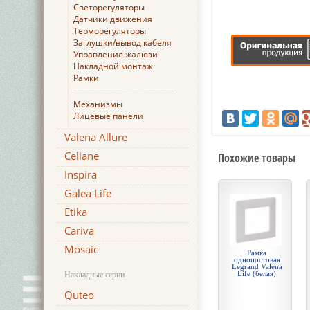
Светорегуляторы
Датчики движения
Терморегуляторы
Заглушки/вывод кабеля
Управление жалюзи
Накладной монтаж
Рамки
Механизмы
Лицевые панели
Valena Allure
Celiane
Похожие товары
Inspira
Galea Life
Etika
Cariva
Mosaic
Рамка
однопостовая
Legrand Valena
Life (белая)
Накладные серии
Quteo