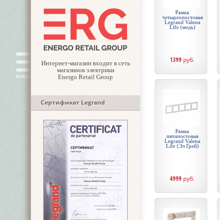
Рамка
четырехпостовая
Legrand Valena
Life (медь)
1399
руб.
Интернет-магазин входит в сеть
магазинов электрики
Energo Retail Group
Сертификат Legrand
Рамка
пятипостовая
Legrand Valena
Life (Эл Грей)
4999
руб.