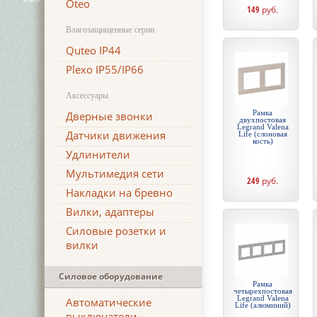
Oteo
149
руб.
Влагозащищенные серии
Quteo IP44
Plexo IP55/IP66
Аксессуары
Рамка
Дверные звонки
двухпостовая
Legrand Valena
Датчики движения
Life (слоновая
кость)
Удлинители
Мультимедия сети
249
руб.
Накладки на бревно
Вилки, адаптеры
Силовые розетки и
вилки
Силовое оборудование
Рамка
четырехпостовая
Legrand Valena
Автоматические
Life (алюминий)
выключатели