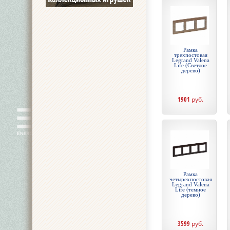
Рамка
трехпостовая
Legrand Valena
Life (Светлое
дерево)
1901
руб.
Рамка
четырехпостовая
Legrand Valena
Life (темное
дерево)
3599
руб.