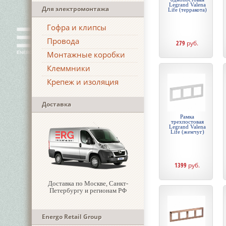
Legrand Valena
Для электромонтажа
Life (терракота)
Гофра и клипсы
Провода
279
руб.
Монтажные коробки
Клеммники
Крепеж и изоляция
Доставка
Рамка
трехпостовая
Legrand Valena
Life (жемчуг)
1399
руб.
Доставка по Москве, Санкт-
Петербургу и регионам РФ
Energo Retail Group