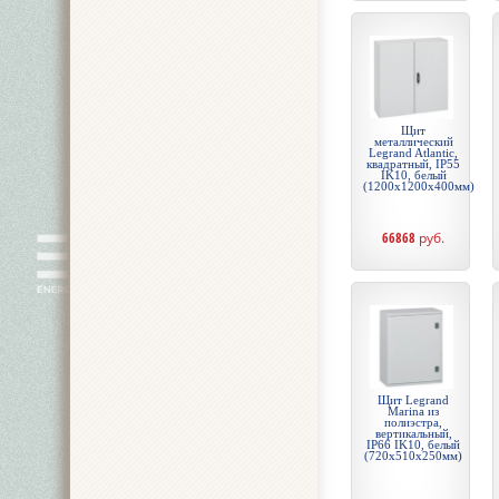
Щит
металлический
Legrand Atlantic,
квадратный, IP55
IK10, белый
(1200x1200x400мм)
66868
руб.
Щит Legrand
Marina из
полиэстра,
вертикальный,
IP66 IK10, белый
(720x510x250мм)