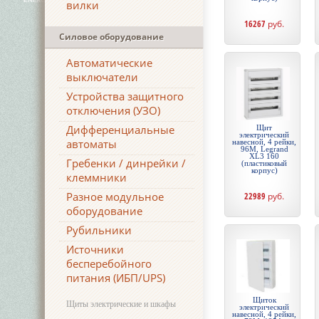
вилки
16267
руб.
Силовое оборудование
Автоматические
выключатели
Устройства защитного
отключения (УЗО)
Дифференциальные
Щит
электрический
автоматы
навесной, 4 рейки,
96М, Legrand
XL3 160
Гребенки / динрейки /
(пластиковый
корпус)
клеммники
Разное модульное
22989
руб.
оборудование
Рубильники
Источники
бесперебойного
питания (ИБП/UPS)
Щиток
Щиты электрические и шкафы
электрический
навесной, 4 рейки,