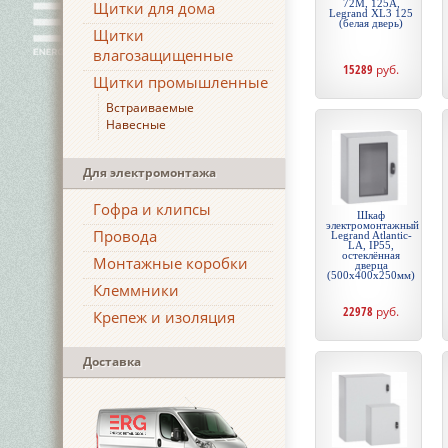
72М, 125А,
Щитки для дома
Legrand XL3 125
(белая дверь)
Щитки
влагозащищенные
15289
руб.
Щитки промышленные
Встраиваемые
Навесные
Для электромонтажа
Гофра и клипсы
Шкаф
электромонтажный
Провода
Legrand Atlantic-
LA, IP55,
остеклённая
Монтажные коробки
дверца
(500х400х250мм)
Клеммники
22978
руб.
Крепеж и изоляция
Доставка