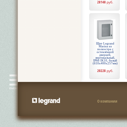
28148
руб.
Щит Legrand
Marina из
полиэстра с
остеклённой
дверцей,
вертикальный,
IP66 IK10, белый
(610x400x257мм)
20228
руб.
О компании