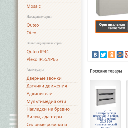
Mosaic
Накладные серии
Quteo
Oteo
Влагозащищенные серии
Quteo IP44
Plexo IP55/IP66
Аксессуары
Похожие товары
Дверные звонки
Датчики движения
Удлинители
Мультимедия сети
Накладки на бревно
Щиток
электрический
Вилки, адаптеры
навесной, 2 рейки,
48М, Legrand
XL3 160
Силовые розетки и
(металлический
корпус)