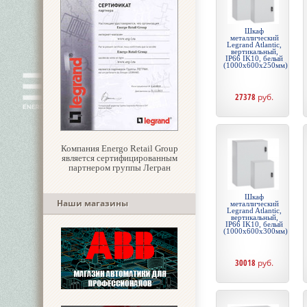
Шкаф
металлический
Legrand Atlantic,
вертикальный,
IP66 IK10, белый
(1000x600x250мм)
27378
руб.
Компания Energo Retail Group
является сертифицированным
партнером группы Легран
Шкаф
Наши магазины
металлический
Legrand Atlantic,
вертикальный,
IP66 IK10, белый
(1000x600x300мм)
30018
руб.