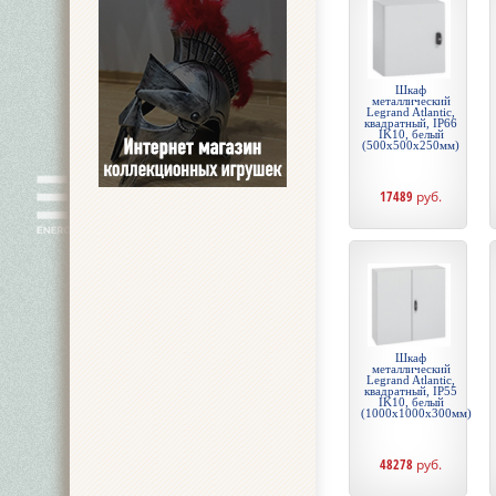
Шкаф
металлический
Legrand Atlantic,
квадратный, IP66
IK10, белый
(500x500x250мм)
17489
руб.
Шкаф
металлический
Legrand Atlantic,
квадратный, IP55
IK10, белый
(1000x1000x300мм)
48278
руб.