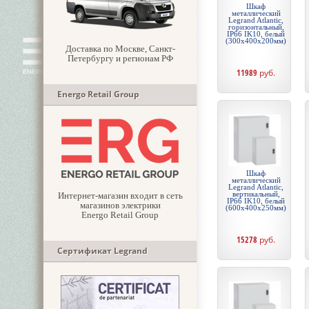
Шкаф
металлический
Legrand Atlantic,
горизонтальный,
IP66 IK10, белый
(300x400x200мм)
Доставка по Москве, Санкт-
Петербургу и регионам РФ
11989
руб.
Energo Retail Group
Шкаф
металлический
Legrand Atlantic,
вертикальный,
Интернет-магазин входит в сеть
IP66 IK10, белый
магазинов электрики
(600x400x250мм)
Energo Retail Group
15278
руб.
Сертификат Legrand