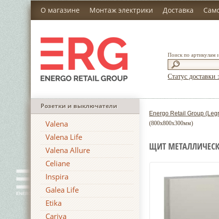
О магазине
Монтаж электрики
Доставка
Сам
Поиск по артикулам 
Статус доставки 
Розетки и выключатели
Energo Retail Group (Leg
Valena
(800x800x300мм)
Valena Life
ЩИТ МЕТАЛЛИЧЕСКИ
Valena Allure
Celiane
Inspira
Galea Life
Etika
Cariva