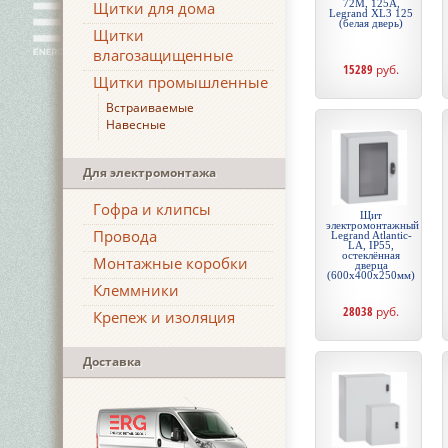
72М, 125А,
Щитки для дома
Legrand XL3 125
(белая дверь)
Щитки
влагозащищенные
15289
руб.
Щитки промышленные
Встраиваемые
Навесные
Для электромонтажа
Гофра и клипсы
Щит
электромонтажный
Провода
Legrand Atlantic-
LA, IP55,
остеклённая
Монтажные коробки
дверца
(600х400х250мм)
Клеммники
28038
руб.
Крепеж и изоляция
Доставка