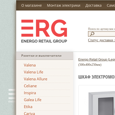
О магазине
Монтаж электрики
Доставка
Сам
Поиск по артикулам 
Статус доставки 
Розетки и выключатели
Energo Retail Group (Leg
Valena
(500х400х250мм)
Valena Life
ШКАФ ЭЛЕКТРОМОНТ
Valena Allure
Celiane
Inspira
Galea Life
Etika
Cariva