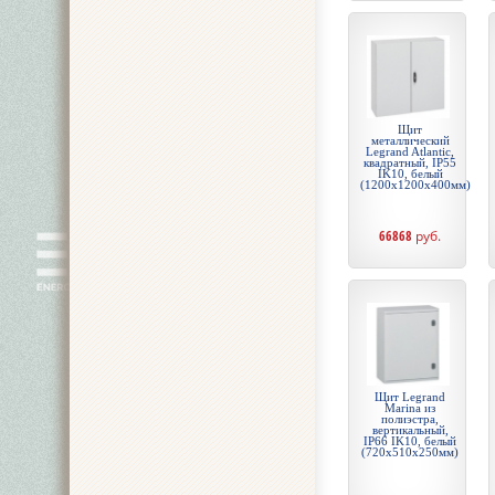
Щит
металлический
Legrand Atlantic,
квадратный, IP55
IK10, белый
(1200x1200x400мм)
66868
руб.
Щит Legrand
Marina из
полиэстра,
вертикальный,
IP66 IK10, белый
(720x510x250мм)