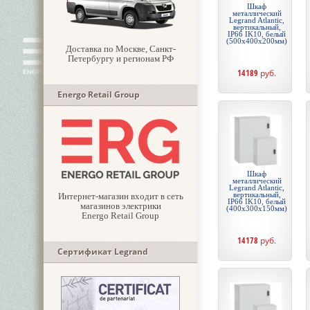
Шкаф
металлический
Legrand Atlantic,
вертикальный,
IP66 IK10, белый
(500x400x200мм)
Доставка по Москве, Санкт-
Петербургу и регионам РФ
14189
руб.
Energo Retail Group
Шкаф
металлический
Legrand Atlantic,
вертикальный,
Интернет-магазин входит в сеть
IP66 IK10, белый
магазинов электрики
(400x300x150мм)
Energo Retail Group
14178
руб.
Сертификат Legrand