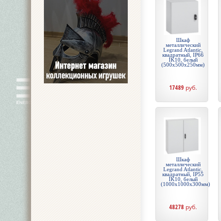
Шкаф
металлический
Legrand Atlantic,
квадратный, IP66
IK10, белый
(500x500x250мм)
17489
руб.
Шкаф
металлический
Legrand Atlantic,
квадратный, IP55
IK10, белый
(1000x1000x300мм)
48278
руб.