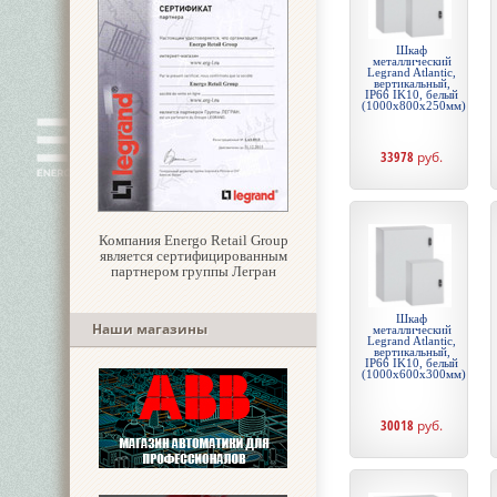
Шкаф
металлический
Legrand Atlantic,
вертикальный,
IP66 IK10, белый
(1000x800x250мм)
33978
руб.
Компания Energo Retail Group
является сертифицированным
партнером группы Легран
Шкаф
Наши магазины
металлический
Legrand Atlantic,
вертикальный,
IP66 IK10, белый
(1000x600x300мм)
30018
руб.