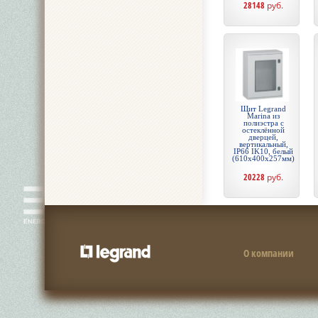
28148
руб.
Щит Legrand
Marina из
полиэстра с
остеклённой
дверцей,
вертикальный,
IP66 IK10, белый
(610x400x257мм)
20228
руб.
О компании