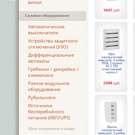
вилки
16267
руб.
Силовое оборудование
Автоматические
выключатели
Устройства защитного
отключения (УЗО)
Дифференциальные
Щит
электрический
автоматы
навесной, 4 рейки,
96М, Legrand
XL3 160
Гребенки / динрейки /
(пластиковый
корпус)
клеммники
Разное модульное
22989
руб.
оборудование
Рубильники
Источники
бесперебойного
питания (ИБП/UPS)
Щиток
Щиты электрические и шкафы
электрический
навесной, 4 рейки,