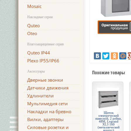
Mosaic
Накладные серии
Quteo
Oteo
Влагозащищенные серии
Quteo IP44
Plexo IP55/IP66
Аксессуары
Похожие товары
Дверные звонки
Датчики движения
Удлинители
Мультимедия сети
Накладки на бревно
Щиток
электрический
Вилки, адаптеры
навесной, 2 рейки,
48М, Legrand
XL3 160
Силовые розетки и
(металлический
корпус)