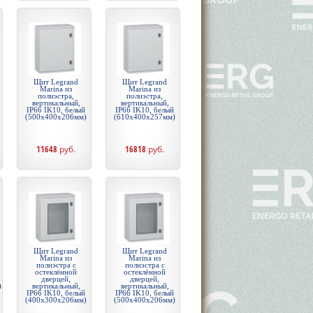
Щит Legrand
Щит Legrand
Marina из
Marina из
полиэстра,
полиэстра,
вертикальный,
вертикальный,
IP66 IK10, белый
IP66 IK10, белый
(500x400x206мм)
(610x400x257мм)
11648
руб.
16818
руб.
Щит Legrand
Щит Legrand
Marina из
Marina из
полиэстра с
полиэстра с
остеклённой
остеклённой
дверцей,
дверцей,
)
вертикальный,
вертикальный,
IP66 IK10, белый
IP66 IK10, белый
(400x300x206мм)
(500x400x206мм)