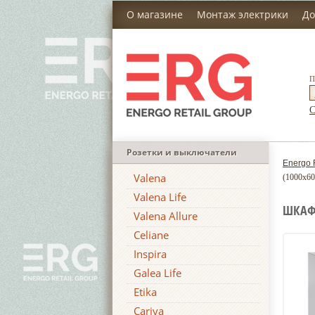
О магазине
Монтаж электрики
До
П
С
Розетки и выключатели
Energo 
Valena
(1000x6
Valena Life
ШКАФ 
Valena Allure
Celiane
Inspira
Galea Life
Etika
Cariva