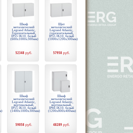
Шкаф
Щит
металлический
металлический
Legrand Atlantic,
Legrand Atlantic,
Горизонтальный,
горизонтальный,
IP55 IK10, белый
IP55 IK10, белый
(600x1000x300мм)
(1000x1200x300мм)
52348
руб.
57958
руб.
Шкаф
Шкаф
металлический
металлический
Legrand Atlantic,
Legrand Atlantic,
вертикальный,
вертикальный,
IP55 IK10, белый
IP66 IK10, белый
м)
(1400x1000x300мм)
(1200x800x400мм)
59058
руб.
48289
руб.