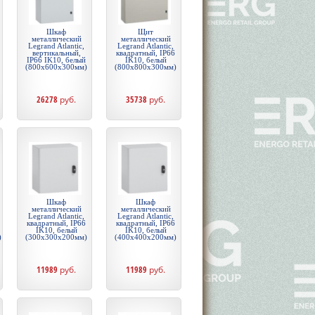
Шкаф
Щит
металлический
металлический
Legrand Atlantic,
Legrand Atlantic,
вертикальный,
квадратный, IP66
IP66 IK10, белый
IK10, белый
(800x600x300мм)
(800x800x300мм)
26278
руб.
35738
руб.
Шкаф
Шкаф
металлический
металлический
Legrand Atlantic,
Legrand Atlantic,
квадратный, IP66
квадратный, IP66
IK10, белый
IK10, белый
)
(300x300x200мм)
(400x400x200мм)
11989
руб.
11989
руб.