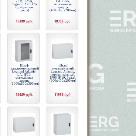
72М, 125А,
LA, IP55,
Legrand XL3 125
остеклённая
(прозрачная
дверца
дверь)
(400х300х200мм)
16389
руб.
18358
руб.
Шкаф
Шкаф
й
электромонтажный
металлический
Legrand Atlantic-
Legrand Atlantic,
LA, IP55,
горизонтальный,
остеклённая
IP66 IK10, белый
дверца
(300x400x200мм)
(1000х800х300мм)
55989
руб.
11989
руб.