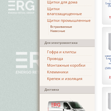
7
Щитки для дома
Leg
(б
Щитки
влагозащищенные
1
Щитки промышленные
Встраиваемые
Навесные
Для электромонтажа
Гофра и клипсы
элек
Провода
Legr
о
Монтажные коробки
(500
Клеммники
2
Крепеж и изоляция
Доставка