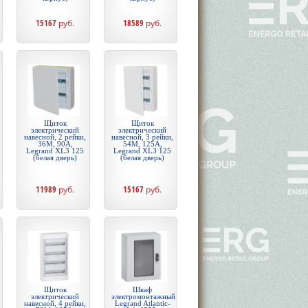
15167
руб.
18589
руб.
Щиток
Щиток
электрический
электрический
навесной, 2 рейки,
навесной, 3 рейки,
36М, 90А,
54М, 125А,
Legrand XL3 125
Legrand XL3 125
(белая дверь)
(белая дверь)
11989
руб.
15167
руб.
Щиток
Шкаф
электрический
электромонтажный
навесной, 4 рейки,
Legrand Atlantic-