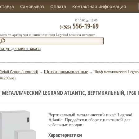
ставка
Самовывоз
Оплата
Контактная информация
С 10.00 до 19.00
556-19-69
8 (926)
оиск по артикулам и наименованиям Legrand в нашем магазине
татус доставки заказа
Щитки промышленные
Retail Group (Legrand)
→
→ Шкаф металлический Legrand A
00x250мм)
МЕТАЛЛИЧЕСКИЙ LEGRAND ATLANTIC, ВЕРТИКАЛЬНЫЙ, IP66 I
Вертикальный металлический шкаф Legrand
Atlantic. Продаётся в сборе с пластиной для
кабельных вводов.
Характеристики