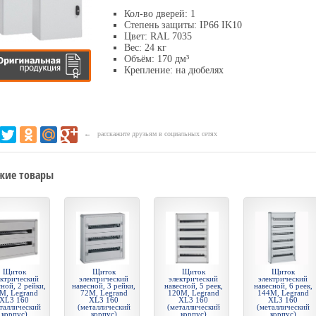
Кол-во дверей: 1
Степень защиты: IP66 IK10
Цвет: RAL 7035
Вес: 24 кг
Объём: 170 дм³
Крепление: на дюбелях
← расскажите друзьям в социальных сетях
жие товары
Щиток
Щиток
Щиток
Щиток
ектрический
электрический
электрический
электрический
ной, 2 рейки,
навесной, 3 рейки,
навесной, 5 реек,
навесной, 6 реек,
М, Legrand
72М, Legrand
120М, Legrand
144М, Legrand
XL3 160
XL3 160
XL3 160
XL3 160
таллический
(металлический
(металлический
(металлический
корпус)
корпус)
корпус)
корпус)