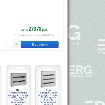
27378
Цена
руб.
* Цена актуальна на сегодня (09.08.2026)
В корзину
шт.
Щит
Щит
электрический
электрический
навесной, 2 рейки,
навесной, 3 рейки,
48М, Legrand
72М, Legrand
XL3 160
XL3 160
(пластиковый
(пластиковый
корпус)
корпус)