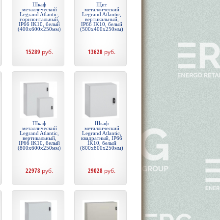
Шкаф
Щит
металлический
металлический
Legrand Atlantic,
Legrand Atlantic,
горизонтальный,
вертикальный,
IP66 IK10, белый
IP66 IK10, белый
(400x600x250мм)
(500x400x250мм)
15289
руб.
13628
руб.
Шкаф
Шкаф
металлический
металлический
Legrand Atlantic,
Legrand Atlantic,
вертикальный,
квадратный, IP66
IP66 IK10, белый
IK10, белый
(800x600x250мм)
(800x800x250мм)
22978
руб.
29028
руб.