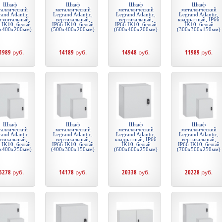
Шкаф
Шкаф
Шкаф
Шкаф
таллический
металлический
металлический
металлический
and Atlantic,
Legrand Atlantic,
Legrand Atlantic,
Legrand Atlantic,
изонтальный,
вертикальный,
вертикальный,
квадратный, IP66
 IK10, белый
IP66 IK10, белый
IP66 IK10, белый
IK10, белый
x400x200мм)
(500x400x200мм)
(600x400x200мм)
(300x300x150мм)
1989
руб.
14189
руб.
14948
руб.
11989
руб.
Шкаф
Шкаф
Шкаф
Шкаф
таллический
металлический
металлический
металлический
and Atlantic,
Legrand Atlantic,
Legrand Atlantic,
Legrand Atlantic,
ртикальный,
вертикальный,
квадратный, IP66
вертикальный,
 IK10, белый
IP66 IK10, белый
IK10, белый
IP66 IK10, белый
x400x250мм)
(400x300x150мм)
(600x600x250мм)
(700x500x250мм)
5278
руб.
14178
руб.
20338
руб.
20228
руб.