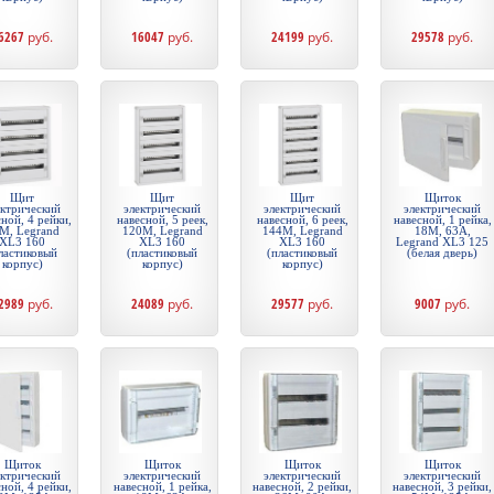
6267
руб.
16047
руб.
24199
руб.
29578
руб.
Щит
Щит
Щит
Щиток
ектрический
электрический
электрический
электрический
ной, 4 рейки,
навесной, 5 реек,
навесной, 6 реек,
навесной, 1 рейка,
М, Legrand
120М, Legrand
144М, Legrand
18М, 63А,
XL3 160
XL3 160
XL3 160
Legrand XL3 125
ластиковый
(пластиковый
(пластиковый
(белая дверь)
корпус)
корпус)
корпус)
2989
руб.
24089
руб.
29577
руб.
9007
руб.
Щиток
Щиток
Щиток
Щиток
ектрический
электрический
электрический
электрический
ной, 4 рейки,
навесной, 1 рейка,
навесной, 2 рейки,
навесной, 3 рейки,