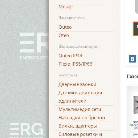
Mosaic
Накладные серии
Quteo
Oteo
Влагозащищенные серии
Quteo IP44
Plexo IP55/IP66
Аксессуары
Похо
Дверные звонки
Датчики движения
Удлинители
Мультимедия сети
Накладки на бревно
эл
Вилки, адаптеры
навес
48
Силовые розетки и
(ме