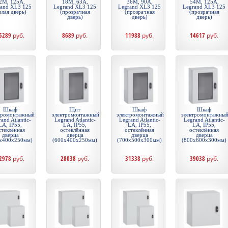
2М, 125А,
18М, 63А,
36М, 90А,
54М, 125А,
rand XL3 125
Legrand XL3 125
Legrand XL3 125
Legrand XL3 125
елая дверь)
(прозрачная
(прозрачная
(прозрачная
дверь)
дверь)
дверь)
5289
руб.
8689
руб.
11988
руб.
14617
руб.
Шкаф
Щит
Шкаф
Шкаф
тромонтажный
электромонтажный
электромонтажный
электромонтажны
and Atlantic-
Legrand Atlantic-
Legrand Atlantic-
Legrand Atlantic-
LA, IP55,
LA, IP55,
LA, IP55,
LA, IP55,
стеклённая
остеклённая
остеклённая
остеклённая
дверца
дверца
дверца
дверца
х400х250мм)
(600х400х250мм)
(700х500х300мм)
(800х600х300мм)
2978
руб.
28038
руб.
31338
руб.
39038
руб.