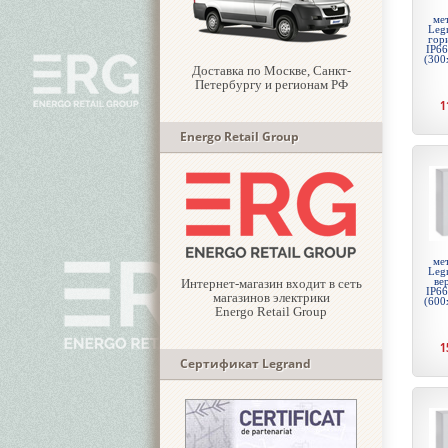
ме
Legr
гор
IP66
(300
Доставка по Москве, Санкт-
Петербургу и регионам РФ
1
Energo Retail Group
ме
Legr
ве
Интернет-магазин входит в сеть
IP66
магазинов электрики
(600
Energo Retail Group
1
Сертификат Legrand