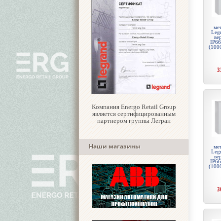
ме
Legr
ве
IP66
(100
3
Компания Energo Retail Group
является сертифицированным
партнером группы Легран
Наши магазины
ме
Legr
ве
IP66
(100
3