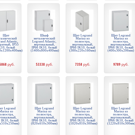
Щит
Шкаф
Щит Legrand
Щит Legrand
таллический
металлический
Marina из
Marina из
and Atlantic,
Legrand Atlantic,
полиэстра,
полиэстра,
ратный, IP55
вертикальный,
вертикальный,
вертикальный,
K10, белый
IP66 IK10, белый
IP66 IK10, белый
IP66 IK10, белый
0x1200x400мм)
(1400x800x400мм)
(300x220x160мм)
(400x300x206мм)
6868
руб.
53338
руб.
7358
руб.
9789
руб.
т Legrand
Щит Legrand
Щит Legrand
Щит Legrand
Marina из
Marina из
Marina из
Marina из
олиэстра,
полиэстра,
полиэстра,
полиэстра,
ртикальный,
вертикальный,
вертикальный,
вертикальный,
 IK10, белый
IP66 IK10, белый
IP66 IK10, белый
IP66 IK10, белый
x510x250мм)
(820x610x300мм)
(1020x810x300мм)
(1220x810x300мм