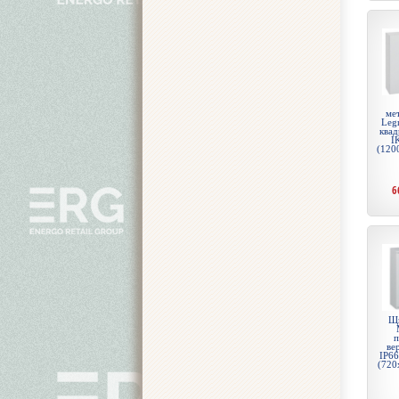
ме
Legr
квад
I
(120
6
Щи
п
ве
IP66
(720