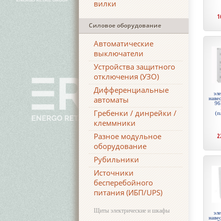
вилки
1
Силовое оборудование
Автоматические
выключатели
Устройства защитного
отключения (УЗО)
Дифференциальные
эл
автоматы
навес
96
Гребенки / динрейки /
(п
клеммники
Разное модульное
2
оборудование
Рубильники
Источники
бесперебойного
питания (ИБП/UPS)
Щиты электрические и шкафы
эл
навес