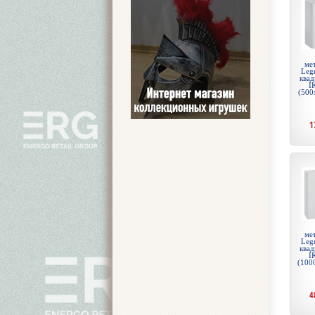
ме
Legr
квад
I
(500
1
ме
Legr
квад
I
(100
4