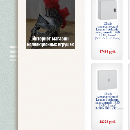
Шкаф
металлический
Legrand Atlantic,
квадратный, IP66
IK10, белый
(500x500x250мм)
17489
руб.
Шкаф
металлический
Legrand Atlantic,
квадратный, IP55
IK10, белый
(1000x1000x300мм)
48278
руб.