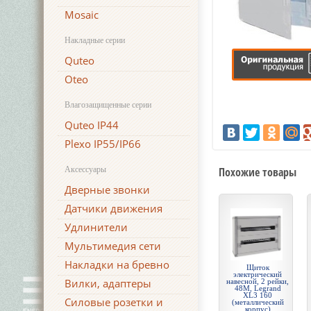
Mosaic
Накладные серии
Quteo
Oteo
Влагозащищенные серии
Quteo IP44
Plexo IP55/IP66
Аксессуары
Похожие товары
Дверные звонки
Датчики движения
Удлинители
Мультимедия сети
Накладки на бревно
Щиток
электрический
Вилки, адаптеры
навесной, 2 рейки,
48М, Legrand
XL3 160
Силовые розетки и
(металлический
корпус)