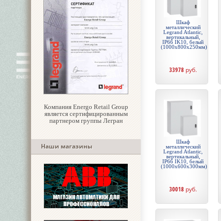
Шкаф
металлический
Legrand Atlantic,
вертикальный,
IP66 IK10, белый
(1000x800x250мм)
33978
руб.
Компания Energo Retail Group
является сертифицированным
партнером группы Легран
Шкаф
Наши магазины
металлический
Legrand Atlantic,
вертикальный,
IP66 IK10, белый
(1000x600x300мм)
30018
руб.