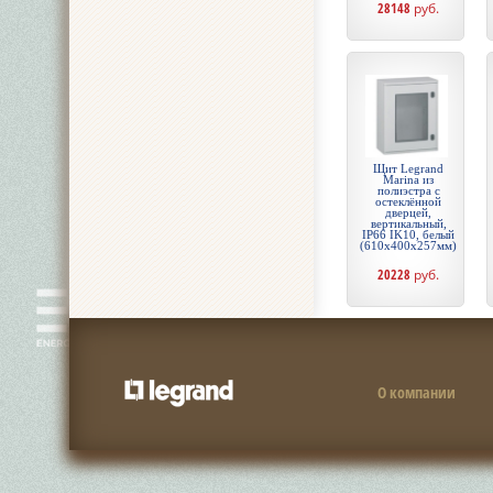
28148
руб.
Щит Legrand
Marina из
полиэстра с
остеклённой
дверцей,
вертикальный,
IP66 IK10, белый
(610x400x257мм)
20228
руб.
О компании