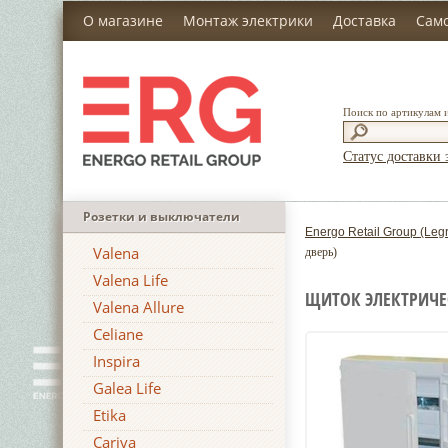
О магазине
Монтаж электрики
Доставка
Сам
Поиск по артикулам 
Статус доставки 
Розетки и выключатели
Energo Retail Group (Leg
Valena
дверь)
Valena Life
ЩИТОК ЭЛЕКТРИЧЕСК
Valena Allure
Celiane
Inspira
Galea Life
Etika
Cariva