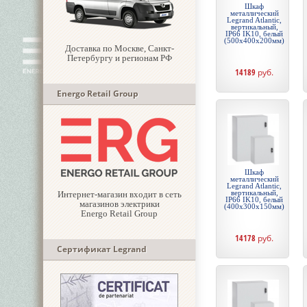
Шкаф
металлический
Legrand Atlantic,
вертикальный,
IP66 IK10, белый
(500x400x200мм)
Доставка по Москве, Санкт-
Петербургу и регионам РФ
14189
руб.
Energo Retail Group
Шкаф
металлический
Legrand Atlantic,
вертикальный,
Интернет-магазин входит в сеть
IP66 IK10, белый
магазинов электрики
(400x300x150мм)
Energo Retail Group
14178
руб.
Сертификат Legrand