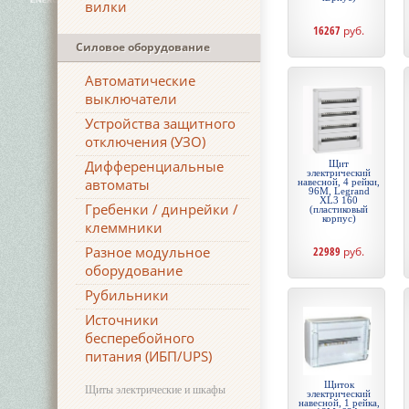
вилки
16267
руб.
Силовое оборудование
Автоматические
выключатели
Устройства защитного
отключения (УЗО)
Дифференциальные
Щит
электрический
автоматы
навесной, 4 рейки,
96М, Legrand
XL3 160
Гребенки / динрейки /
(пластиковый
корпус)
клеммники
Разное модульное
22989
руб.
оборудование
Рубильники
Источники
бесперебойного
питания (ИБП/UPS)
Щиток
Щиты электрические и шкафы
электрический
навесной, 1 рейка,