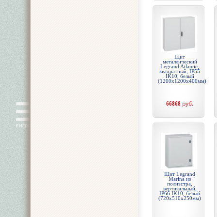
Щит
металлический
Legrand Atlantic,
квадратный, IP55
IK10, белый
(1200x1200x400мм)
66868
руб.
Щит Legrand
Marina из
полиэстра,
вертикальный,
IP66 IK10, белый
(720x510x250мм)