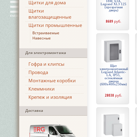
18М, 63А,
Щитки для дома
Legrand XL3 125
(прозрачная
Щитки
дверь)
влагозащищенные
8689
руб.
Щитки промышленные
Встраиваемые
Навесные
Для электромонтажа
Гофра и клипсы
Щит
электромонтажный
Провода
Legrand Atlantic-
LA, IP55,
остеклённая
Монтажные коробки
дверца
(600х400х250мм)
Клеммники
28038
руб.
Крепеж и изоляция
Доставка