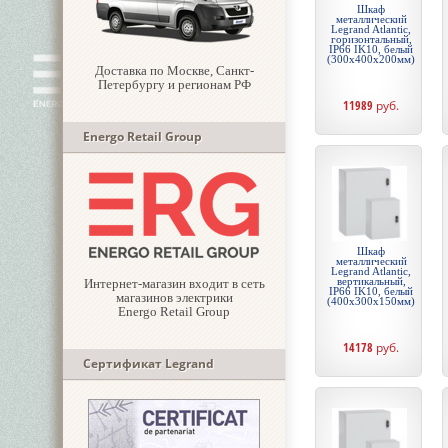
Шкаф
металлический
Legrand Atlantic,
горизонтальный,
IP66 IK10, белый
(300x400x200мм)
Доставка по Москве, Санкт-
Петербургу и регионам РФ
11989
руб.
Energo Retail Group
Шкаф
металлический
Legrand Atlantic,
вертикальный,
Интернет-магазин входит в сеть
IP66 IK10, белый
магазинов электрики
(400x300x150мм)
Energo Retail Group
14178
руб.
Сертификат Legrand