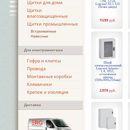
72М, 125А,
Щитки для дома
Legrand XL3 125
(белая дверь)
Щитки
влагозащищенные
15289
руб.
Щитки промышленные
Встраиваемые
Навесные
Для электромонтажа
Гофра и клипсы
Шкаф
электромонтажный
Провода
Legrand Atlantic-
LA, IP55,
остеклённая
Монтажные коробки
дверца
(500х400х250мм)
Клеммники
22978
руб.
Крепеж и изоляция
Доставка