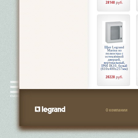
28148
руб.
Щит Legrand
Marina из
полиэстра с
остеклённой
дверцей,
вертикальный,
IP66 IK10, белый
(610x400x257мм)
20228
руб.
О компании