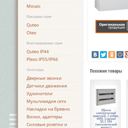
Mosaic
Накладные серии
Quteo
Oteo
Влагозащищенные серии
Quteo IP44
Plexo IP55/IP66
Аксессуары
Похожие товары
Дверные звонки
Датчики движения
Удлинители
Мультимедия сети
Накладки на бревно
Щиток
электрический
Вилки, адаптеры
навесной, 2 рейки,
48М, Legrand
XL3 160
Силовые розетки и
(металлический
корпус)