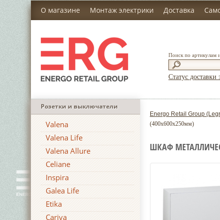
О магазине
Монтаж электрики
Доставка
Сам
Поиск по артикулам 
Статус доставки 
Розетки и выключатели
Energo Retail Group (Leg
Valena
(400x600x250мм)
Valena Life
ШКАФ МЕТАЛЛИЧЕСК
Valena Allure
Celiane
Inspira
Galea Life
Etika
Cariva