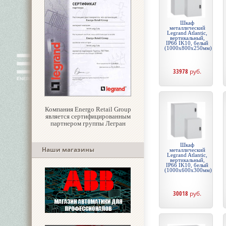
Шкаф
металлический
Legrand Atlantic,
вертикальный,
IP66 IK10, белый
(1000x800x250мм)
33978
руб.
Компания Energo Retail Group
является сертифицированным
партнером группы Легран
Шкаф
Наши магазины
металлический
Legrand Atlantic,
вертикальный,
IP66 IK10, белый
(1000x600x300мм)
30018
руб.