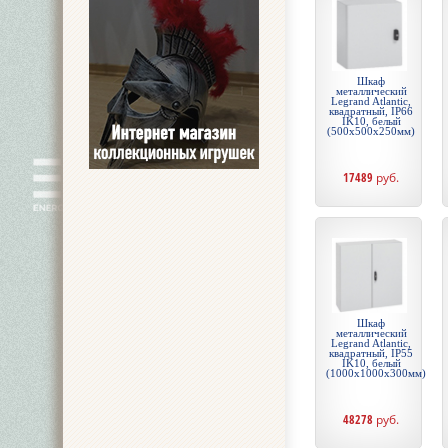
Шкаф
металлический
Legrand Atlantic,
квадратный, IP66
IK10, белый
(500x500x250мм)
17489
руб.
Шкаф
металлический
Legrand Atlantic,
квадратный, IP55
IK10, белый
(1000x1000x300мм)
48278
руб.