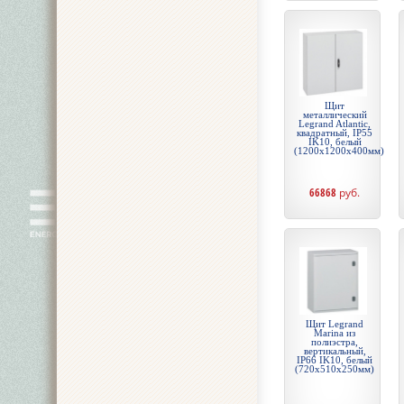
Щит
металлический
Legrand Atlantic,
квадратный, IP55
IK10, белый
(1200x1200x400мм)
66868
руб.
Щит Legrand
Marina из
полиэстра,
вертикальный,
IP66 IK10, белый
(720x510x250мм)