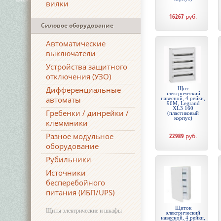
вилки
16267
руб.
Силовое оборудование
Автоматические
выключатели
Устройства защитного
отключения (УЗО)
Дифференциальные
Щит
электрический
автоматы
навесной, 4 рейки,
96М, Legrand
XL3 160
Гребенки / динрейки /
(пластиковый
корпус)
клеммники
Разное модульное
22989
руб.
оборудование
Рубильники
Источники
бесперебойного
питания (ИБП/UPS)
Щиток
Щиты электрические и шкафы
электрический
навесной, 4 рейки,