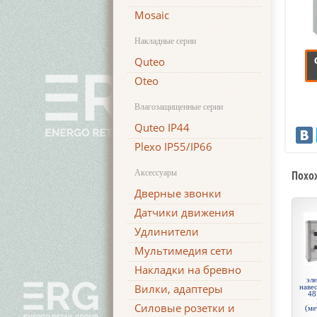
Mosaic
Накладные серии
Quteo
Oteo
Влагозащищенные серии
Quteo IP44
Plexo IP55/IP66
Аксессуары
Похо
Дверные звонки
Датчики движения
Удлинители
Мультимедия сети
Накладки на бревно
эл
Вилки, адаптеры
навес
48
Силовые розетки и
(ме