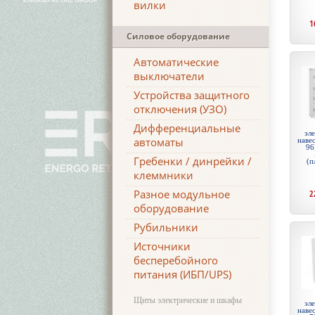
вилки
1
Силовое оборудование
Автоматические
выключатели
Устройства защитного
отключения (УЗО)
Дифференциальные
эл
автоматы
навес
96
Гребенки / динрейки /
(п
клеммники
Разное модульное
2
оборудование
Рубильники
Источники
бесперебойного
питания (ИБП/UPS)
Щиты электрические и шкафы
эл
навес