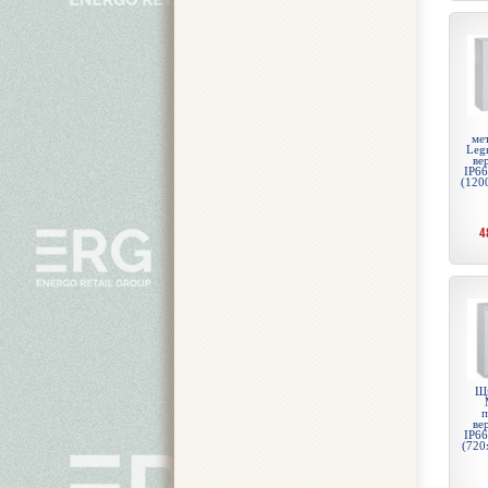
ме
Legr
ве
IP66
(120
4
Щи
п
ве
IP66
(720