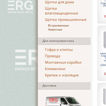
7
Щитки для дома
Leg
(б
Щитки
влагозащищенные
1
Щитки промышленные
Встраиваемые
Навесные
Для электромонтажа
Гофра и клипсы
элек
Провода
Legr
о
Монтажные коробки
(500
Клеммники
2
Крепеж и изоляция
Доставка