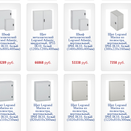
Шкаф
Щит
Шкаф
Щит Legrand
таллический
металлический
металлический
Marina из
and Atlantic,
Legrand Atlantic,
Legrand Atlantic,
полиэстра,
ртикальный,
квадратный, IP55
вертикальный,
вертикальный,
 IK10, белый
IK10, белый
IP66 IK10, белый
IP66 IK10, белый
0x800x400мм)
(1200x1200x400мм)
(1400x800x400мм)
(300x220x160мм)
8289
руб.
66868
руб.
53338
руб.
7358
руб.
т Legrand
Щит Legrand
Щит Legrand
Щит Legrand
Marina из
Marina из
Marina из
Marina из
олиэстра,
полиэстра,
полиэстра,
полиэстра,
ртикальный,
вертикальный,
вертикальный,
вертикальный,
 IK10, белый
IP66 IK10, белый
IP66 IK10, белый
IP66 IK10, белый
x510x250мм)
(820x610x300мм)
(1020x810x300мм)
(1220x810x300мм