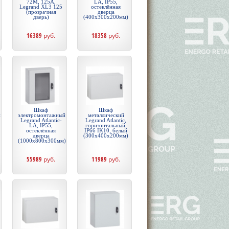
72М, 125А,
LA, IP55,
Legrand XL3 125
остеклённая
(прозрачная
дверца
дверь)
(400х300х200мм)
16389
руб.
18358
руб.
Шкаф
Шкаф
й
электромонтажный
металлический
Legrand Atlantic-
Legrand Atlantic,
LA, IP55,
горизонтальный,
остеклённая
IP66 IK10, белый
дверца
(300x400x200мм)
(1000х800х300мм)
55989
руб.
11989
руб.