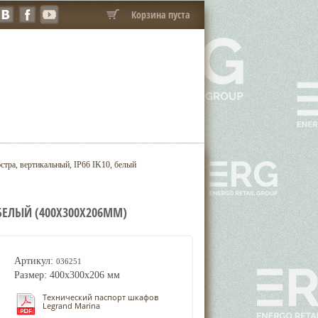
Корзина пуста
тра, вертикальный, IP66 IK10, белый
 БЕЛЫЙ (400X300X206ММ)
Артикул:
036251
Размер: 400x300x206 мм
Технический паспорт шкафов
Legrand Marina