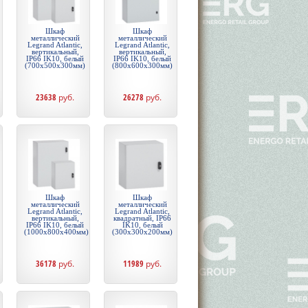
Шкаф
Шкаф
металлический
металлический
Legrand Atlantic,
Legrand Atlantic,
вертикальный,
вертикальный,
IP66 IK10, белый
IP66 IK10, белый
(700x500x300мм)
(800x600x300мм)
23638
руб.
26278
руб.
Шкаф
Шкаф
металлический
металлический
Legrand Atlantic,
Legrand Atlantic,
вертикальный,
квадратный, IP66
IP66 IK10, белый
IK10, белый
(1000x800x400мм)
(300x300x200мм)
36178
руб.
11989
руб.