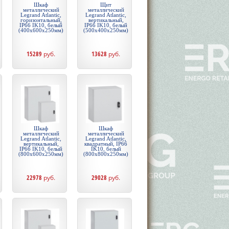
Шкаф
Щит
металлический
металлический
Legrand Atlantic,
Legrand Atlantic,
горизонтальный,
вертикальный,
IP66 IK10, белый
IP66 IK10, белый
(400x600x250мм)
(500x400x250мм)
15289
руб.
13628
руб.
Шкаф
Шкаф
металлический
металлический
Legrand Atlantic,
Legrand Atlantic,
вертикальный,
квадратный, IP66
IP66 IK10, белый
IK10, белый
(800x600x250мм)
(800x800x250мм)
22978
руб.
29028
руб.