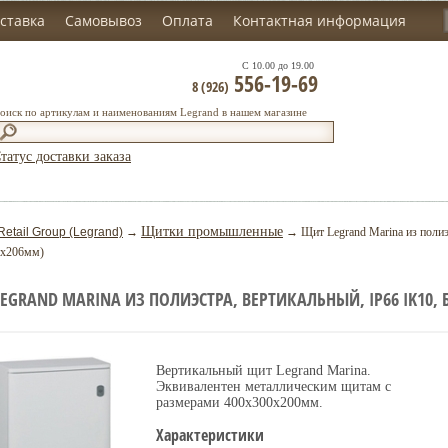
ставка
Самовывоз
Оплата
Контактная информация
С 10.00 до 19.00
556-19-69
8 (926)
оиск по артикулам и наименованиям Legrand в нашем магазине
татус доставки заказа
Щитки промышленные
Retail Group (Legrand)
→
→ Щит Legrand Marina из полиэс
0x206мм)
EGRAND MARINA ИЗ ПОЛИЭСТРА, ВЕРТИКАЛЬНЫЙ, IP66 IK10,
Вертикальный щит Legrand Marina.
Эквивалентен металлическим щитам с
размерами 400x300x200мм.
Характеристики