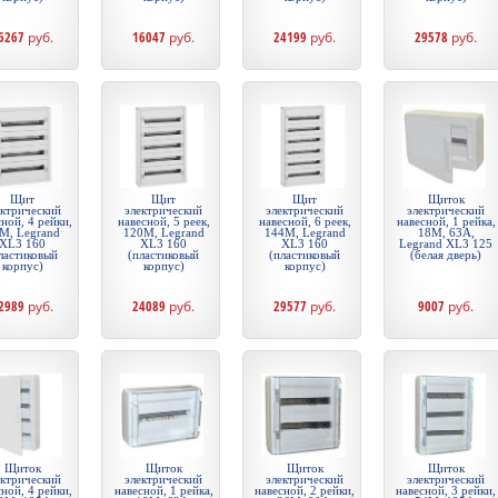
6267
руб.
16047
руб.
24199
руб.
29578
руб.
Щит
Щит
Щит
Щиток
ектрический
электрический
электрический
электрический
ной, 4 рейки,
навесной, 5 реек,
навесной, 6 реек,
навесной, 1 рейка,
М, Legrand
120М, Legrand
144М, Legrand
18М, 63А,
XL3 160
XL3 160
XL3 160
Legrand XL3 125
ластиковый
(пластиковый
(пластиковый
(белая дверь)
корпус)
корпус)
корпус)
2989
руб.
24089
руб.
29577
руб.
9007
руб.
Щиток
Щиток
Щиток
Щиток
ектрический
электрический
электрический
электрический
ной, 4 рейки,
навесной, 1 рейка,
навесной, 2 рейки,
навесной, 3 рейки,