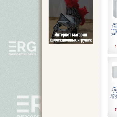
ме
Legr
квад
I
(400
1
ме
Legr
гор
IP55
(100
5