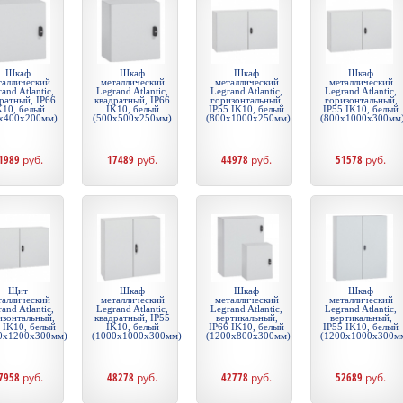
Шкаф
Шкаф
Шкаф
Шкаф
таллический
металлический
металлический
металлический
and Atlantic,
Legrand Atlantic,
Legrand Atlantic,
Legrand Atlantic,
ратный, IP66
квадратный, IP66
горизонтальный,
горизонтальный,
K10, белый
IK10, белый
IP55 IK10, белый
IP55 IK10, белый
x400x200мм)
(500x500x250мм)
(800x1000x250мм)
(800x1000x300мм
1989
руб.
17489
руб.
44978
руб.
51578
руб.
Щит
Шкаф
Шкаф
Шкаф
таллический
металлический
металлический
металлический
and Atlantic,
Legrand Atlantic,
Legrand Atlantic,
Legrand Atlantic,
изонтальный,
квадратный, IP55
вертикальный,
вертикальный,
 IK10, белый
IK10, белый
IP66 IK10, белый
IP55 IK10, белый
0x1200x300мм)
(1000x1000x300мм)
(1200x800x300мм)
(1200x1000x300м
7958
руб.
48278
руб.
42778
руб.
52689
руб.