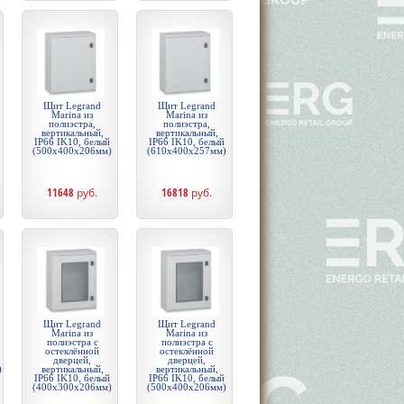
Щит Legrand
Щит Legrand
Marina из
Marina из
полиэстра,
полиэстра,
вертикальный,
вертикальный,
IP66 IK10, белый
IP66 IK10, белый
(500x400x206мм)
(610x400x257мм)
11648
руб.
16818
руб.
Щит Legrand
Щит Legrand
Marina из
Marina из
полиэстра с
полиэстра с
остеклённой
остеклённой
дверцей,
дверцей,
)
вертикальный,
вертикальный,
IP66 IK10, белый
IP66 IK10, белый
(400x300x206мм)
(500x400x206мм)