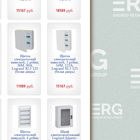
15167
руб.
18589
руб.
Щиток
Щиток
электрический
электрический
навесной, 2 рейки,
навесной, 3 рейки,
36М, 90А,
54М, 125А,
Legrand XL3 125
Legrand XL3 125
(белая дверь)
(белая дверь)
11989
руб.
15167
руб.
Щиток
Шкаф
электрический
электромонтажный
навесной, 4 рейки,
Legrand Atlantic-