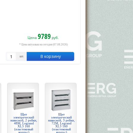
9789
Цена
руб.
* Цена актуальна на сегодня (07.08.2026)
В корзину
шт.
Щит
Щит
электрический
электрический
навесной, 2 рейки,
навесной, 3 рейки,
48М, Legrand
72М, Legrand
XL3 160
XL3 160
(пластиковый
(пластиковый
корпус)
корпус)