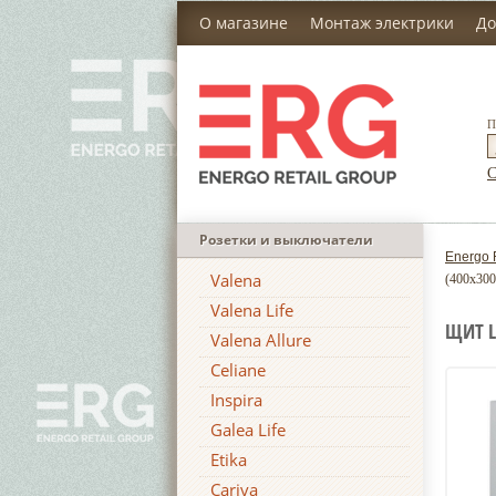
О магазине
Монтаж электрики
До
П
С
Розетки и выключатели
Energo 
Valena
(400x30
Valena Life
ЩИТ L
Valena Allure
Celiane
Inspira
Galea Life
Etika
Cariva