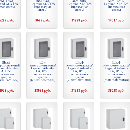
2М, 125А,
18М, 63А,
36М, 90А,
54М, 125А,
rand XL3 125
Legrand XL3 125
Legrand XL3 125
Legrand XL3 125
елая дверь)
(прозрачная
(прозрачная
(прозрачная
дверь)
дверь)
дверь)
5289
руб.
8689
руб.
11988
руб.
14617
руб.
Шкаф
Щит
Шкаф
Шкаф
тромонтажный
электромонтажный
электромонтажный
электромонтажны
and Atlantic-
Legrand Atlantic-
Legrand Atlantic-
Legrand Atlantic-
LA, IP55,
LA, IP55,
LA, IP55,
LA, IP55,
стеклённая
остеклённая
остеклённая
остеклённая
дверца
дверца
дверца
дверца
х400х250мм)
(600х400х250мм)
(700х500х300мм)
(800х600х300мм)
2978
руб.
28038
руб.
31338
руб.
39038
руб.