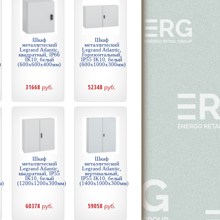
Шкаф
Шкаф
металлический
металлический
Legrand Atlantic,
Legrand Atlantic,
квадратный, IP66
Горизонтальный,
IK10, белый
IP55 IK10, белый
)
(600x600x400мм)
(600x1000x300мм)
31668
руб.
52348
руб.
Шкаф
Шкаф
металлический
металлический
Legrand Atlantic,
Legrand Atlantic,
квадратный, IP55
вертикальный,
IK10, белый
IP55 IK10, белый
м)
(1200x1200x300мм)
(1400x1000x300мм)
60378
руб.
59058
руб.