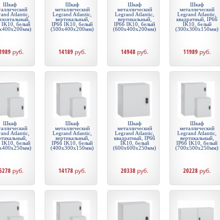
Шкаф
Шкаф
Шкаф
Шкаф
таллический
металлический
металлический
металлический
and Atlantic,
Legrand Atlantic,
Legrand Atlantic,
Legrand Atlantic,
изонтальный,
вертикальный,
вертикальный,
квадратный, IP66
 IK10, белый
IP66 IK10, белый
IP66 IK10, белый
IK10, белый
x400x200мм)
(500x400x200мм)
(600x400x200мм)
(300x300x150мм)
1989
руб.
14189
руб.
14948
руб.
11989
руб.
Шкаф
Шкаф
Шкаф
Шкаф
таллический
металлический
металлический
металлический
and Atlantic,
Legrand Atlantic,
Legrand Atlantic,
Legrand Atlantic,
ртикальный,
вертикальный,
квадратный, IP66
вертикальный,
 IK10, белый
IP66 IK10, белый
IK10, белый
IP66 IK10, белый
x400x250мм)
(400x300x150мм)
(600x600x250мм)
(700x500x250мм)
5278
руб.
14178
руб.
20338
руб.
20228
руб.