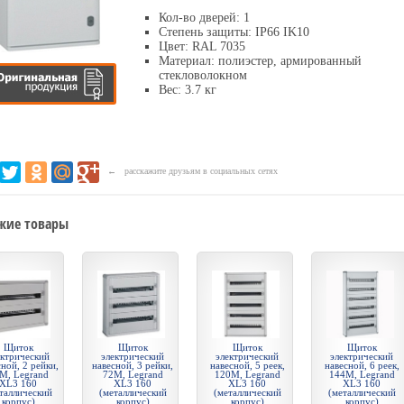
Кол-во дверей: 1
Степень защиты: IP66 IK10
Цвет: RAL 7035
Материал: полиэстер, армированный
стекловолокном
Вес: 3.7 кг
← расскажите друзьям в социальных сетях
жие товары
Щиток
Щиток
Щиток
Щиток
ектрический
электрический
электрический
электрический
ной, 2 рейки,
навесной, 3 рейки,
навесной, 5 реек,
навесной, 6 реек,
М, Legrand
72М, Legrand
120М, Legrand
144М, Legrand
XL3 160
XL3 160
XL3 160
XL3 160
таллический
(металлический
(металлический
(металлический
корпус)
корпус)
корпус)
корпус)