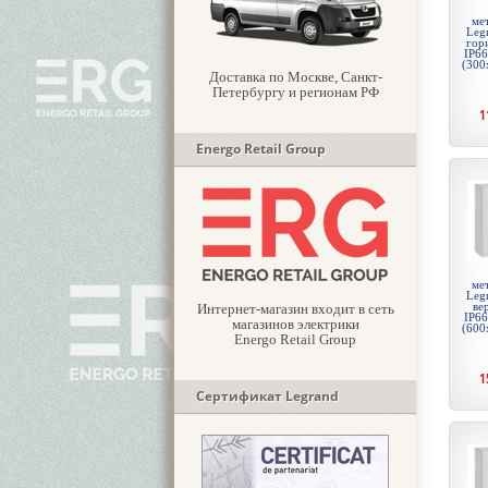
ме
Legr
гор
IP66
(300
Доставка по Москве, Санкт-
Петербургу и регионам РФ
1
Energo Retail Group
ме
Legr
ве
Интернет-магазин входит в сеть
IP66
магазинов электрики
(600
Energo Retail Group
1
Сертификат Legrand