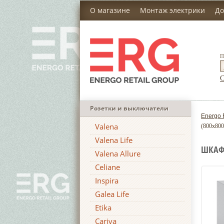
О магазине
Монтаж электрики
До
П
С
Розетки и выключатели
Energo 
Valena
(800x80
Valena Life
ШКАФ 
Valena Allure
Celiane
Inspira
Galea Life
Etika
Cariva