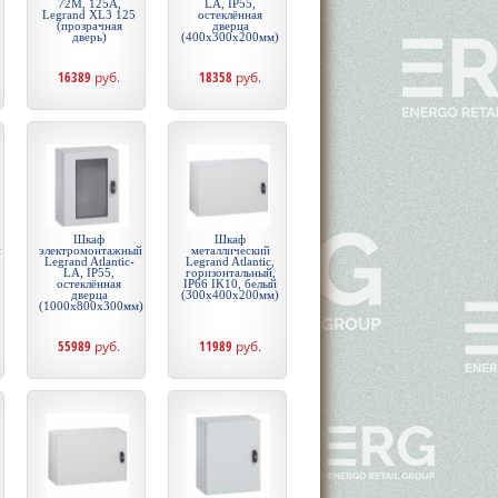
72М, 125А,
LA, IP55,
Legrand XL3 125
остеклённая
(прозрачная
дверца
дверь)
(400х300х200мм)
16389
руб.
18358
руб.
Шкаф
Шкаф
й
электромонтажный
металлический
Legrand Atlantic-
Legrand Atlantic,
LA, IP55,
горизонтальный,
остеклённая
IP66 IK10, белый
дверца
(300x400x200мм)
(1000х800х300мм)
55989
руб.
11989
руб.