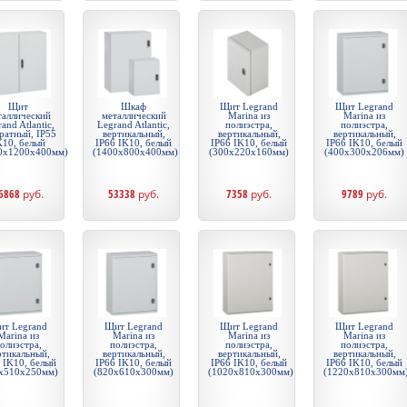
Щит
Шкаф
Щит Legrand
Щит Legrand
таллический
металлический
Marina из
Marina из
and Atlantic,
Legrand Atlantic,
полиэстра,
полиэстра,
ратный, IP55
вертикальный,
вертикальный,
вертикальный,
K10, белый
IP66 IK10, белый
IP66 IK10, белый
IP66 IK10, белый
0x1200x400мм)
(1400x800x400мм)
(300x220x160мм)
(400x300x206мм)
6868
руб.
53338
руб.
7358
руб.
9789
руб.
т Legrand
Щит Legrand
Щит Legrand
Щит Legrand
Marina из
Marina из
Marina из
Marina из
олиэстра,
полиэстра,
полиэстра,
полиэстра,
ртикальный,
вертикальный,
вертикальный,
вертикальный,
 IK10, белый
IP66 IK10, белый
IP66 IK10, белый
IP66 IK10, белый
x510x250мм)
(820x610x300мм)
(1020x810x300мм)
(1220x810x300мм