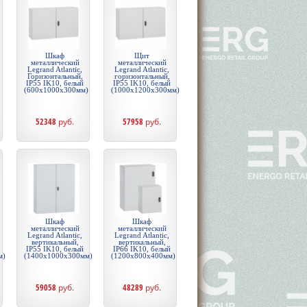
Шкаф
Щит
металлический
металлический
Legrand Atlantic,
Legrand Atlantic,
Горизонтальный,
горизонтальный,
IP55 IK10, белый
IP55 IK10, белый
(600x1000x300мм)
(1000x1200x300мм)
52348
руб.
57958
руб.
Шкаф
Шкаф
металлический
металлический
Legrand Atlantic,
Legrand Atlantic,
вертикальный,
вертикальный,
IP55 IK10, белый
IP66 IK10, белый
м)
(1400x1000x300мм)
(1200x800x400мм)
59058
руб.
48289
руб.