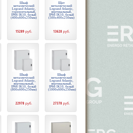
Шкаф
Щит
металлический
металлический
Legrand Atlantic,
Legrand Atlantic,
горизонтальный,
вертикальный,
IP66 IK10, белый
IP66 IK10, белый
(400x600x250мм)
(500x400x250мм)
15289
руб.
13628
руб.
Шкаф
Шкаф
металлический
металлический
Legrand Atlantic,
Legrand Atlantic,
вертикальный,
вертикальный,
IP66 IK10, белый
IP66 IK10, белый
(800x600x250мм)
(1000x600x250мм)
22978
руб.
27378
руб.