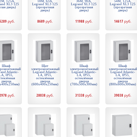
2М, 125А,
18М, 63А,
36М, 90А,
54М, 125А,
rand XL3 125
Legrand XL3 125
Legrand XL3 125
Legrand XL3 125
елая дверь)
(прозрачная
(прозрачная
(прозрачная
дверь)
дверь)
дверь)
5289
руб.
8689
руб.
11988
руб.
14617
руб.
Шкаф
Щит
Шкаф
Шкаф
тромонтажный
электромонтажный
электромонтажный
электромонтажны
and Atlantic-
Legrand Atlantic-
Legrand Atlantic-
Legrand Atlantic-
LA, IP55,
LA, IP55,
LA, IP55,
LA, IP55,
стеклённая
остеклённая
остеклённая
остеклённая
дверца
дверца
дверца
дверца
х400х250мм)
(600х400х250мм)
(700х500х300мм)
(800х600х300мм)
2978
руб.
28038
руб.
31338
руб.
39038
руб.