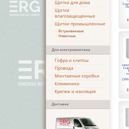
7
Щитки для дома
Leg
(б
Щитки
влагозащищенные
1
Щитки промышленные
Встраиваемые
Навесные
Для электромонтажа
Гофра и клипсы
элек
Провода
Legr
о
Монтажные коробки
(500
Клеммники
2
Крепеж и изоляция
Доставка