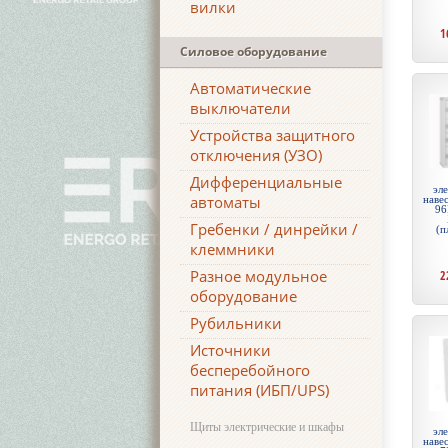
вилки
1
Силовое оборудование
Автоматические
выключатели
Устройства защитного
отключения (УЗО)
Дифференциальные
эл
автоматы
навес
96
Гребенки / динрейки /
(п
клеммники
Разное модульное
2
оборудование
Рубильники
Источники
бесперебойного
питания (ИБП/UPS)
Щиты электрические и шкафы
эл
навес