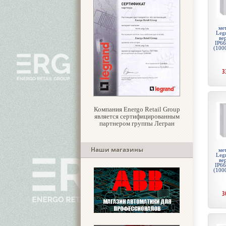
ме
Legr
ве
IP66
(100
3
Компания Energo Retail Group
является сертифицированным
партнером группы Легран
Наши магазины
ме
Legr
ве
IP66
(100
3