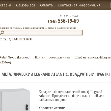
ставка
Самовывоз
Оплата
Контактная информация
С 10.00 до 19.00
556-19-69
8 (926)
оиск по артикулам и наименованиям Legrand в нашем магазине
татус доставки заказа
Щитки промышленные
Retail Group (Legrand)
→
→ Шкаф металлический Legrand A
0x250мм)
МЕТАЛЛИЧЕСКИЙ LEGRAND ATLANTIC, КВАДРАТНЫЙ, IP66 IK1
Квадратный металлический шкаф Legrand
Atlantic. Продаётся в сборе с пластиной для
кабельных вводов.
Характеристики