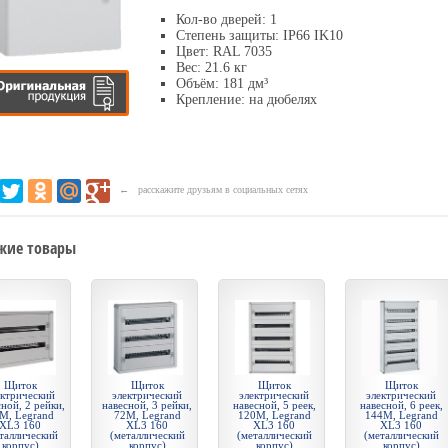
Кол-во дверей: 1
Степень защиты: IP66 IK10
Цвет: RAL 7035
Вес: 21.6 кг
Объём: 181 дм³
Крепление: на дюбелях
← расскажите друзьям в социальных сетях
жие товары
Щиток
Щиток
Щиток
Щиток
ектрический
электрический
электрический
электрический
ной, 2 рейки,
навесной, 3 рейки,
навесной, 5 реек,
навесной, 6 реек,
М, Legrand
72М, Legrand
120М, Legrand
144М, Legrand
XL3 160
XL3 160
XL3 160
XL3 160
таллический
(металлический
(металлический
(металлический
корпус)
корпус)
корпус)
корпус)