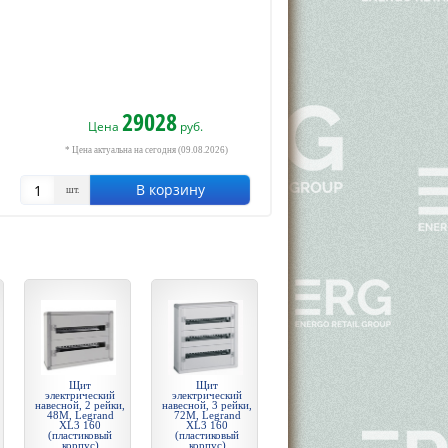
29028
Цена
руб.
* Цена актуальна на сегодня (09.08.2026)
В корзину
шт.
Щит
Щит
электрический
электрический
навесной, 2 рейки,
навесной, 3 рейки,
48М, Legrand
72М, Legrand
XL3 160
XL3 160
(пластиковый
(пластиковый
корпус)
корпус)