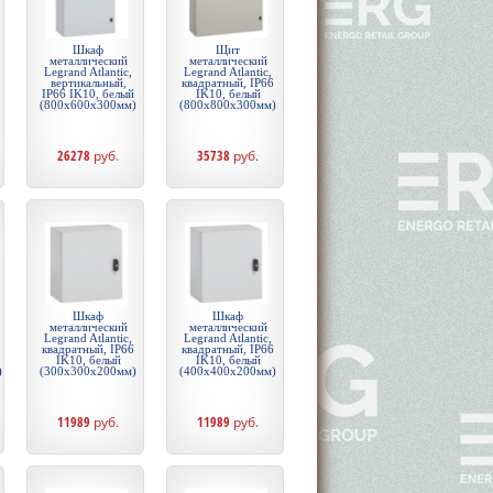
Шкаф
Щит
металлический
металлический
Legrand Atlantic,
Legrand Atlantic,
вертикальный,
квадратный, IP66
IP66 IK10, белый
IK10, белый
(800x600x300мм)
(800x800x300мм)
26278
руб.
35738
руб.
Шкаф
Шкаф
металлический
металлический
Legrand Atlantic,
Legrand Atlantic,
квадратный, IP66
квадратный, IP66
IK10, белый
IK10, белый
)
(300x300x200мм)
(400x400x200мм)
11989
руб.
11989
руб.