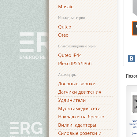
Mosaic
Накладные серии
Quteo
Oteo
Влагозащищенные серии
Quteo IP44
Plexo IP55/IP66
Аксессуары
Похо
Дверные звонки
Датчики движения
Удлинители
Мультимедия сети
Накладки на бревно
эл
Вилки, адаптеры
навес
48
Силовые розетки и
(ме