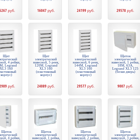
6267
руб.
16047
руб.
24199
руб.
29578
руб.
Щит
Щит
Щит
Щиток
ектрический
электрический
электрический
электрический
ной, 4 рейки,
навесной, 5 реек,
навесной, 6 реек,
навесной, 1 рейка,
М, Legrand
120М, Legrand
144М, Legrand
18М, 63А,
XL3 160
XL3 160
XL3 160
Legrand XL3 125
ластиковый
(пластиковый
(пластиковый
(белая дверь)
корпус)
корпус)
корпус)
2989
руб.
24089
руб.
29577
руб.
9007
руб.
Щиток
Щиток
Щиток
Щиток
ектрический
электрический
электрический
электрический
ной, 4 рейки,
навесной, 1 рейка,
навесной, 2 рейки,
навесной, 3 рейки,