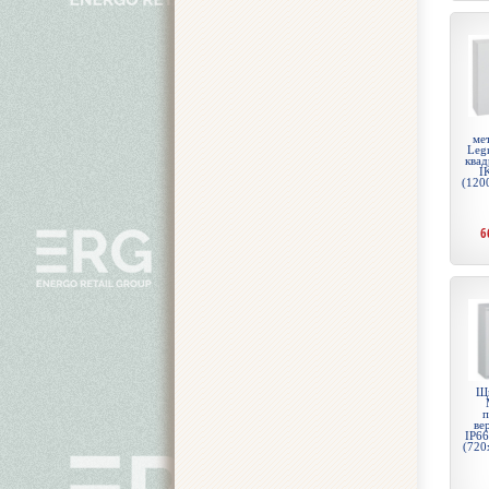
ме
Legr
квад
I
(120
6
Щи
п
ве
IP66
(720