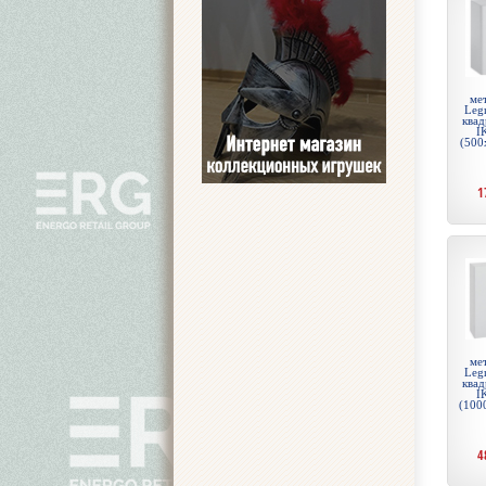
ме
Legr
квад
I
(500
1
ме
Legr
квад
I
(100
4