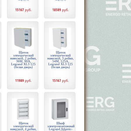
15167
руб.
18589
руб.
Щиток
Щиток
электрический
электрический
навесной, 2 рейки,
навесной, 3 рейки,
36М, 90А,
54М, 125А,
Legrand XL3 125
Legrand XL3 125
(белая дверь)
(белая дверь)
11989
руб.
15167
руб.
Щиток
Шкаф
электрический
электромонтажный
навесной, 4 рейки,
Legrand Atlantic-