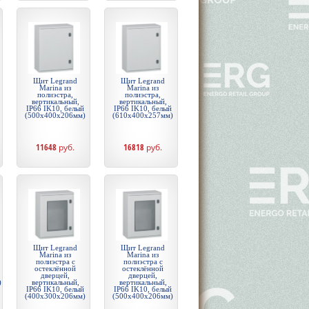
Щит Legrand
Щит Legrand
Marina из
Marina из
полиэстра,
полиэстра,
вертикальный,
вертикальный,
IP66 IK10, белый
IP66 IK10, белый
(500x400x206мм)
(610x400x257мм)
11648
руб.
16818
руб.
Щит Legrand
Щит Legrand
Marina из
Marina из
полиэстра с
полиэстра с
остеклённой
остеклённой
дверцей,
дверцей,
)
вертикальный,
вертикальный,
IP66 IK10, белый
IP66 IK10, белый
(400x300x206мм)
(500x400x206мм)