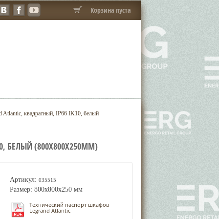
Корзина пуста
tlantic, квадратный, IP66 IK10, белый
0, БЕЛЫЙ (800X800X250ММ)
Артикул:
035515
Размер: 800x800x250 мм
Технический паспорт шкафов
Legrand Atlantic