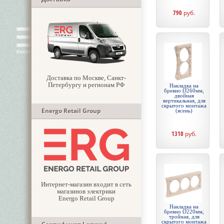
790
руб.
Доставка по Москве, Санкт-
Петербургу и регионам РФ
Накладка на
бревно Ø260мм,
двойная
вертикальная, для
скрытого монтажа
Energo Retail Group
(ясень)
1310
руб.
Интернет-магазин входит в сеть
магазинов электрики
Energo Retail Group
Накладка на
бревно Ø220мм,
тройная, для
скрытого монтажа