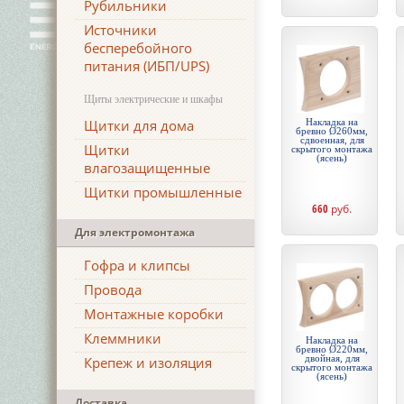
Рубильники
Источники
бесперебойного
питания (ИБП/UPS)
Щиты электрические и шкафы
Щитки для дома
Накладка на
бревно Ø260мм,
сдвоенная, для
Щитки
скрытого монтажа
(ясень)
влагозащищенные
Щитки промышленные
660
руб.
Для электромонтажа
Гофра и клипсы
Провода
Монтажные коробки
Клеммники
Накладка на
бревно Ø220мм,
двойная, для
Крепеж и изоляция
скрытого монтажа
(ясень)
Доставка