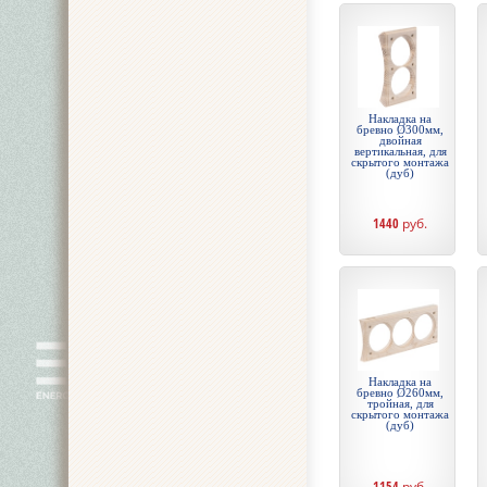
Накладка на
бревно Ø300мм,
двойная
вертикальная, для
скрытого монтажа
(дуб)
1440
руб.
Накладка на
бревно Ø260мм,
тройная, для
скрытого монтажа
(дуб)
1154
руб.