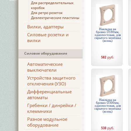
Для распределительных
коробок
Для ретро розеток
Диэлектрические пластины
Вилки, адаптеры
Накладка на
бревно Ø180мм,
Силовые розетки и
однопостовая, для
скрытого монтажа
вилки
(ясень)
Силовое оборудование
582
руб.
Автоматические
выключатели
Устройства защитного
отключения (УЗО)
Дифференциальные
автоматы
Накладка на
бревно Ø300мм,
Гребенки / динрейки /
однопостовая, для
скрытого монтажа
клеммники
(ясень)
Разное модульное
оборудование
530
руб.