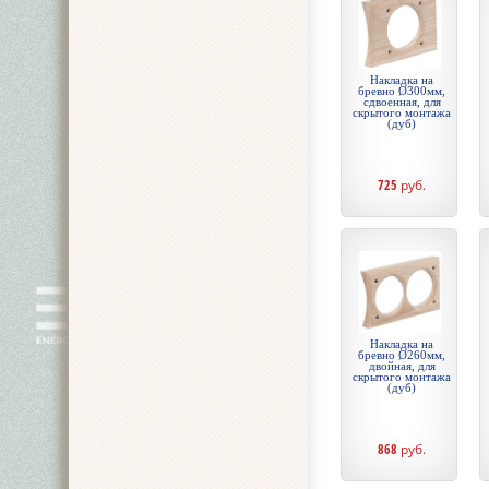
Накладка на
бревно Ø300мм,
сдвоенная, для
скрытого монтажа
(дуб)
725
руб.
Накладка на
бревно Ø260мм,
двойная, для
скрытого монтажа
(дуб)
868
руб.