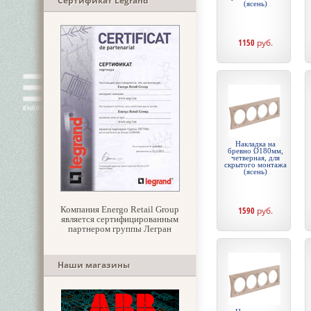
Сертификат Legrand
(ясень)
1150
руб.
Накладка на
бревно Ø180мм,
четверная, для
скрытого монтажа
(ясень)
Компания Energo Retail Group
1590
руб.
является сертифицированным
партнером группы Легран
Наши магазины