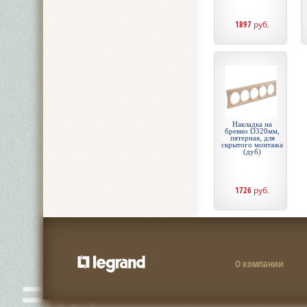
1897
руб.
Накладка на
бревно Ø320мм,
пятерная, для
скрытого монтажа
(дуб)
1726
руб.
О компании