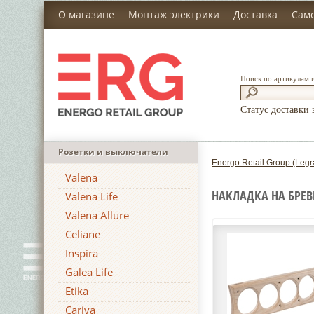
О магазине
Монтаж электрики
Доставка
Сам
Поиск по артикулам 
Статус доставки 
Розетки и выключатели
Energo Retail Group (Legr
Valena
НАКЛАДКА НА БРЕВ
Valena Life
Valena Allure
Celiane
Inspira
Galea Life
Etika
Cariva