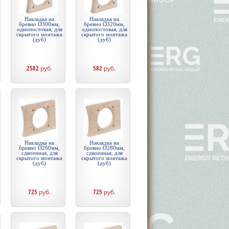
Накладка на
Накладка на
бревно Ø300мм,
бревно Ø320мм,
однопостовая, для
однопостовая, для
скрытого монтажа
скрытого монтажа
(дуб)
(дуб)
2582
руб.
582
руб.
Накладка на
Накладка на
бревно Ø260мм,
бревно Ø280мм,
сдвоенная, для
сдвоенная, для
скрытого монтажа
скрытого монтажа
(дуб)
(дуб)
725
руб.
725
руб.