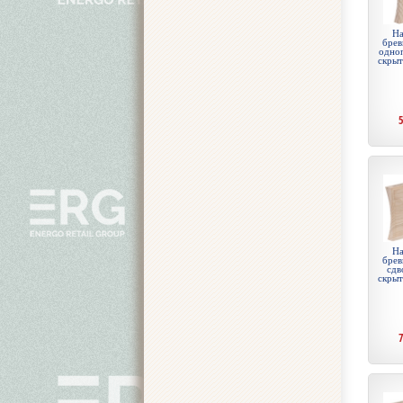
На
брев
одноп
скры
На
брев
сдв
скры