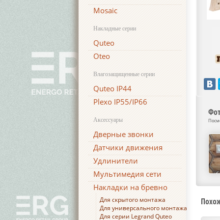
Mosaic
Накладные серии
Quteo
Oteo
Влагозащищенные серии
Quteo IP44
Plexo IP55/IP66
Фот
Аксессуары
Посм
Дверные звонки
Датчики движения
Удлинители
Мультимедия сети
Накладки на бревно
Для скрытого монтажа
Похо
Для универсального монтажа
Для серии Legrand Quteo