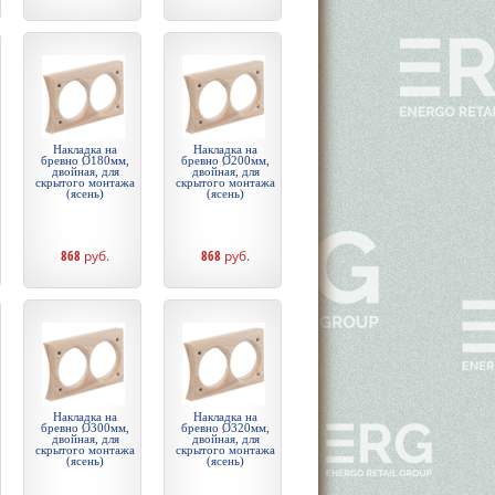
Накладка на
Накладка на
бревно Ø180мм,
бревно Ø200мм,
двойная, для
двойная, для
скрытого монтажа
скрытого монтажа
(ясень)
(ясень)
868
руб.
868
руб.
Накладка на
Накладка на
бревно Ø300мм,
бревно Ø320мм,
двойная, для
двойная, для
скрытого монтажа
скрытого монтажа
(ясень)
(ясень)