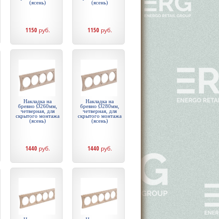
(ясень)
(ясень)
1150
руб.
1150
руб.
Накладка на
Накладка на
бревно Ø260мм,
бревно Ø280мм,
четверная, для
четверная, для
скрытого монтажа
скрытого монтажа
(ясень)
(ясень)
1440
руб.
1440
руб.