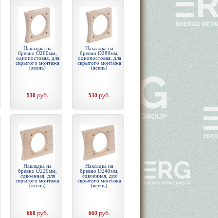
Накладка на
Накладка на
бревно Ø260мм,
бревно Ø280мм,
однопостовая, для
однопостовая, для
скрытого монтажа
скрытого монтажа
(ясень)
(ясень)
530
руб.
530
руб.
Накладка на
Накладка на
бревно Ø220мм,
бревно Ø240мм,
сдвоенная, для
сдвоенная, для
скрытого монтажа
скрытого монтажа
(ясень)
(ясень)
660
руб.
660
руб.