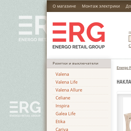
О магазине
Монтаж электрики
До
П
С
Розетки и выключатели
Energo R
Valena
НАКЛА
Valena Life
Valena Allure
Celiane
Inspira
Galea Life
Etika
Cariva