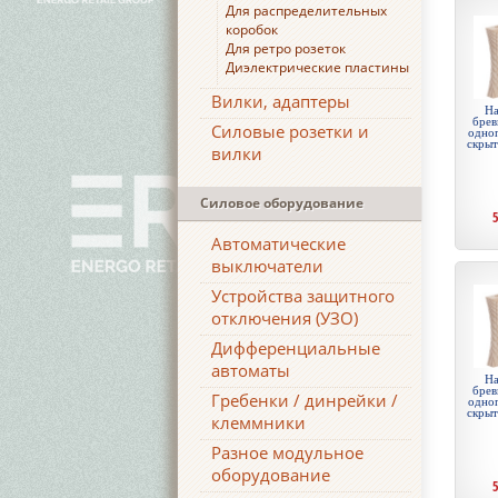
Для распределительных
коробок
Для ретро розеток
Диэлектрические пластины
Вилки, адаптеры
На
брев
Силовые розетки и
одноп
скры
вилки
Силовое оборудование
Автоматические
выключатели
Устройства защитного
отключения (УЗО)
Дифференциальные
автоматы
На
брев
Гребенки / динрейки /
одноп
скры
клеммники
Разное модульное
оборудование