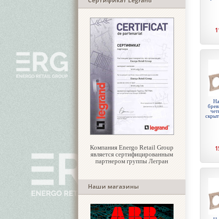
Сертификат Legrand
1
На
брев
чет
скры
Компания Energo Retail Group
1
является сертифицированным
партнером группы Легран
Наши магазины