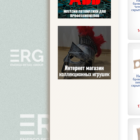
На
брев
чет
скры
1
На
брев
пят
скры
1