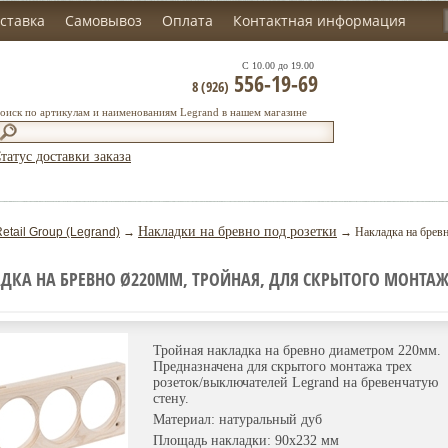
ставка
Самовывоз
Оплата
Контактная информация
С 10.00 до 19.00
556-19-69
8 (926)
оиск по артикулам и наименованиям Legrand в нашем магазине
татус доставки заказа
Накладки на бревно под розетки
etail Group (Legrand)
→
→ Накладка на бревн
ДКА НА БРЕВНО Ø220ММ, ТРОЙНАЯ, ДЛЯ СКРЫТОГО МОНТАЖ
Тройная накладка на бревно диаметром 220мм.
Предназначена для скрытого монтажа трех
розеток/выключателей Legrand на бревенчатую
стену.
Материал: натуральный дуб
Площадь накладки: 90х232 мм