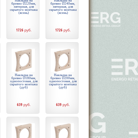
Накладка на
Накладка на
бревно Ø220мм,
бревно Ø240мм,
пятерная, для
пятерная, для
скрытого монтажа
скрытого монтажа
(ясень)
(ясень)
1726
руб.
1726
руб.
Накладка на
Накладка на
бревно Ø180мм,
бревно Ø200мм,
однопостовая, для
однопостовая, для
скрытого монтажа
скрытого монтажа
(дуб)
(дуб)
639
руб.
639
руб.