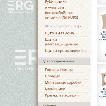
Рубильники
Источники
бесперебойного
питания (ИБП/UPS)
Щиты электрические и шкафы
Щитки для дома
На
брев
сдв
Щитки
скры
влагозащищенные
Щитки промышленные
Для электромонтажа
Гофра и клипсы
Провода
Монтажные коробки
Клеммники
На
брев
дв
Крепеж и изоляция
скры
Доставка