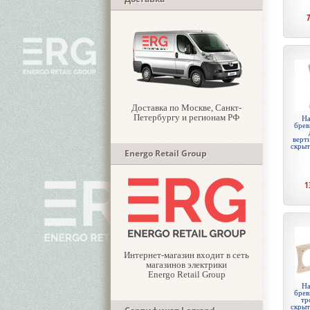
Доставка по Москве, Санкт-
Петербургу и регионам РФ
На
брев
верти
скры
Energo Retail Group
1
Интернет-магазин входит в сеть
магазинов электрики
Energo Retail Group
На
брев
тр
скры