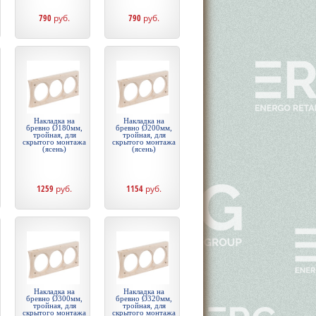
790
руб.
790
руб.
Накладка на
Накладка на
бревно Ø180мм,
бревно Ø200мм,
тройная, для
тройная, для
скрытого монтажа
скрытого монтажа
(ясень)
(ясень)
1259
руб.
1154
руб.
Накладка на
Накладка на
бревно Ø300мм,
бревно Ø320мм,
тройная, для
тройная, для
скрытого монтажа
скрытого монтажа