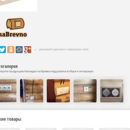
← расскажите друзьям в социальных сетях
огалерея
отрите продукцию Накладки на бревно под розетки в сборе и интерьере.
жие товары