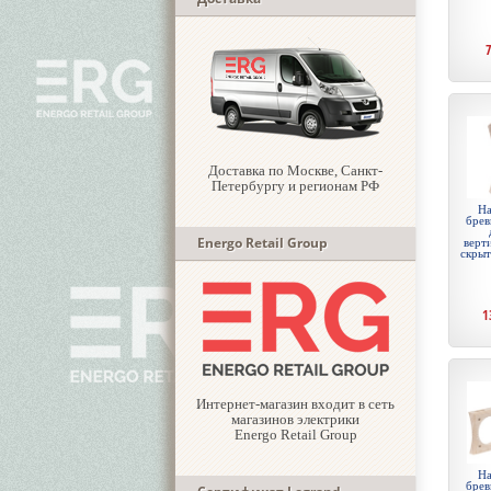
Доставка по Москве, Санкт-
Петербургу и регионам РФ
На
брев
Energo Retail Group
верти
скры
1
Интернет-магазин входит в сеть
магазинов электрики
Energo Retail Group
На
брев