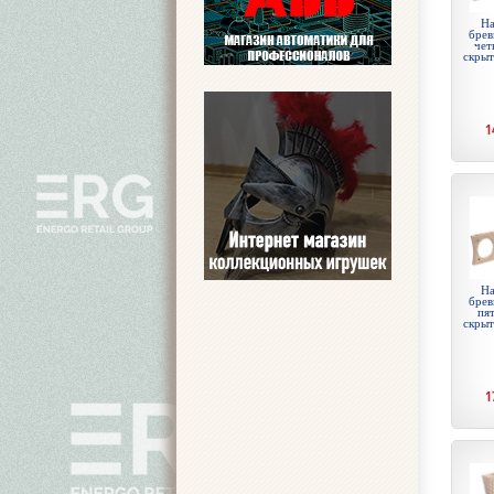
На
брев
чет
скры
1
На
брев
пят
скры
1