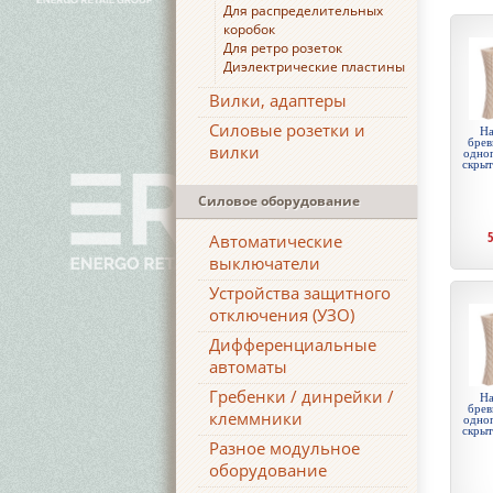
Для распределительных
коробок
Для ретро розеток
Диэлектрические пластины
Вилки, адаптеры
Силовые розетки и
На
брев
вилки
одноп
скры
Силовое оборудование
Автоматические
выключатели
Устройства защитного
отключения (УЗО)
Дифференциальные
автоматы
Гребенки / динрейки /
На
брев
клеммники
одноп
скры
Разное модульное
оборудование