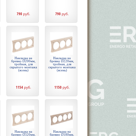
790
руб.
790
руб.
Накладка на
Накладка на
бревно Ø200мм,
бревно Ø220мм,
тройная, для
тройная, для
скрытого монтажа
скрытого монтажа
(ясень)
(ясень)
1154
руб.
1150
руб.
Накладка на
Накладка на
бревно Ø320мм,
бревно Ø180мм,