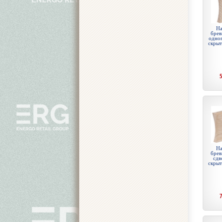
На
брев
одноп
скры
На
брев
сдв
скры