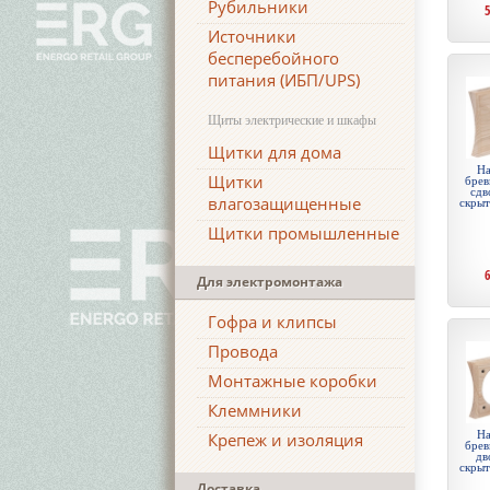
Рубильники
Источники
бесперебойного
питания (ИБП/UPS)
Щиты электрические и шкафы
Щитки для дома
На
Щитки
брев
сдв
влагозащищенные
скры
Щитки промышленные
Для электромонтажа
Гофра и клипсы
Провода
Монтажные коробки
Клеммники
На
Крепеж и изоляция
брев
дв
скры
Доставка