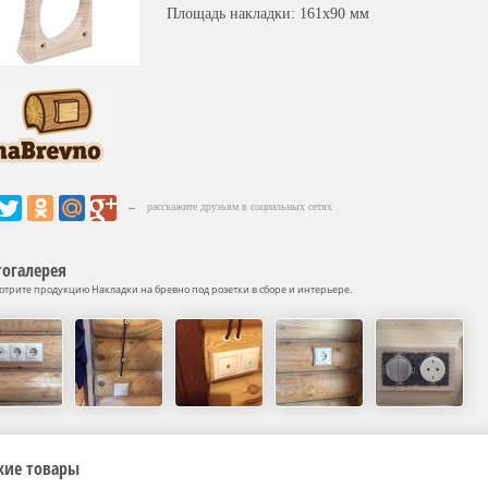
Площадь накладки: 161х90 мм
← расскажите друзьям в социальных сетях
огалерея
отрите продукцию Накладки на бревно под розетки в сборе и интерьере.
жие товары