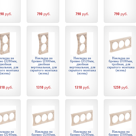
790
руб.
790
руб.
790
руб.
790
руб.
кладка на
Накладка на
Накладка на
Накладка на
но Ø280мм,
бревно Ø300мм,
бревно Ø320мм,
бревно Ø180мм,
двойная
двойная
двойная
тройная, для
кальная, для
вертикальная, для
вертикальная, для
скрытого монтажа
того монтажа
скрытого монтажа
скрытого монтажа
(ясень)
(ясень)
(ясень)
(ясень)
310
руб.
1310
руб.
1310
руб.
1259
руб.
кладка на
Накладка на
Накладка на
Накладка на
но Ø240мм,
бревно Ø260мм,
бревно Ø280мм,
бревно Ø300мм,