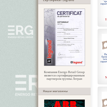
Сертификат Legrand
тр
скры
1
На
брев
чет
скры
Компания Energo Retail Group
является сертифицированным
1
партнером группы Легран
Наши магазины