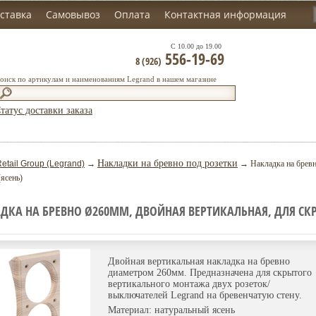
ставка
Самовывоз
Оплата
Контактная информация
С 10.00 до 19.00
556-19-69
8 (926)
оиск по артикулам и наименованиям Legrand в нашем магазине
татус доставки заказа
Накладки на бревно под розетки
etail Group (Legrand)
→
→ Накладка на бревн
ясень)
ДКА НА БРЕВНО Ø260ММ, ДВОЙНАЯ ВЕРТИКАЛЬНАЯ, ДЛЯ СК
Двойная вертикальная накладка на бревно
диаметром 260мм. Предназначена для скрытого
вертикального монтажа двух розеток/
выключателей Legrand на бревенчатую стену.
Материал: натуральный ясень