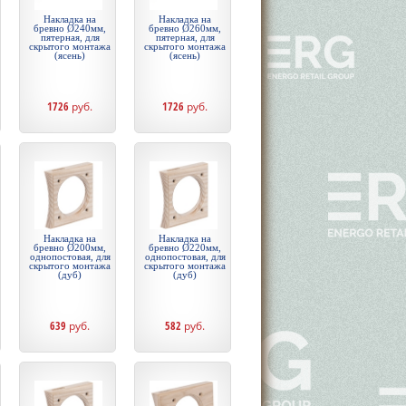
Накладка на
Накладка на
бревно Ø240мм,
бревно Ø260мм,
пятерная, для
пятерная, для
скрытого монтажа
скрытого монтажа
(ясень)
(ясень)
1726
руб.
1726
руб.
Накладка на
Накладка на
бревно Ø200мм,
бревно Ø220мм,
однопостовая, для
однопостовая, для
скрытого монтажа
скрытого монтажа
(дуб)
(дуб)
639
руб.
582
руб.