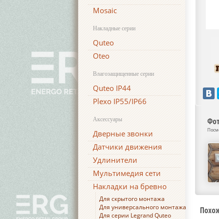
Mosaic
Накладные серии
Quteo
Oteo
Влагозащищенные серии
Quteo IP44
Plexo IP55/IP66
Аксессуары
Фот
Посм
Дверные звонки
Датчики движения
Удлинители
Мультимедия сети
Накладки на бревно
Для скрытого монтажа
Для универсального монтажа
Похо
Для серии Legrand Quteo