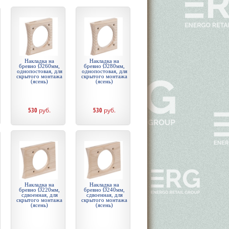
Накладка на
Накладка на
бревно Ø260мм,
бревно Ø280мм,
однопостовая, для
однопостовая, для
скрытого монтажа
скрытого монтажа
(ясень)
(ясень)
530
руб.
530
руб.
Накладка на
Накладка на
бревно Ø220мм,
бревно Ø240мм,
сдвоенная, для
сдвоенная, для
скрытого монтажа
скрытого монтажа
(ясень)
(ясень)