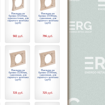
Накладка на
Накладка на
бревно Ø320мм,
бревно Ø180мм,
однопостовая, для
сдвоенная, для
скрытого монтажа
скрытого монтажа
(дуб)
(дуб)
582
руб.
796
руб.
Накладка на
Накладка на
бревно Ø280мм,
бревно Ø300мм,
сдвоенная, для
сдвоенная, для
скрытого монтажа
скрытого монтажа
(дуб)
(дуб)
725
руб.
725
руб.