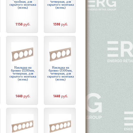
тройная, для
четверная, для
скрытого монтажа
скрытого монтажа
(ясень)
(ясень)
1150
руб.
1590
руб.
Накладка на
Накладка на
бревно Ø280мм,
бревно Ø300мм,
четверная, для
четверная, для
скрытого монтажа
скрытого монтажа
(ясень)
(ясень)
1440
руб.
1440
руб.