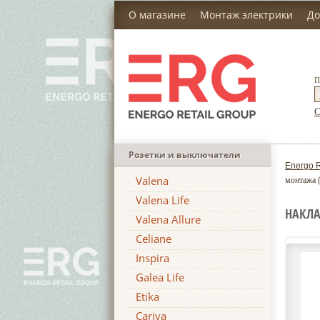
О магазине
Монтаж электрики
До
П
С
Розетки и выключатели
Energo R
Valena
монтажа (
Valena Life
НАКЛА
Valena Allure
Celiane
Inspira
Galea Life
Etika
Cariva