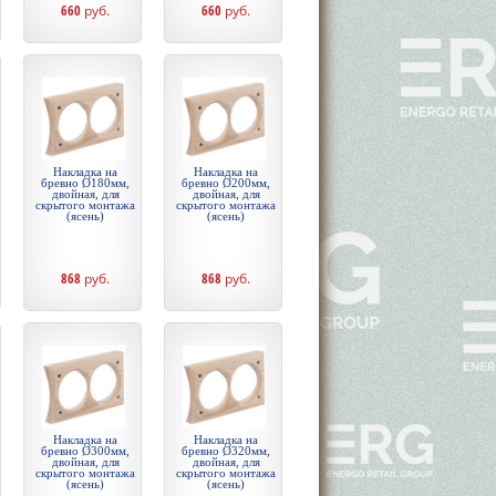
660
руб.
660
руб.
Накладка на
Накладка на
бревно Ø180мм,
бревно Ø200мм,
двойная, для
двойная, для
скрытого монтажа
скрытого монтажа
(ясень)
(ясень)
868
руб.
868
руб.
Накладка на
Накладка на
бревно Ø300мм,
бревно Ø320мм,
двойная, для
двойная, для
скрытого монтажа
скрытого монтажа
(ясень)
(ясень)