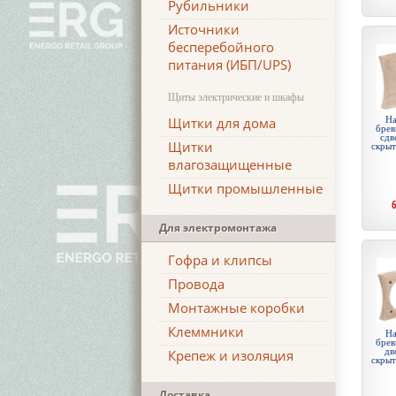
Рубильники
Источники
бесперебойного
питания (ИБП/UPS)
Щиты электрические и шкафы
Щитки для дома
На
брев
сдв
Щитки
скры
влагозащищенные
Щитки промышленные
Для электромонтажа
Гофра и клипсы
Провода
Монтажные коробки
Клеммники
На
брев
дв
Крепеж и изоляция
скры
Доставка