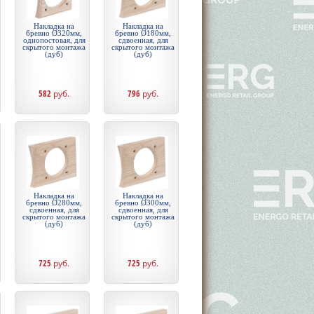
Накладка на
Накладка на
бревно Ø320мм,
бревно Ø180мм,
однопостовая, для
сдвоенная, для
скрытого монтажа
скрытого монтажа
(дуб)
(дуб)
582
руб.
796
руб.
Накладка на
Накладка на
бревно Ø280мм,
бревно Ø300мм,
сдвоенная, для
сдвоенная, для
скрытого монтажа
скрытого монтажа
(дуб)
(дуб)
725
руб.
725
руб.