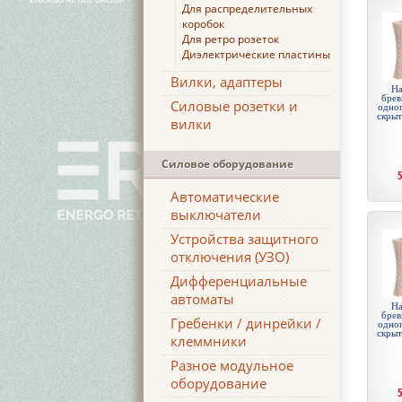
Для распределительных
коробок
Для ретро розеток
Диэлектрические пластины
Вилки, адаптеры
На
брев
Силовые розетки и
одноп
скры
вилки
Силовое оборудование
Автоматические
выключатели
Устройства защитного
отключения (УЗО)
Дифференциальные
автоматы
На
брев
Гребенки / динрейки /
одноп
скры
клеммники
Разное модульное
оборудование