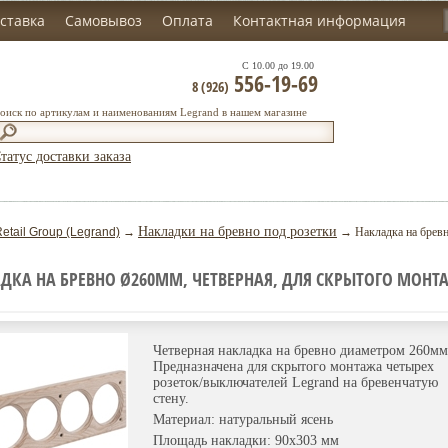
ставка
Самовывоз
Оплата
Контактная информация
С 10.00 до 19.00
556-19-69
8 (926)
оиск по артикулам и наименованиям Legrand в нашем магазине
татус доставки заказа
Накладки на бревно под розетки
etail Group (Legrand)
→
→ Накладка на бревн
ДКА НА БРЕВНО Ø260ММ, ЧЕТВЕРНАЯ, ДЛЯ СКРЫТОГО МОНТА
Четверная накладка на бревно диаметром 260мм
Предназначена для скрытого монтажа четырех
розеток/выключателей Legrand на бревенчатую
стену.
Материал: натуральный ясень
Площадь накладки: 90х303 мм