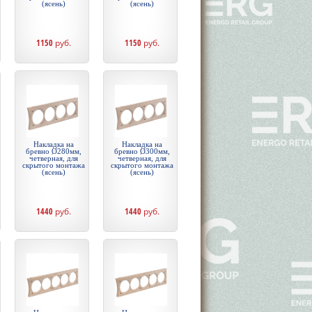
(ясень)
(ясень)
1150
руб.
1150
руб.
Накладка на
Накладка на
бревно Ø280мм,
бревно Ø300мм,
четверная, для
четверная, для
скрытого монтажа
скрытого монтажа
(ясень)
(ясень)
1440
руб.
1440
руб.