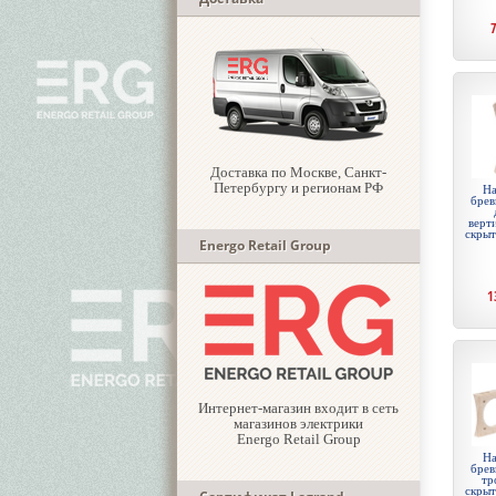
Доставка по Москве, Санкт-
Петербургу и регионам РФ
На
брев
верти
скры
Energo Retail Group
1
Интернет-магазин входит в сеть
магазинов электрики
Energo Retail Group
На
брев
тр
скры