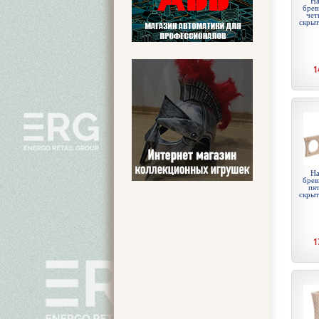
На
брев
чет
скры
1
На
брев
пят
скры
1