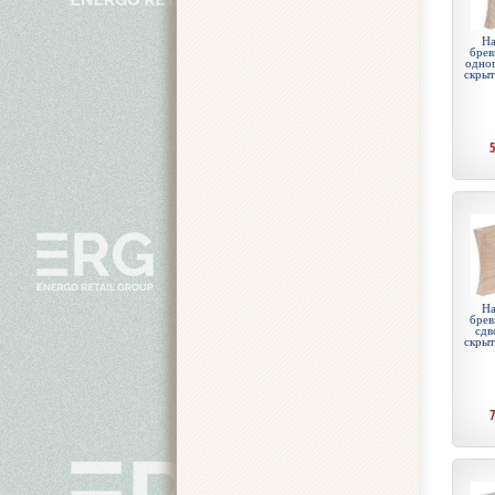
На
брев
одноп
скры
На
брев
сдв
скры