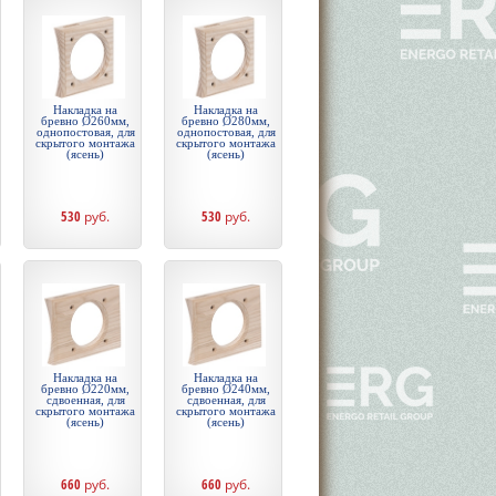
Накладка на
Накладка на
бревно Ø260мм,
бревно Ø280мм,
однопостовая, для
однопостовая, для
скрытого монтажа
скрытого монтажа
(ясень)
(ясень)
530
руб.
530
руб.
Накладка на
Накладка на
бревно Ø220мм,
бревно Ø240мм,
сдвоенная, для
сдвоенная, для
скрытого монтажа
скрытого монтажа
(ясень)
(ясень)
660
руб.
660
руб.