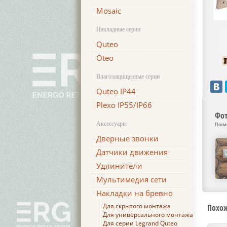
Mosaic
Накладные серии
Quteo
Oteo
Влагозащищенные серии
Quteo IP44
Plexo IP55/IP66
Фот
Аксессуары
Посм
Дверные звонки
Датчики движения
Удлинители
Мультимедия сети
Накладки на бревно
Для скрытого монтажа
Похо
Для универсального монтажа
Для серии Legrand Quteo