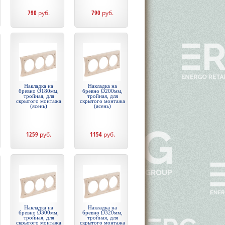
790
руб.
790
руб.
Накладка на
Накладка на
бревно Ø180мм,
бревно Ø200мм,
тройная, для
тройная, для
скрытого монтажа
скрытого монтажа
(ясень)
(ясень)
1259
руб.
1154
руб.
Накладка на
Накладка на
бревно Ø300мм,
бревно Ø320мм,
тройная, для
тройная, для
скрытого монтажа
скрытого монтажа