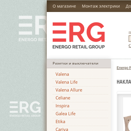
О магазине
Монтаж электрики
До
П
С
Розетки и выключатели
Energo R
Valena
НАКЛА
Valena Life
Valena Allure
Celiane
Inspira
Galea Life
Etika
Cariva