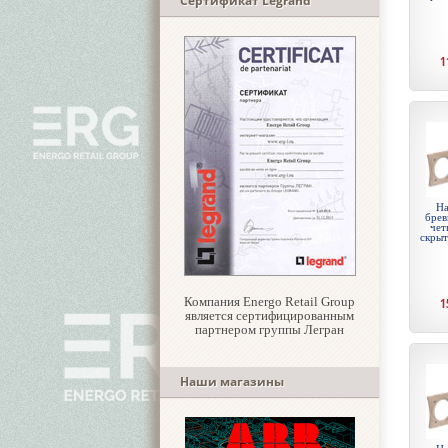
Сертификат Legrand
1
На
брев
чет
скры
Компания Energo Retail Group
1
является сертифицированным
партнером группы Легран
Наши магазины