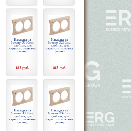
Накладка на
Накладка на
бревно Ø180мм,
бревно Ø200мм,
двойная, для
двойная, для
скрытого монтажа
скрытого монтажа
(ясень)
(ясень)
868
руб.
868
руб.
Накладка на
Накладка на
бревно Ø300мм,
бревно Ø320мм,
двойная, для
двойная, для
скрытого монтажа
скрытого монтажа
(ясень)
(ясень)