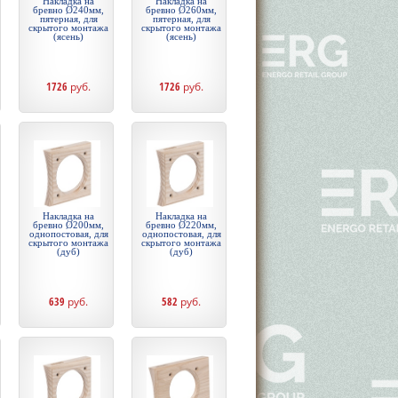
Накладка на
Накладка на
бревно Ø240мм,
бревно Ø260мм,
пятерная, для
пятерная, для
скрытого монтажа
скрытого монтажа
(ясень)
(ясень)
1726
руб.
1726
руб.
Накладка на
Накладка на
бревно Ø200мм,
бревно Ø220мм,
однопостовая, для
однопостовая, для
скрытого монтажа
скрытого монтажа
(дуб)
(дуб)
639
руб.
582
руб.