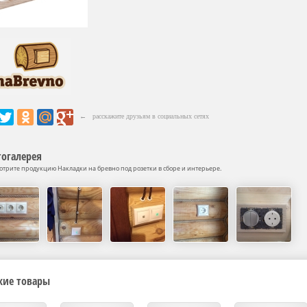
← расскажите друзьям в социальных сетях
огалерея
отрите продукцию Накладки на бревно под розетки в сборе и интерьере.
жие товары