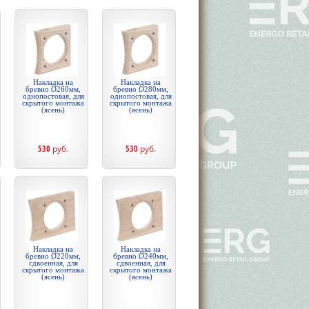
Накладка на
Накладка на
бревно Ø260мм,
бревно Ø280мм,
однопостовая, для
однопостовая, для
скрытого монтажа
скрытого монтажа
(ясень)
(ясень)
530
руб.
530
руб.
Накладка на
Накладка на
бревно Ø220мм,
бревно Ø240мм,
сдвоенная, для
сдвоенная, для
скрытого монтажа
скрытого монтажа
(ясень)
(ясень)