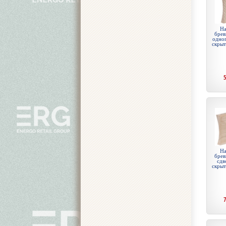
На
брев
одноп
скры
На
брев
сдв
скры