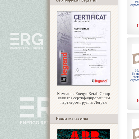
Сертификат Legrand
тр
скры
1
На
брев
чет
скры
Компания Energo Retail Group
является сертифицированным
1
партнером группы Легран
Наши магазины