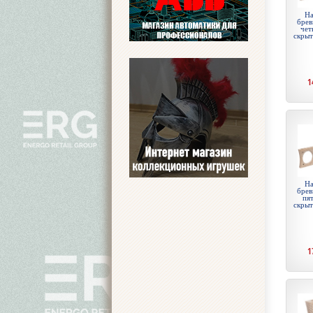
На
брев
чет
скры
1
На
брев
пят
скры
1