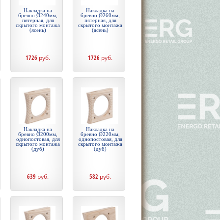
Накладка на
Накладка на
бревно Ø240мм,
бревно Ø260мм,
пятерная, для
пятерная, для
скрытого монтажа
скрытого монтажа
(ясень)
(ясень)
1726
руб.
1726
руб.
Накладка на
Накладка на
бревно Ø200мм,
бревно Ø220мм,
однопостовая, для
однопостовая, для
скрытого монтажа
скрытого монтажа
(дуб)
(дуб)
639
руб.
582
руб.