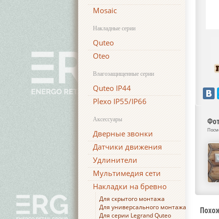
Mosaic
Накладные серии
Quteo
Oteo
Влагозащищенные серии
Quteo IP44
Plexo IP55/IP66
Аксессуары
Фот
Посм
Дверные звонки
Датчики движения
Удлинители
Мультимедия сети
Накладки на бревно
Для скрытого монтажа
Для универсального монтажа
Похо
Для серии Legrand Quteo