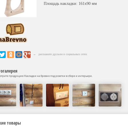
Площадь накладки: 161х90 мм
← расскажите друзьям в социальных сетях
огалерея
отрите продукцию Накладки на бревно под розетки в сборе и интерьере.
жие товары