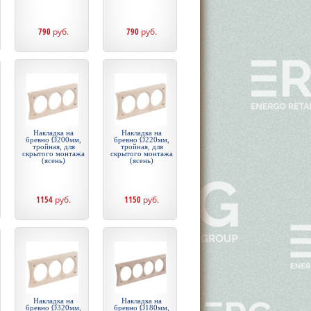
790
руб.
790
руб.
Накладка на
Накладка на
бревно Ø200мм,
бревно Ø220мм,
тройная, для
тройная, для
скрытого монтажа
скрытого монтажа
(ясень)
(ясень)
1154
руб.
1150
руб.
Накладка на
Накладка на
бревно Ø320мм,
бревно Ø180мм,