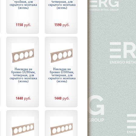
тройная, для
четверная, для
скрытого монтажа
скрытого монтажа
(ясень)
(ясень)
1150
руб.
1590
руб.
Накладка на
Накладка на
бревно Ø280мм,
бревно Ø300мм,
четверная, для
четверная, для
скрытого монтажа
скрытого монтажа
(ясень)
(ясень)
1440
руб.
1440
руб.