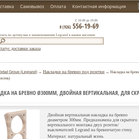
ставка
Самовывоз
Оплата
Контактная информация
С 10.00 до 19.00
556-19-69
8 (926)
оиск по артикулам и наименованиям Legrand в нашем магазине
татус доставки заказа
Накладки на бревно под розетки
etail Group (Legrand)
→
→ Накладка на бревн
ясень)
ДКА НА БРЕВНО Ø300ММ, ДВОЙНАЯ ВЕРТИКАЛЬНАЯ, ДЛЯ СК
Двойная вертикальная накладка на бревно
диаметром 300мм. Предназначена для скрытого
вертикального монтажа двух розеток/
выключателей Legrand на бревенчатую стену.
Материал: натуральный ясень