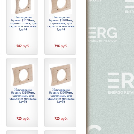
Накладка на
Накладка на
бревно Ø320мм,
бревно Ø180мм,
однопостовая, для
сдвоенная, для
скрытого монтажа
скрытого монтажа
(дуб)
(дуб)
582
руб.
796
руб.
Накладка на
Накладка на
бревно Ø280мм,
бревно Ø300мм,
сдвоенная, для
сдвоенная, для
скрытого монтажа
скрытого монтажа
(дуб)
(дуб)
725
руб.
725
руб.