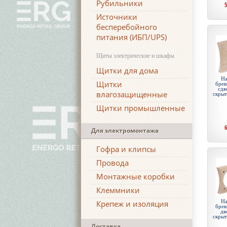
Рубильники
Источники
бесперебойного
питания (ИБП/UPS)
Щиты электрические и шкафы
Щитки для дома
На
Щитки
брев
сдв
влагозащищенные
скры
Щитки промышленные
Для электромонтажа
Гофра и клипсы
Провода
Монтажные коробки
Клеммники
На
Крепеж и изоляция
брев
дв
скры
Доставка