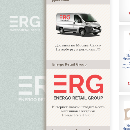
Доставка по Москве, Санкт-
Петербургу и регионам РФ
На
брев
Energo Retail Group
верти
скры
1
Интернет-магазин входит в сеть
магазинов электрики
Energo Retail Group
На
брев