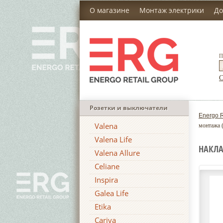
О магазине
Монтаж электрики
До
П
С
Розетки и выключатели
Energo R
Valena
монтажа (
Valena Life
НАКЛА
Valena Allure
Celiane
Inspira
Galea Life
Etika
Cariva