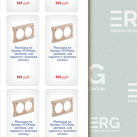
660
руб.
660
руб.
Накладка на
Накладка на
бревно Ø180мм,
бревно Ø200мм,
двойная, для
двойная, для
скрытого монтажа
скрытого монтажа
(ясень)
(ясень)
868
руб.
868
руб.
Накладка на
Накладка на
бревно Ø300мм,
бревно Ø320мм,
двойная, для
двойная, для
скрытого монтажа
скрытого монтажа
(ясень)
(ясень)