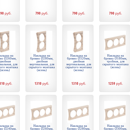
790
руб.
790
руб.
790
руб.
790
руб.
кладка на
Накладка на
Накладка на
Накладка на
но Ø260мм,
бревно Ø280мм,
бревно Ø320мм,
бревно Ø180мм,
двойная
двойная
двойная
тройная, для
кальная, для
вертикальная, для
вертикальная, для
скрытого монтажа
того монтажа
скрытого монтажа
скрытого монтажа
(ясень)
(ясень)
(ясень)
(ясень)
310
руб.
1310
руб.
1310
руб.
1259
руб.
кладка на
Накладка на
Накладка на
Накладка на
но Ø240мм,
бревно Ø260мм,
бревно Ø280мм,
бревно Ø300мм,