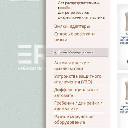
Для распределительных
коробок
Для ретро розеток
Диэлектрические пластины
Вилки, адаптеры
Силовые розетки и
На
брев
вилки
одноп
скры
Силовое оборудование
Автоматические
выключатели
Устройства защитного
отключения (УЗО)
Дифференциальные
автоматы
Гребенки / динрейки /
На
брев
клеммники
одноп
скры
Разное модульное
оборудование