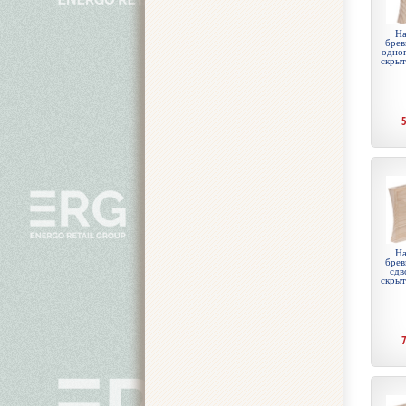
На
брев
одноп
скры
На
брев
сдв
скры