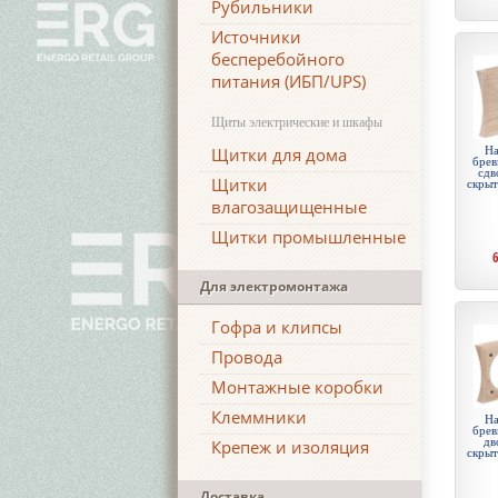
Рубильники
Источники
бесперебойного
питания (ИБП/UPS)
Щиты электрические и шкафы
Щитки для дома
На
брев
сдв
Щитки
скры
влагозащищенные
Щитки промышленные
Для электромонтажа
Гофра и клипсы
Провода
Монтажные коробки
Клеммники
На
брев
дв
Крепеж и изоляция
скры
Доставка