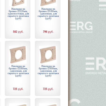
Накладка на
Накладка на
бревно Ø320мм,
бревно Ø180мм,
однопостовая, для
сдвоенная, для
скрытого монтажа
скрытого монтажа
(дуб)
(дуб)
582
руб.
796
руб.
Накладка на
Накладка на
бревно Ø280мм,
бревно Ø300мм,
сдвоенная, для
сдвоенная, для
скрытого монтажа
скрытого монтажа
(дуб)
(дуб)
725
руб.
725
руб.