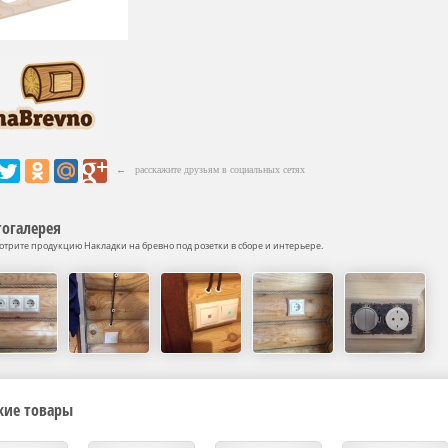
← расскажите друзьям в социальных сетях
огалерея
отрите продукцию Накладки на бревно под розетки в сборе и интерьере.
жие товары