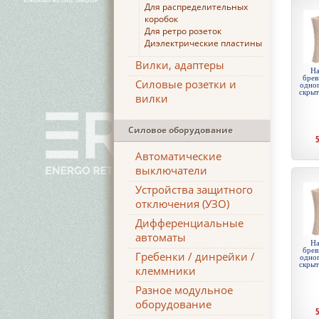
Для распределительных
коробок
Для ретро розеток
Диэлектрические пластины
Вилки, адаптеры
На
брев
Силовые розетки и
одноп
скры
вилки
Силовое оборудование
Автоматические
выключатели
Устройства защитного
отключения (УЗО)
Дифференциальные
автоматы
На
брев
Гребенки / динрейки /
одноп
скры
клеммники
Разное модульное
оборудование