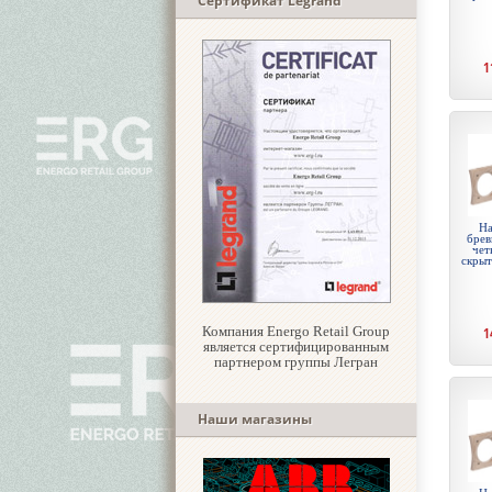
Сертификат Legrand
1
На
брев
чет
скры
Компания Energo Retail Group
1
является сертифицированным
партнером группы Легран
Наши магазины