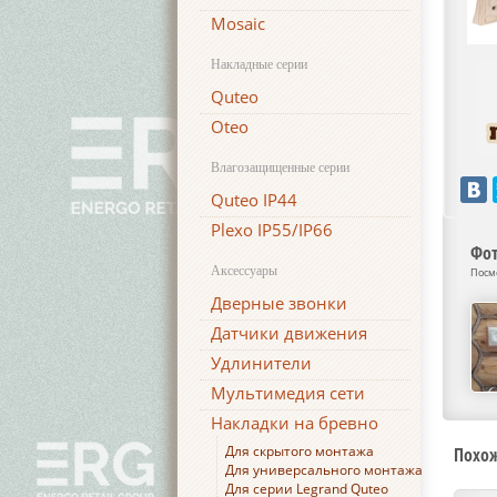
Mosaic
Накладные серии
Quteo
Oteo
Влагозащищенные серии
Quteo IP44
Plexo IP55/IP66
Фот
Аксессуары
Посм
Дверные звонки
Датчики движения
Удлинители
Мультимедия сети
Накладки на бревно
Для скрытого монтажа
Похо
Для универсального монтажа
Для серии Legrand Quteo