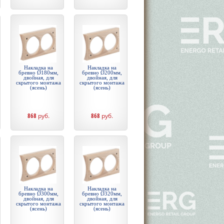
Накладка на
Накладка на
бревно Ø180мм,
бревно Ø200мм,
двойная, для
двойная, для
скрытого монтажа
скрытого монтажа
(ясень)
(ясень)
868
руб.
868
руб.
Накладка на
Накладка на
бревно Ø300мм,
бревно Ø320мм,
двойная, для
двойная, для
скрытого монтажа
скрытого монтажа
(ясень)
(ясень)