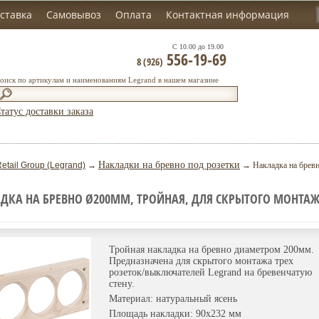
ставка
Самовывоз
Оплата
Контактная информация
С 10.00 до 19.00
556-19-69
8 (926)
оиск по артикулам и наименованиям Legrand в нашем магазине
татус доставки заказа
Накладки на бревно под розетки
etail Group (Legrand)
→
→ Накладка на бревн
ДКА НА БРЕВНО Ø200ММ, ТРОЙНАЯ, ДЛЯ СКРЫТОГО МОНТАЖА
Тройная накладка на бревно диаметром 200мм.
Предназначена для скрытого монтажа трех
розеток/выключателей Legrand на бревенчатую
стену.
Материал: натуральный ясень
Площадь накладки: 90х232 мм