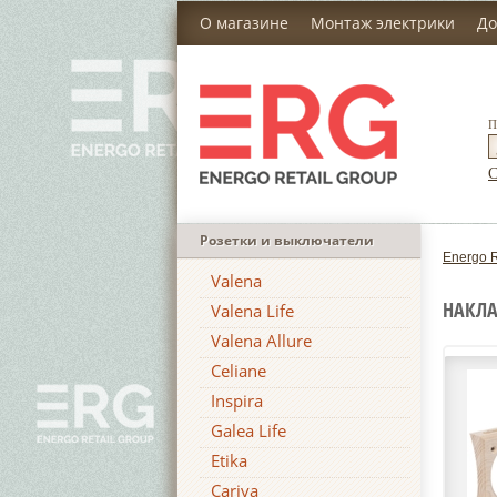
О магазине
Монтаж электрики
До
П
С
Розетки и выключатели
Energo R
Valena
НАКЛА
Valena Life
Valena Allure
Celiane
Inspira
Galea Life
Etika
Cariva