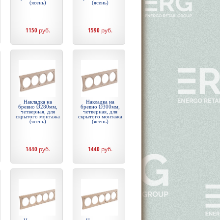
(ясень)
(ясень)
1150
руб.
1590
руб.
Накладка на
Накладка на
бревно Ø280мм,
бревно Ø300мм,
четверная, для
четверная, для
скрытого монтажа
скрытого монтажа
(ясень)
(ясень)
1440
руб.
1440
руб.