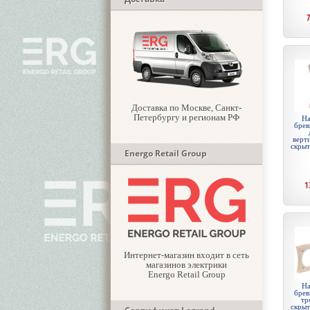
Доставка по Москве, Санкт-
Петербургу и регионам РФ
На
брев
верти
скры
Energo Retail Group
1
Интернет-магазин входит в сеть
магазинов электрики
Energo Retail Group
На
брев
тр
скры