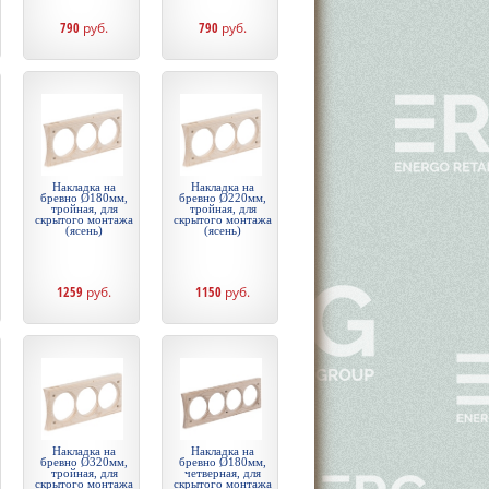
790
руб.
790
руб.
Накладка на
Накладка на
бревно Ø180мм,
бревно Ø220мм,
тройная, для
тройная, для
скрытого монтажа
скрытого монтажа
(ясень)
(ясень)
1259
руб.
1150
руб.
Накладка на
Накладка на
бревно Ø320мм,
бревно Ø180мм,
тройная, для
четверная, для
скрытого монтажа
скрытого монтажа