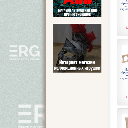
На
брев
чет
скры
1
На
брев
пят
скры
1