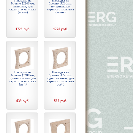
Накладка на
Накладка на
бревно Ø240мм,
бревно Ø260мм,
пятерная, для
пятерная, для
скрытого монтажа
скрытого монтажа
(ясень)
(ясень)
1726
руб.
1726
руб.
Накладка на
Накладка на
бревно Ø200мм,
бревно Ø220мм,
однопостовая, для
однопостовая, для
скрытого монтажа
скрытого монтажа
(дуб)
(дуб)
639
руб.
582
руб.