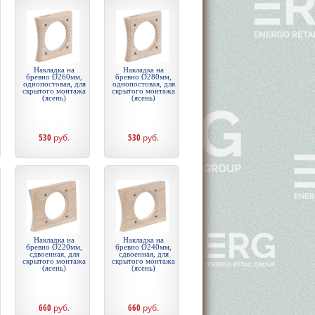
Накладка на
Накладка на
бревно Ø260мм,
бревно Ø280мм,
однопостовая, для
однопостовая, для
скрытого монтажа
скрытого монтажа
(ясень)
(ясень)
530
руб.
530
руб.
Накладка на
Накладка на
бревно Ø220мм,
бревно Ø240мм,
сдвоенная, для
сдвоенная, для
скрытого монтажа
скрытого монтажа
(ясень)
(ясень)
660
руб.
660
руб.