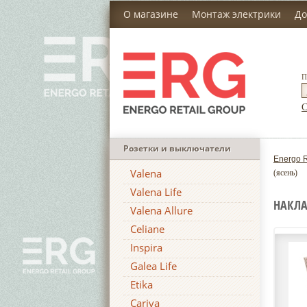
О магазине
Монтаж электрики
До
П
С
Розетки и выключатели
Energo R
Valena
(ясень)
Valena Life
НАКЛА
Valena Allure
Celiane
Inspira
Galea Life
Etika
Cariva