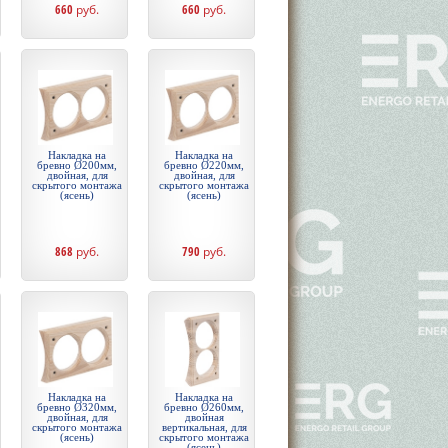
660
руб.
660
руб.
Накладка на
Накладка на
бревно Ø200мм,
бревно Ø220мм,
двойная, для
двойная, для
скрытого монтажа
скрытого монтажа
(ясень)
(ясень)
868
руб.
790
руб.
Накладка на
Накладка на
бревно Ø320мм,
бревно Ø260мм,
двойная, для
двойная
скрытого монтажа
вертикальная, для
(ясень)
скрытого монтажа
(ясень)