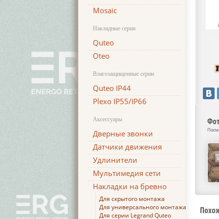
Mosaic
Накладные серии
Quteo
Oteo
Влагозащищенные серии
Quteo IP44
Plexo IP55/IP66
Аксессуары
Фот
Посм
Дверные звонки
Датчики движения
Удлинители
Мультимедия сети
Накладки на бревно
Для скрытого монтажа
Для универсального монтажа
Похо
Для серии Legrand Quteo