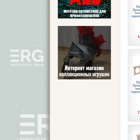
На
брев
чет
скры
1
На
брев
пят
скры
1