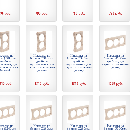
790
руб.
790
руб.
790
руб.
790
руб.
кладка на
Накладка на
Накладка на
Накладка на
но Ø280мм,
бревно Ø300мм,
бревно Ø320мм,
бревно Ø180мм,
двойная
двойная
двойная
тройная, для
кальная, для
вертикальная, для
вертикальная, для
скрытого монтажа
того монтажа
скрытого монтажа
скрытого монтажа
(ясень)
(ясень)
(ясень)
(ясень)
310
руб.
1310
руб.
1310
руб.
1259
руб.
кладка на
Накладка на
Накладка на
Накладка на
но Ø240мм,
бревно Ø260мм,
бревно Ø280мм,
бревно Ø300мм,