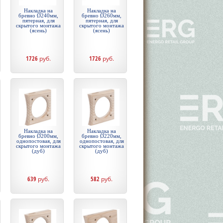
Накладка на
Накладка на
бревно Ø240мм,
бревно Ø260мм,
пятерная, для
пятерная, для
скрытого монтажа
скрытого монтажа
(ясень)
(ясень)
1726
руб.
1726
руб.
Накладка на
Накладка на
бревно Ø200мм,
бревно Ø220мм,
однопостовая, для
однопостовая, для
скрытого монтажа
скрытого монтажа
(дуб)
(дуб)
639
руб.
582
руб.