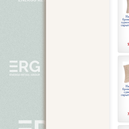
На
брев
одноп
скры
На
брев
сдв
скры