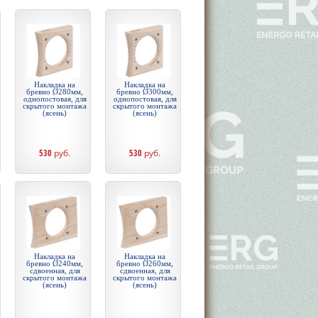
Накладка на
Накладка на
бревно Ø280мм,
бревно Ø300мм,
однопостовая, для
однопостовая, для
скрытого монтажа
скрытого монтажа
(ясень)
(ясень)
530
руб.
530
руб.
Накладка на
Накладка на
бревно Ø240мм,
бревно Ø260мм,
сдвоенная, для
сдвоенная, для
скрытого монтажа
скрытого монтажа
(ясень)
(ясень)