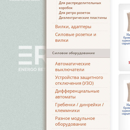
Для распределительных
коробок
Для ретро розеток
Диэлектрические пластины
Вилки, адаптеры
Силовые розетки и
На
брев
вилки
одноп
скры
Силовое оборудование
Автоматические
выключатели
Устройства защитного
отключения (УЗО)
Дифференциальные
автоматы
Гребенки / динрейки /
На
брев
клеммники
одноп
скры
Разное модульное
оборудование