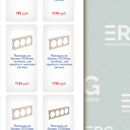
790
руб.
1310
руб.
Накладка на
Накладка на
бревно Ø200мм,
бревно Ø220мм,
тройная, для
тройная, для
скрытого монтажа
скрытого монтажа
(ясень)
(ясень)
1154
руб.
1150
руб.
Накладка на
Накладка на
бревно Ø320мм,
бревно Ø180мм,