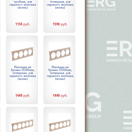
тройная, для
четверная, для
скрытого монтажа
скрытого монтажа
(ясень)
(ясень)
1150
руб.
1590
руб.
Накладка на
Накладка на
бревно Ø280мм,
бревно Ø300мм,
четверная, для
четверная, для
скрытого монтажа
скрытого монтажа
(ясень)
(ясень)
1440
руб.
1440
руб.