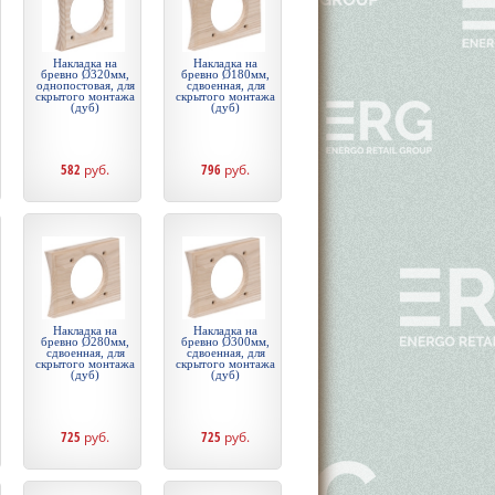
Накладка на
Накладка на
бревно Ø320мм,
бревно Ø180мм,
однопостовая, для
сдвоенная, для
скрытого монтажа
скрытого монтажа
(дуб)
(дуб)
582
руб.
796
руб.
Накладка на
Накладка на
бревно Ø280мм,
бревно Ø300мм,
сдвоенная, для
сдвоенная, для
скрытого монтажа
скрытого монтажа
(дуб)
(дуб)
725
руб.
725
руб.