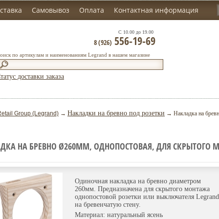
ставка
Самовывоз
Оплата
Контактная информация
С 10.00 до 19.00
556-19-69
8 (926)
оиск по артикулам и наименованиям Legrand в нашем магазине
татус доставки заказа
Накладки на бревно под розетки
etail Group (Legrand)
→
→ Накладка на бревн
ДКА НА БРЕВНО Ø260ММ, ОДНОПОСТОВАЯ, ДЛЯ СКРЫТОГО М
Одиночная накладка на бревно диаметром
260мм. Предназначена для скрытого монтажа
однопостовой розетки или выключателя Legrand
на бревенчатую стену.
Материал: натуральный ясень