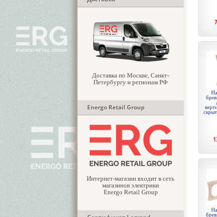
Доставка по Москве, Санкт-
Петербургу и регионам РФ
На
брев
Energo Retail Group
верти
скры
1
Интернет-магазин входит в сеть
магазинов электрики
Energo Retail Group
На
брев