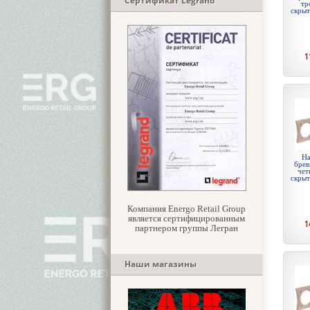
Сертификат Legrand
тр
скры
1
На
брев
чет
скры
Компания Energo Retail Group
является сертифицированным
1
партнером группы Легран
Наши магазины