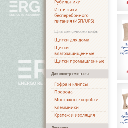
Рубильники
Источники
бесперебойного
питания (ИБП/UPS)
Щиты электрические и шкафы
Щитки для дома
На
Щитки
брев
сдв
влагозащищенные
скры
Щитки промышленные
Для электромонтажа
Гофра и клипсы
Провода
Монтажные коробки
Клеммники
На
Крепеж и изоляция
брев
дв
скры
Доставка