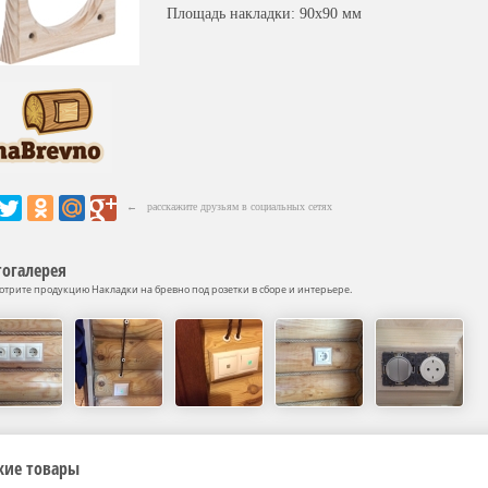
Площадь накладки: 90х90 мм
← расскажите друзьям в социальных сетях
огалерея
отрите продукцию Накладки на бревно под розетки в сборе и интерьере.
жие товары