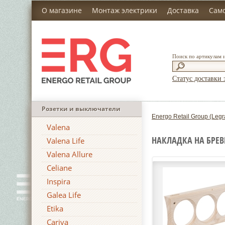
О магазине
Монтаж электрики
Доставка
Сам
Поиск по артикулам 
Статус доставки 
Розетки и выключатели
Energo Retail Group (Legr
Valena
НАКЛАДКА НА БРЕВ
Valena Life
Valena Allure
Celiane
Inspira
Galea Life
Etika
Cariva