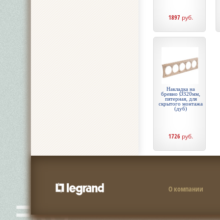
1897
руб.
Накладка на
бревно Ø320мм,
пятерная, для
скрытого монтажа
(дуб)
1726
руб.
О компании