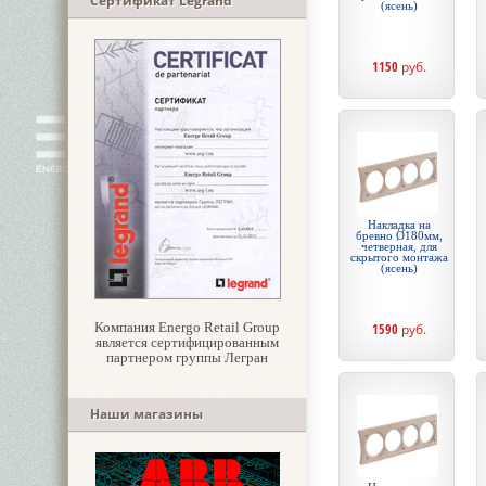
Сертификат Legrand
(ясень)
1150
руб.
Накладка на
бревно Ø180мм,
четверная, для
скрытого монтажа
(ясень)
Компания Energo Retail Group
1590
руб.
является сертифицированным
партнером группы Легран
Наши магазины