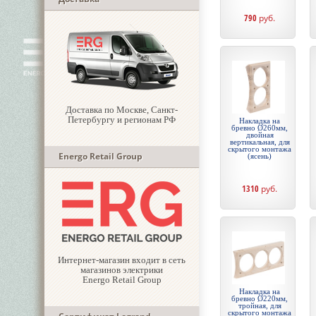
790
руб.
Доставка по Москве, Санкт-
Петербургу и регионам РФ
Накладка на
бревно Ø260мм,
двойная
вертикальная, для
скрытого монтажа
Energo Retail Group
(ясень)
1310
руб.
Интернет-магазин входит в сеть
магазинов электрики
Energo Retail Group
Накладка на
бревно Ø220мм,
тройная, для
скрытого монтажа