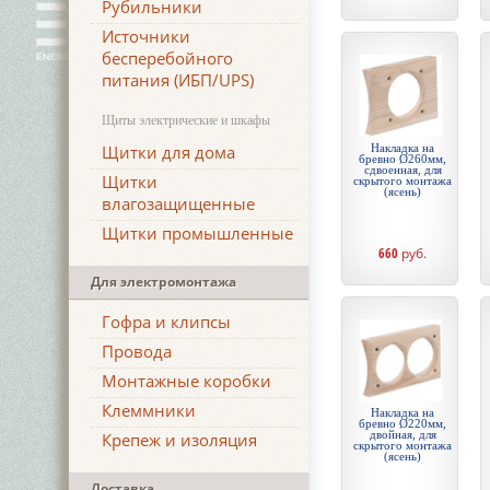
Рубильники
Источники
бесперебойного
питания (ИБП/UPS)
Щиты электрические и шкафы
Щитки для дома
Накладка на
бревно Ø260мм,
сдвоенная, для
Щитки
скрытого монтажа
(ясень)
влагозащищенные
Щитки промышленные
660
руб.
Для электромонтажа
Гофра и клипсы
Провода
Монтажные коробки
Клеммники
Накладка на
бревно Ø220мм,
двойная, для
Крепеж и изоляция
скрытого монтажа
(ясень)
Доставка