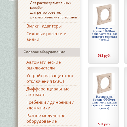
Для распределительных
коробок
Для ретро розеток
Диэлектрические пластины
Вилки, адаптеры
Накладка на
бревно Ø180мм,
Силовые розетки и
однопостовая, для
скрытого монтажа
вилки
(ясень)
Силовое оборудование
582
руб.
Автоматические
выключатели
Устройства защитного
отключения (УЗО)
Дифференциальные
автоматы
Накладка на
бревно Ø300мм,
Гребенки / динрейки /
однопостовая, для
скрытого монтажа
клеммники
(ясень)
Разное модульное
оборудование
530
руб.