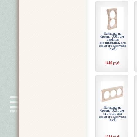
Накладка на
бревно Ø300мм,
двойная
вертикальная, для
скрытого монтажа
(дуб)
1440
руб.
Накладка на
бревно Ø260мм,
тройная, для
скрытого монтажа
(дуб)
1154
руб.