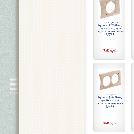
Накладка на
бревно Ø300мм,
сдвоенная, для
скрытого монтажа
(дуб)
725
руб.
Накладка на
бревно Ø260мм,
двойная, для
скрытого монтажа
(дуб)
868
руб.