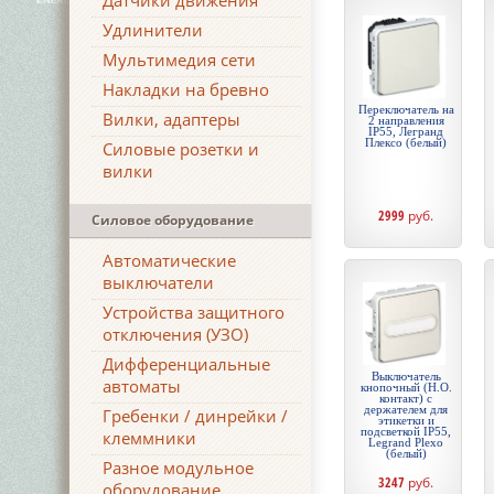
Датчики движения
Удлинители
Мультимедия сети
Накладки на бревно
Переключатель на
Вилки, адаптеры
2 направления
IP55, Легранд
Плексо (белый)
Силовые розетки и
вилки
2999
руб.
Силовое оборудование
Автоматические
выключатели
Устройства защитного
отключения (УЗО)
Дифференциальные
Выключатель
автоматы
кнопочный (Н.О.
контакт) с
держателем для
Гребенки / динрейки /
этикетки и
подсветкой IP55,
клеммники
Legrand Plexo
(белый)
Разное модульное
3247
руб.
оборудование