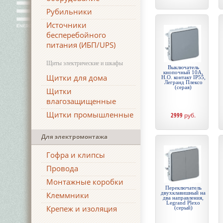
Рубильники
Источники
бесперебойного
питания (ИБП/UPS)
Щиты электрические и шкафы
Выключатель
кнопочный 10А,
Щитки для дома
Н.О. контакт IP55,
Легранд Плексо
(серая)
Щитки
влагозащищенные
Щитки промышленные
2999
руб.
Для электромонтажа
Гофра и клипсы
Провода
Монтажные коробки
Переключатель
двухклавишный на
Клеммники
два направления,
Legrand Plexo
Крепеж и изоляция
(серый)