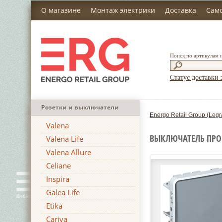
О магазине
Монтаж электрики
Доставка
Сам
Поиск по артикулам 
Статус доставки 
Розетки и выключатели
Energo Retail Group (Legr
Valena
ВЫКЛЮЧАТЕЛЬ ПРОМ
Valena Life
Valena Allure
Celiane
Inspira
Galea Life
Etika
Cariva