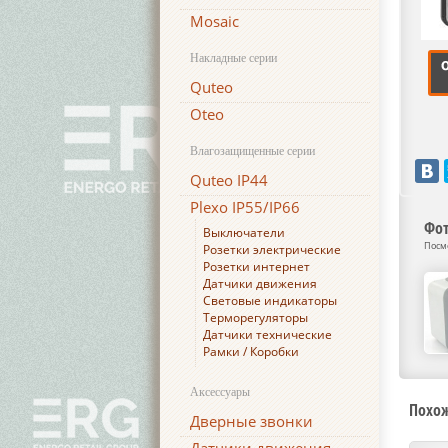
Mosaic
Накладные серии
Quteo
Oteo
Влагозащищенные серии
Quteo IP44
Plexo IP55/IP66
Фот
Выключатели
Посмо
Розетки электрические
Розетки интернет
Датчики движения
Световые индикаторы
Терморегуляторы
Датчики технические
Рамки / Коробки
Аксессуары
Похо
Дверные звонки