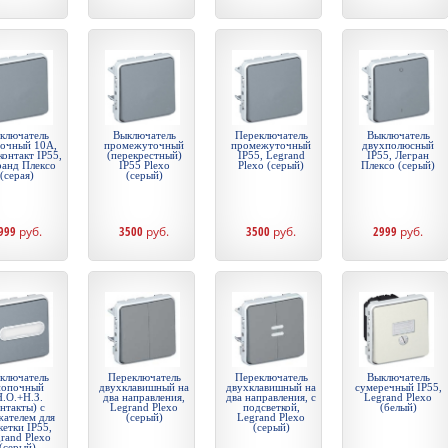
ключатель
Выключатель
Переключатель
Выключатель
очный 10А,
промежуточный
промежуточный
двухполюсный
контакт IP55,
(перекрестный)
IP55, Legrand
IP55, Легран
ранд Плексо
IP55 Plexo
Plexo (серый)
Плексо (серый)
(серая)
(серый)
999
руб.
3500
руб.
3500
руб.
2999
руб.
ключатель
Переключатель
Переключатель
Выключатель
нопочный
двухклавишный на
двухклавишный на
сумеречный IP55,
Н.О.+Н.З.
два направления,
два направления, с
Legrand Plexo
нтакты) с
Legrand Plexo
подсветкой,
(белый)
жателем для
(серый)
Legrand Plexo
кетки IP55,
(серый)
rand Plexo
(серый)