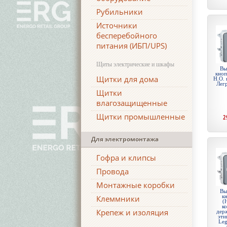
Рубильники
Источники
бесперебойного
питания (ИБП/UPS)
Щиты электрические и шкафы
Вы
кноп
Щитки для дома
Н.О. 
Лег
Щитки
влагозащищенные
Щитки промышленные
2
Для электромонтажа
Гофра и клипсы
Провода
Монтажные коробки
Вы
к
Клеммники
(
ко
Крепеж и изоляция
дер
эти
Leg