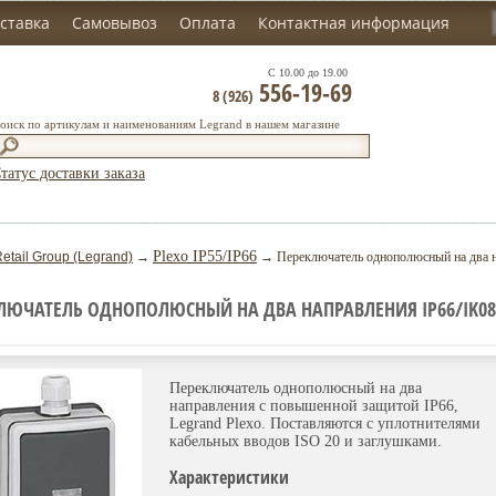
ставка
Самовывоз
Оплата
Контактная информация
С 10.00 до 19.00
556-19-69
8 (926)
оиск по артикулам и наименованиям Legrand в нашем магазине
татус доставки заказа
Plexo IP55/IP66
etail Group (Legrand)
→
→ Переключатель однополюсный на два на
ЛЮЧАТЕЛЬ ОДНОПОЛЮСНЫЙ НА ДВА НАПРАВЛЕНИЯ IP66/IK08,
Переключатель однополюсный на два
направления с повышенной защитой IP66,
Legrand Plexo. Поставляются с уплотнителями
кабельных вводов ISO 20 и заглушками.
Характеристики