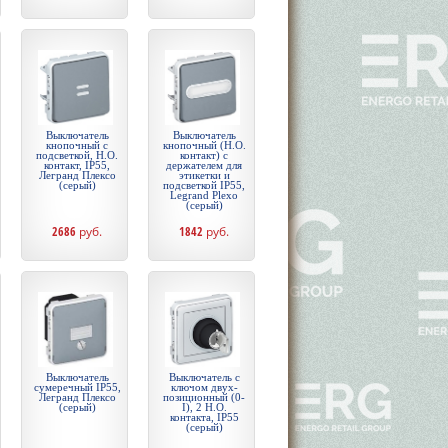
Выключатель
Выключатель
кнопочный с
кнопочный (Н.О.
подсветкой, Н.О.
контакт) с
контакт, IP55,
держателем для
Легранд Плексо
этикетки и
(серый)
подсветкой IP55,
Legrand Plexo
(серый)
2686
руб.
1842
руб.
Выключатель
Выключатель с
сумеречный IP55,
ключом двух-
Легранд Плексо
позиционный (0-
(серый)
I), 2 Н.О.
контакта, IP55
(серый)