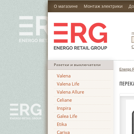
О магазине
Монтаж электрики
До
П
С
Розетки и выключатели
Energo R
Valena
ПЕРЕК
Valena Life
Valena Allure
Celiane
Inspira
Galea Life
Etika
Cariva