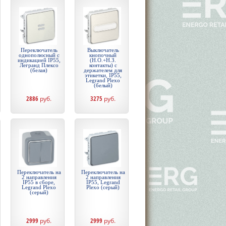
Переключатель
Выключатель
однополюсный с
кнопочный
индикацией IP55,
(Н.О.+Н.З.
Легранд Плексо
контакты) с
(белая)
держателем для
этикетки, IP55,
Legrand Plexo
(белый)
2886
руб.
3275
руб.
Переключатель на
Переключатель на
2 направления
2 направления
IP55 в сборе,
IP55, Legrand
Legrand Plexo
Plexo (серый)
(серый)
2999
руб.
2999
руб.