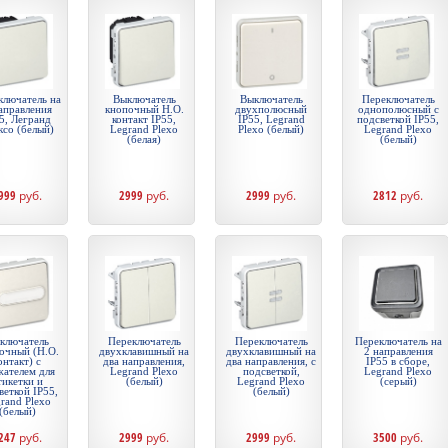
ключатель на
Выключатель
Выключатель
Переключатель
аправления
кнопочный Н.О.
двухполюсный
однополюсный с
5, Легранд
контакт IP55,
IP55, Legrand
подсветкой IP55,
ксо (белый)
Legrand Plexo
Plexo (белый)
Legrand Plexo
(белая)
(белый)
999
руб.
2999
руб.
2999
руб.
2812
руб.
ключатель
Переключатель
Переключатель
Переключатель на
очный (Н.О.
двухклавишный на
двухклавишный на
2 направления
онтакт) с
два направления,
два направления, с
IP55 в сборе,
жателем для
Legrand Plexo
подсветкой,
Legrand Plexo
тикетки и
(белый)
Legrand Plexo
(серый)
веткой IP55,
(белый)
rand Plexo
(белый)
247
руб.
2999
руб.
2999
руб.
3500
руб.