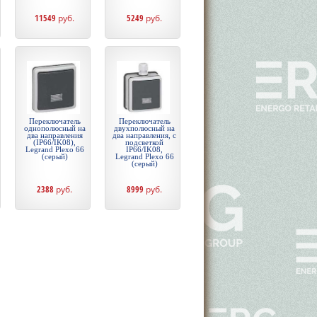
11549
руб.
5249
руб.
Переключатель
Переключатель
однополюсный на
двухполюсный на
два направления
два направления, с
(IP66/IK08),
подсветкой
Legrand Plexo 66
IP66/IK08,
(серый)
Legrand Plexo 66
(серый)
2388
руб.
8999
руб.