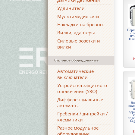
Датчики движения
Удлинители
Мультимедия сети
Накладки на бревно
Пере
Вилки, адаптеры
2 н
IP5
Пле
Силовые розетки и
вилки
2
Силовое оборудование
Автоматические
выключатели
Устройства защитного
отключения (УЗО)
Дифференциальные
Вы
автоматы
кноп
к
дер
Гребенки / динрейки /
э
подс
клеммники
Leg
Разное модульное
3
оборудование