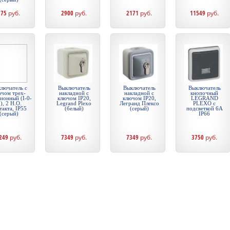
875
руб.
2900
руб.
2171
руб.
11549
руб.
лючатель с
Выключатель
Выключатель
Выключатель
ючом трех-
накладной с
накладной с
кнопочный
ионный (I-0-
ключом IP20,
ключом IP20,
LEGRAND
I), 2 Н.О.
Legrand Plexo
Легранд Плексо
PLEXO с
такта, IP55
(белый)
(серый)
подсветкой 6А
(серый)
IP66
249
руб.
7349
руб.
7349
руб.
3750
руб.